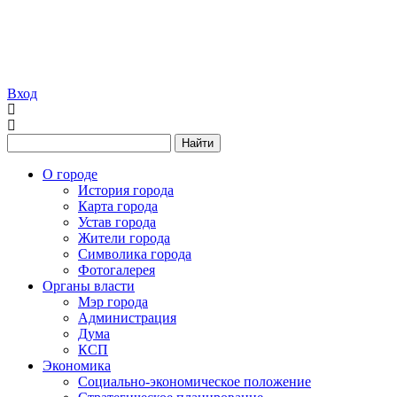
Вход
Найти
О городе
История города
Карта города
Устав города
Жители города
Символика города
Фотогалерея
Органы власти
Мэр города
Администрация
Дума
КСП
Экономика
Социально-экономическое положение