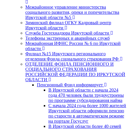
Межрайонное управление министерства
социального развития, опеки и попечительства
Иркутской области №5
Зиминский филиал ОГКУ Кадровый центр
Иркутской области
Служба Гостехнадзора Иркутской области
Телефоны экстренных и аварийных служб
Межрайонная ИФНС России № 6 по Иркутской
области
Филиал №15 Иркутского регионального
отделения Фонда социального страхования РФ
ОТДЕЛЕНИЕ ФОНДА ПЕНСИОННОГО И
СОЦИАЛЬНОГО СТРАХОВАНИЯ
РОССИЙСКОЙ ФЕДЕРАЦИИ ПО ИРКУТСКОЙ
ОБЛАСТИ
Пенсионный Фонд информирует
В Иркутской области с начала 2024
года 470 человек были трудоустроены
по программе субсидирования найма
С начала 2024 года более 1000 жителей
Иркутской области оформили пенсию
по старости в автоматическом режиме
на портале Госуслуг
В Иркутской области более 40 семей