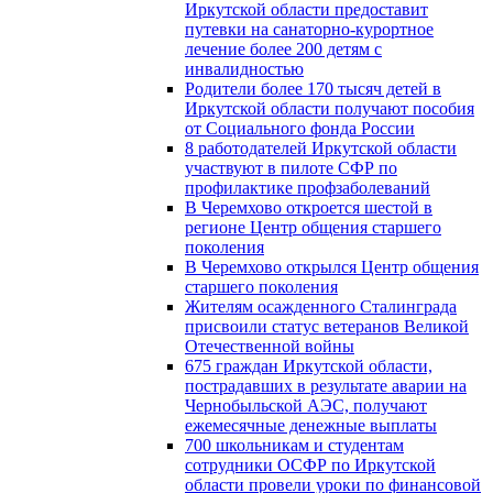
Иркутской области предоставит
путевки на санаторно-курортное
лечение более 200 детям с
инвалидностью
Родители более 170 тысяч детей в
Иркутской области получают пособия
от Социального фонда России
8 работодателей Иркутской области
участвуют в пилоте СФР по
профилактике профзаболеваний
В Черемхово откроется шестой в
регионе Центр общения старшего
поколения
В Черемхово открылся Центр общения
старшего поколения
Жителям осажденного Сталинграда
присвоили статус ветеранов Великой
Отечественной войны
675 граждан Иркутской области,
пострадавших в результате аварии на
Чернобыльской АЭС, получают
ежемесячные денежные выплаты
700 школьникам и студентам
сотрудники ОСФР по Иркутской
области провели уроки по финансовой