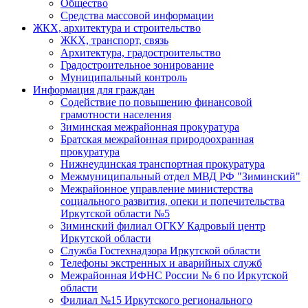
Общество
Средства массовой информации
ЖКХ, архитектура и строительство
ЖКХ, транспорт, связь
Архитектура, градостроительство
Градостроительное зонирование
Муниципальный контроль
Информация для граждан
Содействие по повышению финансовой
грамотности населения
Зиминская межрайонная прокуратура
Братская межрайонная природоохранная
прокуратура
Нижнеудинская транспортная прокуратура
Межмуниципальный отдел МВД РФ "Зиминский"
Межрайонное управление министерства
социального развития, опеки и попечительства
Иркутской области №5
Зиминский филиал ОГКУ Кадровый центр
Иркутской области
Служба Гостехнадзора Иркутской области
Телефоны экстренных и аварийных служб
Межрайонная ИФНС России № 6 по Иркутской
области
Филиал №15 Иркутского регионального