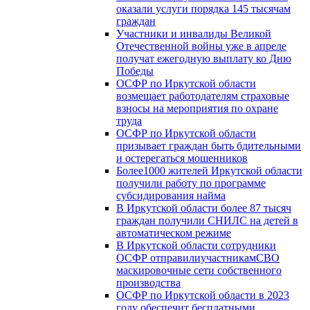
оказали услуги порядка 145 тысячам
граждан
Участники и инвалиды Великой
Отечественной войны уже в апреле
получат ежегодную выплату ко Дню
Победы
ОСФР по Иркутской области
возмещает работодателям страховые
взносы на мероприятия по охране
труда
ОСФР по Иркутской области
призывает граждан быть бдительными
и остерегаться мошенников
Более1000 жителей Иркутской области
получили работу по программе
субсидирования найма
В Иркутской области более 87 тысяч
граждан получили СНИЛС на детей в
автоматическом режиме
В Иркутской области сотрудники
ОСФР отправилиучастникамСВО
маскировочные сети собственного
производства
ОСФР по Иркутской области в 2023
году обеспечит бесплатными