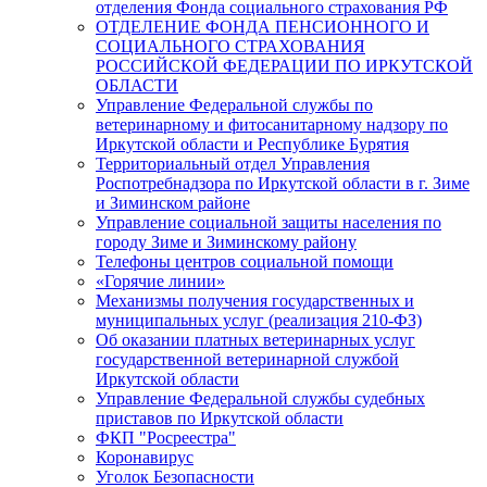
отделения Фонда социального страхования РФ
ОТДЕЛЕНИЕ ФОНДА ПЕНСИОННОГО И
СОЦИАЛЬНОГО СТРАХОВАНИЯ
РОССИЙСКОЙ ФЕДЕРАЦИИ ПО ИРКУТСКОЙ
ОБЛАСТИ
Управление Федеральной службы по
ветеринарному и фитосанитарному надзору по
Иркутской области и Республике Бурятия
Территориальный отдел Управления
Роспотребнадзора по Иркутской области в г. Зиме
и Зиминском районе
Управление социальной защиты населения по
городу Зиме и Зиминскому району
Телефоны центров социальной помощи
«Горячие линии»
Механизмы получения государственных и
муниципальных услуг (реализация 210-ФЗ)
Об оказании платных ветеринарных услуг
государственной ветеринарной службой
Иркутской области
Управление Федеральной службы судебных
приставов по Иркутской области
ФКП "Росреестра"
Коронавирус
Уголок Безопасности