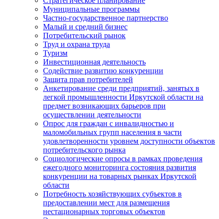
Стратегическое планирование
Муниципальные программы
Частно-государственное партнерство
Малый и средний бизнес
Потребительский рынок
Труд и охрана труда
Туризм
Инвестиционная деятельность
Содействие развитию конкуренции
Защита прав потребителей
Анкетирование среди предприятий, занятых в
легкой промышленности Иркутской области на
предмет возникающих барьеров при
осуществлении деятельности
Опрос для граждан с инвалидностью и
маломобильных групп населения в части
удовлетворенности уровнем доступности объектов
потребительского рынка
Социологические опросы в рамках проведения
ежегодного мониторинга состояния развития
конкуренции на товарных рынках Иркутской
области
Потребность хозяйствующих субъектов в
предоставлении мест для размещения
нестационарных торговых объектов