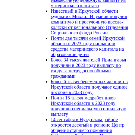
ежемесячную денежную выплату из
материнского капитала
Известный в Иркутской области
художник Михаил Игумнов получил
комнатную и прогулочную кресла-
коляски от регионального Отделения
Социального фонда России
Почти две тысячи семей Иркутской
области в 2023 году направили
средства материнского капитала на
образование детей
Более 34 тысяч жителей Приангарья
получили в 2023 году выплату по
уходу за нетрудоспособными
гражданами
Более 6 тысяч беременных женщин в
Иркутской области получают единое
пособие в 2023 году
Почти 15 тысяч медработников
Иркутской области в 2023 году
получили специальную социальную
выплату
14 сентября в Нукутском районе
откроется десятый в регионе Центр
общения старшего поколения