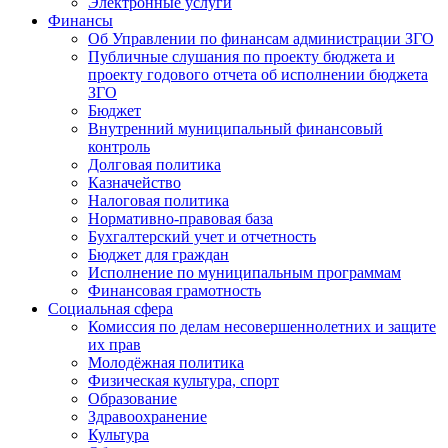
Электронные услуги
Финансы
Об Управлении по финансам администрации ЗГО
Публичные слушания по проекту бюджета и
проекту годового отчета об исполнении бюджета
ЗГО
Бюджет
Внутренний муниципальный финансовый
контроль
Долговая политика
Казначейство
Налоговая политика
Нормативно-правовая база
Бухгалтерский учет и отчетность
Бюджет для граждан
Исполнение по муниципальным программам
Финансовая грамотность
Социальная сфера
Комиссия по делам несовершеннолетних и защите
их прав
Молодёжная политика
Физическая культура, спорт
Образование
Здравоохранение
Культура