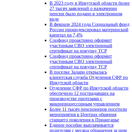
В 2023 году в Иркутской области более
27 тысяч заявлений о назначении
пенсии было подано в электронном
виде
В феврале 2024 года Социальный фонд
России проиндексировал материнский
капитал на 7,4%
Соцфонд проактивно оформит
участникам СВО электронный
сертификат на покупку ТСР
Соцфонд проактивно оформит
участникам СВО электронный
сертификат на покупку ТСР
В поселке Залари открылась
клиентская служба Отделения СФР по
Иркутской области
Отделение СФР по Иркутской области
обеспечило 12 пострадавших на
производстве протезами с
микропроцессорным управлением
Более 11 тысяч пенсионеров посетили
мероприятия в Центрах общения
старшего поколения в Приангарье
Единое пособие выплачивается
родителям с месяца обращения за ним