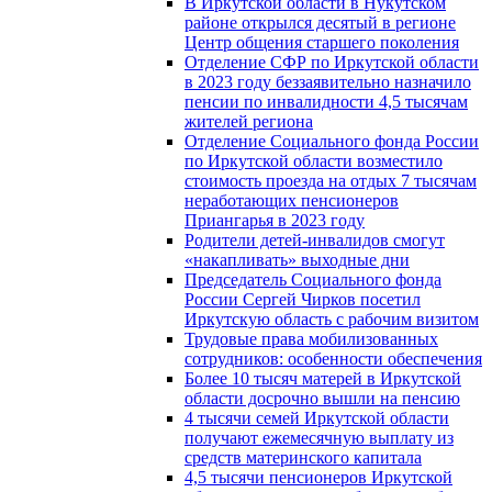
В Иркутской области в Нукутском
районе открылся десятый в регионе
Центр общения старшего поколения
Отделение СФР по Иркутской области
в 2023 году беззаявительно назначило
пенсии по инвалидности 4,5 тысячам
жителей региона
Отделение Социального фонда России
по Иркутской области возместило
стоимость проезда на отдых 7 тысячам
неработающих пенсионеров
Приангарья в 2023 году
Родители детей-инвалидов смогут
«накапливать» выходные дни
Председатель Социального фонда
России Сергей Чирков посетил
Иркутскую область с рабочим визитом
Трудовые права мобилизованных
сотрудников: особенности обеспечения
Более 10 тысяч матерей в Иркутской
области досрочно вышли на пенсию
4 тысячи семей Иркутской области
получают ежемесячную выплату из
средств материнского капитала
4,5 тысячи пенсионеров Иркутской