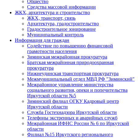
Общество
Средства массовой информации
ЖКХ, архитектура и строительство
ЖКХ, транспорт, связь
Архитектура, градостроительство
Градостроительное зонирование
Муниципальный контроль
Информация для граждан
Содействие по повышению финансовой
грамотности населения
Зиминская межрайонная прокуратура
Братская межрайонная природоохранная
прокуратура
Нижнеудинская транспортная прокуратура
Межмуниципальный отдел МВД РФ "Зиминский"
Межрайонное управление министерства
социального развития, опеки и попечительства
Иркутской области №5
Зиминский филиал ОГКУ Кадровый центр
Иркутской области
Служба Гостехнадзора Иркутской области
Телефоны экстренных и аварийных служб
Межрайонная ИФНС России № 6 по Иркутской
области
Филиал №15 Иркутского регионального