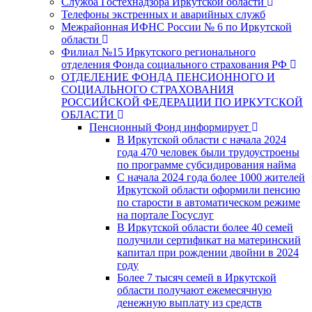
Служба Гостехнадзора Иркутской области
Телефоны экстренных и аварийных служб
Межрайонная ИФНС России № 6 по Иркутской
области
Филиал №15 Иркутского регионального
отделения Фонда социального страхования РФ
ОТДЕЛЕНИЕ ФОНДА ПЕНСИОННОГО И
СОЦИАЛЬНОГО СТРАХОВАНИЯ
РОССИЙСКОЙ ФЕДЕРАЦИИ ПО ИРКУТСКОЙ
ОБЛАСТИ
Пенсионный Фонд информирует
В Иркутской области с начала 2024
года 470 человек были трудоустроены
по программе субсидирования найма
С начала 2024 года более 1000 жителей
Иркутской области оформили пенсию
по старости в автоматическом режиме
на портале Госуслуг
В Иркутской области более 40 семей
получили сертификат на материнский
капитал при рождении двойни в 2024
году
Более 7 тысяч семей в Иркутской
области получают ежемесячную
денежную выплату из средств