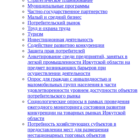
Стратегическое планирование
Муниципальные программы
Частно-государственное партнерство
Малый и средний бизнес
Потребительский рынок
Труд и охрана труда
Туризм
Инвестиционная деятельность
Содействие развитию конкуренции
Защита прав потребителей
Анкетирование среди предприятий, занятых в
легкой промышленности Иркутской области на
предмет возникающих барьеров при
осуществлении деятельности
Опрос для граждан с инвалидностью и
маломобильных групп населения в части
удовлетворенности уровнем доступности объектов
потребительского рынка
Социологические опросы в рамках проведения
ежегодного мониторинга состояния развития
конкуренции на товарных рынках Иркутской
области
Потребность хозяйствующих субъектов в
предоставлении мест для размещения
нестационарных торговых объектов