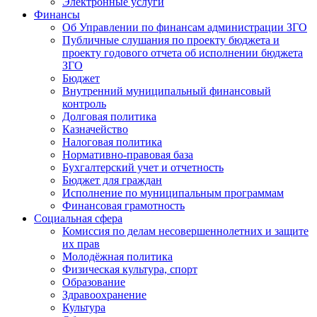
Электронные услуги
Финансы
Об Управлении по финансам администрации ЗГО
Публичные слушания по проекту бюджета и
проекту годового отчета об исполнении бюджета
ЗГО
Бюджет
Внутренний муниципальный финансовый
контроль
Долговая политика
Казначейство
Налоговая политика
Нормативно-правовая база
Бухгалтерский учет и отчетность
Бюджет для граждан
Исполнение по муниципальным программам
Финансовая грамотность
Социальная сфера
Комиссия по делам несовершеннолетних и защите
их прав
Молодёжная политика
Физическая культура, спорт
Образование
Здравоохранение
Культура