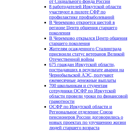
от Социального фонда России
8 работодателей Иркутской области
участвуют в пилоте СФР по
профилактике профзаболеваний
В Черемхово откроется шестой в
регионе Центр общения старшего
поколения
В Черемхово открылся Центр общения
старшего поколения
Жителям осажденного Сталинграда
присвоили статус ветеранов Великой
Отечественной войны
675 граждан Иркутской области,
пострадавших в результате аварии на
Чернобыльской АЭС, получают
ежемесячные денежные выплаты
700 школьникам и студентам
сотрудники ОСФР по Иркутской
области провели уроки по финансовой
грамотности
ОСФР по Иркутской области и
Региональное отделение Союза
пенсионеров России договорились о
новых проектах по улучшению жизни
людей старшего возраста