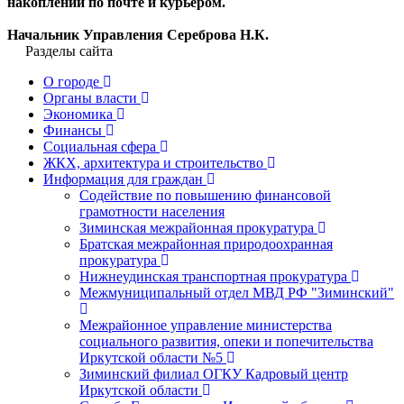
накоплений по почте и курьером.
Начальник Управления Сереброва Н.К.
Разделы сайта
О городе
Органы власти
Экономика
Финансы
Социальная сфера
ЖКХ, архитектура и строительство
Информация для граждан
Содействие по повышению финансовой
грамотности населения
Зиминская межрайонная прокуратура
Братская межрайонная природоохранная
прокуратура
Нижнеудинская транспортная прокуратура
Межмуниципальный отдел МВД РФ "Зиминский"
Межрайонное управление министерства
социального развития, опеки и попечительства
Иркутской области №5
Зиминский филиал ОГКУ Кадровый центр
Иркутской области