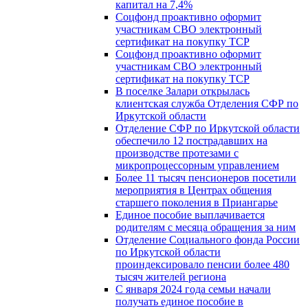
капитал на 7,4%
Соцфонд проактивно оформит
участникам СВО электронный
сертификат на покупку ТСР
Соцфонд проактивно оформит
участникам СВО электронный
сертификат на покупку ТСР
В поселке Залари открылась
клиентская служба Отделения СФР по
Иркутской области
Отделение СФР по Иркутской области
обеспечило 12 пострадавших на
производстве протезами с
микропроцессорным управлением
Более 11 тысяч пенсионеров посетили
мероприятия в Центрах общения
старшего поколения в Приангарье
Единое пособие выплачивается
родителям с месяца обращения за ним
Отделение Социального фонда России
по Иркутской области
проиндексировало пенсии более 480
тысяч жителей региона
С января 2024 года семьи начали
получать единое пособие в