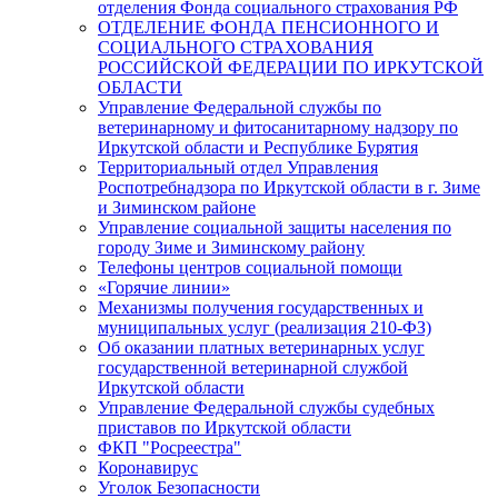
отделения Фонда социального страхования РФ
ОТДЕЛЕНИЕ ФОНДА ПЕНСИОННОГО И
СОЦИАЛЬНОГО СТРАХОВАНИЯ
РОССИЙСКОЙ ФЕДЕРАЦИИ ПО ИРКУТСКОЙ
ОБЛАСТИ
Управление Федеральной службы по
ветеринарному и фитосанитарному надзору по
Иркутской области и Республике Бурятия
Территориальный отдел Управления
Роспотребнадзора по Иркутской области в г. Зиме
и Зиминском районе
Управление социальной защиты населения по
городу Зиме и Зиминскому району
Телефоны центров социальной помощи
«Горячие линии»
Механизмы получения государственных и
муниципальных услуг (реализация 210-ФЗ)
Об оказании платных ветеринарных услуг
государственной ветеринарной службой
Иркутской области
Управление Федеральной службы судебных
приставов по Иркутской области
ФКП "Росреестра"
Коронавирус
Уголок Безопасности