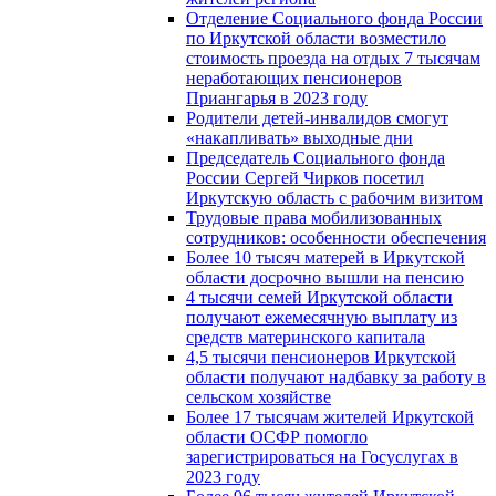
Отделение Социального фонда России
по Иркутской области возместило
стоимость проезда на отдых 7 тысячам
неработающих пенсионеров
Приангарья в 2023 году
Родители детей-инвалидов смогут
«накапливать» выходные дни
Председатель Социального фонда
России Сергей Чирков посетил
Иркутскую область с рабочим визитом
Трудовые права мобилизованных
сотрудников: особенности обеспечения
Более 10 тысяч матерей в Иркутской
области досрочно вышли на пенсию
4 тысячи семей Иркутской области
получают ежемесячную выплату из
средств материнского капитала
4,5 тысячи пенсионеров Иркутской
области получают надбавку за работу в
сельском хозяйстве
Более 17 тысячам жителей Иркутской
области ОСФР помогло
зарегистрироваться на Госуслугах в
2023 году