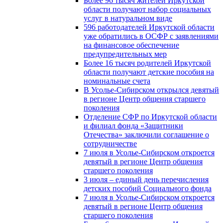
Более 96 тысяч жителей Иркутской
области получают набор социальных
услуг в натуральном виде
596 работодателей Иркутской области
уже обратились в ОСФР с заявлениями
на финансовое обеспечение
предупредительных мер
Более 16 тысяч родителей Иркутской
области получают детские пособия на
номинальные счета
В Усолье-Сибирском открылся девятый
в регионе Центр общения старшего
поколения
Отделение СФР по Иркутской области
и филиал фонда «Защитники
Отечества» заключили соглашение о
сотрудничестве
7 июля в Усолье-Сибирском откроется
девятый в регионе Центр общения
старшего поколения
3 июля – единый день перечисления
детских пособий Социального фонда
7 июля в Усолье-Сибирском откроется
девятый в регионе Центр общения
старшего поколения