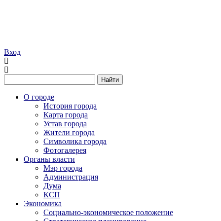
Вход
Найти
О городе
История города
Карта города
Устав города
Жители города
Символика города
Фотогалерея
Органы власти
Мэр города
Администрация
Дума
КСП
Экономика
Социально-экономическое положение