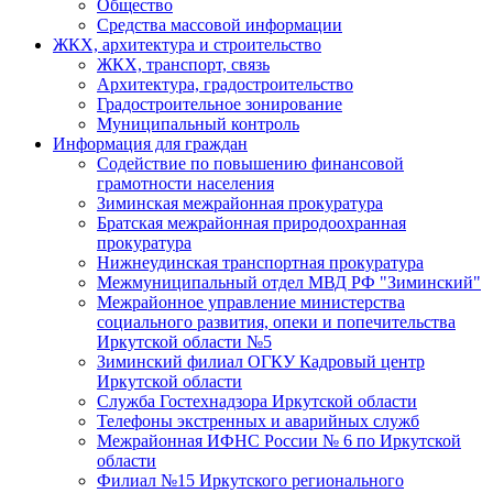
Общество
Средства массовой информации
ЖКХ, архитектура и строительство
ЖКХ, транспорт, связь
Архитектура, градостроительство
Градостроительное зонирование
Муниципальный контроль
Информация для граждан
Содействие по повышению финансовой
грамотности населения
Зиминская межрайонная прокуратура
Братская межрайонная природоохранная
прокуратура
Нижнеудинская транспортная прокуратура
Межмуниципальный отдел МВД РФ "Зиминский"
Межрайонное управление министерства
социального развития, опеки и попечительства
Иркутской области №5
Зиминский филиал ОГКУ Кадровый центр
Иркутской области
Служба Гостехнадзора Иркутской области
Телефоны экстренных и аварийных служб
Межрайонная ИФНС России № 6 по Иркутской
области
Филиал №15 Иркутского регионального