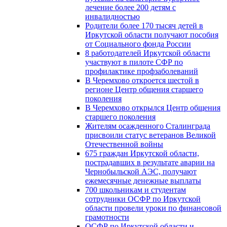
лечение более 200 детям с
инвалидностью
Родители более 170 тысяч детей в
Иркутской области получают пособия
от Социального фонда России
8 работодателей Иркутской области
участвуют в пилоте СФР по
профилактике профзаболеваний
В Черемхово откроется шестой в
регионе Центр общения старшего
поколения
В Черемхово открылся Центр общения
старшего поколения
Жителям осажденного Сталинграда
присвоили статус ветеранов Великой
Отечественной войны
675 граждан Иркутской области,
пострадавших в результате аварии на
Чернобыльской АЭС, получают
ежемесячные денежные выплаты
700 школьникам и студентам
сотрудники ОСФР по Иркутской
области провели уроки по финансовой
грамотности
ОСФР по Иркутской области и