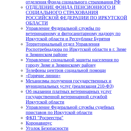
отделения Фонда социального страхования РФ
ОТДЕЛЕНИЕ ФОНДА ПЕНСИОННОГО И
СОЦИАЛЬНОГО СТРАХОВАНИЯ
РОССИЙСКОЙ ФЕДЕРАЦИИ ПО ИРКУТСКОЙ
ОБЛАСТИ
Управление Федеральной службы по
ветеринарному и фитосанитарному надзору по
Иркутской области и Республике Бурятия
Территориальный отдел Управления
Роспотребнадзора по Иркутской области в г. Зиме
и Зиминском районе
Управление социальной защиты населения по
городу Зиме и Зиминскому району
Телефоны центров социальной помощи
«Горячие линии»
Механизмы получения государственных и
муниципальных услуг (реализация 210-ФЗ)
Об оказании платных ветеринарных услуг
государственной ветеринарной службой
Иркутской области
Управление Федеральной службы судебных
приставов по Иркутской области
ФКП "Росреестра"
Коронавирус
Уголок Безопасности