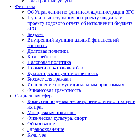
Электронные услуги
Финансы
Об Управлении по финансам администрации ЗГО
Публичные слушания по проекту бюджета и
проекту годового отчета об исполнении бюджета
ЗГО
Бюджет
Внутренний муниципальный финансовый
контроль
Долговая политика
Казначейство
Налоговая политика
Нормативно-правовая база
Бухгалтерский учет и отчетность
Бюджет для граждан
Исполнение по муниципальным программам
Финансовая грамотность
Социальная сфера
Комиссия по делам несовершеннолетних и защите
их прав
Молодёжная политика
Физическая культура, спорт
Образование
Здравоохранение
Культура