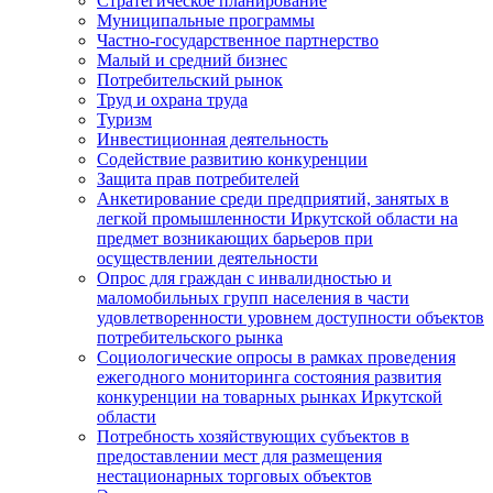
Стратегическое планирование
Муниципальные программы
Частно-государственное партнерство
Малый и средний бизнес
Потребительский рынок
Труд и охрана труда
Туризм
Инвестиционная деятельность
Содействие развитию конкуренции
Защита прав потребителей
Анкетирование среди предприятий, занятых в
легкой промышленности Иркутской области на
предмет возникающих барьеров при
осуществлении деятельности
Опрос для граждан с инвалидностью и
маломобильных групп населения в части
удовлетворенности уровнем доступности объектов
потребительского рынка
Социологические опросы в рамках проведения
ежегодного мониторинга состояния развития
конкуренции на товарных рынках Иркутской
области
Потребность хозяйствующих субъектов в
предоставлении мест для размещения
нестационарных торговых объектов