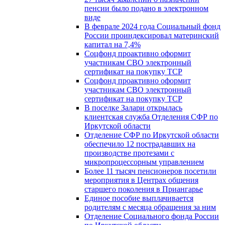
пенсии было подано в электронном
виде
В феврале 2024 года Социальный фонд
России проиндексировал материнский
капитал на 7,4%
Соцфонд проактивно оформит
участникам СВО электронный
сертификат на покупку ТСР
Соцфонд проактивно оформит
участникам СВО электронный
сертификат на покупку ТСР
В поселке Залари открылась
клиентская служба Отделения СФР по
Иркутской области
Отделение СФР по Иркутской области
обеспечило 12 пострадавших на
производстве протезами с
микропроцессорным управлением
Более 11 тысяч пенсионеров посетили
мероприятия в Центрах общения
старшего поколения в Приангарье
Единое пособие выплачивается
родителям с месяца обращения за ним
Отделение Социального фонда России