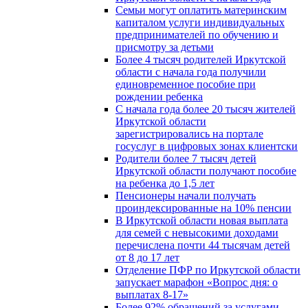
Семьи могут оплатить материнским
капиталом услуги индивидуальных
предпринимателей по обучению и
присмотру за детьми
Более 4 тысяч родителей Иркутской
области с начала года получили
единовременное пособие при
рождении ребенка
С начала года более 20 тысяч жителей
Иркутской области
зарегистрировались на портале
госуслуг в цифровых зонах клиентски
Родители более 7 тысяч детей
Иркутской области получают пособие
на ребенка до 1,5 лет
Пенсионеры начали получать
проиндексированные на 10% пенсии
В Иркутской области новая выплата
для семей с невысокими доходами
перечислена почти 44 тысячам детей
от 8 до 17 лет
Отделение ПФР по Иркутской области
запускает марафон «Вопрос дня: о
выплатах 8-17»
Более 92% обращений за услугами