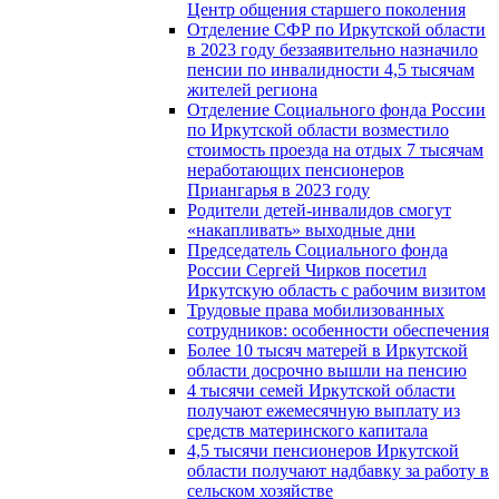
Центр общения старшего поколения
Отделение СФР по Иркутской области
в 2023 году беззаявительно назначило
пенсии по инвалидности 4,5 тысячам
жителей региона
Отделение Социального фонда России
по Иркутской области возместило
стоимость проезда на отдых 7 тысячам
неработающих пенсионеров
Приангарья в 2023 году
Родители детей-инвалидов смогут
«накапливать» выходные дни
Председатель Социального фонда
России Сергей Чирков посетил
Иркутскую область с рабочим визитом
Трудовые права мобилизованных
сотрудников: особенности обеспечения
Более 10 тысяч матерей в Иркутской
области досрочно вышли на пенсию
4 тысячи семей Иркутской области
получают ежемесячную выплату из
средств материнского капитала
4,5 тысячи пенсионеров Иркутской
области получают надбавку за работу в
сельском хозяйстве