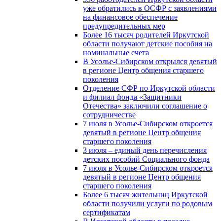
уже обратились в ОСФР с заявлениями
на финансовое обеспечение
предупредительных мер
Более 16 тысяч родителей Иркутской
области получают детские пособия на
номинальные счета
В Усолье-Сибирском открылся девятый
в регионе Центр общения старшего
поколения
Отделение СФР по Иркутской области
и филиал фонда «Защитники
Отечества» заключили соглашение о
сотрудничестве
7 июля в Усолье-Сибирском откроется
девятый в регионе Центр общения
старшего поколения
3 июля – единый день перечисления
детских пособий Социального фонда
7 июля в Усолье-Сибирском откроется
девятый в регионе Центр общения
старшего поколения
Более 6 тысяч жительниц Иркутской
области получили услуги по родовым
сертификатам