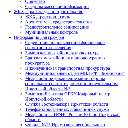
Общество
Средства массовой информации
ЖКХ, архитектура и строительство
ЖКХ, транспорт, связь
Архитектура, градостроительство
Градостроительное зонирование
Муниципальный контроль
Информация для граждан
Содействие по повышению финансовой
грамотности населения
Зиминская межрайонная прокуратура
Братская межрайонная природоохранная
прокуратура
Нижнеудинская транспортная прокуратура
Межмуниципальный отдел МВД РФ "Зиминский"
Межрайонное управление министерства
социального развития, опеки и попечительства
Иркутской области №5
Зиминский филиал ОГКУ Кадровый центр
Иркутской области
Служба Гостехнадзора Иркутской области
Телефоны экстренных и аварийных служб
Межрайонная ИФНС России № 6 по Иркутской
области
Филиал №15 Иркутского регионального