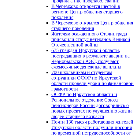
профилактике профзаболеваний
В Черемхово откроется шестой в
регионе Центр общения старшего
поколения
В Черемхово открылся Центр общения
старшего поколения
Жителям осажденного Сталинграда
присвоили статус ветеранов Великой
Отечественной войны
675 граждан Иркутской области,
пострадавших в результате аварии на
Чернобыльской АЭС, получают
ежемесячные денежные выплаты
700 школьникам и студентам
сотрудники ОСФР по Иркутской
области провели уроки по финансовой
грамотности
ОСФР по Иркутской области и
Региональное отделение Союза
пенсионеров России договорились о
новых проектах по улучшению жизни
людей старшего возраста
Почти 130 тысяч работающих жителей
Иркутской области получили пособия
по временной нетрудоспособности от