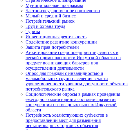
Стратегическое планирование
Муниципальные программы
Частно-государственное партнерство
Малый и средний бизнес
Потребительский рынок
Труд и охрана труда
Туризм
Инвестиционная деятельность
Содействие развитию конкуренции
Защита прав потребителей
Анкетирование среди предприятий, занятых в
легкой промышленности Иркутской области на
предмет возникающих барьеров при
осуществлении деятельности
Опрос для граждан с инвалидностью и
маломобильных групп населения в части
удовлетворенности уровнем доступности объектов
потребительского рынка
Социологические опросы в рамках проведения
ежегодного мониторинга состояния развития
конкуренции на товарных рынках Иркутской
области
Потребность хозяйствующих субъектов в
предоставлении мест для размещения
нестационарных торговых объектов