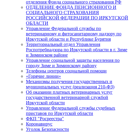
отделения Фонда социального страхования РФ
ОТДЕЛЕНИЕ ФОНДА ПЕНСИОННОГО И
СОЦИАЛЬНОГО СТРАХОВАНИЯ
РОССИЙСКОЙ ФЕДЕРАЦИИ ПО ИРКУТСКОЙ
ОБЛАСТИ
Управление Федеральной службы по
ветеринарному и фитосанитарному надзору по
Иркутской области и Республике Бурятия
Территориальный отдел Управления
Роспотребнадзора по Иркутской области в г. Зиме
и Зиминском районе
Управление социальной защиты населения по
городу Зиме и Зиминскому району
Телефоны центров социальной помощи
«Горячие линии»
Механизмы получения государственных и
муниципальных услуг (реализация 210-ФЗ)
Об оказании платных ветеринарных услуг
государственной ветеринарной службой
Иркутской области
Управление Федеральной службы судебных
приставов по Иркутской области
ФКП "Росреестра"
Коронавирус
Уголок Безопасности