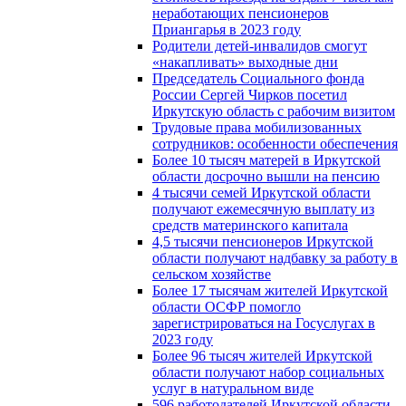
неработающих пенсионеров
Приангарья в 2023 году
Родители детей-инвалидов смогут
«накапливать» выходные дни
Председатель Социального фонда
России Сергей Чирков посетил
Иркутскую область с рабочим визитом
Трудовые права мобилизованных
сотрудников: особенности обеспечения
Более 10 тысяч матерей в Иркутской
области досрочно вышли на пенсию
4 тысячи семей Иркутской области
получают ежемесячную выплату из
средств материнского капитала
4,5 тысячи пенсионеров Иркутской
области получают надбавку за работу в
сельском хозяйстве
Более 17 тысячам жителей Иркутской
области ОСФР помогло
зарегистрироваться на Госуслугах в
2023 году
Более 96 тысяч жителей Иркутской
области получают набор социальных
услуг в натуральном виде
596 работодателей Иркутской области