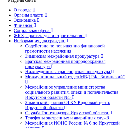
Разделы сайта
О городе
Органы власти
Экономика
Финансы
Социальная сфера
ЖКХ, архитектура и строительство
Информация для граждан
Содействие по повышению финансовой
грамотности населения
Зиминская межрайонная прокуратура
Братская межрайонная природоохранная
прокуратура
Нижнеудинская транспортная прокуратура
Межмуниципальный отдел МВД РФ "Зиминский"
Межрайонное управление министерства
социального развития, опеки и попечительства
Иркутской области №5
Зиминский филиал ОГКУ Кадровый центр
Иркутской области
Служба Гостехнадзора Иркутской области
Телефоны экстренных и аварийных служб
Межрайонная ИФНС России № 6 по Иркутской