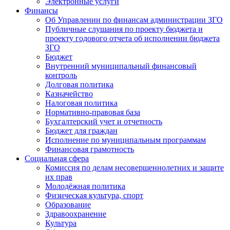
Электронные услуги
Финансы
Об Управлении по финансам администрации ЗГО
Публичные слушания по проекту бюджета и
проекту годового отчета об исполнении бюджета
ЗГО
Бюджет
Внутренний муниципальный финансовый
контроль
Долговая политика
Казначейство
Налоговая политика
Нормативно-правовая база
Бухгалтерский учет и отчетность
Бюджет для граждан
Исполнение по муниципальным программам
Финансовая грамотность
Социальная сфера
Комиссия по делам несовершеннолетних и защите
их прав
Молодёжная политика
Физическая культура, спорт
Образование
Здравоохранение
Культура