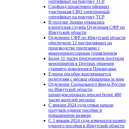
сертификат на покупку ТСР
Соцфонд проактивно оформит
участникам СВО электронный
сертификат на покупку ТСР
В поселке Залари открылась
клиентская служба Отделения СФР по
Иркутской области
Отделение СФР по Иркутской области
обеспечило 12 пострадавших на
производстве протезами с
микропроцессорным управлением
Более 11 тысяч пенсионеров посетили
мероприятия в Центрах общения
старшего поколения в Приангарье
Единое пособие выплачивается
родителям с месяца обращения за ним
Отделение Социального фонда России
по Иркутской области
проиндексировало пенсии более 480
тысяч жителей региона
С января 2024 года семьи начали
получать единое пособие в
повышенном размере
С 1 января 2024 года изменился размер
единого пособия в Иркутской области