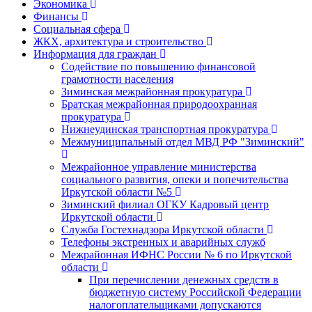
Экономика
Финансы
Социальная сфера
ЖКХ, архитектура и строительство
Информация для граждан
Содействие по повышению финансовой
грамотности населения
Зиминская межрайонная прокуратура
Братская межрайонная природоохранная
прокуратура
Нижнеудинская транспортная прокуратура
Межмуниципальный отдел МВД РФ "Зиминский"
Межрайонное управление министерства
социального развития, опеки и попечительства
Иркутской области №5
Зиминский филиал ОГКУ Кадровый центр
Иркутской области
Служба Гостехнадзора Иркутской области
Телефоны экстренных и аварийных служб
Межрайонная ИФНС России № 6 по Иркутской
области
При перечислении денежных средств в
бюджетную систему Российской Федерации
налогоплательщиками допускаются