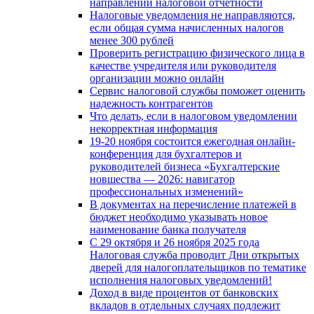
направлении налоговой отчетности
Налоговые уведомления не направляются,
если общая сумма начисленных налогов
менее 300 рублей
Проверить регистрацию физического лица в
качестве учредителя или руководителя
организации можно онлайн
Сервис налоговой службы поможет оценить
надежность контрагентов
Что делать, если в налоговом уведомлении
некорректная информация
19-20 ноября состоится ежегодная онлайн-
конференция для бухгалтеров и
руководителей бизнеса «Бухгалтерские
новшества — 2026: навигатор
профессиональных изменений»
В документах на перечисление платежей в
бюджет необходимо указывать новое
наименование банка получателя
С 29 октября и 26 ноября 2025 года
Налоговая служба проводит Дни открытых
дверей для налогоплательщиков по тематике
исполнения налоговых уведомлений!
Доход в виде процентов от банковских
вкладов в отдельных случаях подлежит