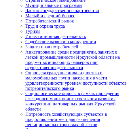
Стратегическое планирование
Муниципальные программы
Частно-государственное партнерство
Малый и средний бизнес
Потребительский рынок
Труд и охрана труда
Туризм
Инвестиционная деятельность
Содействие развитию конкуренции
Защита прав потребителей
Анкетирование среди предприятий, занятых в
легкой промышленности Иркутской области на
предмет возникающих барьеров при
осуществлении деятельности
Опрос для граждан с инвалидностью и
маломобильных групп населения в части
удовлетворенности уровнем доступности объектов
потребительского рынка
Социологические опросы в рамках проведения
ежегодного мониторинга состояния развития
конкуренции на товарных рынках Иркутской
области
Потребность хозяйствующих субъектов в
предоставлении мест для размещения
нестационарных торговых объектов