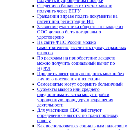
получить в упрощенном порядке
Сведения о банковских счетах можно
получить через ЕПГУ
Гражданин вправе подать документы на
патент при регистрации ИП
Заявление участника общества о выходе из
ООО должно быть нотариально
удостоверено
На сайте ФНС России можно
самостоятельно рассчитать сумму страховых
взносов
По расходам на приобретение лекарств
можно получить социальный вычет по
НДФЛ
Продлить электронную подпись можно без
личного посещения инспекции
Самозанятые могут оформить больничный
Субъекты малого или среднего
предпринимательства могут пройти
упрощенную процедуру прекращения
деятельности
Для участников СВО действуют
определенные льготы по транспортному
налогу
Как воспользоваться социальным налоговым