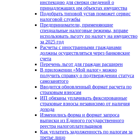
инспекцию для сверки сведений о
принадлежащих им объектах имущества
Подобрать типовой устав поможет сервис
налоговой службы
Предприниматели, применяющие
специальные налоговые режимы, вправе
использовать льготу по налогу на имущество
за 2025 год
Расчеты с иностранными гражданами
должны осуществляться через банковские
счета
Перечень льгот для граждан расширен
В приложении «Мой налог» можно
получить справку о подтверждении статуса
самозанятого
Вводится обновленный формат расчета по
страховым взносам
ИП обязаны уплачивать фиксированные
страховые взносы независимо от наличия
дохода
Изменились форма и формат запроса
выписки из Единого государственного
реестра налогоплательщиков
Как уплатить задолженность по налогам за
третье лицо