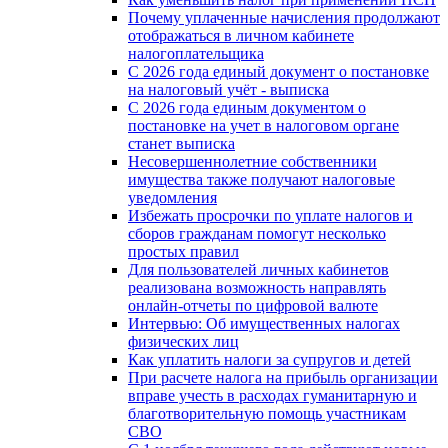
Почему уплаченные начисления продолжают
отображаться в личном кабинете
налогоплательщика
С 2026 года единый документ о постановке
на налоговый учёт - выписка
С 2026 года единым документом о
постановке на учет в налоговом органе
станет выписка
Несовершеннолетние собственники
имущества также получают налоговые
уведомления
Избежать просрочки по уплате налогов и
сборов гражданам помогут несколько
простых правил
Для пользователей личных кабинетов
реализована возможность направлять
онлайн-отчеты по цифровой валюте
Интервью: Об имущественных налогах
физических лиц
Как уплатить налоги за супругов и детей
При расчете налога на прибыль организации
вправе учесть в расходах гуманитарную и
благотворительную помощь участникам
СВО