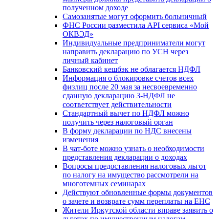
полученном доходе
Самозанятые могут оформить больничный
ФНС России разместила API сервиса «Мой
ОКВЭД»
Индивидуальные предприниматели могут
направить декларацию по УСН через
личный кабинет
Банковский кешбэк не облагается НДФЛ
Информация о блокировке счетов всех
физлиц после 20 мая за несвоевременно
сданную декларацию 3-НДФЛ не
соответствует действительности
Стандартный вычет по НДФЛ можно
получить через налоговый орган
В форму декларации по НДС внесены
изменения
В чат-боте можно узнать о необходимости
представления декларации о доходах
Вопросы предоставления налоговых льгот
по налогу на имущество рассмотрели на
многотемных семинарах
Действуют обновленные формы документов
о зачете и возврате сумм переплаты на ЕНС
Жители Иркутской области вправе заявить о
льготах по имущественным налогам