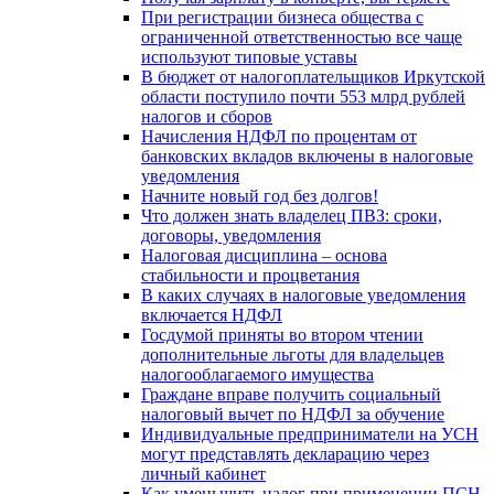
При регистрации бизнеса общества с
ограниченной ответственностью все чаще
используют типовые уставы
В бюджет от налогоплательщиков Иркутской
области поступило почти 553 млрд рублей
налогов и сборов
Начисления НДФЛ по процентам от
банковских вкладов включены в налоговые
уведомления
Начните новый год без долгов!
Что должен знать владелец ПВЗ: сроки,
договоры, уведомления
Налоговая дисциплина – основа
стабильности и процветания
В каких случаях в налоговые уведомления
включается НДФЛ
Госдумой приняты во втором чтении
дополнительные льготы для владельцев
налогооблагаемого имущества
Граждане вправе получить социальный
налоговый вычет по НДФЛ за обучение
Индивидуальные предприниматели на УСН
могут представлять декларацию через
личный кабинет
Как уменьшить налог при применении ПСН