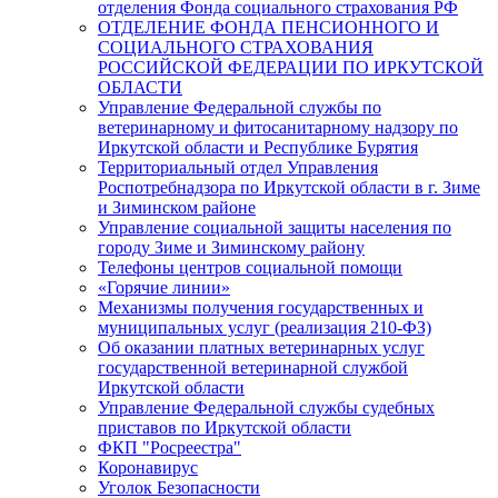
отделения Фонда социального страхования РФ
ОТДЕЛЕНИЕ ФОНДА ПЕНСИОННОГО И
СОЦИАЛЬНОГО СТРАХОВАНИЯ
РОССИЙСКОЙ ФЕДЕРАЦИИ ПО ИРКУТСКОЙ
ОБЛАСТИ
Управление Федеральной службы по
ветеринарному и фитосанитарному надзору по
Иркутской области и Республике Бурятия
Территориальный отдел Управления
Роспотребнадзора по Иркутской области в г. Зиме
и Зиминском районе
Управление социальной защиты населения по
городу Зиме и Зиминскому району
Телефоны центров социальной помощи
«Горячие линии»
Механизмы получения государственных и
муниципальных услуг (реализация 210-ФЗ)
Об оказании платных ветеринарных услуг
государственной ветеринарной службой
Иркутской области
Управление Федеральной службы судебных
приставов по Иркутской области
ФКП "Росреестра"
Коронавирус
Уголок Безопасности