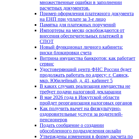
множественные ошибки в заполнении
расчетных документов.
Пример оформления платежного документа
на ЕНП при уплате за 3-е лицо
Памятка для платежных поручений
Импортеры на месяц освобождаются от
внесения обеспечительных платежей в
СПОТ
Новый функционал личного кабинета:
риски блокировки счета
Витрина имущества банкротов: как работает
сервис
Удостоверяющий центр ФНС России будет
продолжать работать по адресу: г. Саянск,
мкр. Юбилейный, д. 41, кабинет 5
В каких случаях реализация имущества не
требует подачи налоговой декларации
В мае 2026 года в Иркутской области
пройдет реорганизация налоговых органов
Как получить вычет на физкультурно-
оздоровительные услуги за родителей-
пенсионеров
Подать сообщение о создании
обособленного подразделения онлайн
Утверждены изменения в форму расчета по