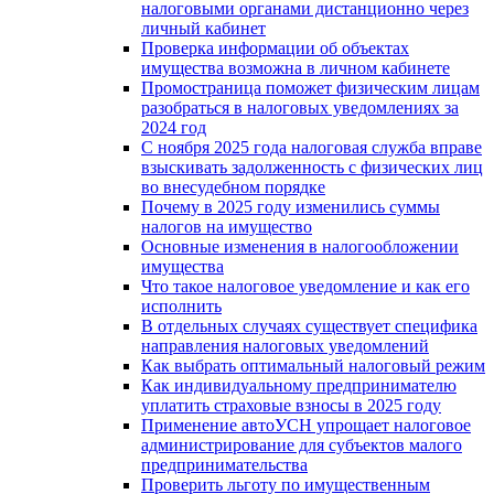
налоговыми органами дистанционно через
личный кабинет
Проверка информации об объектах
имущества возможна в личном кабинете
Промостраница поможет физическим лицам
разобраться в налоговых уведомлениях за
2024 год
С ноября 2025 года налоговая служба вправе
взыскивать задолженность с физических лиц
во внесудебном порядке
Почему в 2025 году изменились суммы
налогов на имущество
Основные изменения в налогообложении
имущества
Что такое налоговое уведомление и как его
исполнить
В отдельных случаях существует специфика
направления налоговых уведомлений
Как выбрать оптимальный налоговый режим
Как индивидуальному предпринимателю
уплатить страховые взносы в 2025 году
Применение автоУСН упрощает налоговое
администрирование для субъектов малого
предпринимательства
Проверить льготу по имущественным