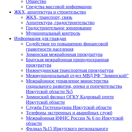
Общество
Средства массовой информации
ЖКХ, архитектура и строительство
ЖКХ, транспорт, связь
Архитектура, градостроительство
Градостроительное зонирование
Муниципальный контроль
Информация для граждан
Содействие по повышению финансовой
грамотности населения
Зиминская межрайонная прокуратура
Братская межрайонная природоохранная
прокуратура
Нижнеудинская транспортная прокуратура
Межмуниципальный отдел МВД РФ "Зиминский"
Межрайонное управление министерства
социального развития, опеки и попечительства
Иркутской области №5
Зиминский филиал ОГКУ Кадровый центр
Иркутской области
Служба Гостехнадзора Иркутской области
Телефоны экстренных и аварийных служб
Межрайонная ИФНС России № 6 по Иркутской
области
Филиал №15 Иркутского регионального