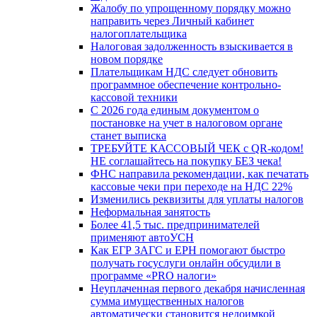
Жалобу по упрощенному порядку можно
направить через Личный кабинет
налогоплательщика
Налоговая задолженность взыскивается в
новом порядке
Плательщикам НДС следует обновить
программное обеспечение контрольно-
кассовой техники
С 2026 года единым документом о
постановке на учет в налоговом органе
станет выписка
ТРЕБУЙТЕ КАССОВЫЙ ЧЕК с QR-кодом!
НЕ соглашайтесь на покупку БЕЗ чека!
ФНС направила рекомендации, как печатать
кассовые чеки при переходе на НДС 22%
Изменились реквизиты для уплаты налогов
Неформальная занятость
Более 41,5 тыс. предпринимателей
применяют автоУСН
Как ЕГР ЗАГС и ЕРН помогают быстро
получать госуслуги онлайн обсудили в
программе «PRO налоги»
Неуплаченная первого декабря начисленная
сумма имущественных налогов
автоматически становится недоимкой