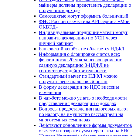
майнеры должны представить декларации о
полученном доходе
Самозанятые могут оформить больничный
ФНС России разместила API сервиса «Мой
ОКВЭД»
Индивидуальные предприниматели могут
направить декларацию по УСН через
личный кабинет
Банковский кешбэк не облагается НДФЛ
Информация о блокировке счетов всех
физлиц после 20 мая за несвоевременно
сданную декларацию 3-НДФЛ не
соответствует действительности
Стандартный вычет по НДФЛ можно
получить через налоговый орган
В форму декларации по НДС внесены
изменения
В чат-боте можно узнать о необходимости
представления декларации о доходах
Вопросы предоставления налоговых льгот
по налогу на имущество рассмотрели на
многотемных семинарах
Действуют обновленные формы документов
о зачете и возврате сумм переплаты на ЕНС