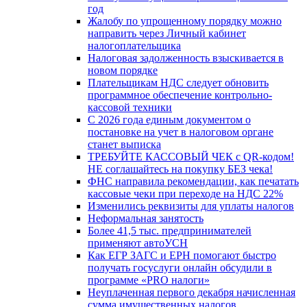
год
Жалобу по упрощенному порядку можно
направить через Личный кабинет
налогоплательщика
Налоговая задолженность взыскивается в
новом порядке
Плательщикам НДС следует обновить
программное обеспечение контрольно-
кассовой техники
С 2026 года единым документом о
постановке на учет в налоговом органе
станет выписка
ТРЕБУЙТЕ КАССОВЫЙ ЧЕК с QR-кодом!
НЕ соглашайтесь на покупку БЕЗ чека!
ФНС направила рекомендации, как печатать
кассовые чеки при переходе на НДС 22%
Изменились реквизиты для уплаты налогов
Неформальная занятость
Более 41,5 тыс. предпринимателей
применяют автоУСН
Как ЕГР ЗАГС и ЕРН помогают быстро
получать госуслуги онлайн обсудили в
программе «PRO налоги»
Неуплаченная первого декабря начисленная
сумма имущественных налогов