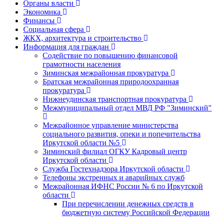
Органы власти
Экономика
Финансы
Социальная сфера
ЖКХ, архитектура и строительство
Информация для граждан
Содействие по повышению финансовой
грамотности населения
Зиминская межрайонная прокуратура
Братская межрайонная природоохранная
прокуратура
Нижнеудинская транспортная прокуратура
Межмуниципальный отдел МВД РФ "Зиминский"
Межрайонное управление министерства
социального развития, опеки и попечительства
Иркутской области №5
Зиминский филиал ОГКУ Кадровый центр
Иркутской области
Служба Гостехнадзора Иркутской области
Телефоны экстренных и аварийных служб
Межрайонная ИФНС России № 6 по Иркутской
области
При перечислении денежных средств в
бюджетную систему Российской Федерации