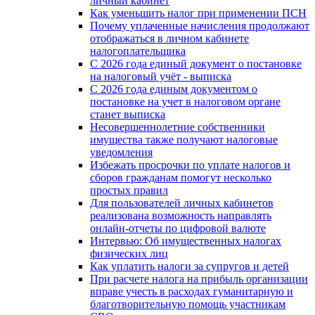
личный кабинет
Как уменьшить налог при применении ПСН
Почему уплаченные начисления продолжают
отображаться в личном кабинете
налогоплательщика
С 2026 года единый документ о постановке
на налоговый учёт - выписка
С 2026 года единым документом о
постановке на учет в налоговом органе
станет выписка
Несовершеннолетние собственники
имущества также получают налоговые
уведомления
Избежать просрочки по уплате налогов и
сборов гражданам помогут несколько
простых правил
Для пользователей личных кабинетов
реализована возможность направлять
онлайн-отчеты по цифровой валюте
Интервью: Об имущественных налогах
физических лиц
Как уплатить налоги за супругов и детей
При расчете налога на прибыль организации
вправе учесть в расходах гуманитарную и
благотворительную помощь участникам