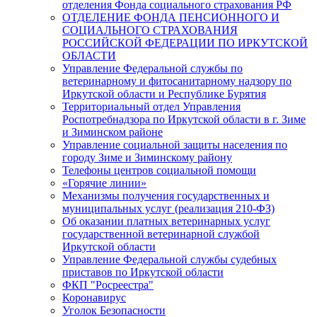
отделения Фонда социального страхования РФ
ОТДЕЛЕНИЕ ФОНДА ПЕНСИОННОГО И
СОЦИАЛЬНОГО СТРАХОВАНИЯ
РОССИЙСКОЙ ФЕДЕРАЦИИ ПО ИРКУТСКОЙ
ОБЛАСТИ
Управление Федеральной службы по
ветеринарному и фитосанитарному надзору по
Иркутской области и Республике Бурятия
Территориальный отдел Управления
Роспотребнадзора по Иркутской области в г. Зиме
и Зиминском районе
Управление социальной защиты населения по
городу Зиме и Зиминскому району
Телефоны центров социальной помощи
«Горячие линии»
Механизмы получения государственных и
муниципальных услуг (реализация 210-ФЗ)
Об оказании платных ветеринарных услуг
государственной ветеринарной службой
Иркутской области
Управление Федеральной службы судебных
приставов по Иркутской области
ФКП "Росреестра"
Коронавирус
Уголок Безопасности