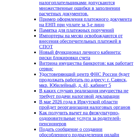
налогоплательщиками допускаются
множественные ошибки в заполнении
расчетных документов.
Пример оформления платежного документа
на ЕНП при уплате за 3-е лицо
Памятка для платежных поручений
Импортеры на месяц освобождаются от
внесения обеспечительных платежей в
СПОТ
Новый функционал личного кабинета:
риски блокировки счета
Витрина имущества банкротов: как работает
сервис
Удостоверяющий центр ФНС России будет
продолжать работать по адресу: г. Саянск,
мкр. Юбилейный, д. 41, кабинет 5
В каких случаях реализация имущества не
требует подачи налоговой декларации
В мае 2026 года в Иркутской области
пройдет реорганизация налоговых органов
Как получить вычет на физкультурно-
оздоровительные услуги за родителей-
пенсионеров
Подать сообщение о создании
обособленного подразделения онлайн