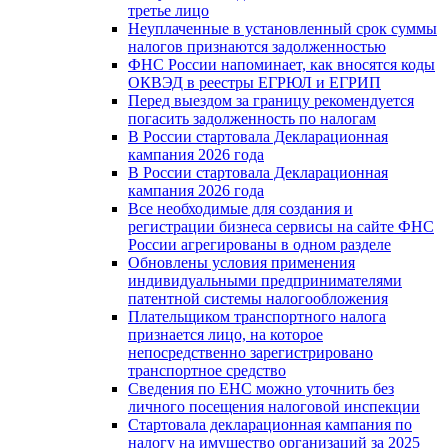
третье лицо
Неуплаченные в установленный срок суммы
налогов признаются задолженностью
ФНС России напоминает, как вносятся коды
ОКВЭД в реестры ЕГРЮЛ и ЕГРИП
Перед выездом за границу рекомендуется
погасить задолженность по налогам
В России стартовала Декларационная
кампания 2026 года
В России стартовала Декларационная
кампания 2026 года
Все необходимые для создания и
регистрации бизнеса сервисы на сайте ФНС
России агрегированы в одном разделе
Обновлены условия применения
индивидуальными предпринимателями
патентной системы налогообложения
Плательщиком транспортного налога
признается лицо, на которое
непосредственно зарегистрировано
транспортное средство
Сведения по ЕНС можно уточнить без
личного посещения налоговой инспекции
Стартовала декларационная кампания по
налогу на имущество организаций за 2025