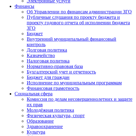
Электронные услуги
Финансы
Об Управлении по финансам администрации ЗГО
Публичные слушания по проекту бюджета и
проекту годового отчета об исполнении бюджета
ЗГО
Бюджет
Внутренний муниципальный финансовый
контроль
Долговая политика
Казначейство
Налоговая политика
Нормативно-правовая база
Бухгалтерский учет и отчетность
Бюджет для граждан
Исполнение по муниципальным программам
Финансовая грамотность
Социальная сфера
Комиссия по делам несовершеннолетних и защите
их прав
Молодёжная политика
Физическая культура, спорт
Образование
Здравоохранение
Культура