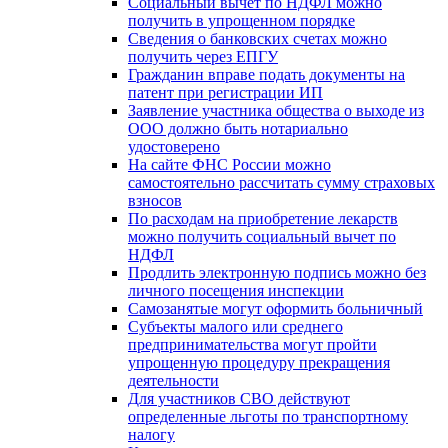
Социальный вычет по НДФЛ можно
получить в упрощенном порядке
Сведения о банковских счетах можно
получить через ЕПГУ
Гражданин вправе подать документы на
патент при регистрации ИП
Заявление участника общества о выходе из
ООО должно быть нотариально
удостоверено
На сайте ФНС России можно
самостоятельно рассчитать сумму страховых
взносов
По расходам на приобретение лекарств
можно получить социальный вычет по
НДФЛ
Продлить электронную подпись можно без
личного посещения инспекции
Самозанятые могут оформить больничный
Субъекты малого или среднего
предпринимательства могут пройти
упрощенную процедуру прекращения
деятельности
Для участников СВО действуют
определенные льготы по транспортному
налогу