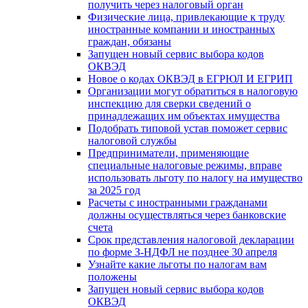
получить через налоговый орган
Физические лица, привлекающие к труду
иностранные компании и иностранных
граждан, обязаны
Запущен новый сервис выбора кодов
ОКВЭД
Новое о кодах ОКВЭД в ЕГРЮЛ И ЕГРИП
Организации могут обратиться в налоговую
инспекцию для сверки сведений о
принадлежащих им объектах имущества
Подобрать типовой устав поможет сервис
налоговой службы
Предприниматели, применяющие
специальные налоговые режимы, вправе
использовать льготу по налогу на имущество
за 2025 год
Расчеты с иностранными гражданами
должны осуществляться через банковские
счета
Срок представления налоговой декларации
по форме З-НДФЛ не позднее 30 апреля
Узнайте какие льготы по налогам вам
положены
Запущен новый сервис выбора кодов
ОКВЭД