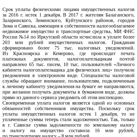
Срок уплаты физическими лицами имущественных налогов
за 2016 г. истек 1 декабря. В 2017 г. жителям Балаганского,
Заларинского, Зиминского, Куйтунского районов, городов
Зима и Саянска, имеющим в собственности налогооблагаемое
недвижимое имущество и транспортные средства, МИ ФНС
России №14 по Иркутской области исчислила к уплате более
203 млн рублей имущественных налогов. Гражданам
сформировано более 75 тыс. налоговых уведомлений.
Из Красноярска и Кемерово, где происходит печать
платежных документов, налогоплательщикам почтой
направлено 65 тыс. писем, 10 тыс. пользователей «Личного
кабинета налогоплательщика для физических лиц» получили
уведомления в электронном виде. Специалисты налоговой
службы обращают внимание, пользователям, подключенным
к личному кабинету уведомления на бумаге не направляются,
при желании получать документы в бумажном виде, должны
прямо из данного сервиса уведомить об этом инспекцию.
Своевременная уплата налогов является одной из основных
обязанностей собственников имущества. Поскольку срок
уплаты имущественных налогов истек 1 декабря, то не
уплаченные суммы теперь стали задолженностью. Так, только
в г. Саянске сумма задолженности по земельному налогу
и налогу на имущество составила 16 млн рублей,
по транспортному налогу – 8 млн рублей.