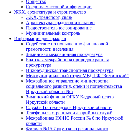
Общество
Средства массовой информации
ЖКХ, архитектура и строительство
ЖКХ, транспорт, связь
Архитектура, градостроительство
Градостроительное зонирование
Муниципальный контроль
Информация для граждан
Содействие по повышению финансовой
грамотности населения
Зиминская межрайонная прокуратура
Братская межрайонная природоохранная
прокуратура
Нижнеудинская транспортная прокуратура
Межмуниципальный отдел МВД РФ "Зиминский"
Межрайонное управление министерства
социального развития, опеки и попечительства
Иркутской области №5
Зиминский филиал ОГКУ Кадровый центр
Иркутской области
Служба Гостехнадзора Иркутской области
Телефоны экстренных и аварийных служб
Межрайонная ИФНС России № 6 по Иркутской
области
Филиал №15 Иркутского регионального