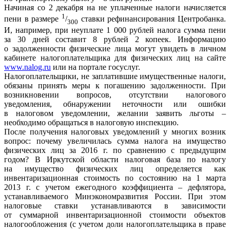
Начиная со 2 декабря на не уплаченные налоги начисляется
1
пени в размере
/
ставки рефинансирования Центробанка.
300
И, например, при неуплате 1 000 рублей налога сумма пени
за 30 дней составит 8 рублей 2 копеек. Информацию
о задолженности физические лица могут увидеть в личном
кабинете налогоплательщика для физических лиц на сайте
www.nalog.ru
или на портале госуслуг.
Налогоплательщики, не заплатившие имущественные налоги,
обязаны принять меры к погашению задолженности. При
возникновении вопросов, отсутствии налогового
уведомления, обнаружении неточности или ошибки
в налоговом уведомлении, желании заявить льготы –
необходимо обращаться в налоговую инспекцию.
После получения налоговых уведомлений у многих возник
вопрос: почему увеличилась сумма налога на имущество
физических лиц за 2016 г. по сравнению с предыдущим
годом? В Иркутской области налоговая база по налогу
на имущество физических лиц определяется как
инвентаризационная стоимость по состоянию на 1 марта
2013 г. с учетом ежегодного коэффициента – дефлятора,
устанавливаемого Минэкономразвития России. При этом
налоговые ставки устанавливаются в зависимости
от суммарной инвентаризационной стоимости объектов
налогообложения (с учетом доли налогоплательщика в праве