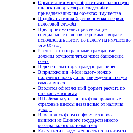
Организации могут обратиться в налоговую
инспекцию для сверки сведений о
принадлежащих им объектах имущества
Подобрать типовой устав поможет сервис
налоговой службы
Предприниматели, применяющие
специальные налоговые режимы, вправе
использовать льготу по налогу на имущество
за 2025 год
Расчеты с иностранными гражданами
должны осуществляться через банковские
счета
Перечень льгот для граждан расширен
В приложении «Мой налог» можно
получить справку о подтверждении статуса
самозанятого
Вводится обновленный формат расчета по
страховым взносам
ИП обязаны уплачивать фиксированные
страховые взносы независимо от наличия
дохода
Изменились форма и формат запроса
выписки из Единого государственного
реестра налогоплательщиков
Как уплатить задолженность по налогам за