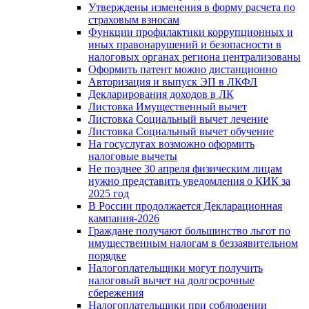
Утверждены изменения в форму расчета по
страховым взносам
Функции профилактики коррупционных и
иных правонарушений и безопасности в
налоговых органах региона централизованы
Оформить патент можно дистанционно
Авторизация и выпуск ЭП в ЛКФЛ
Декларирования доходов в ЛК
Листовка Имущественный вычет
Листовка Социальный вычет лечение
Листовка Социальный вычет обучение
На госуслугах возможно оформить
налоговые вычеты
Не позднее 30 апреля физическим лицам
нужно представить уведомления о КИК за
2025 год
В России продолжается Декларационная
кампания-2026
Граждане получают большинство льгот по
имущественным налогам в беззаявительном
порядке
Налогоплательщики могут получить
налоговый вычет на долгосрочные
сбережения
Налогоплательщики при соблюдении