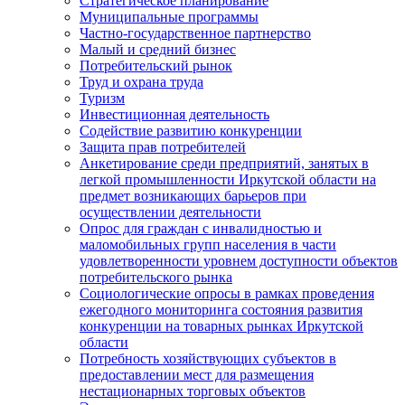
Стратегическое планирование
Муниципальные программы
Частно-государственное партнерство
Малый и средний бизнес
Потребительский рынок
Труд и охрана труда
Туризм
Инвестиционная деятельность
Содействие развитию конкуренции
Защита прав потребителей
Анкетирование среди предприятий, занятых в
легкой промышленности Иркутской области на
предмет возникающих барьеров при
осуществлении деятельности
Опрос для граждан с инвалидностью и
маломобильных групп населения в части
удовлетворенности уровнем доступности объектов
потребительского рынка
Социологические опросы в рамках проведения
ежегодного мониторинга состояния развития
конкуренции на товарных рынках Иркутской
области
Потребность хозяйствующих субъектов в
предоставлении мест для размещения
нестационарных торговых объектов