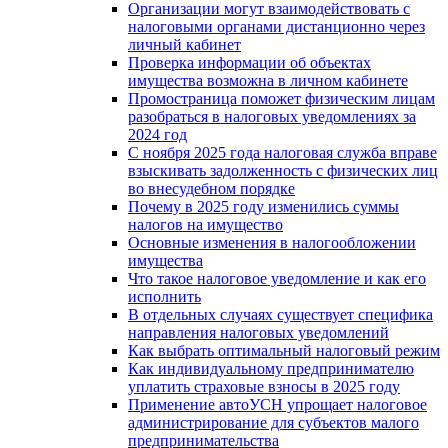
Организации могут взаимодействовать c
налоговыми органами дистанционно через
личный кабинет
Проверка информации об объектах
имущества возможна в личном кабинете
Промостраница поможет физическим лицам
разобраться в налоговых уведомлениях за
2024 год
С ноября 2025 года налоговая служба вправе
взыскивать задолженность с физических лиц
во внесудебном порядке
Почему в 2025 году изменились суммы
налогов на имущество
Основные изменения в налогообложении
имущества
Что такое налоговое уведомление и как его
исполнить
В отдельных случаях существует специфика
направления налоговых уведомлений
Как выбрать оптимальный налоговый режим
Как индивидуальному предпринимателю
уплатить страховые взносы в 2025 году
Применение автоУСН упрощает налоговое
администрирование для субъектов малого
предпринимательства