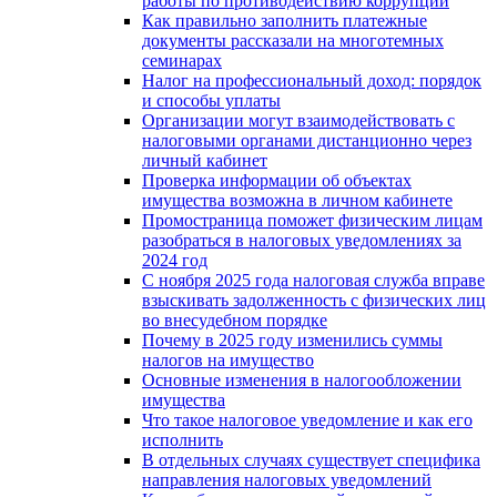
работы по противодействию коррупции
Как правильно заполнить платежные
документы рассказали на многотемных
семинарах
Налог на профессиональный доход: порядок
и способы уплаты
Организации могут взаимодействовать c
налоговыми органами дистанционно через
личный кабинет
Проверка информации об объектах
имущества возможна в личном кабинете
Промостраница поможет физическим лицам
разобраться в налоговых уведомлениях за
2024 год
С ноября 2025 года налоговая служба вправе
взыскивать задолженность с физических лиц
во внесудебном порядке
Почему в 2025 году изменились суммы
налогов на имущество
Основные изменения в налогообложении
имущества
Что такое налоговое уведомление и как его
исполнить
В отдельных случаях существует специфика
направления налоговых уведомлений