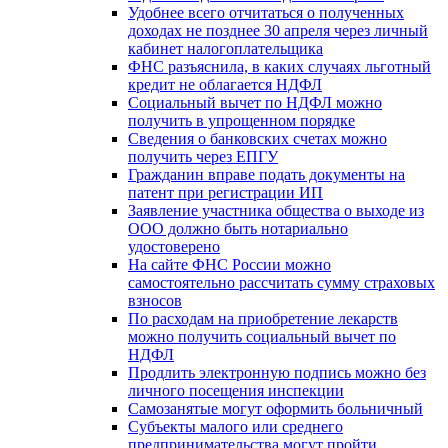
Удобнее всего отчитаться о полученных
доходах не позднее 30 апреля через личный
кабинет налогоплательщика
ФНС разъяснила, в каких случаях льготный
кредит не облагается НДФЛ
Социальный вычет по НДФЛ можно
получить в упрощенном порядке
Сведения о банковских счетах можно
получить через ЕПГУ
Гражданин вправе подать документы на
патент при регистрации ИП
Заявление участника общества о выходе из
ООО должно быть нотариально
удостоверено
На сайте ФНС России можно
самостоятельно рассчитать сумму страховых
взносов
По расходам на приобретение лекарств
можно получить социальный вычет по
НДФЛ
Продлить электронную подпись можно без
личного посещения инспекции
Самозанятые могут оформить больничный
Субъекты малого или среднего
предпринимательства могут пройти