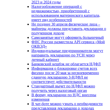
2023 и 2024 годы
Налогообложение операций с
недвижимостью, приобретенной с
использованием материнского капитала,
имеет ряд особенностей
Не позднее 30 апреля физические лица –
майнеры должны представить декларации о
полученном доходе
Самозанятые могут оформить больничный
ФНС России разместила API сервиса «Мой
ОКВЭД»
Индивидуальные предприниматели могут
направить декларацию по УСН через
личный кабинет
Банковский кешбэк не облагается НДФЛ
Информация о блокировке счетов всех
физлиц после 20 мая за несвоевременно
сданную декларацию 3-НДФЛ не
соответствует действительности
Стандартный вычет по НДФЛ можно
получить через налоговый орган
В форму декларации по НДС внесены
изменения
В чат-боте можно узнать о необходимости
представления декларации о доходах