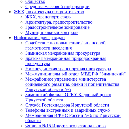
Общество
Средства массовой информации
ЖКХ, архитектура и строительство
ЖКХ, транспорт, связь
Архитектура, градостроительство
Градостроительное зонирование
Муниципальный контроль
Информация для граждан
Содействие по повышению финансовой
грамотности населения
Зиминская межрайонная прокуратура
Братская межрайонная природоохранная
прокуратура
Нижнеудинская транспортная прокуратура
Межмуниципальный отдел МВД РФ "Зиминский"
Межрайонное управление министерства
социального развития, опеки и попечительства
Иркутской области №5
Зиминский филиал ОГКУ Кадровый центр
Иркутской области
Служба Гостехнадзора Иркутской области
Телефоны экстренных и аварийных служб
Межрайонная ИФНС России № 6 по Иркутской
области
Филиал №15 Иркутского регионального