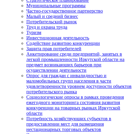
Стратегическое планирование
Муниципальные программы
Частно-государственное партнерство
Малый и средний бизнес
Потребительский рынок
Труд и охрана труда
Туризм
Инвестиционная деятельность
Содействие развитию конкуренции
Защита прав потребителей
Анкетирование среди предприятий, занятых в
легкой промышленности Иркутской области на
предмет возникающих барьеров при
осуществлении деятельности
Опрос для граждан с инвалидностью и
маломобильных групп населения в части
удовлетворенности уровнем доступности объектов
потребительского рынка
Социологические опросы в рамках проведения
ежегодного мониторинга состояния развития
конкуренции на товарных рынках Иркутской
области
Потребность хозяйствующих субъектов в
предоставлении мест для размещения
нестационарных торговых объектов