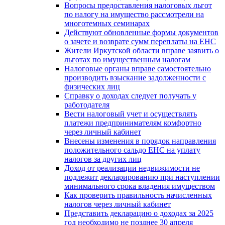
Вопросы предоставления налоговых льгот
по налогу на имущество рассмотрели на
многотемных семинарах
Действуют обновленные формы документов
о зачете и возврате сумм переплаты на ЕНС
Жители Иркутской области вправе заявить о
льготах по имущественным налогам
Налоговые органы вправе самостоятельно
производить взыскание задолженности с
физических лиц
Справку о доходах следует получать у
работодателя
Вести налоговый учет и осуществлять
платежи предпринимателям комфортно
через личный кабинет
Внесены изменения в порядок направления
положительного сальдо ЕНС на уплату
налогов за других лиц
Доход от реализации недвижимости не
подлежит декларированию при наступлении
минимального срока владения имуществом
Как проверить правильность начисленных
налогов через личный кабинет
Представить декларацию о доходах за 2025
год необходимо не позднее 30 апреля