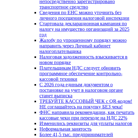
непосредственно зарегистрировано
транспортное средство
Сведения по ЕНС можно уточнить без
личного посещения налоговой инспекции
Стартовала декларационная кампания по
налогу на имущество организаций за 2025
год
Жалобу по упрощенному порядку можно
направить через Личный кабинет
налогоплательщика
Налоговая задолженность взыскивается в
новом порядке
Плательщикам НДС следует обновить
программное обеспечение контрольно-
кассовой техники
С 2026 года единым документом о
постановке на учет в налоговом органе
станет выписка
ТРЕБУЙТЕ КАССОВЫЙ ЧЕК с QR-кодом!
НЕ соглашайтесь на покупку БЕЗ чека!
ФНС направила рекомендации, как печатать
кассовые чеки при переходе на НДС 22%
Изменились реквизиты для уплаты налогов
Неформальная занятость
Более 41,5 тыс. предпринимателей