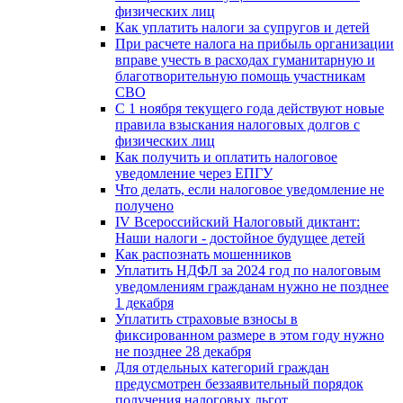
физических лиц
Как уплатить налоги за супругов и детей
При расчете налога на прибыль организации
вправе учесть в расходах гуманитарную и
благотворительную помощь участникам
СВО
С 1 ноября текущего года действуют новые
правила взыскания налоговых долгов с
физических лиц
Как получить и оплатить налоговое
уведомление через ЕПГУ
Что делать, если налоговое уведомление не
получено
IV Всероссийский Налоговый диктант:
Наши налоги - достойное будущее детей
Как распознать мошенников
Уплатить НДФЛ за 2024 год по налоговым
уведомлениям гражданам нужно не позднее
1 декабря
Уплатить страховые взносы в
фиксированном размере в этом году нужно
не позднее 28 декабря
Для отдельных категорий граждан
предусмотрен беззаявительный порядок
получения налоговых льгот