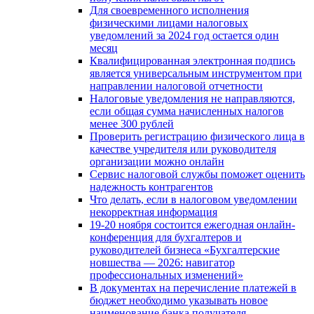
Для своевременного исполнения
физическими лицами налоговых
уведомлений за 2024 год остается один
месяц
Квалифицированная электронная подпись
является универсальным инструментом при
направлении налоговой отчетности
Налоговые уведомления не направляются,
если общая сумма начисленных налогов
менее 300 рублей
Проверить регистрацию физического лица в
качестве учредителя или руководителя
организации можно онлайн
Сервис налоговой службы поможет оценить
надежность контрагентов
Что делать, если в налоговом уведомлении
некорректная информация
19-20 ноября состоится ежегодная онлайн-
конференция для бухгалтеров и
руководителей бизнеса «Бухгалтерские
новшества — 2026: навигатор
профессиональных изменений»
В документах на перечисление платежей в
бюджет необходимо указывать новое
наименование банка получателя