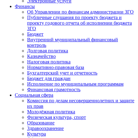
Электронные услуги
Финансы
Об Управлении по финансам администрации ЗГО
Публичные слушания по проекту бюджета и
проекту годового отчета об исполнении бюджета
ЗГО
Бюджет
Внутренний муниципальный финансовый
контроль
Долговая политика
Казначейство
Налоговая политика
Нормативно-правовая база
Бухгалтерский учет и отчетность
Бюджет для граждан
Исполнение по муниципальным программам
Финансовая грамотность
Социальная сфера
Комиссия по делам несовершеннолетних и защите
их прав
Молодёжная политика
Физическая культура, спорт
Образование
Здравоохранение
Культура