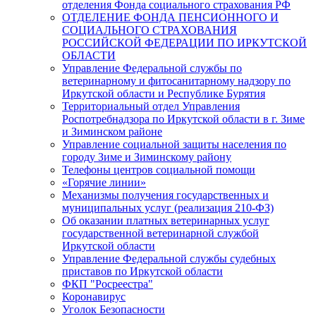
отделения Фонда социального страхования РФ
ОТДЕЛЕНИЕ ФОНДА ПЕНСИОННОГО И
СОЦИАЛЬНОГО СТРАХОВАНИЯ
РОССИЙСКОЙ ФЕДЕРАЦИИ ПО ИРКУТСКОЙ
ОБЛАСТИ
Управление Федеральной службы по
ветеринарному и фитосанитарному надзору по
Иркутской области и Республике Бурятия
Территориальный отдел Управления
Роспотребнадзора по Иркутской области в г. Зиме
и Зиминском районе
Управление социальной защиты населения по
городу Зиме и Зиминскому району
Телефоны центров социальной помощи
«Горячие линии»
Механизмы получения государственных и
муниципальных услуг (реализация 210-ФЗ)
Об оказании платных ветеринарных услуг
государственной ветеринарной службой
Иркутской области
Управление Федеральной службы судебных
приставов по Иркутской области
ФКП "Росреестра"
Коронавирус
Уголок Безопасности