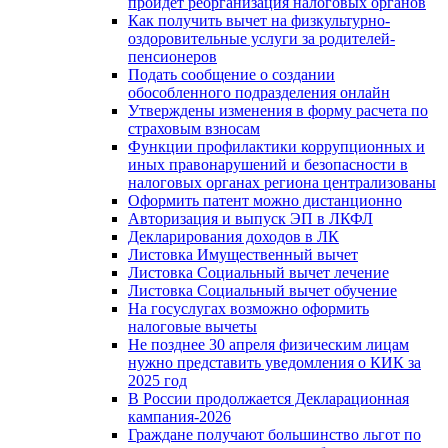
пройдет реорганизация налоговых органов
Как получить вычет на физкультурно-
оздоровительные услуги за родителей-
пенсионеров
Подать сообщение о создании
обособленного подразделения онлайн
Утверждены изменения в форму расчета по
страховым взносам
Функции профилактики коррупционных и
иных правонарушений и безопасности в
налоговых органах региона централизованы
Оформить патент можно дистанционно
Авторизация и выпуск ЭП в ЛКФЛ
Декларирования доходов в ЛК
Листовка Имущественный вычет
Листовка Социальный вычет лечение
Листовка Социальный вычет обучение
На госуслугах возможно оформить
налоговые вычеты
Не позднее 30 апреля физическим лицам
нужно представить уведомления о КИК за
2025 год
В России продолжается Декларационная
кампания-2026
Граждане получают большинство льгот по