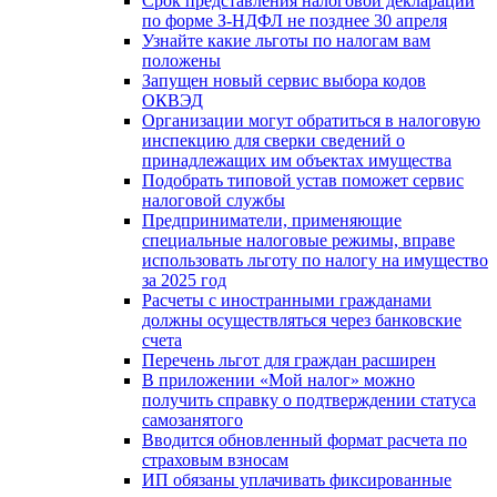
Срок представления налоговой декларации
по форме З-НДФЛ не позднее 30 апреля
Узнайте какие льготы по налогам вам
положены
Запущен новый сервис выбора кодов
ОКВЭД
Организации могут обратиться в налоговую
инспекцию для сверки сведений о
принадлежащих им объектах имущества
Подобрать типовой устав поможет сервис
налоговой службы
Предприниматели, применяющие
специальные налоговые режимы, вправе
использовать льготу по налогу на имущество
за 2025 год
Расчеты с иностранными гражданами
должны осуществляться через банковские
счета
Перечень льгот для граждан расширен
В приложении «Мой налог» можно
получить справку о подтверждении статуса
самозанятого
Вводится обновленный формат расчета по
страховым взносам
ИП обязаны уплачивать фиксированные