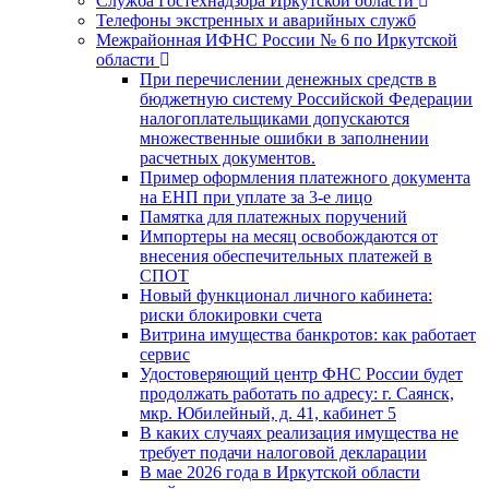
Служба Гостехнадзора Иркутской области
Телефоны экстренных и аварийных служб
Межрайонная ИФНС России № 6 по Иркутской
области
При перечислении денежных средств в
бюджетную систему Российской Федерации
налогоплательщиками допускаются
множественные ошибки в заполнении
расчетных документов.
Пример оформления платежного документа
на ЕНП при уплате за 3-е лицо
Памятка для платежных поручений
Импортеры на месяц освобождаются от
внесения обеспечительных платежей в
СПОТ
Новый функционал личного кабинета:
риски блокировки счета
Витрина имущества банкротов: как работает
сервис
Удостоверяющий центр ФНС России будет
продолжать работать по адресу: г. Саянск,
мкр. Юбилейный, д. 41, кабинет 5
В каких случаях реализация имущества не
требует подачи налоговой декларации
В мае 2026 года в Иркутской области