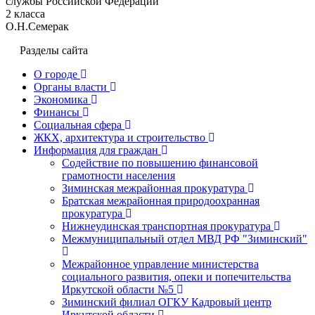
службы Российской Федерации
2 класса
О.Н.Семерак
Разделы сайта
О городе
Органы власти
Экономика
Финансы
Социальная сфера
ЖКХ, архитектура и строительство
Информация для граждан
Содействие по повышению финансовой
грамотности населения
Зиминская межрайонная прокуратура
Братская межрайонная природоохранная
прокуратура
Нижнеудинская транспортная прокуратура
Межмуниципальный отдел МВД РФ "Зиминский"
Межрайонное управление министерства
социального развития, опеки и попечительства
Иркутской области №5
Зиминский филиал ОГКУ Кадровый центр
Иркутской области