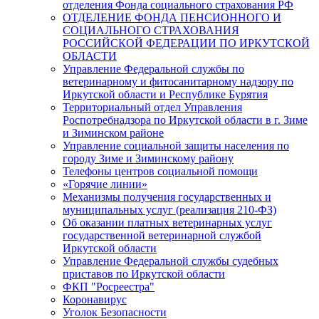
отделения Фонда социального страхования РФ
ОТДЕЛЕНИЕ ФОНДА ПЕНСИОННОГО И
СОЦИАЛЬНОГО СТРАХОВАНИЯ
РОССИЙСКОЙ ФЕДЕРАЦИИ ПО ИРКУТСКОЙ
ОБЛАСТИ
Управление Федеральной службы по
ветеринарному и фитосанитарному надзору по
Иркутской области и Республике Бурятия
Территориальный отдел Управления
Роспотребнадзора по Иркутской области в г. Зиме
и Зиминском районе
Управление социальной защиты населения по
городу Зиме и Зиминскому району
Телефоны центров социальной помощи
«Горячие линии»
Механизмы получения государственных и
муниципальных услуг (реализация 210-ФЗ)
Об оказании платных ветеринарных услуг
государственной ветеринарной службой
Иркутской области
Управление Федеральной службы судебных
приставов по Иркутской области
ФКП "Росреестра"
Коронавирус
Уголок Безопасности