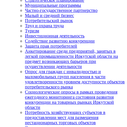
Стратегическое планирование
Муниципальные программы
Частно-государственное партнерство
Малый и средний бизнес
Потребительский рынок
Труд и охрана труда
Туризм
Инвестиционная деятельность
Содействие развитию конкуренции
Защита прав потребителей
Анкетирование среди предприятий, занятых в
легкой промышленности Иркутской области на
предмет возникающих барьеров при
осуществлении деятельности
Опрос для граждан с инвалидностью и
маломобильных групп населения в части
удовлетворенности уровнем доступности объектов
потребительского рынка
Социологические опросы в рамках проведения
ежегодного мониторинга состояния развития
конкуренции на товарных рынках Иркутской
области
Потребность хозяйствующих субъектов в
предоставлении мест для размещения
нестационарных торговых объектов