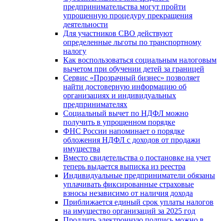
предпринимательства могут пройти
упрощенную процедуру прекращения
деятельности
Для участников СВО действуют
определенные льготы по транспортному
налогу
Как воспользоваться социальным налоговым
вычетом при обучении детей за границей
Сервис «Прозрачный бизнес» позволяет
найти достоверную информацию об
организациях и индивидуальных
предпринимателях
Социальный вычет по НДФЛ можно
получить в упрощенном порядке
ФНС России напоминает о порядке
обложения НДФЛ с доходов от продажи
имущества
Вместо свидетельства о постановке на учет
теперь выдается выписка из реестра
Индивидуальные предприниматели обязаны
уплачивать фиксированные страховые
взносы независимо от наличия дохода
Приближается единый срок уплаты налогов
на имущество организаций за 2025 год
Продлить электронную подпись можно в