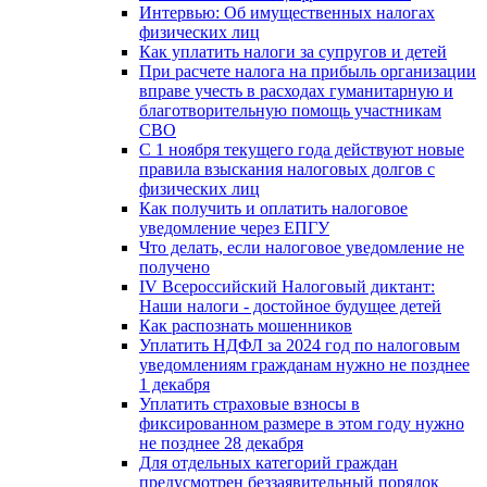
Интервью: Об имущественных налогах
физических лиц
Как уплатить налоги за супругов и детей
При расчете налога на прибыль организации
вправе учесть в расходах гуманитарную и
благотворительную помощь участникам
СВО
С 1 ноября текущего года действуют новые
правила взыскания налоговых долгов с
физических лиц
Как получить и оплатить налоговое
уведомление через ЕПГУ
Что делать, если налоговое уведомление не
получено
IV Всероссийский Налоговый диктант:
Наши налоги - достойное будущее детей
Как распознать мошенников
Уплатить НДФЛ за 2024 год по налоговым
уведомлениям гражданам нужно не позднее
1 декабря
Уплатить страховые взносы в
фиксированном размере в этом году нужно
не позднее 28 декабря
Для отдельных категорий граждан
предусмотрен беззаявительный порядок