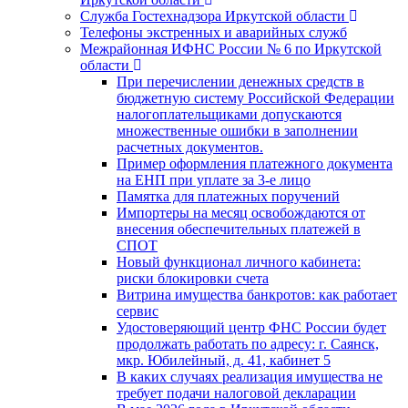
Служба Гостехнадзора Иркутской области
Телефоны экстренных и аварийных служб
Межрайонная ИФНС России № 6 по Иркутской
области
При перечислении денежных средств в
бюджетную систему Российской Федерации
налогоплательщиками допускаются
множественные ошибки в заполнении
расчетных документов.
Пример оформления платежного документа
на ЕНП при уплате за 3-е лицо
Памятка для платежных поручений
Импортеры на месяц освобождаются от
внесения обеспечительных платежей в
СПОТ
Новый функционал личного кабинета:
риски блокировки счета
Витрина имущества банкротов: как работает
сервис
Удостоверяющий центр ФНС России будет
продолжать работать по адресу: г. Саянск,
мкр. Юбилейный, д. 41, кабинет 5
В каких случаях реализация имущества не
требует подачи налоговой декларации