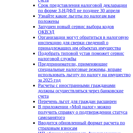
Срок представления налоговой декларации
по форме З-НДФЛ не позднее 30 апреля
Узнайте какие льготы по налогам вам
положены
Запущен новый сервис выбора кодов
ОКВЭД
Организации могут обратиться в налоговую
инспекцию для сверки сведений о
принадлежащих им объектах имущества
Подобрать типовой устав поможет сервис
налоговой службы
Предприниматели, применяющие
специальные налоговые режимы, вправе
использовать льготу по налогу на имущество
за 2025 год
Расчеты с иностранными гражданами
должны осуществляться через банковские
счета
Перечень льгот для граждан расширен
В приложении «Мой налог» можно
получить справку о подтверждении статуса
самозанятого
Вводится обновленный формат расчета по
страховым взносам