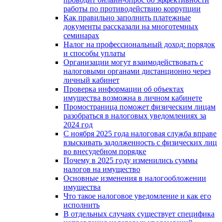
работы по противодействию коррупции
Как правильно заполнить платежные
документы рассказали на многотемных
семинарах
Налог на профессиональный доход: порядок
и способы уплаты
Организации могут взаимодействовать c
налоговыми органами дистанционно через
личный кабинет
Проверка информации об объектах
имущества возможна в личном кабинете
Промостраница поможет физическим лицам
разобраться в налоговых уведомлениях за
2024 год
С ноября 2025 года налоговая служба вправе
взыскивать задолженность с физических лиц
во внесудебном порядке
Почему в 2025 году изменились суммы
налогов на имущество
Основные изменения в налогообложении
имущества
Что такое налоговое уведомление и как его
исполнить
В отдельных случаях существует специфика