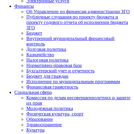
Электронные услуги
Финансы
Об Управлении по финансам администрации ЗГО
Публичные слушания по проекту бюджета и
проекту годового отчета об исполнении бюджета
ЗГО
Бюджет
Внутренний муниципальный финансовый
контроль
Долговая политика
Казначейство
Налоговая политика
Нормативно-правовая база
Бухгалтерский учет и отчетность
Бюджет для граждан
Исполнение по муниципальным программам
Финансовая грамотность
Социальная сфера
Комиссия по делам несовершеннолетних и защите
их прав
Молодёжная политика
Физическая культура, спорт
Образование
Здравоохранение
Культура