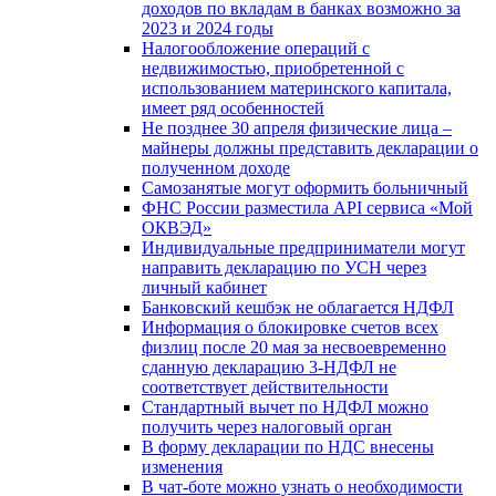
доходов по вкладам в банках возможно за
2023 и 2024 годы
Налогообложение операций с
недвижимостью, приобретенной с
использованием материнского капитала,
имеет ряд особенностей
Не позднее 30 апреля физические лица –
майнеры должны представить декларации о
полученном доходе
Самозанятые могут оформить больничный
ФНС России разместила API сервиса «Мой
ОКВЭД»
Индивидуальные предприниматели могут
направить декларацию по УСН через
личный кабинет
Банковский кешбэк не облагается НДФЛ
Информация о блокировке счетов всех
физлиц после 20 мая за несвоевременно
сданную декларацию 3-НДФЛ не
соответствует действительности
Стандартный вычет по НДФЛ можно
получить через налоговый орган
В форму декларации по НДС внесены
изменения
В чат-боте можно узнать о необходимости