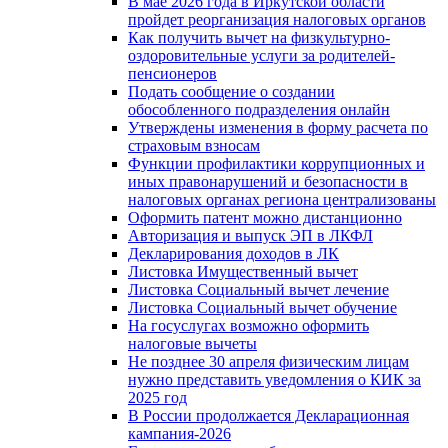
В мае 2026 года в Иркутской области
пройдет реорганизация налоговых органов
Как получить вычет на физкультурно-
оздоровительные услуги за родителей-
пенсионеров
Подать сообщение о создании
обособленного подразделения онлайн
Утверждены изменения в форму расчета по
страховым взносам
Функции профилактики коррупционных и
иных правонарушений и безопасности в
налоговых органах региона централизованы
Оформить патент можно дистанционно
Авторизация и выпуск ЭП в ЛКФЛ
Декларирования доходов в ЛК
Листовка Имущественный вычет
Листовка Социальный вычет лечение
Листовка Социальный вычет обучение
На госуслугах возможно оформить
налоговые вычеты
Не позднее 30 апреля физическим лицам
нужно представить уведомления о КИК за
2025 год
В России продолжается Декларационная
кампания-2026