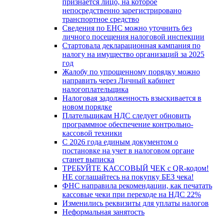
признается лицо, на которое
непосредственно зарегистрировано
транспортное средство
Сведения по ЕНС можно уточнить без
личного посещения налоговой инспекции
Стартовала декларационная кампания по
налогу на имущество организаций за 2025
год
Жалобу по упрощенному порядку можно
направить через Личный кабинет
налогоплательщика
Налоговая задолженность взыскивается в
новом порядке
Плательщикам НДС следует обновить
программное обеспечение контрольно-
кассовой техники
С 2026 года единым документом о
постановке на учет в налоговом органе
станет выписка
ТРЕБУЙТЕ КАССОВЫЙ ЧЕК с QR-кодом!
НЕ соглашайтесь на покупку БЕЗ чека!
ФНС направила рекомендации, как печатать
кассовые чеки при переходе на НДС 22%
Изменились реквизиты для уплаты налогов
Неформальная занятость