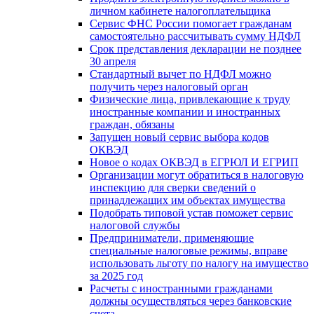
личном кабинете налогоплательщика
Сервис ФНС России помогает гражданам
самостоятельно рассчитывать сумму НДФЛ
Срок представления декларации не позднее
30 апреля
Стандартный вычет по НДФЛ можно
получить через налоговый орган
Физические лица, привлекающие к труду
иностранные компании и иностранных
граждан, обязаны
Запущен новый сервис выбора кодов
ОКВЭД
Новое о кодах ОКВЭД в ЕГРЮЛ И ЕГРИП
Организации могут обратиться в налоговую
инспекцию для сверки сведений о
принадлежащих им объектах имущества
Подобрать типовой устав поможет сервис
налоговой службы
Предприниматели, применяющие
специальные налоговые режимы, вправе
использовать льготу по налогу на имущество
за 2025 год
Расчеты с иностранными гражданами
должны осуществляться через банковские
счета