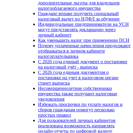
дополнительные льготы для владельцев
налогооблагаемого имущества
Граждане вправе получить социальный
налоговый вычет по НДФЛ за обучение
Индивидуальные предприниматели на УСН
могут представлять декларацию через
личный кабинет
Как уменьшить налог при применении ПСН
Почему уплаченные начисления продолжают
отображаться в личном кабинете
налогоплательщика
С 2026 года единый документ о постановке
на налоговый учёт - выписка
С 2026 года единым документом о
постановке на учет в налоговом органе
станет выписка
Несовершеннолетние собственники
имущества также получают налоговые
уведомления
Избежать просрочки по уплате налогов и
сборов гражданам помогут несколько
простых правил
Для пользователей личных кабинетов
реализована возможность направлять
онлайн-отчеты по цифровой валюте