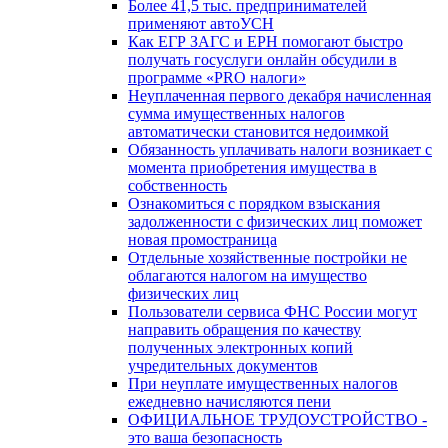
Более 41,5 тыс. предпринимателей
применяют автоУСН
Как ЕГР ЗАГС и ЕРН помогают быстро
получать госуслуги онлайн обсудили в
программе «PRO налоги»
Неуплаченная первого декабря начисленная
сумма имущественных налогов
автоматически становится недоимкой
Обязанность уплачивать налоги возникает с
момента приобретения имущества в
собственность
Ознакомиться с порядком взыскания
задолженности с физических лиц поможет
новая промостраница
Отдельные хозяйственные постройки не
облагаются налогом на имущество
физических лиц
Пользователи сервиса ФНС России могут
направить обращения по качеству
полученных электронных копий
учредительных документов
При неуплате имущественных налогов
ежедневно начисляются пени
ОФИЦИАЛЬНОЕ ТРУДОУСТРОЙСТВО -
это ваша безопасность