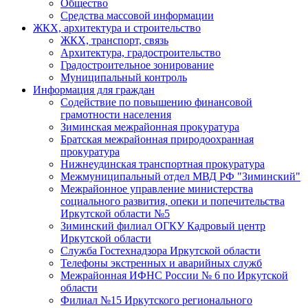
Общество
Средства массовой информации
ЖКХ, архитектура и строительство
ЖКХ, транспорт, связь
Архитектура, градостроительство
Градостроительное зонирование
Муниципальный контроль
Информация для граждан
Содействие по повышению финансовой
грамотности населения
Зиминская межрайонная прокуратура
Братская межрайонная природоохранная
прокуратура
Нижнеудинская транспортная прокуратура
Межмуниципальный отдел МВД РФ "Зиминский"
Межрайонное управление министерства
социального развития, опеки и попечительства
Иркутской области №5
Зиминский филиал ОГКУ Кадровый центр
Иркутской области
Служба Гостехнадзора Иркутской области
Телефоны экстренных и аварийных служб
Межрайонная ИФНС России № 6 по Иркутской
области
Филиал №15 Иркутского регионального