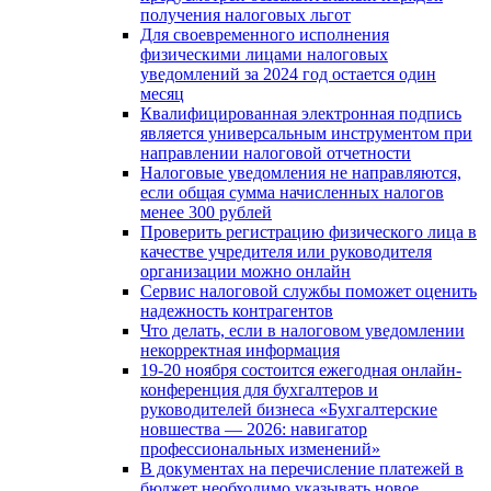
получения налоговых льгот
Для своевременного исполнения
физическими лицами налоговых
уведомлений за 2024 год остается один
месяц
Квалифицированная электронная подпись
является универсальным инструментом при
направлении налоговой отчетности
Налоговые уведомления не направляются,
если общая сумма начисленных налогов
менее 300 рублей
Проверить регистрацию физического лица в
качестве учредителя или руководителя
организации можно онлайн
Сервис налоговой службы поможет оценить
надежность контрагентов
Что делать, если в налоговом уведомлении
некорректная информация
19-20 ноября состоится ежегодная онлайн-
конференция для бухгалтеров и
руководителей бизнеса «Бухгалтерские
новшества — 2026: навигатор
профессиональных изменений»
В документах на перечисление платежей в
бюджет необходимо указывать новое