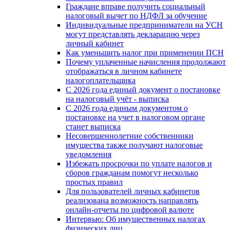
Граждане вправе получить социальный
налоговый вычет по НДФЛ за обучение
Индивидуальные предприниматели на УСН
могут представлять декларацию через
личный кабинет
Как уменьшить налог при применении ПСН
Почему уплаченные начисления продолжают
отображаться в личном кабинете
налогоплательщика
С 2026 года единый документ о постановке
на налоговый учёт - выписка
С 2026 года единым документом о
постановке на учет в налоговом органе
станет выписка
Несовершеннолетние собственники
имущества также получают налоговые
уведомления
Избежать просрочки по уплате налогов и
сборов гражданам помогут несколько
простых правил
Для пользователей личных кабинетов
реализована возможность направлять
онлайн-отчеты по цифровой валюте
Интервью: Об имущественных налогах
физических лиц