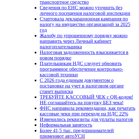
транспортное средство
Сведения по ЕНС можно уточнить без
личного посещения налоговой инспекции
Стартовала декларационная кампания по
налогу на имущество организаций за 2025
год
Жалобу по упрощенному порядку можно
направить через Личный кабинет
налогоплательщика
Налоговая задолженность взыскивается в
новом порядке
Плательщикам НДС следует обновить
программное обеспечение контрольно-
кассовой техники
С 2026 года единым документом о
постановке на учет в налоговом органе
станет выписка
ТРЕБУЙТЕ КАССОВЫЙ ЧЕК с QR-кодом!
НЕ соглашайтесь на покупку БЕЗ чека!
ФНС направила рекомендации, как печатать
кассовые чеки при переходе на НДС 22%
Изменились реквизиты для уплаты налогов
Неформальная занятость
Более 41,5 тыс. предпринимателей
применяют автоУСН