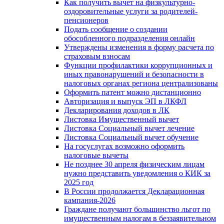
Как получить вычет на физкультурно-
оздоровительные услуги за родителей-
пенсионеров
Подать сообщение о создании
обособленного подразделения онлайн
Утверждены изменения в форму расчета по
страховым взносам
Функции профилактики коррупционных и
иных правонарушений и безопасности в
налоговых органах региона централизованы
Оформить патент можно дистанционно
Авторизация и выпуск ЭП в ЛКФЛ
Декларирования доходов в ЛК
Листовка Имущественный вычет
Листовка Социальный вычет лечение
Листовка Социальный вычет обучение
На госуслугах возможно оформить
налоговые вычеты
Не позднее 30 апреля физическим лицам
нужно представить уведомления о КИК за
2025 год
В России продолжается Декларационная
кампания-2026
Граждане получают большинство льгот по
имущественным налогам в беззаявительном