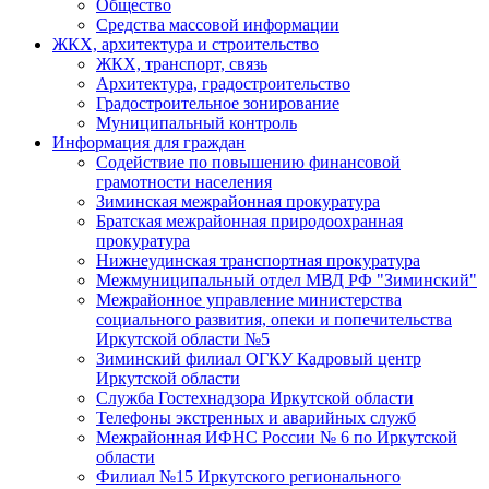
Общество
Средства массовой информации
ЖКХ, архитектура и строительство
ЖКХ, транспорт, связь
Архитектура, градостроительство
Градостроительное зонирование
Муниципальный контроль
Информация для граждан
Содействие по повышению финансовой
грамотности населения
Зиминская межрайонная прокуратура
Братская межрайонная природоохранная
прокуратура
Нижнеудинская транспортная прокуратура
Межмуниципальный отдел МВД РФ "Зиминский"
Межрайонное управление министерства
социального развития, опеки и попечительства
Иркутской области №5
Зиминский филиал ОГКУ Кадровый центр
Иркутской области
Служба Гостехнадзора Иркутской области
Телефоны экстренных и аварийных служб
Межрайонная ИФНС России № 6 по Иркутской
области
Филиал №15 Иркутского регионального