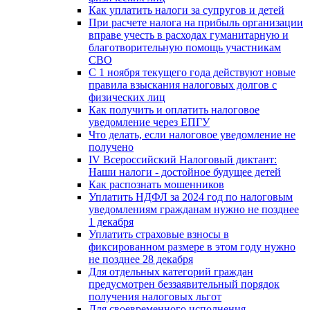
Как уплатить налоги за супругов и детей
При расчете налога на прибыль организации
вправе учесть в расходах гуманитарную и
благотворительную помощь участникам
СВО
С 1 ноября текущего года действуют новые
правила взыскания налоговых долгов с
физических лиц
Как получить и оплатить налоговое
уведомление через ЕПГУ
Что делать, если налоговое уведомление не
получено
IV Всероссийский Налоговый диктант:
Наши налоги - достойное будущее детей
Как распознать мошенников
Уплатить НДФЛ за 2024 год по налоговым
уведомлениям гражданам нужно не позднее
1 декабря
Уплатить страховые взносы в
фиксированном размере в этом году нужно
не позднее 28 декабря
Для отдельных категорий граждан
предусмотрен беззаявительный порядок
получения налоговых льгот
Для своевременного исполнения