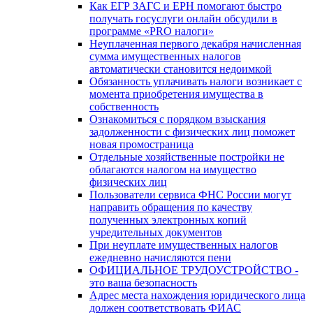
Как ЕГР ЗАГС и ЕРН помогают быстро
получать госуслуги онлайн обсудили в
программе «PRO налоги»
Неуплаченная первого декабря начисленная
сумма имущественных налогов
автоматически становится недоимкой
Обязанность уплачивать налоги возникает с
момента приобретения имущества в
собственность
Ознакомиться с порядком взыскания
задолженности с физических лиц поможет
новая промостраница
Отдельные хозяйственные постройки не
облагаются налогом на имущество
физических лиц
Пользователи сервиса ФНС России могут
направить обращения по качеству
полученных электронных копий
учредительных документов
При неуплате имущественных налогов
ежедневно начисляются пени
ОФИЦИАЛЬНОЕ ТРУДОУСТРОЙСТВО -
это ваша безопасность
Адрес места нахождения юридического лица
должен соответствовать ФИАС