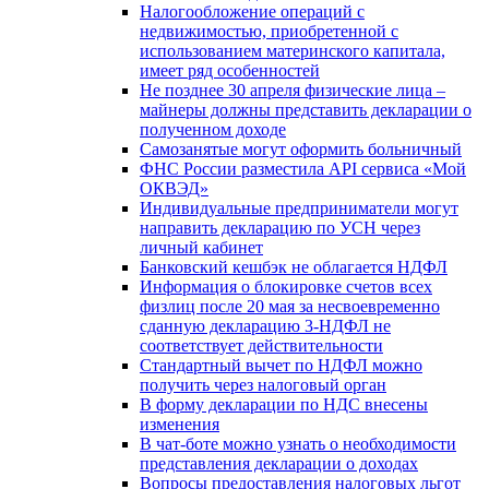
Налогообложение операций с
недвижимостью, приобретенной с
использованием материнского капитала,
имеет ряд особенностей
Не позднее 30 апреля физические лица –
майнеры должны представить декларации о
полученном доходе
Самозанятые могут оформить больничный
ФНС России разместила API сервиса «Мой
ОКВЭД»
Индивидуальные предприниматели могут
направить декларацию по УСН через
личный кабинет
Банковский кешбэк не облагается НДФЛ
Информация о блокировке счетов всех
физлиц после 20 мая за несвоевременно
сданную декларацию 3-НДФЛ не
соответствует действительности
Стандартный вычет по НДФЛ можно
получить через налоговый орган
В форму декларации по НДС внесены
изменения
В чат-боте можно узнать о необходимости
представления декларации о доходах
Вопросы предоставления налоговых льгот