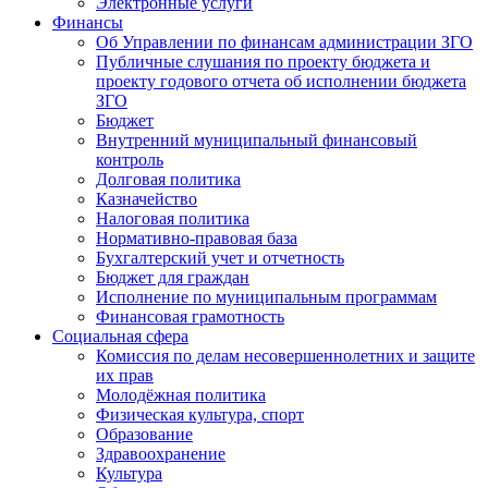
Электронные услуги
Финансы
Об Управлении по финансам администрации ЗГО
Публичные слушания по проекту бюджета и
проекту годового отчета об исполнении бюджета
ЗГО
Бюджет
Внутренний муниципальный финансовый
контроль
Долговая политика
Казначейство
Налоговая политика
Нормативно-правовая база
Бухгалтерский учет и отчетность
Бюджет для граждан
Исполнение по муниципальным программам
Финансовая грамотность
Социальная сфера
Комиссия по делам несовершеннолетних и защите
их прав
Молодёжная политика
Физическая культура, спорт
Образование
Здравоохранение
Культура