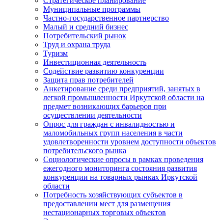
Стратегическое планирование
Муниципальные программы
Частно-государственное партнерство
Малый и средний бизнес
Потребительский рынок
Труд и охрана труда
Туризм
Инвестиционная деятельность
Содействие развитию конкуренции
Защита прав потребителей
Анкетирование среди предприятий, занятых в
легкой промышленности Иркутской области на
предмет возникающих барьеров при
осуществлении деятельности
Опрос для граждан с инвалидностью и
маломобильных групп населения в части
удовлетворенности уровнем доступности объектов
потребительского рынка
Социологические опросы в рамках проведения
ежегодного мониторинга состояния развития
конкуренции на товарных рынках Иркутской
области
Потребность хозяйствующих субъектов в
предоставлении мест для размещения
нестационарных торговых объектов