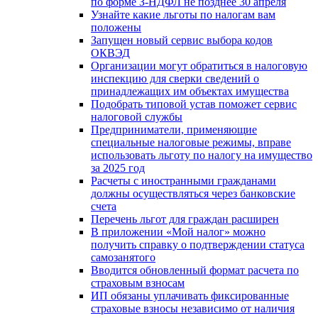
по форме З-НДФЛ не позднее 30 апреля
Узнайте какие льготы по налогам вам
положены
Запущен новый сервис выбора кодов
ОКВЭД
Организации могут обратиться в налоговую
инспекцию для сверки сведений о
принадлежащих им объектах имущества
Подобрать типовой устав поможет сервис
налоговой службы
Предприниматели, применяющие
специальные налоговые режимы, вправе
использовать льготу по налогу на имущество
за 2025 год
Расчеты с иностранными гражданами
должны осуществляться через банковские
счета
Перечень льгот для граждан расширен
В приложении «Мой налог» можно
получить справку о подтверждении статуса
самозанятого
Вводится обновленный формат расчета по
страховым взносам
ИП обязаны уплачивать фиксированные
страховые взносы независимо от наличия