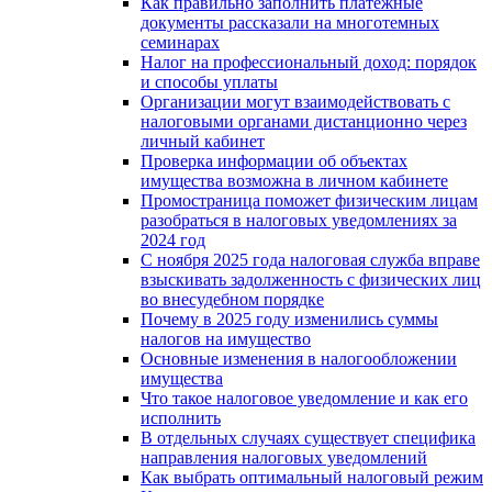
Как правильно заполнить платежные
документы рассказали на многотемных
семинарах
Налог на профессиональный доход: порядок
и способы уплаты
Организации могут взаимодействовать c
налоговыми органами дистанционно через
личный кабинет
Проверка информации об объектах
имущества возможна в личном кабинете
Промостраница поможет физическим лицам
разобраться в налоговых уведомлениях за
2024 год
С ноября 2025 года налоговая служба вправе
взыскивать задолженность с физических лиц
во внесудебном порядке
Почему в 2025 году изменились суммы
налогов на имущество
Основные изменения в налогообложении
имущества
Что такое налоговое уведомление и как его
исполнить
В отдельных случаях существует специфика
направления налоговых уведомлений
Как выбрать оптимальный налоговый режим