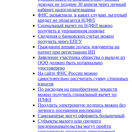
доходах не позднее 30 апреля через личный
кабинет налогоплательщика
ФНС разъяснила, в каких случаях льготный
кредит не облагается НДФЛ
Социальный вычет по НДФЛ можно
получить в упрощенном порядке
Сведения о банковских счетах можно
получить через ЕПГУ
Гражданин вправе подать документы на
патент при регистрации ИП
Заявление участника общества о выходе из
ООО должно быть нотариально
удостоверено
На сайте ФНС России можно
самостоятельно рассчитать сумму страховых
взносов
По расходам на приобретение лекарств
можно получить социальный вычет по
НДФЛ
Продлить электронную подпись можно без
личного посещения инспекции
Самозанятые могут оформить больничный
Субъекты малого или среднего
предпринимательства могут пройти
упрощенную процедуру прекращения