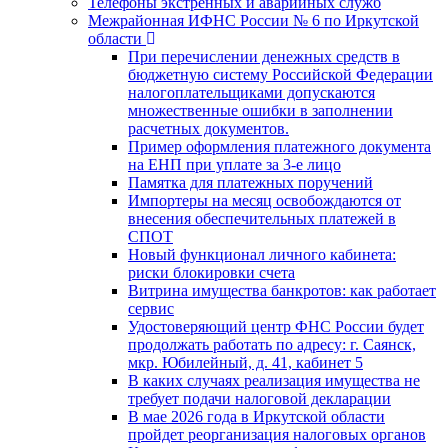
Телефоны экстренных и аварийных служб
Межрайонная ИФНС России № 6 по Иркутской
области
При перечислении денежных средств в
бюджетную систему Российской Федерации
налогоплательщиками допускаются
множественные ошибки в заполнении
расчетных документов.
Пример оформления платежного документа
на ЕНП при уплате за 3-е лицо
Памятка для платежных поручений
Импортеры на месяц освобождаются от
внесения обеспечительных платежей в
СПОТ
Новый функционал личного кабинета:
риски блокировки счета
Витрина имущества банкротов: как работает
сервис
Удостоверяющий центр ФНС России будет
продолжать работать по адресу: г. Саянск,
мкр. Юбилейный, д. 41, кабинет 5
В каких случаях реализация имущества не
требует подачи налоговой декларации
В мае 2026 года в Иркутской области
пройдет реорганизация налоговых органов