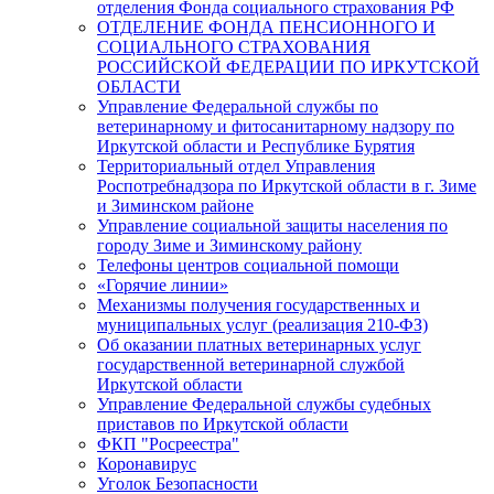
отделения Фонда социального страхования РФ
ОТДЕЛЕНИЕ ФОНДА ПЕНСИОННОГО И
СОЦИАЛЬНОГО СТРАХОВАНИЯ
РОССИЙСКОЙ ФЕДЕРАЦИИ ПО ИРКУТСКОЙ
ОБЛАСТИ
Управление Федеральной службы по
ветеринарному и фитосанитарному надзору по
Иркутской области и Республике Бурятия
Территориальный отдел Управления
Роспотребнадзора по Иркутской области в г. Зиме
и Зиминском районе
Управление социальной защиты населения по
городу Зиме и Зиминскому району
Телефоны центров социальной помощи
«Горячие линии»
Механизмы получения государственных и
муниципальных услуг (реализация 210-ФЗ)
Об оказании платных ветеринарных услуг
государственной ветеринарной службой
Иркутской области
Управление Федеральной службы судебных
приставов по Иркутской области
ФКП "Росреестра"
Коронавирус
Уголок Безопасности