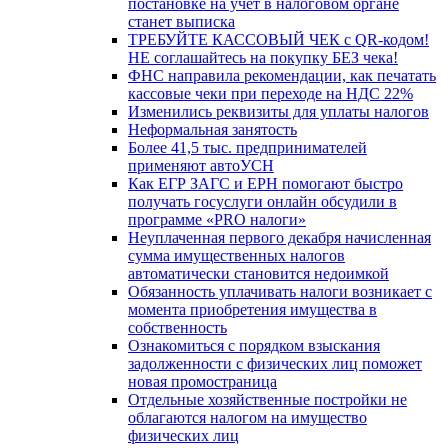
постановке на учет в налоговом органе
станет выписка
ТРЕБУЙТЕ КАССОВЫЙ ЧЕК с QR-кодом!
НЕ соглашайтесь на покупку БЕЗ чека!
ФНС направила рекомендации, как печатать
кассовые чеки при переходе на НДС 22%
Изменились реквизиты для уплаты налогов
Неформальная занятость
Более 41,5 тыс. предпринимателей
применяют автоУСН
Как ЕГР ЗАГС и ЕРН помогают быстро
получать госуслуги онлайн обсудили в
программе «PRO налоги»
Неуплаченная первого декабря начисленная
сумма имущественных налогов
автоматически становится недоимкой
Обязанность уплачивать налоги возникает с
момента приобретения имущества в
собственность
Ознакомиться с порядком взыскания
задолженности с физических лиц поможет
новая промостраница
Отдельные хозяйственные постройки не
облагаются налогом на имущество
физических лиц