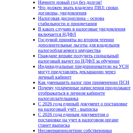
Начните новый год без долгов!
Что должен знать владелец ПВЗ: сроки,
договоры, уведомления
Налоговая дисциплина – основа
стабильности и процветания
В каких случаях в налоговые уведомления
включается НДФЛ
Госдумой приняты во втором чтении
дополнительные льготы для владельцев
налогооблагаемого имущества
Граждане вправе получить социальный
налоговый вычет по НДФЛ за обучение
Индивидуальные предприниматели на УСН
могут представлять декларацию через
личный кабинет
Как уменьшить налог при применении ПСН
Почему уплаченные начисления продолжают
отображаться в личном кабинете
налогоплательщика
С 2026 года единый документ о постановке
на налоговый учёт - выписка
С 2026 года единым документом о
постановке на учет в налоговом органе
станет выписка
Несовершеннолетние собственники