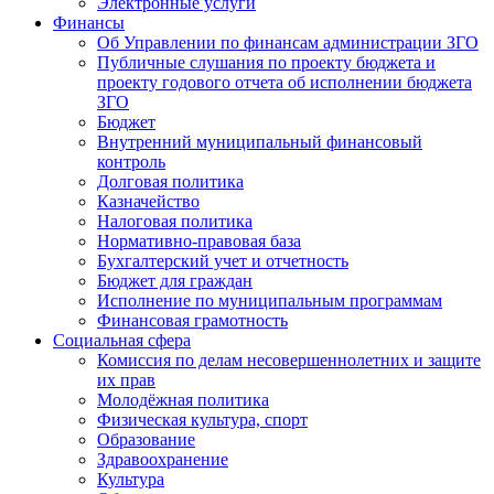
Электронные услуги
Финансы
Об Управлении по финансам администрации ЗГО
Публичные слушания по проекту бюджета и
проекту годового отчета об исполнении бюджета
ЗГО
Бюджет
Внутренний муниципальный финансовый
контроль
Долговая политика
Казначейство
Налоговая политика
Нормативно-правовая база
Бухгалтерский учет и отчетность
Бюджет для граждан
Исполнение по муниципальным программам
Финансовая грамотность
Социальная сфера
Комиссия по делам несовершеннолетних и защите
их прав
Молодёжная политика
Физическая культура, спорт
Образование
Здравоохранение
Культура