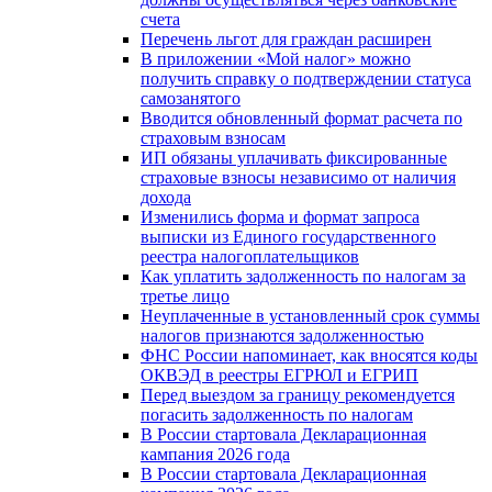
счета
Перечень льгот для граждан расширен
В приложении «Мой налог» можно
получить справку о подтверждении статуса
самозанятого
Вводится обновленный формат расчета по
страховым взносам
ИП обязаны уплачивать фиксированные
страховые взносы независимо от наличия
дохода
Изменились форма и формат запроса
выписки из Единого государственного
реестра налогоплательщиков
Как уплатить задолженность по налогам за
третье лицо
Неуплаченные в установленный срок суммы
налогов признаются задолженностью
ФНС России напоминает, как вносятся коды
ОКВЭД в реестры ЕГРЮЛ и ЕГРИП
Перед выездом за границу рекомендуется
погасить задолженность по налогам
В России стартовала Декларационная
кампания 2026 года
В России стартовала Декларационная