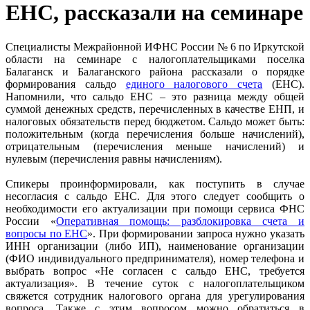
ЕНС, рассказали на семинаре
Специалисты Межрайонной ИФНС России № 6 по Иркутской
области на семинаре с налогоплательщиками поселка
Балаганск и Балаганского района рассказали о порядке
формирования сальдо
единого налогового счета
(ЕНС).
Напомнили, что сальдо ЕНС – это разница между общей
суммой денежных средств, перечисленных в качестве ЕНП, и
налоговых обязательств перед бюджетом. Сальдо может быть:
положительным (когда перечисления больше начислений),
отрицательным (перечисления меньше начислений) и
нулевым (перечисления равны начислениям).
Спикеры проинформировали, как поступить в случае
несогласия с сальдо ЕНС. Для этого следует сообщить о
необходимости его актуализации при помощи сервиса ФНС
России «
Оперативная помощь: разблокировка счета и
вопросы по ЕНС
». При формировании запроса нужно указать
ИНН организации (либо ИП), наименование организации
(ФИО индивидуального предпринимателя), номер телефона и
выбрать вопрос «Не согласен с сальдо ЕНС, требуется
актуализация». В течение суток с налогоплательщиком
свяжется сотрудник налогового органа для урегулирования
вопроса. Также с этим вопросом можно обратиться в