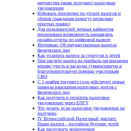
имущества также получают налоговые
уведомления
Избежать просрочки по уплате налогов и
сборов гражданам помогут несколько
простых правил
Для пользователей личных кабинетов
реализована возможность направлять
онлайн-отчеты по цифровой валюте
Интервью: Об имущественных налогах
физических лиц
Как уплатить налоги за супругов и детей
При расчете налога на прибыль организации
вправе учесть в расходах гуманитарную и
благотворительную помощь участникам
СВО
С 1 ноября текущего года действуют новые
правила взыскания налоговых долгов с
физических лиц
Как получить и оплатить налоговое
уведомление через ЕПГУ
Что делать, если налоговое уведомление не
получено
IV Всероссийский Налоговый диктант:
Наши налоги - достойное будущее детей
Как распознать мошенников