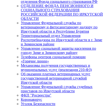
отделения Фонда социального страхования РФ
ОТДЕЛЕНИЕ ФОНДА ПЕНСИОННОГО И
СОЦИАЛЬНОГО СТРАХОВАНИЯ
РОССИЙСКОЙ ФЕДЕРАЦИИ ПО ИРКУТСКОЙ
ОБЛАСТИ
Управление Федеральной службы по
ветеринарному и фитосанитарному надзору по
Иркутской области и Республике Бурятия
Территориальный отдел Управления
Роспотребнадзора по Иркутской области в г. Зиме
и Зиминском районе
Управление социальной защиты населения по
городу Зиме и Зиминскому району
Телефоны центров социальной помощи
«Горячие линии»
Механизмы получения государственных и
муниципальных услуг (реализация 210-ФЗ)
Об оказании платных ветеринарных услуг
государственной ветеринарной службой
Иркутской области
Управление Федеральной службы судебных
приставов по Иркутской области
ФКП "Росреестра"
Коронавирус
Уголок Безопасности