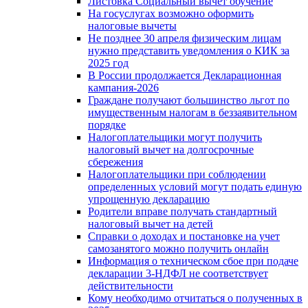
Листовка Социальный вычет обучение
На госуслугах возможно оформить
налоговые вычеты
Не позднее 30 апреля физическим лицам
нужно представить уведомления о КИК за
2025 год
В России продолжается Декларационная
кампания-2026
Граждане получают большинство льгот по
имущественным налогам в беззаявительном
порядке
Налогоплательщики могут получить
налоговый вычет на долгосрочные
сбережения
Налогоплательщики при соблюдении
определенных условий могут подать единую
упрощенную декларацию
Родители вправе получать стандартный
налоговый вычет на детей
Справки о доходах и постановке на учет
самозанятого можно получить онлайн
Информация о техническом сбое при подаче
декларации 3-НДФЛ не соответствует
действительности
Кому необходимо отчитаться о полученных в