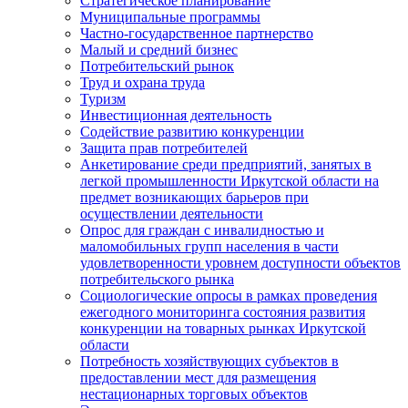
Стратегическое планирование
Муниципальные программы
Частно-государственное партнерство
Малый и средний бизнес
Потребительский рынок
Труд и охрана труда
Туризм
Инвестиционная деятельность
Содействие развитию конкуренции
Защита прав потребителей
Анкетирование среди предприятий, занятых в
легкой промышленности Иркутской области на
предмет возникающих барьеров при
осуществлении деятельности
Опрос для граждан с инвалидностью и
маломобильных групп населения в части
удовлетворенности уровнем доступности объектов
потребительского рынка
Социологические опросы в рамках проведения
ежегодного мониторинга состояния развития
конкуренции на товарных рынках Иркутской
области
Потребность хозяйствующих субъектов в
предоставлении мест для размещения
нестационарных торговых объектов