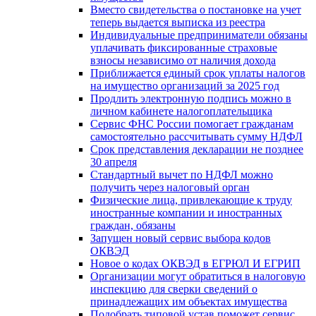
Вместо свидетельства о постановке на учет
теперь выдается выписка из реестра
Индивидуальные предприниматели обязаны
уплачивать фиксированные страховые
взносы независимо от наличия дохода
Приближается единый срок уплаты налогов
на имущество организаций за 2025 год
Продлить электронную подпись можно в
личном кабинете налогоплательщика
Сервис ФНС России помогает гражданам
самостоятельно рассчитывать сумму НДФЛ
Срок представления декларации не позднее
30 апреля
Стандартный вычет по НДФЛ можно
получить через налоговый орган
Физические лица, привлекающие к труду
иностранные компании и иностранных
граждан, обязаны
Запущен новый сервис выбора кодов
ОКВЭД
Новое о кодах ОКВЭД в ЕГРЮЛ И ЕГРИП
Организации могут обратиться в налоговую
инспекцию для сверки сведений о
принадлежащих им объектах имущества
Подобрать типовой устав поможет сервис