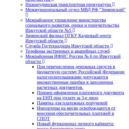
Нижнеудинская транспортная прокуратура
Межмуниципальный отдел МВД РФ "Зиминский"
Межрайонное управление министерства
социального развития, опеки и попечительства
Иркутской области №5
Зиминский филиал ОГКУ Кадровый центр
Иркутской области
Служба Гостехнадзора Иркутской области
Телефоны экстренных и аварийных служб
Межрайонная ИФНС России № 6 по Иркутской
области
При перечислении денежных средств в
бюджетную систему Российской Федерации
налогоплательщиками допускаются
множественные ошибки в заполнении
расчетных документов.
Пример оформления платежного документа
на ЕНП при уплате за 3-е лицо
Памятка для платежных поручений
Импортеры на месяц освобождаются от
внесения обеспечительных платежей в
СПОТ
Новый функционал личного кабинета:
риски блокировки счета