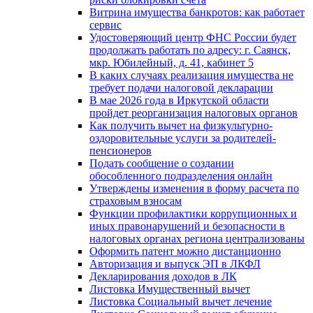
Витрина имущества банкротов: как работает
сервис
Удостоверяющий центр ФНС России будет
продолжать работать по адресу: г. Саянск,
мкр. Юбилейный, д. 41, кабинет 5
В каких случаях реализация имущества не
требует подачи налоговой декларации
В мае 2026 года в Иркутской области
пройдет реорганизация налоговых органов
Как получить вычет на физкультурно-
оздоровительные услуги за родителей-
пенсионеров
Подать сообщение о создании
обособленного подразделения онлайн
Утверждены изменения в форму расчета по
страховым взносам
Функции профилактики коррупционных и
иных правонарушений и безопасности в
налоговых органах региона централизованы
Оформить патент можно дистанционно
Авторизация и выпуск ЭП в ЛКФЛ
Декларирования доходов в ЛК
Листовка Имущественный вычет
Листовка Социальный вычет лечение