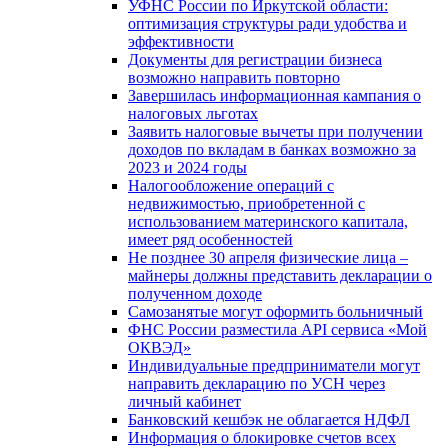
УФНС России по Иркутской области:
оптимизация структуры ради удобства и
эффективности
Документы для регистрации бизнеса
возможно направить повторно
Завершилась информационная кампания о
налоговых льготах
Заявить налоговые вычеты при получении
доходов по вкладам в банках возможно за
2023 и 2024 годы
Налогообложение операций с
недвижимостью, приобретенной с
использованием материнского капитала,
имеет ряд особенностей
Не позднее 30 апреля физические лица –
майнеры должны представить декларации о
полученном доходе
Самозанятые могут оформить больничный
ФНС России разместила API сервиса «Мой
ОКВЭД»
Индивидуальные предприниматели могут
направить декларацию по УСН через
личный кабинет
Банковский кешбэк не облагается НДФЛ
Информация о блокировке счетов всех