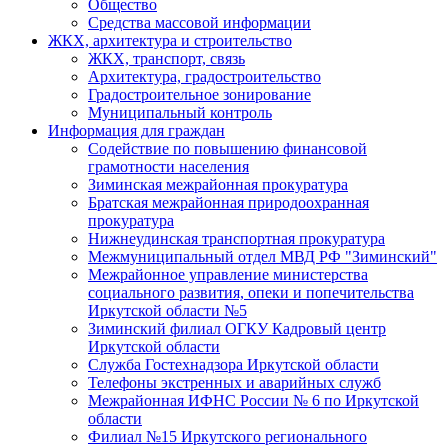
Общество
Средства массовой информации
ЖКХ, архитектура и строительство
ЖКХ, транспорт, связь
Архитектура, градостроительство
Градостроительное зонирование
Муниципальный контроль
Информация для граждан
Содействие по повышению финансовой
грамотности населения
Зиминская межрайонная прокуратура
Братская межрайонная природоохранная
прокуратура
Нижнеудинская транспортная прокуратура
Межмуниципальный отдел МВД РФ "Зиминский"
Межрайонное управление министерства
социального развития, опеки и попечительства
Иркутской области №5
Зиминский филиал ОГКУ Кадровый центр
Иркутской области
Служба Гостехнадзора Иркутской области
Телефоны экстренных и аварийных служб
Межрайонная ИФНС России № 6 по Иркутской
области
Филиал №15 Иркутского регионального