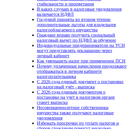
стабильности и процветания
В каких случаях в налоговые уведомления
включается НДФЛ
Госдумой приняты во втором чтении
дополнительные льготы для владельцев
налогооблагаемого имущества
Граждане вправе получить социальный
налоговый вычет по НДФЛ за обучение
Индивидуальные предприниматели на УСН
могут представлять декларацию через
личный кабинет
Как уменьшить налог при применении ПСН
Почему уплаченные начисления продолжают
отображаться в личном кабинете
налогоплательщика
С 2026 года единый документ о постановке
на налоговый учёт - выписка
С 2026 года единым документом о
постановке на учет в налоговом органе
станет выписка
Несовершеннолетние собственники
имущества также получают налоговые
уведомления
Избежать просрочки по уплате налогов и
сборов гражданам помогут несколько