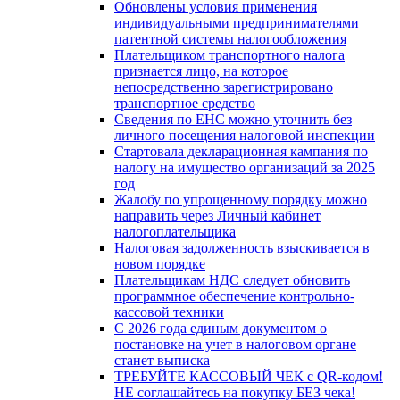
Обновлены условия применения
индивидуальными предпринимателями
патентной системы налогообложения
Плательщиком транспортного налога
признается лицо, на которое
непосредственно зарегистрировано
транспортное средство
Сведения по ЕНС можно уточнить без
личного посещения налоговой инспекции
Стартовала декларационная кампания по
налогу на имущество организаций за 2025
год
Жалобу по упрощенному порядку можно
направить через Личный кабинет
налогоплательщика
Налоговая задолженность взыскивается в
новом порядке
Плательщикам НДС следует обновить
программное обеспечение контрольно-
кассовой техники
С 2026 года единым документом о
постановке на учет в налоговом органе
станет выписка
ТРЕБУЙТЕ КАССОВЫЙ ЧЕК с QR-кодом!
НЕ соглашайтесь на покупку БЕЗ чека!