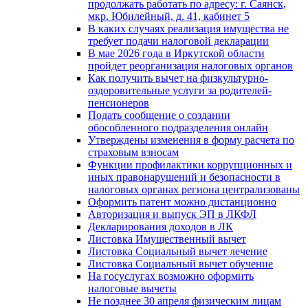
продолжать работать по адресу: г. Саянск,
мкр. Юбилейный, д. 41, кабинет 5
В каких случаях реализация имущества не
требует подачи налоговой декларации
В мае 2026 года в Иркутской области
пройдет реорганизация налоговых органов
Как получить вычет на физкультурно-
оздоровительные услуги за родителей-
пенсионеров
Подать сообщение о создании
обособленного подразделения онлайн
Утверждены изменения в форму расчета по
страховым взносам
Функции профилактики коррупционных и
иных правонарушений и безопасности в
налоговых органах региона централизованы
Оформить патент можно дистанционно
Авторизация и выпуск ЭП в ЛКФЛ
Декларирования доходов в ЛК
Листовка Имущественный вычет
Листовка Социальный вычет лечение
Листовка Социальный вычет обучение
На госуслугах возможно оформить
налоговые вычеты
Не позднее 30 апреля физическим лицам