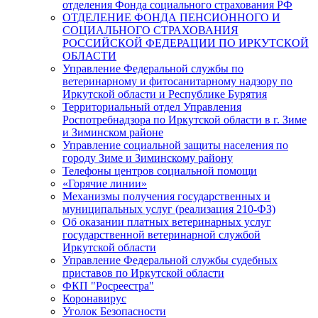
отделения Фонда социального страхования РФ
ОТДЕЛЕНИЕ ФОНДА ПЕНСИОННОГО И
СОЦИАЛЬНОГО СТРАХОВАНИЯ
РОССИЙСКОЙ ФЕДЕРАЦИИ ПО ИРКУТСКОЙ
ОБЛАСТИ
Управление Федеральной службы по
ветеринарному и фитосанитарному надзору по
Иркутской области и Республике Бурятия
Территориальный отдел Управления
Роспотребнадзора по Иркутской области в г. Зиме
и Зиминском районе
Управление социальной защиты населения по
городу Зиме и Зиминскому району
Телефоны центров социальной помощи
«Горячие линии»
Механизмы получения государственных и
муниципальных услуг (реализация 210-ФЗ)
Об оказании платных ветеринарных услуг
государственной ветеринарной службой
Иркутской области
Управление Федеральной службы судебных
приставов по Иркутской области
ФКП "Росреестра"
Коронавирус
Уголок Безопасности