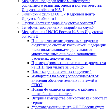
Межрайонное управление министерства
социального развития, опеки и попечительства
Иркутской области №5
Зиминский филиал ОГКУ Кадровый центр
Иркутской области
Служба Гостехнадзора Иркутской области
Телефоны экстренных и аварийных служб
Межрайонная ИФНС России № 6 по Иркутской
области
При перечислении денежных средств в
бюджетную систему Российской Федерации
налогоплательщиками допускаются
множественные ошибки в заполнении
расчетных документов.
Пример оформления платежного документа
на ЕНП при уплате за 3-е лицо
Памятка для платежных поручений
Импортеры на месяц освобождаются от
внесения обеспечительных платежей в
СПОТ
Новый функционал личного кабинета:
риски блокировки счета
Витрина имущества банкротов: как работает
сервис
Удостоверяющий центр ФНС России будет