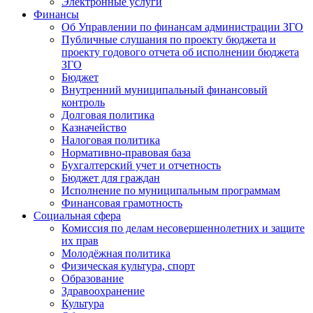
Электронные услуги
Финансы
Об Управлении по финансам администрации ЗГО
Публичные слушания по проекту бюджета и
проекту годового отчета об исполнении бюджета
ЗГО
Бюджет
Внутренний муниципальный финансовый
контроль
Долговая политика
Казначейство
Налоговая политика
Нормативно-правовая база
Бухгалтерский учет и отчетность
Бюджет для граждан
Исполнение по муниципальным программам
Финансовая грамотность
Социальная сфера
Комиссия по делам несовершеннолетних и защите
их прав
Молодёжная политика
Физическая культура, спорт
Образование
Здравоохранение
Культура