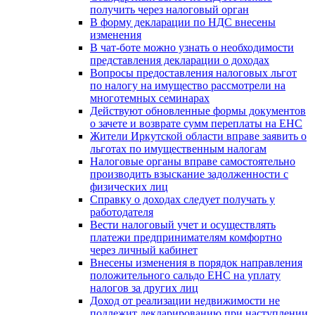
получить через налоговый орган
В форму декларации по НДС внесены
изменения
В чат-боте можно узнать о необходимости
представления декларации о доходах
Вопросы предоставления налоговых льгот
по налогу на имущество рассмотрели на
многотемных семинарах
Действуют обновленные формы документов
о зачете и возврате сумм переплаты на ЕНС
Жители Иркутской области вправе заявить о
льготах по имущественным налогам
Налоговые органы вправе самостоятельно
производить взыскание задолженности с
физических лиц
Справку о доходах следует получать у
работодателя
Вести налоговый учет и осуществлять
платежи предпринимателям комфортно
через личный кабинет
Внесены изменения в порядок направления
положительного сальдо ЕНС на уплату
налогов за других лиц
Доход от реализации недвижимости не
подлежит декларированию при наступлении