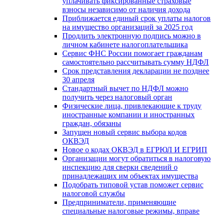
уплачивать фиксированные страховые
взносы независимо от наличия дохода
Приближается единый срок уплаты налогов
на имущество организаций за 2025 год
Продлить электронную подпись можно в
личном кабинете налогоплательщика
Сервис ФНС России помогает гражданам
самостоятельно рассчитывать сумму НДФЛ
Срок представления декларации не позднее
30 апреля
Стандартный вычет по НДФЛ можно
получить через налоговый орган
Физические лица, привлекающие к труду
иностранные компании и иностранных
граждан, обязаны
Запущен новый сервис выбора кодов
ОКВЭД
Новое о кодах ОКВЭД в ЕГРЮЛ И ЕГРИП
Организации могут обратиться в налоговую
инспекцию для сверки сведений о
принадлежащих им объектах имущества
Подобрать типовой устав поможет сервис
налоговой службы
Предприниматели, применяющие
специальные налоговые режимы, вправе