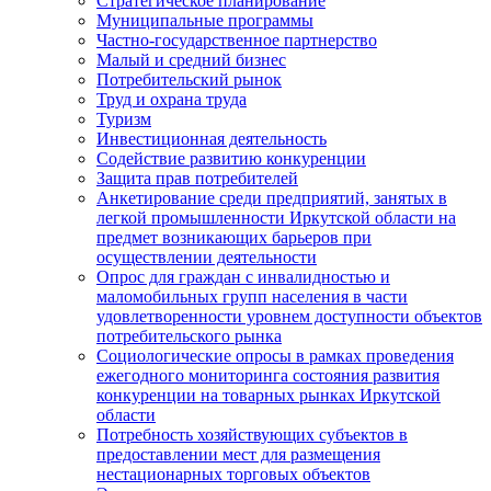
Стратегическое планирование
Муниципальные программы
Частно-государственное партнерство
Малый и средний бизнес
Потребительский рынок
Труд и охрана труда
Туризм
Инвестиционная деятельность
Содействие развитию конкуренции
Защита прав потребителей
Анкетирование среди предприятий, занятых в
легкой промышленности Иркутской области на
предмет возникающих барьеров при
осуществлении деятельности
Опрос для граждан с инвалидностью и
маломобильных групп населения в части
удовлетворенности уровнем доступности объектов
потребительского рынка
Социологические опросы в рамках проведения
ежегодного мониторинга состояния развития
конкуренции на товарных рынках Иркутской
области
Потребность хозяйствующих субъектов в
предоставлении мест для размещения
нестационарных торговых объектов