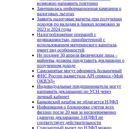
возможно направить повторно
Завершилась информационная кампания о
налоговых льготах
Заявить налоговые вычеты при получении
доходов по вкладам в банках возможно за
2023 и 2024 годы
Налогообложение операций с
недвижимостью, приобретенной с
использованием материнского капитала,
имеет ряд особенностей
Не позднее 30 апреля физические лица –
майнеры должны представить декларации о
полученном доходе
Самозанятые могут оформить больничный
ФНС России разместила API сервиса «Мой
ОКВЭД»
Индивидуальные предприниматели могут
направить декларацию по УСН через
личный кабинет
Банковский кешбэк не облагается НДФЛ
Информация о блокировке счетов всех
физлиц после 20 мая за несвоевременно
сданную декларацию 3-НДФЛ не
соответствует действительности
Стандартный вычет по НДФЛ можно