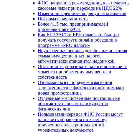
ФНС направила рекомендации, как печатать
кассовые чеки при переходе на НДС 22%
Изменились реквизиты для уплаты налогов
Неформальная занятость
Более 41,5 тыс. предпринимателей
применяют автоУСН
Как ЕГР ЗАГС и ЕРН помогают быстро
получать госуслуги онлайн обсудили в
программе «PRO налоги»
Неуплаченная первого декабря начисленная
сумма имущественных налогов
автоматически становится недоимкой
Обязанность уплачивать налоги возникает с
момента приобретения имущества в
собственность
Ознакомиться с порядком взыскания
задолженности с физических лиц поможет
новая промостраница
Отдельные хозяйственные постройки не
облагаются налогом на имущество
физических лиц
Пользователи сервиса ФНС России могут
направить обращения по качеству
полученных электронных копий
учредительных документов