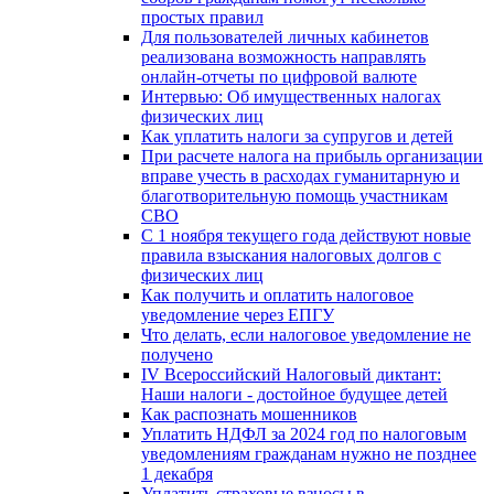
простых правил
Для пользователей личных кабинетов
реализована возможность направлять
онлайн-отчеты по цифровой валюте
Интервью: Об имущественных налогах
физических лиц
Как уплатить налоги за супругов и детей
При расчете налога на прибыль организации
вправе учесть в расходах гуманитарную и
благотворительную помощь участникам
СВО
С 1 ноября текущего года действуют новые
правила взыскания налоговых долгов с
физических лиц
Как получить и оплатить налоговое
уведомление через ЕПГУ
Что делать, если налоговое уведомление не
получено
IV Всероссийский Налоговый диктант:
Наши налоги - достойное будущее детей
Как распознать мошенников
Уплатить НДФЛ за 2024 год по налоговым
уведомлениям гражданам нужно не позднее
1 декабря
Уплатить страховые взносы в