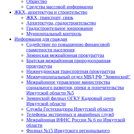
Общество
Средства массовой информации
ЖКХ, архитектура и строительство
ЖКХ, транспорт, связь
Архитектура, градостроительство
Градостроительное зонирование
Муниципальный контроль
Информация для граждан
Содействие по повышению финансовой
грамотности населения
Зиминская межрайонная прокуратура
Братская межрайонная природоохранная
прокуратура
Нижнеудинская транспортная прокуратура
Межмуниципальный отдел МВД РФ "Зиминский"
Межрайонное управление министерства
социального развития, опеки и попечительства
Иркутской области №5
Зиминский филиал ОГКУ Кадровый центр
Иркутской области
Служба Гостехнадзора Иркутской области
Телефоны экстренных и аварийных служб
Межрайонная ИФНС России № 6 по Иркутской
области
Филиал №15 Иркутского регионального