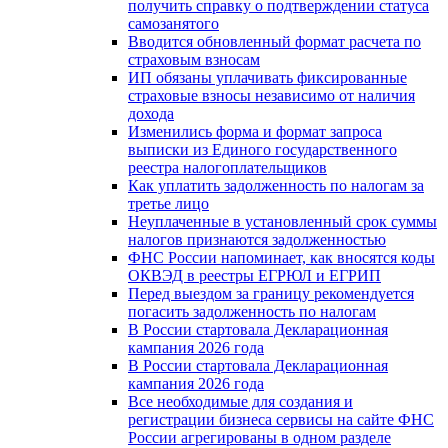
получить справку о подтверждении статуса
самозанятого
Вводится обновленный формат расчета по
страховым взносам
ИП обязаны уплачивать фиксированные
страховые взносы независимо от наличия
дохода
Изменились форма и формат запроса
выписки из Единого государственного
реестра налогоплательщиков
Как уплатить задолженность по налогам за
третье лицо
Неуплаченные в установленный срок суммы
налогов признаются задолженностью
ФНС России напоминает, как вносятся коды
ОКВЭД в реестры ЕГРЮЛ и ЕГРИП
Перед выездом за границу рекомендуется
погасить задолженность по налогам
В России стартовала Декларационная
кампания 2026 года
В России стартовала Декларационная
кампания 2026 года
Все необходимые для создания и
регистрации бизнеса сервисы на сайте ФНС
России агрегированы в одном разделе