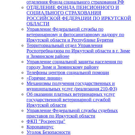
отделения Фонда социального страхования РФ
ОТДЕЛЕНИЕ ФОНДА ПЕНСИОННОГО И
СОЦИАЛЬНОГО СТРАХОВАНИЯ
РОССИЙСКОЙ ФЕДЕРАЦИИ ПО ИРКУТСКОЙ
ОБЛАСТИ
Управление Федеральной службы по
ветеринарному и фитосанитарному надзору по
Иркутской области и Республике Бурятия
Территориальный отдел Управления
Роспотребнадзора по Иркутской области в г. Зиме
и Зиминском районе
Управление социальной защиты населения по
городу Зиме и Зиминскому району
Телефоны центров социальной помощи
«Горячие линии»
Механизмы получения государственных и
муниципальных услуг (реализация 210-ФЗ)
Об оказании платных ветеринарных услуг
государственной ветеринарной службой
Иркутской области
Управление Федеральной службы судебных
приставов по Иркутской области
ФКП "Росреестра"
Коронавирус
Уголок Безопасности