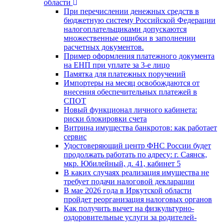
области
При перечислении денежных средств в
бюджетную систему Российской Федерации
налогоплательщиками допускаются
множественные ошибки в заполнении
расчетных документов.
Пример оформления платежного документа
на ЕНП при уплате за 3-е лицо
Памятка для платежных поручений
Импортеры на месяц освобождаются от
внесения обеспечительных платежей в
СПОТ
Новый функционал личного кабинета:
риски блокировки счета
Витрина имущества банкротов: как работает
сервис
Удостоверяющий центр ФНС России будет
продолжать работать по адресу: г. Саянск,
мкр. Юбилейный, д. 41, кабинет 5
В каких случаях реализация имущества не
требует подачи налоговой декларации
В мае 2026 года в Иркутской области
пройдет реорганизация налоговых органов
Как получить вычет на физкультурно-
оздоровительные услуги за родителей-