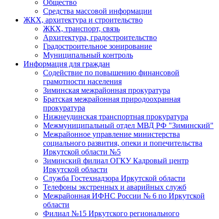
Общество
Средства массовой информации
ЖКХ, архитектура и строительство
ЖКХ, транспорт, связь
Архитектура, градостроительство
Градостроительное зонирование
Муниципальный контроль
Информация для граждан
Содействие по повышению финансовой
грамотности населения
Зиминская межрайонная прокуратура
Братская межрайонная природоохранная
прокуратура
Нижнеудинская транспортная прокуратура
Межмуниципальный отдел МВД РФ "Зиминский"
Межрайонное управление министерства
социального развития, опеки и попечительства
Иркутской области №5
Зиминский филиал ОГКУ Кадровый центр
Иркутской области
Служба Гостехнадзора Иркутской области
Телефоны экстренных и аварийных служб
Межрайонная ИФНС России № 6 по Иркутской
области
Филиал №15 Иркутского регионального