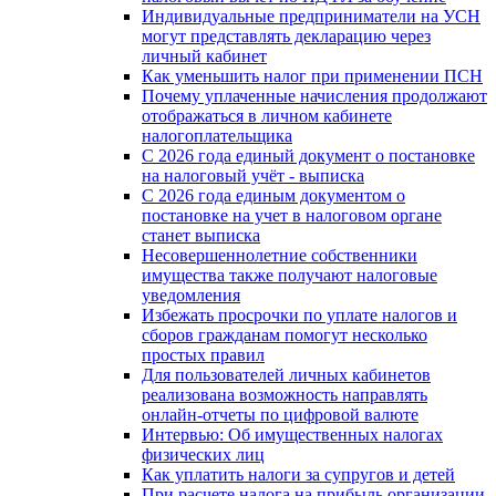
Индивидуальные предприниматели на УСН
могут представлять декларацию через
личный кабинет
Как уменьшить налог при применении ПСН
Почему уплаченные начисления продолжают
отображаться в личном кабинете
налогоплательщика
С 2026 года единый документ о постановке
на налоговый учёт - выписка
С 2026 года единым документом о
постановке на учет в налоговом органе
станет выписка
Несовершеннолетние собственники
имущества также получают налоговые
уведомления
Избежать просрочки по уплате налогов и
сборов гражданам помогут несколько
простых правил
Для пользователей личных кабинетов
реализована возможность направлять
онлайн-отчеты по цифровой валюте
Интервью: Об имущественных налогах
физических лиц
Как уплатить налоги за супругов и детей
При расчете налога на прибыль организации