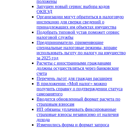
положены
Запущен новый сервис выбора кодов
ОКВЭД
Организации могут обратиться в налоговую
инспекцию для сверки сведений о
принадлежащих им объектах имущества
Подобрать типовой устав поможет сервис
налоговой службы
Предприниматели, применяющие
специальные налоговые режимы, вправе
использовать льготу по налогу на имущество
за 2025 год
Расчеты с иностранными гражданами
должны осуществляться через банковские
счета
Перечень льгот для граждан расширен
В приложении «Мой налог» можно
получить справку о подтверждении статуса
самозанятого
Вводится обновленный формат расчета по
страховым взносам
ИП обязаны уплачивать фиксированные
страховые взносы независимо от наличия
дохода
Изменились форма и формат запроса