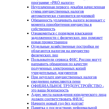
программе «PRO налоги»
Неуплаченная первого декабря начисленная
сумма имущественных налогов
автоматически становится недоимкой
Обязанность уплачивать налоги возникает с
момента приобретения имущества в
собственность
Ознакомиться с порядком взыскания
задолженности с физических лиц поможет
новая промостраница
Отдельные хозяйственные постройки не
облагаются налогом на имущество
физических лиц
Пользователи сервиса ФНС России могут
направить обращения по качеству
полученных электронных копий
учредительных документов
При неуплате имущественных налогов
ежедневно начисляются пени
ОФИЦИАЛЬНОЕ ТРУДОУСТРОЙСТВО -
это ваша безопасность
Адрес места нахождения юридического лица
должен соответствовать ФИАС
Начните новый год без долгов!
Памятка о последствиях неформальной