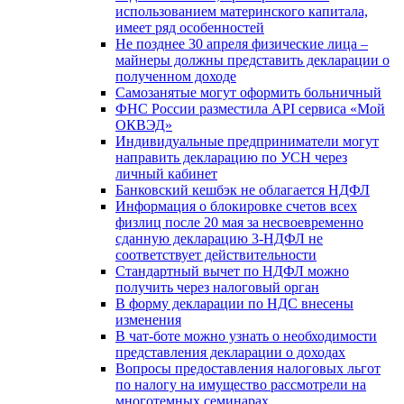
использованием материнского капитала,
имеет ряд особенностей
Не позднее 30 апреля физические лица –
майнеры должны представить декларации о
полученном доходе
Самозанятые могут оформить больничный
ФНС России разместила API сервиса «Мой
ОКВЭД»
Индивидуальные предприниматели могут
направить декларацию по УСН через
личный кабинет
Банковский кешбэк не облагается НДФЛ
Информация о блокировке счетов всех
физлиц после 20 мая за несвоевременно
сданную декларацию 3-НДФЛ не
соответствует действительности
Стандартный вычет по НДФЛ можно
получить через налоговый орган
В форму декларации по НДС внесены
изменения
В чат-боте можно узнать о необходимости
представления декларации о доходах
Вопросы предоставления налоговых льгот
по налогу на имущество рассмотрели на
многотемных семинарах