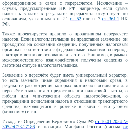
сформированное в связи с перерасчетом. Исключение –
случаи, предусмотренные НК РФ: например, если сумма
налога к уплате в результате перерасчета отсутствует по
основаниям, указанным в п. 2.1
ст. 52
или п. 3
ст. 361.1
НК
РФ.
Также проектируется правило о проактивном перерасчете
налогов. Если налогоплательщик не представил заявление, он
проводится на основании сведений, полученных налоговым
органом в соответствии с федеральными законами за период,
в котором возникло основание для этого. Например, в рамках
межведомственного взаимодействия получены сведения о
льготном статусе налогоплательщика.
Заявление о пересчёте будет иметь универсальный характер,
то есть заменять иные обращения в налоговый орган, в
результате рассмотрения которых возникают основания для
пересчёта: заявления о предоставлении налоговой льготы, о
гибели или уничтожении объекта налогообложения, о
прекращении исчисления налога в отношении транспортного
средства, находящегося в розыске в связи с его угоном
(хищением) и т.п.
Исходя из Определения Верховного Суда РФ
от 16.01.2024 №
305-ЭС23-27186
и позиции Минфина России (письма
от