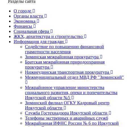
Разделы сайта
О городе
Органы власти
Экономика
Финансы
Социальная сфера
ЖКХ, архитектура и строительство
Информация для граждан
Содействие по повышению финансовой
грамотности населения
Зиминская межрайонная прокуратура
Братская межрайонная природоохранная
прокуратура
Нижнеудинская транспортная прокуратура
Межмуниципальный отдел МВД РФ "Зиминский"
Межрайонное управление министерства
социального развития, опеки и попечительства
Иркутской области №5
Зиминский филиал ОГКУ Кадровый центр
Иркутской области
Служба Гостехнадзора Иркутской области
Телефоны экстренных и аварийных служб
Межрайонная ИФНС России № 6 по Иркутской