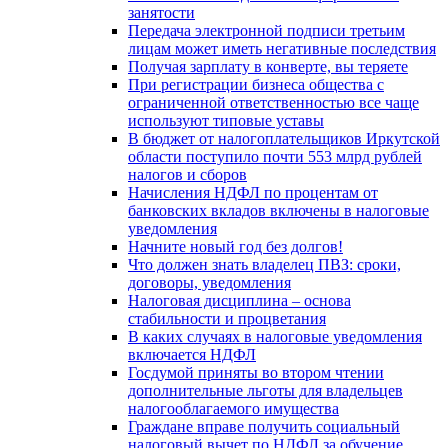
занятости
Передача электронной подписи третьим
лицам может иметь негативные последствия
Получая зарплату в конверте, вы теряете
При регистрации бизнеса общества с
ограниченной ответственностью все чаще
используют типовые уставы
В бюджет от налогоплательщиков Иркутской
области поступило почти 553 млрд рублей
налогов и сборов
Начисления НДФЛ по процентам от
банковских вкладов включены в налоговые
уведомления
Начните новый год без долгов!
Что должен знать владелец ПВЗ: сроки,
договоры, уведомления
Налоговая дисциплина – основа
стабильности и процветания
В каких случаях в налоговые уведомления
включается НДФЛ
Госдумой приняты во втором чтении
дополнительные льготы для владельцев
налогооблагаемого имущества
Граждане вправе получить социальный
налоговый вычет по НДФЛ за обучение