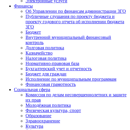
Электронные услуги
Финансы
Об Управлении по финансам администрации ЗГО
Публичные слушания по проекту бюджета и
проекту годового отчета об исполнении бюджета
ЗГО
Бюджет
Внутренний муниципальный финансовый
контроль
Долговая политика
Казначейство
Налоговая политика
Нормативно-правовая база
Бухгалтерский учет и отчетность
Бюджет для граждан
Исполнение по муниципальным программам
Финансовая грамотность
Социальная сфера
Комиссия по делам несовершеннолетних и защите
их прав
Молодёжная политика
Физическая культура, спорт
Образование
Здравоохранение
Культура