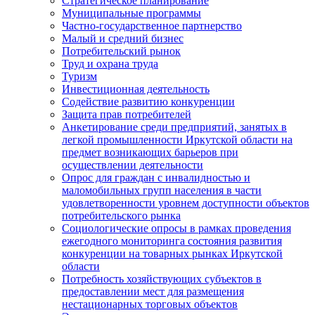
Стратегическое планирование
Муниципальные программы
Частно-государственное партнерство
Малый и средний бизнес
Потребительский рынок
Труд и охрана труда
Туризм
Инвестиционная деятельность
Содействие развитию конкуренции
Защита прав потребителей
Анкетирование среди предприятий, занятых в
легкой промышленности Иркутской области на
предмет возникающих барьеров при
осуществлении деятельности
Опрос для граждан с инвалидностью и
маломобильных групп населения в части
удовлетворенности уровнем доступности объектов
потребительского рынка
Социологические опросы в рамках проведения
ежегодного мониторинга состояния развития
конкуренции на товарных рынках Иркутской
области
Потребность хозяйствующих субъектов в
предоставлении мест для размещения
нестационарных торговых объектов