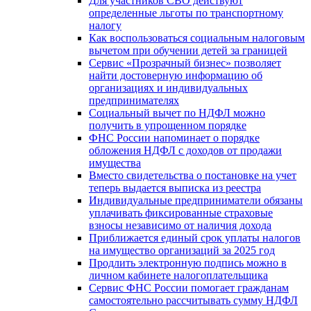
Для участников СВО действуют
определенные льготы по транспортному
налогу
Как воспользоваться социальным налоговым
вычетом при обучении детей за границей
Сервис «Прозрачный бизнес» позволяет
найти достоверную информацию об
организациях и индивидуальных
предпринимателях
Социальный вычет по НДФЛ можно
получить в упрощенном порядке
ФНС России напоминает о порядке
обложения НДФЛ с доходов от продажи
имущества
Вместо свидетельства о постановке на учет
теперь выдается выписка из реестра
Индивидуальные предприниматели обязаны
уплачивать фиксированные страховые
взносы независимо от наличия дохода
Приближается единый срок уплаты налогов
на имущество организаций за 2025 год
Продлить электронную подпись можно в
личном кабинете налогоплательщика
Сервис ФНС России помогает гражданам
самостоятельно рассчитывать сумму НДФЛ