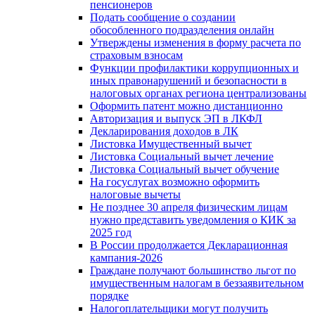
пенсионеров
Подать сообщение о создании
обособленного подразделения онлайн
Утверждены изменения в форму расчета по
страховым взносам
Функции профилактики коррупционных и
иных правонарушений и безопасности в
налоговых органах региона централизованы
Оформить патент можно дистанционно
Авторизация и выпуск ЭП в ЛКФЛ
Декларирования доходов в ЛК
Листовка Имущественный вычет
Листовка Социальный вычет лечение
Листовка Социальный вычет обучение
На госуслугах возможно оформить
налоговые вычеты
Не позднее 30 апреля физическим лицам
нужно представить уведомления о КИК за
2025 год
В России продолжается Декларационная
кампания-2026
Граждане получают большинство льгот по
имущественным налогам в беззаявительном
порядке
Налогоплательщики могут получить