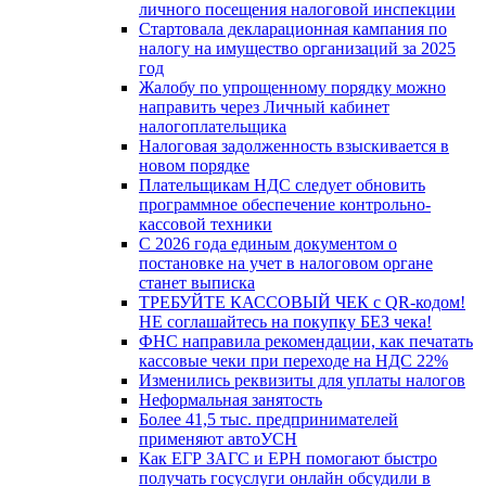
личного посещения налоговой инспекции
Стартовала декларационная кампания по
налогу на имущество организаций за 2025
год
Жалобу по упрощенному порядку можно
направить через Личный кабинет
налогоплательщика
Налоговая задолженность взыскивается в
новом порядке
Плательщикам НДС следует обновить
программное обеспечение контрольно-
кассовой техники
С 2026 года единым документом о
постановке на учет в налоговом органе
станет выписка
ТРЕБУЙТЕ КАССОВЫЙ ЧЕК с QR-кодом!
НЕ соглашайтесь на покупку БЕЗ чека!
ФНС направила рекомендации, как печатать
кассовые чеки при переходе на НДС 22%
Изменились реквизиты для уплаты налогов
Неформальная занятость
Более 41,5 тыс. предпринимателей
применяют автоУСН
Как ЕГР ЗАГС и ЕРН помогают быстро
получать госуслуги онлайн обсудили в