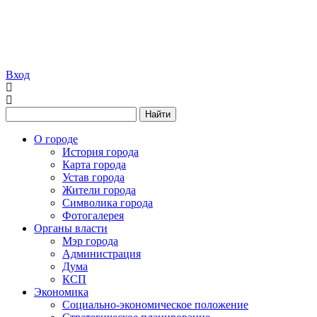
Вход
Найти
О городе
История города
Карта города
Устав города
Жители города
Символика города
Фотогалерея
Органы власти
Мэр города
Администрация
Дума
КСП
Экономика
Социально-экономическое положение