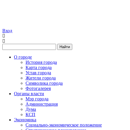
Вход
Найти
О городе
История города
Карта города
Устав города
Жители города
Символика города
Фотогалерея
Органы власти
Мэр города
Администрация
Дума
КСП
Экономика
Социально-экономическое положение