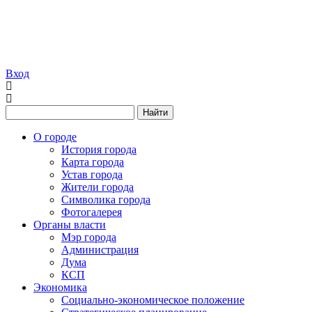
Вход
Найти
О городе
История города
Карта города
Устав города
Жители города
Символика города
Фотогалерея
Органы власти
Мэр города
Администрация
Дума
КСП
Экономика
Социально-экономическое положение