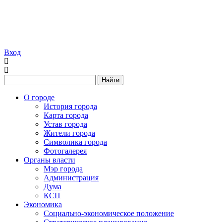
Вход
Найти
О городе
История города
Карта города
Устав города
Жители города
Символика города
Фотогалерея
Органы власти
Мэр города
Администрация
Дума
КСП
Экономика
Социально-экономическое положение