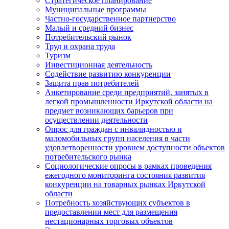
Стратегическое планирование
Муниципальные программы
Частно-государственное партнерство
Малый и средний бизнес
Потребительский рынок
Труд и охрана труда
Туризм
Инвестиционная деятельность
Содействие развитию конкуренции
Защита прав потребителей
Анкетирование среди предприятий, занятых в
легкой промышленности Иркутской области на
предмет возникающих барьеров при
осуществлении деятельности
Опрос для граждан с инвалидностью и
маломобильных групп населения в части
удовлетворенности уровнем доступности объектов
потребительского рынка
Социологические опросы в рамках проведения
ежегодного мониторинга состояния развития
конкуренции на товарных рынках Иркутской
области
Потребность хозяйствующих субъектов в
предоставлении мест для размещения
нестационарных торговых объектов