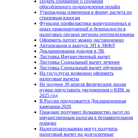
Подать сообщение о создании
обособленного подразделения онлайн
Утверждены изменения в форму расчета по
страховым взносам
Функции профилактики коррупционных и
иных правонарушений и безопасности в
налоговых органах региона централизованы
Оформить патент можно дистанционно
Авторизация и выпуск ЭП в ЛКФЛ
Декларирования доходов в ЛК
Листовка Имущественный вычет
Листовка Социальный вычет лечение
Листовка Социальный вычет обучение
На госуслугах возможно оформить
налоговые вычеты
Не позднее 30 апреля физическим лицам
нужно представить уведомления о КИК за
2025 год
В России продолжается Декларационная
кампания-2026
Граждане получают большинство льгот по
имущественным налогам в беззаявительном
порядке
Налогоплательщики могут получить
налоговый вычет на долгосрочные