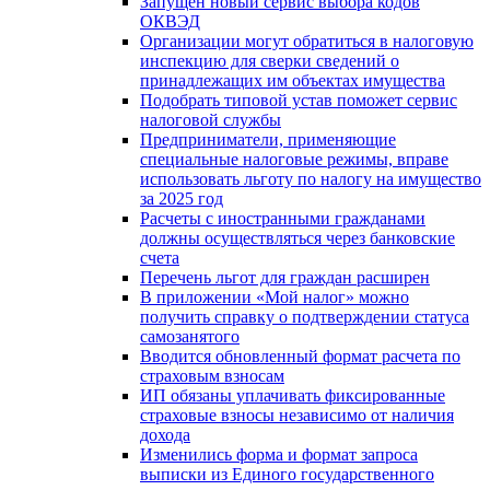
Запущен новый сервис выбора кодов
ОКВЭД
Организации могут обратиться в налоговую
инспекцию для сверки сведений о
принадлежащих им объектах имущества
Подобрать типовой устав поможет сервис
налоговой службы
Предприниматели, применяющие
специальные налоговые режимы, вправе
использовать льготу по налогу на имущество
за 2025 год
Расчеты с иностранными гражданами
должны осуществляться через банковские
счета
Перечень льгот для граждан расширен
В приложении «Мой налог» можно
получить справку о подтверждении статуса
самозанятого
Вводится обновленный формат расчета по
страховым взносам
ИП обязаны уплачивать фиксированные
страховые взносы независимо от наличия
дохода
Изменились форма и формат запроса
выписки из Единого государственного