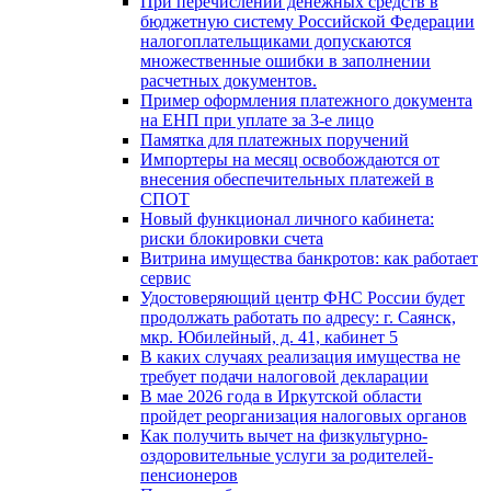
При перечислении денежных средств в
бюджетную систему Российской Федерации
налогоплательщиками допускаются
множественные ошибки в заполнении
расчетных документов.
Пример оформления платежного документа
на ЕНП при уплате за 3-е лицо
Памятка для платежных поручений
Импортеры на месяц освобождаются от
внесения обеспечительных платежей в
СПОТ
Новый функционал личного кабинета:
риски блокировки счета
Витрина имущества банкротов: как работает
сервис
Удостоверяющий центр ФНС России будет
продолжать работать по адресу: г. Саянск,
мкр. Юбилейный, д. 41, кабинет 5
В каких случаях реализация имущества не
требует подачи налоговой декларации
В мае 2026 года в Иркутской области
пройдет реорганизация налоговых органов
Как получить вычет на физкультурно-
оздоровительные услуги за родителей-
пенсионеров