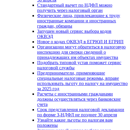
Стандартный вычет по НДФЛ можно
получить через налоговый орган
Физические лица, привлекающие к труду
иностранные компании и иностранных
граждан, обязаны
Запущен новый сервис выбора кодов
ОКВЭД
Новое о кодах ОКВЭД в ЕГРЮЛ И ЕГРИП
Организации могут обратиться в налоговую
инспекцию для сверки сведений о
принадлежащих им объектах имущества
Подобрать типовой устав поможет сервис
налоговой службы
Предприниматели, применяющие
специальные налоговые режимы, вправе
использовать льготу по налогу на имущество
за 2025 год
Расчеты с иностранными гражданами
должны осуществляться через банковские
счета
Срок представления налоговой декларации
по форме З-НДФЛ не позднее 30 апреля
Узнайте какие льготы по налогам вам
положены