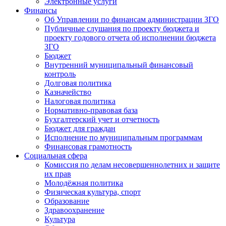
Электронные услуги
Финансы
Об Управлении по финансам администрации ЗГО
Публичные слушания по проекту бюджета и
проекту годового отчета об исполнении бюджета
ЗГО
Бюджет
Внутренний муниципальный финансовый
контроль
Долговая политика
Казначейство
Налоговая политика
Нормативно-правовая база
Бухгалтерский учет и отчетность
Бюджет для граждан
Исполнение по муниципальным программам
Финансовая грамотность
Социальная сфера
Комиссия по делам несовершеннолетних и защите
их прав
Молодёжная политика
Физическая культура, спорт
Образование
Здравоохранение
Культура