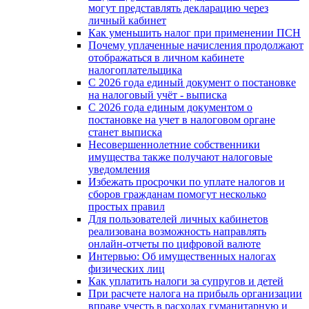
могут представлять декларацию через
личный кабинет
Как уменьшить налог при применении ПСН
Почему уплаченные начисления продолжают
отображаться в личном кабинете
налогоплательщика
С 2026 года единый документ о постановке
на налоговый учёт - выписка
С 2026 года единым документом о
постановке на учет в налоговом органе
станет выписка
Несовершеннолетние собственники
имущества также получают налоговые
уведомления
Избежать просрочки по уплате налогов и
сборов гражданам помогут несколько
простых правил
Для пользователей личных кабинетов
реализована возможность направлять
онлайн-отчеты по цифровой валюте
Интервью: Об имущественных налогах
физических лиц
Как уплатить налоги за супругов и детей
При расчете налога на прибыль организации
вправе учесть в расходах гуманитарную и