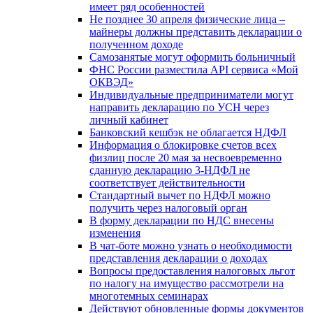
имеет ряд особенностей
Не позднее 30 апреля физические лица –
майнеры должны представить декларации о
полученном доходе
Самозанятые могут оформить больничный
ФНС России разместила API сервиса «Мой
ОКВЭД»
Индивидуальные предприниматели могут
направить декларацию по УСН через
личный кабинет
Банковский кешбэк не облагается НДФЛ
Информация о блокировке счетов всех
физлиц после 20 мая за несвоевременно
сданную декларацию 3-НДФЛ не
соответствует действительности
Стандартный вычет по НДФЛ можно
получить через налоговый орган
В форму декларации по НДС внесены
изменения
В чат-боте можно узнать о необходимости
представления декларации о доходах
Вопросы предоставления налоговых льгот
по налогу на имущество рассмотрели на
многотемных семинарах
Действуют обновленные формы документов