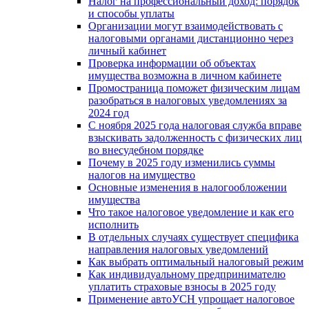
Налог на профессиональный доход: порядок
и способы уплаты
Организации могут взаимодействовать c
налоговыми органами дистанционно через
личный кабинет
Проверка информации об объектах
имущества возможна в личном кабинете
Промостраница поможет физическим лицам
разобраться в налоговых уведомлениях за
2024 год
С ноября 2025 года налоговая служба вправе
взыскивать задолженность с физических лиц
во внесудебном порядке
Почему в 2025 году изменились суммы
налогов на имущество
Основные изменения в налогообложении
имущества
Что такое налоговое уведомление и как его
исполнить
В отдельных случаях существует специфика
направления налоговых уведомлений
Как выбрать оптимальный налоговый режим
Как индивидуальному предпринимателю
уплатить страховые взносы в 2025 году
Применение автоУСН упрощает налоговое