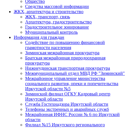
Общество
Средства массовой информации
ЖКХ, архитектура и строительство
ЖКХ, транспорт, связь
Архитектура, градостроительство
Градостроительное зонирование
Муниципальный контроль
Информация для граждан
Содействие по повышению финансовой
грамотности населения
Зиминская межрайонная прокуратура
Братская межрайонная природоохранная
прокуратура
Нижнеудинская транспортная прокуратура
Межмуниципальный отдел МВД РФ "Зиминский"
Межрайонное управление министерства
социального развития, опеки и попечительства
Иркутской области №5
Зиминский филиал ОГКУ Кадровый центр
Иркутской области
Служба Гостехнадзора Иркутской области
Телефоны экстренных и аварийных служб
Межрайонная ИФНС России № 6 по Иркутской
области
Филиал №15 Иркутского регионального