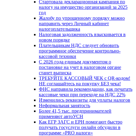
Стартовала декларационная кампания по
налогу на имущество организаций за 2025
год
Жалобу по упрощенному порядку можно
направить через Личный кабинет
налогоплательщика
Налоговая задолженность взыскивается в
новом порядке
Плательщикам НДС следует обновить
программное обеспечение контрольно-
кассовой техники
С 2026 года единым документом о
постановке на учет в налоговом органе
станет выписка
ТРЕБУЙТЕ КАССОВЫЙ ЧЕК с QR-кодом!
НЕ соглашайтесь на покупку БЕЗ чека!
ФНС направила рекомендации, как печатать
кассовые чеки при переходе на НДС 22%
Изменились реквизиты для уплаты налогов
Неформальная занятость
Более 41,5 тыс. предпринимателей
применяют автоУСН
Как ЕГР ЗАГС и ЕРН помогают быстро
получать госуслуги онлайн обсудили в
программе «PRO налоги»