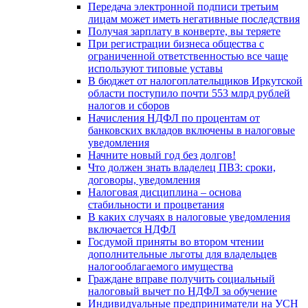
Передача электронной подписи третьим
лицам может иметь негативные последствия
Получая зарплату в конверте, вы теряете
При регистрации бизнеса общества с
ограниченной ответственностью все чаще
используют типовые уставы
В бюджет от налогоплательщиков Иркутской
области поступило почти 553 млрд рублей
налогов и сборов
Начисления НДФЛ по процентам от
банковских вкладов включены в налоговые
уведомления
Начните новый год без долгов!
Что должен знать владелец ПВЗ: сроки,
договоры, уведомления
Налоговая дисциплина – основа
стабильности и процветания
В каких случаях в налоговые уведомления
включается НДФЛ
Госдумой приняты во втором чтении
дополнительные льготы для владельцев
налогооблагаемого имущества
Граждане вправе получить социальный
налоговый вычет по НДФЛ за обучение
Индивидуальные предприниматели на УСН