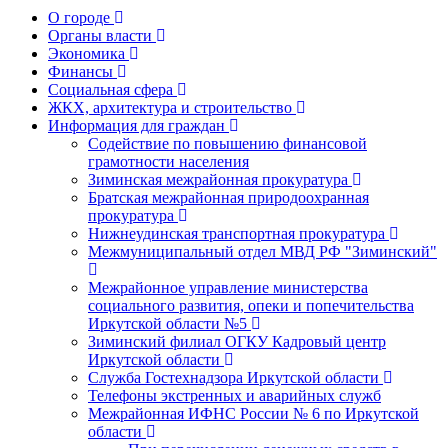
О городе
Органы власти
Экономика
Финансы
Социальная сфера
ЖКХ, архитектура и строительство
Информация для граждан
Содействие по повышению финансовой
грамотности населения
Зиминская межрайонная прокуратура
Братская межрайонная природоохранная
прокуратура
Нижнеудинская транспортная прокуратура
Межмуниципальный отдел МВД РФ "Зиминский"
Межрайонное управление министерства
социального развития, опеки и попечительства
Иркутской области №5
Зиминский филиал ОГКУ Кадровый центр
Иркутской области
Служба Гостехнадзора Иркутской области
Телефоны экстренных и аварийных служб
Межрайонная ИФНС России № 6 по Иркутской
области