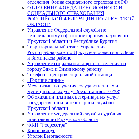
отделения Фонда социального страхования РФ
ОТДЕЛЕНИЕ ФОНДА ПЕНСИОННОГО И
СОЦИАЛЬНОГО СТРАХОВАНИЯ
РОССИЙСКОЙ ФЕДЕРАЦИИ ПО ИРКУТСКОЙ
ОБЛАСТИ
Управление Федеральной службы по
ветеринарному и фитосанитарному надзору по
Иркутской области и Республике Бурятия
Территориальный отдел Управления
Роспотребнадзора по Иркутской области в г. Зиме
и Зиминском районе
Управление социальной защиты населения по
городу Зиме и Зиминскому району
Телефоны центров социальной помощи
«Горячие линии»
Механизмы получения государственных и
муниципальных услуг (реализация 210-ФЗ)
Об оказании платных ветеринарных услуг
государственной ветеринарной службой
Иркутской области
Управление Федеральной службы судебных
приставов по Иркутской области
ФКП "Росреестра"
Коронавирус
Уголок Безопасности