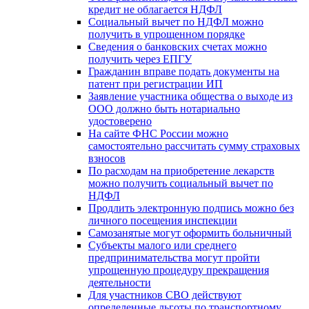
кредит не облагается НДФЛ
Социальный вычет по НДФЛ можно
получить в упрощенном порядке
Сведения о банковских счетах можно
получить через ЕПГУ
Гражданин вправе подать документы на
патент при регистрации ИП
Заявление участника общества о выходе из
ООО должно быть нотариально
удостоверено
На сайте ФНС России можно
самостоятельно рассчитать сумму страховых
взносов
По расходам на приобретение лекарств
можно получить социальный вычет по
НДФЛ
Продлить электронную подпись можно без
личного посещения инспекции
Самозанятые могут оформить больничный
Субъекты малого или среднего
предпринимательства могут пройти
упрощенную процедуру прекращения
деятельности
Для участников СВО действуют
определенные льготы по транспортному