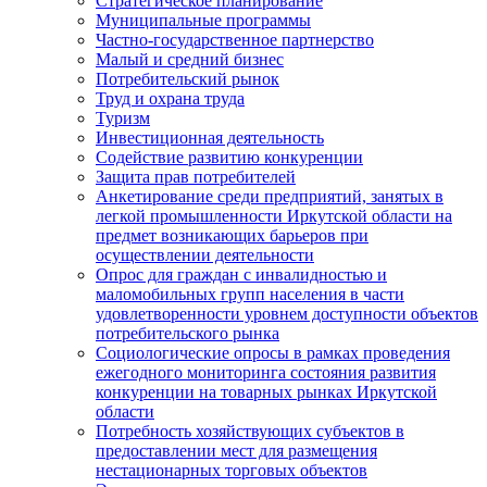
Стратегическое планирование
Муниципальные программы
Частно-государственное партнерство
Малый и средний бизнес
Потребительский рынок
Труд и охрана труда
Туризм
Инвестиционная деятельность
Содействие развитию конкуренции
Защита прав потребителей
Анкетирование среди предприятий, занятых в
легкой промышленности Иркутской области на
предмет возникающих барьеров при
осуществлении деятельности
Опрос для граждан с инвалидностью и
маломобильных групп населения в части
удовлетворенности уровнем доступности объектов
потребительского рынка
Социологические опросы в рамках проведения
ежегодного мониторинга состояния развития
конкуренции на товарных рынках Иркутской
области
Потребность хозяйствующих субъектов в
предоставлении мест для размещения
нестационарных торговых объектов