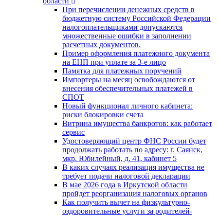
области
При перечислении денежных средств в
бюджетную систему Российской Федерации
налогоплательщиками допускаются
множественные ошибки в заполнении
расчетных документов.
Пример оформления платежного документа
на ЕНП при уплате за 3-е лицо
Памятка для платежных поручений
Импортеры на месяц освобождаются от
внесения обеспечительных платежей в
СПОТ
Новый функционал личного кабинета:
риски блокировки счета
Витрина имущества банкротов: как работает
сервис
Удостоверяющий центр ФНС России будет
продолжать работать по адресу: г. Саянск,
мкр. Юбилейный, д. 41, кабинет 5
В каких случаях реализация имущества не
требует подачи налоговой декларации
В мае 2026 года в Иркутской области
пройдет реорганизация налоговых органов
Как получить вычет на физкультурно-
оздоровительные услуги за родителей-