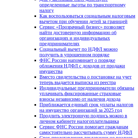
определенные льготы по транспортному
налогу
Как воспользоваться социальным налоговым
вычетом при обучении детей за границей
Сервис «Прозрачный бизнес» позволяет
найти достоверную информацию об
организациях и индивидуальных
предпринимателях
Социальный вычет по НДФЛ можно
получить в упрощенном порядке
ФНС России напоминает о порядке
обложения НДФЛ с доходов от продажи
имущества
Вместо свидетельства о постановке на учет
теперь выдается выписка из реестра
Индивидуальные предприниматели обязаны
уплачивать фиксированные страховые
взносы независимо от наличия дохода
Приближается единый срок уплаты налогов
на имущество организаций за 2025 год
Продлить электронную подпись можно в
личном кабинете налогоплательщика
Сервис ФНС России помогает гражданам
самостоятельно рассчитывать сумму НДФЛ
Срок представления декларации не позднее