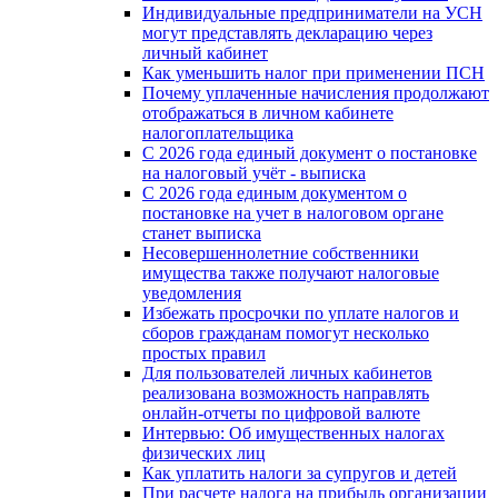
Индивидуальные предприниматели на УСН
могут представлять декларацию через
личный кабинет
Как уменьшить налог при применении ПСН
Почему уплаченные начисления продолжают
отображаться в личном кабинете
налогоплательщика
С 2026 года единый документ о постановке
на налоговый учёт - выписка
С 2026 года единым документом о
постановке на учет в налоговом органе
станет выписка
Несовершеннолетние собственники
имущества также получают налоговые
уведомления
Избежать просрочки по уплате налогов и
сборов гражданам помогут несколько
простых правил
Для пользователей личных кабинетов
реализована возможность направлять
онлайн-отчеты по цифровой валюте
Интервью: Об имущественных налогах
физических лиц
Как уплатить налоги за супругов и детей
При расчете налога на прибыль организации