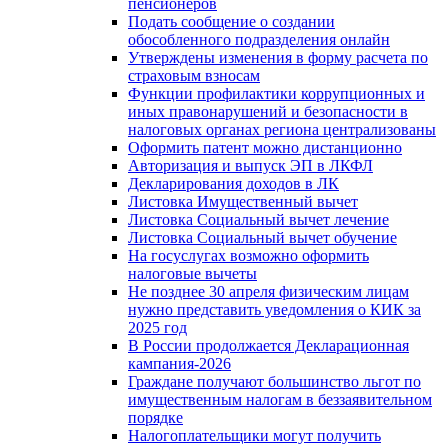
пенсионеров
Подать сообщение о создании
обособленного подразделения онлайн
Утверждены изменения в форму расчета по
страховым взносам
Функции профилактики коррупционных и
иных правонарушений и безопасности в
налоговых органах региона централизованы
Оформить патент можно дистанционно
Авторизация и выпуск ЭП в ЛКФЛ
Декларирования доходов в ЛК
Листовка Имущественный вычет
Листовка Социальный вычет лечение
Листовка Социальный вычет обучение
На госуслугах возможно оформить
налоговые вычеты
Не позднее 30 апреля физическим лицам
нужно представить уведомления о КИК за
2025 год
В России продолжается Декларационная
кампания-2026
Граждане получают большинство льгот по
имущественным налогам в беззаявительном
порядке
Налогоплательщики могут получить