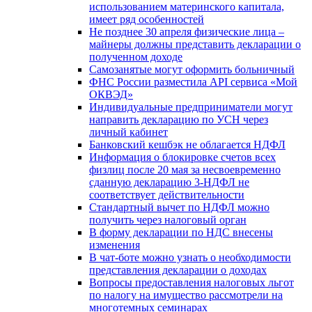
использованием материнского капитала,
имеет ряд особенностей
Не позднее 30 апреля физические лица –
майнеры должны представить декларации о
полученном доходе
Самозанятые могут оформить больничный
ФНС России разместила API сервиса «Мой
ОКВЭД»
Индивидуальные предприниматели могут
направить декларацию по УСН через
личный кабинет
Банковский кешбэк не облагается НДФЛ
Информация о блокировке счетов всех
физлиц после 20 мая за несвоевременно
сданную декларацию 3-НДФЛ не
соответствует действительности
Стандартный вычет по НДФЛ можно
получить через налоговый орган
В форму декларации по НДС внесены
изменения
В чат-боте можно узнать о необходимости
представления декларации о доходах
Вопросы предоставления налоговых льгот
по налогу на имущество рассмотрели на
многотемных семинарах