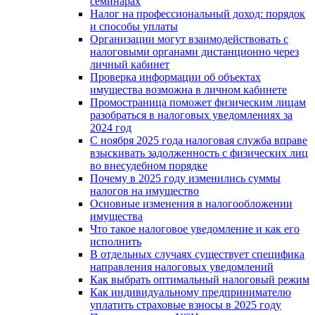
семинарах
Налог на профессиональный доход: порядок
и способы уплаты
Организации могут взаимодействовать c
налоговыми органами дистанционно через
личный кабинет
Проверка информации об объектах
имущества возможна в личном кабинете
Промостраница поможет физическим лицам
разобраться в налоговых уведомлениях за
2024 год
С ноября 2025 года налоговая служба вправе
взыскивать задолженность с физических лиц
во внесудебном порядке
Почему в 2025 году изменились суммы
налогов на имущество
Основные изменения в налогообложении
имущества
Что такое налоговое уведомление и как его
исполнить
В отдельных случаях существует специфика
направления налоговых уведомлений
Как выбрать оптимальный налоговый режим
Как индивидуальному предпринимателю
уплатить страховые взносы в 2025 году