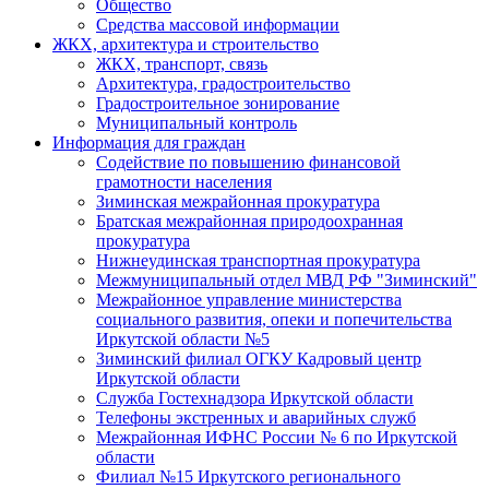
Общество
Средства массовой информации
ЖКХ, архитектура и строительство
ЖКХ, транспорт, связь
Архитектура, градостроительство
Градостроительное зонирование
Муниципальный контроль
Информация для граждан
Содействие по повышению финансовой
грамотности населения
Зиминская межрайонная прокуратура
Братская межрайонная природоохранная
прокуратура
Нижнеудинская транспортная прокуратура
Межмуниципальный отдел МВД РФ "Зиминский"
Межрайонное управление министерства
социального развития, опеки и попечительства
Иркутской области №5
Зиминский филиал ОГКУ Кадровый центр
Иркутской области
Служба Гостехнадзора Иркутской области
Телефоны экстренных и аварийных служб
Межрайонная ИФНС России № 6 по Иркутской
области
Филиал №15 Иркутского регионального