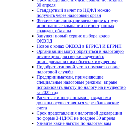
30 апреля
Стандартный вычет по НДФЛ можно
получить через налоговый орган
Физические лица, привлекающие к труду
иностранные компании и иностранных
граждан, обязаны
Запущен новый сервис выбора кодов
ОКВЭД
Новое о кодах ОКВЭД в ЕГРЮЛ И ЕГРИП
Организации могут обратиться в налоговую
инспекцию для сверки сведений о
принадлежащих им объектах имущества
Подобрать типовой устав поможет сервис
налоговой службы
Предприниматели, применяющие
специальные налоговые режимы, вправе
использовать льготу по налогу на имущество
за 2025 год
Расчеты с иностранными гражданами
должны осуществляться через банковские
счета
Срок представления налоговой декларации
по форме З-НДФЛ не позднее 30 апреля
Узнайте какие льготы по налогам вам