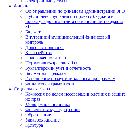
Электронные услуги
Финансы
Об Управлении по финансам администрации ЗГО
Публичные слушания по проекту бюджета и
проекту годового отчета об исполнении бюджета
ЗГО
Бюджет
Внутренний муниципальный финансовый
контроль
Долговая политика
Казначейство
Налоговая политика
Нормативно-правовая база
Бухгалтерский учет и отчетность
Бюджет для граждан
Исполнение по муниципальным программам
Финансовая грамотность
Социальная сфера
Комиссия по делам несовершеннолетних и защите
их прав
Молодёжная политика
Физическая культура, спорт
Образование
Здравоохранение
Культура