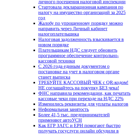
личного посещения налоговой инспекции
Стартовала декларационная кампания по
налогу на имущество организаций за 2025
год
Жалобу по упрощенному порядку можно
направить через Личный кабинет
налогоплательщика
Налоговая задолженность взыскивается в
новом порядке
Плательщикам НДС следует обновить
программное обеспечение контрольно-
кассовой техники
С 2026 года единым документом о
постановке на учет в налоговом органе
станет выписка
ТРЕБУЙТЕ КАССОВЫЙ ЧЕК с QR-кодом!
НЕ соглашайтесь на покупку БЕЗ чека!
ФНС направила рекомендации, как печатать
кассовые чеки при переходе на НДС 22%
Изменились реквизиты для уплаты налогов
Неформальная занятость
Более 41,5 тыс. предпринимателей
применяют автоУСН
Как ЕГР ЗАГС и ЕРН помогают быстро
получать госуслуги онлайн обсудили в