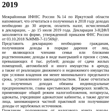
2019
Межрайонная ИФНС России №14 по Иркутской области
напоминает, что отчитаться о полученных в 2018 году доходах
необходимо до 30 апреля, оплатить налог, исчисленный
в декларации, – до 15 июля 2019 года. Декларация 3-НДФЛ
заполняется по форме, утвержденной приказом ФНС России
от 03.10.2018 №ММВ-7-11/569@.
Представить декларацию необходимо гражданам,
получившим доходы в порядке дарения от лиц,
не являющихся членами семьи или близкими
родственниками; доходы в виде выигрышей и призов с сумм,
превышающих 4 тыс. рублей; доходы от сдачи жилых
помещений, автомобилей и иного имущества в аренду,
а также от реализации движимого и недвижимого имущества
при условии владения им менее минимального предельного
срока, установленного законодательством. Также отчитаться
о полученных доходах обязаны индивидуальные
предприниматели, главы крестьянских фермерских хозяйств,
применяющие общий режим налогообложения, нотариусы,
адвокаты, учредившие адвокатские кабинеты, а также другие
лица, занимающиеся частной практикой или получившие
доходы от зарубежных источников.
Гражданам, получившим от налогового агента доходы,