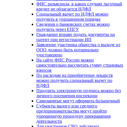
ФНС разъяснила, в каких случаях льготный
кредит не облагается НДФЛ
Социальный вычет по НДФЛ можно
получить в упрощенном порядке
Сведения о банковских счетах можно
получить через ЕПГУ
Гражданин вправе подать документы на
патент при регистрации ИП
Заявление участника общества о выходе из
ООО должно быть нотариально
удостоверено
На сайте ФНС России можно
самостоятельно рассчитать сумму страховых
взносов
По расходам на приобретение лекарств
можно получить социальный вычет по
НДФЛ
Продлить электронную подпись можно без
личного посещения инспекции
Самозанятые могут оформить больничный
Субъекты малого или среднего
предпринимательства могут пройти
упрощенную процедуру прекращения
деятельности
Для участников СВО действуют