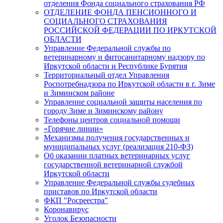
отделения Фонда социального страхования РФ
ОТДЕЛЕНИЕ ФОНДА ПЕНСИОННОГО И
СОЦИАЛЬНОГО СТРАХОВАНИЯ
РОССИЙСКОЙ ФЕДЕРАЦИИ ПО ИРКУТСКОЙ
ОБЛАСТИ
Управление Федеральной службы по
ветеринарному и фитосанитарному надзору по
Иркутской области и Республике Бурятия
Территориальный отдел Управления
Роспотребнадзора по Иркутской области в г. Зиме
и Зиминском районе
Управление социальной защиты населения по
городу Зиме и Зиминскому району
Телефоны центров социальной помощи
«Горячие линии»
Механизмы получения государственных и
муниципальных услуг (реализация 210-ФЗ)
Об оказании платных ветеринарных услуг
государственной ветеринарной службой
Иркутской области
Управление Федеральной службы судебных
приставов по Иркутской области
ФКП "Росреестра"
Коронавирус
Уголок Безопасности