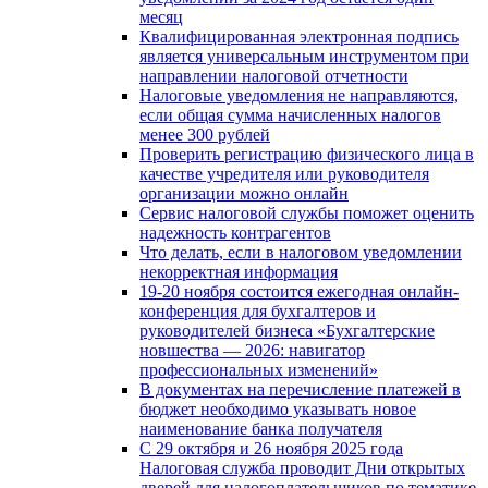
месяц
Квалифицированная электронная подпись
является универсальным инструментом при
направлении налоговой отчетности
Налоговые уведомления не направляются,
если общая сумма начисленных налогов
менее 300 рублей
Проверить регистрацию физического лица в
качестве учредителя или руководителя
организации можно онлайн
Сервис налоговой службы поможет оценить
надежность контрагентов
Что делать, если в налоговом уведомлении
некорректная информация
19-20 ноября состоится ежегодная онлайн-
конференция для бухгалтеров и
руководителей бизнеса «Бухгалтерские
новшества — 2026: навигатор
профессиональных изменений»
В документах на перечисление платежей в
бюджет необходимо указывать новое
наименование банка получателя
С 29 октября и 26 ноября 2025 года
Налоговая служба проводит Дни открытых
дверей для налогоплательщиков по тематике