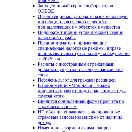
положены
Запущен новый сервис выбора кодов
ОКВЭД
Организации могут обратиться в налоговую
инспекцию для сверки сведений о
принадлежащих им объектах имущества
Подобрать типовой устав поможет сервис
налоговой службы
Предприниматели, применяющие
специальные налоговые режимы, вправе
использовать льготу по налогу на имущество
за 2025 год
Расчеты с иностранными гражданами
должны осуществляться через банковские
счета
Перечень льгот для граждан расширен
В приложении «Мой налог» можно
получить справку о подтверждении статуса
самозанятого
Вводится обновленный формат расчета по
страховым взносам
ИП обязаны уплачивать фиксированные
страховые взносы независимо от наличия
дохода
Изменились форма и формат запроса