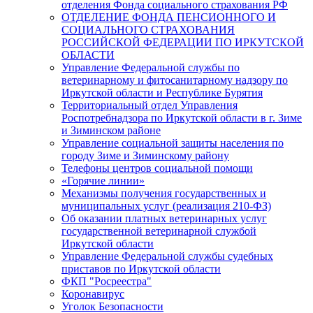
отделения Фонда социального страхования РФ
ОТДЕЛЕНИЕ ФОНДА ПЕНСИОННОГО И
СОЦИАЛЬНОГО СТРАХОВАНИЯ
РОССИЙСКОЙ ФЕДЕРАЦИИ ПО ИРКУТСКОЙ
ОБЛАСТИ
Управление Федеральной службы по
ветеринарному и фитосанитарному надзору по
Иркутской области и Республике Бурятия
Территориальный отдел Управления
Роспотребнадзора по Иркутской области в г. Зиме
и Зиминском районе
Управление социальной защиты населения по
городу Зиме и Зиминскому району
Телефоны центров социальной помощи
«Горячие линии»
Механизмы получения государственных и
муниципальных услуг (реализация 210-ФЗ)
Об оказании платных ветеринарных услуг
государственной ветеринарной службой
Иркутской области
Управление Федеральной службы судебных
приставов по Иркутской области
ФКП "Росреестра"
Коронавирус
Уголок Безопасности