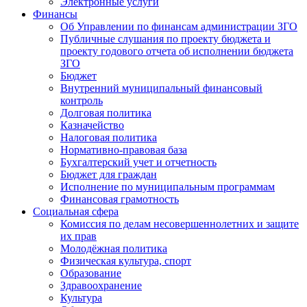
Электронные услуги
Финансы
Об Управлении по финансам администрации ЗГО
Публичные слушания по проекту бюджета и
проекту годового отчета об исполнении бюджета
ЗГО
Бюджет
Внутренний муниципальный финансовый
контроль
Долговая политика
Казначейство
Налоговая политика
Нормативно-правовая база
Бухгалтерский учет и отчетность
Бюджет для граждан
Исполнение по муниципальным программам
Финансовая грамотность
Социальная сфера
Комиссия по делам несовершеннолетних и защите
их прав
Молодёжная политика
Физическая культура, спорт
Образование
Здравоохранение
Культура