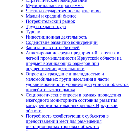
Стратегическое планирование
Муниципальные программы
Частно-государственное партнерство
Малый и средний бизнес
Потребительский рынок
Труд и охрана труда
Туризм
Инвестиционная деятельность
Содействие развитию конкуренции
Защита прав потребителей
Анкетирование среди предприятий, занятых в
легкой промышленности Иркутской области на
предмет возникающих барьеров при
осуществлении деятельности
Опрос для граждан с инвалидностью и
маломобильных групп населения в части
удовлетворенности уровнем доступности объектов
потребительского рынка
Социологические опросы в рамках проведения
ежегодного мониторинга состояния развития
конкуренции на товарных рынках Иркутской
области
Потребность хозяйствующих субъектов в
предоставлении мест для размещения
нестационарных торговых объектов