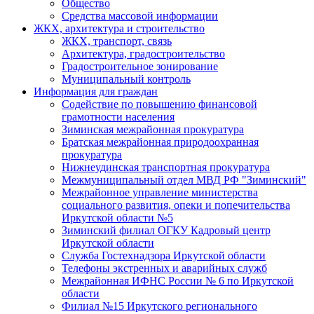
Общество
Средства массовой информации
ЖКХ, архитектура и строительство
ЖКХ, транспорт, связь
Архитектура, градостроительство
Градостроительное зонирование
Муниципальный контроль
Информация для граждан
Содействие по повышению финансовой
грамотности населения
Зиминская межрайонная прокуратура
Братская межрайонная природоохранная
прокуратура
Нижнеудинская транспортная прокуратура
Межмуниципальный отдел МВД РФ "Зиминский"
Межрайонное управление министерства
социального развития, опеки и попечительства
Иркутской области №5
Зиминский филиал ОГКУ Кадровый центр
Иркутской области
Служба Гостехнадзора Иркутской области
Телефоны экстренных и аварийных служб
Межрайонная ИФНС России № 6 по Иркутской
области
Филиал №15 Иркутского регионального