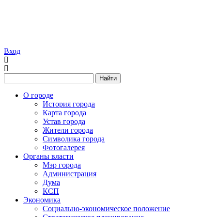
Вход
Найти
О городе
История города
Карта города
Устав города
Жители города
Символика города
Фотогалерея
Органы власти
Мэр города
Администрация
Дума
КСП
Экономика
Социально-экономическое положение