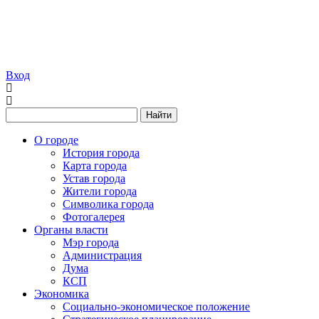
Вход
Найти
О городе
История города
Карта города
Устав города
Жители города
Символика города
Фотогалерея
Органы власти
Мэр города
Администрация
Дума
КСП
Экономика
Социально-экономическое положение