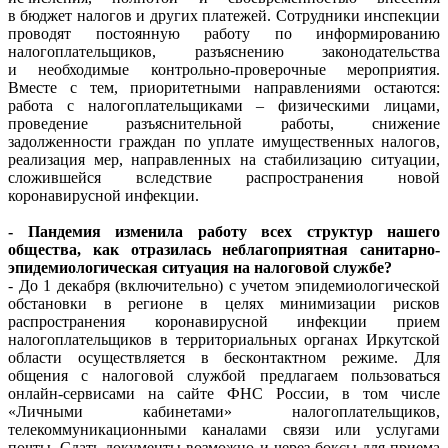
в бюджет налогов и других платежей. Сотрудники инспекции
проводят постоянную работу по информированию
налогоплательщиков, разъяснению законодательства
и необходимые контрольно-проверочные мероприятия.
Вместе с тем, приоритетными направлениями остаются:
работа с налогоплательщиками – физическими лицами,
проведение разъяснительной работы, снижение
задолженности граждан по уплате имущественных налогов,
реализация мер, направленных на стабилизацию ситуации,
сложившейся вследствие распространения новой
коронавирусной инфекции.
- Пандемия изменила работу всех структур нашего
общества, как отразилась неблагоприятная санитарно-
эпидемиологическая ситуация на налоговой службе?
- До 1 декабря (включительно) с учетом эпидемиологической
обстановки в регионе в целях минимизации рисков
распространения коронавирусной инфекции прием
налогоплательщиков в территориальных органах Иркутской
области осуществляется в бесконтактном режиме. Для
общения с налоговой службой предлагаем пользоваться
онлайн-сервисами на сайте ФНС России, в том числе
«Личными кабинетами» налогоплательщиков,
телекоммуникационными каналами связи или услугами
почты. Сдать документы возможно и через боксы для приема