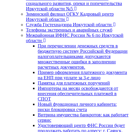
социального развития, опеки и попечительства
Иркутской области №5
Зиминский филиал ОГКУ Кадровый центр
Иркутской области
Служба Гостехнадзора Иркутской области
Телефоны экстренных и аварийных служб
Межрайонная ИФНС России № 6 по Иркутской
области
При перечислении денежных средств в
бюджетную систему Российской Федерации
налогоплательщиками допускаются
множественные ошибки в заполнении
расчетных документов.
Пример оформления платежного документа
на ЕНП при уплате за 3-е лицо
Памятка для платежных поручений
Импортеры на месяц освобождаются от
внесения обеспечительных платежей в
СПОТ
Новый функционал личного кабинета:
риски блокировки счета
Витрина имущества банкротов: как работает
сервис
Удостоверяющий центр ФНС России будет
продолжать работать по адресу: г. Саянск,