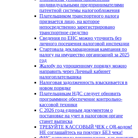
индивидуальными предпринимателями
патентной системы налогообложения
Плательщиком транспортного налога
признается лицо, на которое
непосредственно зарегистрировано
транспортное средство
Сведения по ЕНС можно уточнить без
личного посещения налоговой инспекции
Стартовала декларационная кампания по
налогу на имущество организаций за 2025
год
Жалобу по упрощенному порядку можно
направить через Личный кабинет
налогоплательщика
Налоговая задолженность взыскивается в
новом порядке
Плательщикам НДС следует обновить
программное обеспечение контрольно-
кассовой техники
С 2026 года единым документом о
постановке на учет в налоговом органе
станет выписка
ТРЕБУЙТЕ КАССОВЫЙ ЧЕК с QR-кодом!
НЕ соглашайтесь на покупку БЕЗ чека!
ФНС направила рекомендации, как печатать