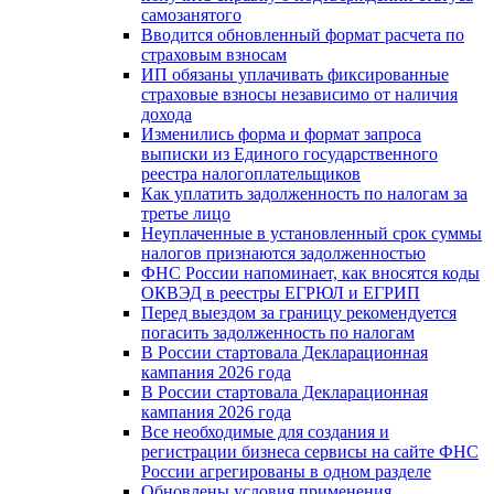
самозанятого
Вводится обновленный формат расчета по
страховым взносам
ИП обязаны уплачивать фиксированные
страховые взносы независимо от наличия
дохода
Изменились форма и формат запроса
выписки из Единого государственного
реестра налогоплательщиков
Как уплатить задолженность по налогам за
третье лицо
Неуплаченные в установленный срок суммы
налогов признаются задолженностью
ФНС России напоминает, как вносятся коды
ОКВЭД в реестры ЕГРЮЛ и ЕГРИП
Перед выездом за границу рекомендуется
погасить задолженность по налогам
В России стартовала Декларационная
кампания 2026 года
В России стартовала Декларационная
кампания 2026 года
Все необходимые для создания и
регистрации бизнеса сервисы на сайте ФНС
России агрегированы в одном разделе
Обновлены условия применения