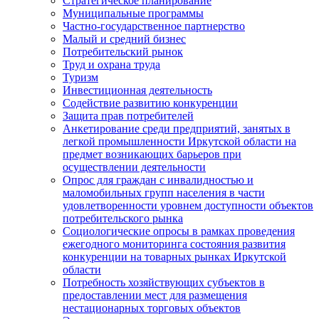
Стратегическое планирование
Муниципальные программы
Частно-государственное партнерство
Малый и средний бизнес
Потребительский рынок
Труд и охрана труда
Туризм
Инвестиционная деятельность
Содействие развитию конкуренции
Защита прав потребителей
Анкетирование среди предприятий, занятых в
легкой промышленности Иркутской области на
предмет возникающих барьеров при
осуществлении деятельности
Опрос для граждан с инвалидностью и
маломобильных групп населения в части
удовлетворенности уровнем доступности объектов
потребительского рынка
Социологические опросы в рамках проведения
ежегодного мониторинга состояния развития
конкуренции на товарных рынках Иркутской
области
Потребность хозяйствующих субъектов в
предоставлении мест для размещения
нестационарных торговых объектов