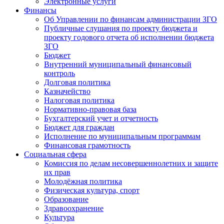
Электронные услуги
Финансы
Об Управлении по финансам администрации ЗГО
Публичные слушания по проекту бюджета и
проекту годового отчета об исполнении бюджета
ЗГО
Бюджет
Внутренний муниципальный финансовый
контроль
Долговая политика
Казначейство
Налоговая политика
Нормативно-правовая база
Бухгалтерский учет и отчетность
Бюджет для граждан
Исполнение по муниципальным программам
Финансовая грамотность
Социальная сфера
Комиссия по делам несовершеннолетних и защите
их прав
Молодёжная политика
Физическая культура, спорт
Образование
Здравоохранение
Культура