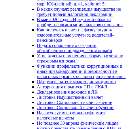
мкр. Юбилейный, д. 41, кабинет 5
В каких случаях реализация имущества не
требует подачи налоговой декларации
В мае 2026 года в Иркутской области
пройдет реорганизация налоговых органов
Как получить вычет на физкультурно-
оздоровительные услуги за родителей-
пенсионеров
Подать сообщение о создании
обособленного подразделения онлайн
Утверждены изменения в форму расчета по
страховым взносам
Функции профилактики коррупционных и
иных правонарушений и безопасности в
налоговых органах региона централизованы
Оформить патент можно дистанционно
Авторизация и выпуск ЭП в ЛКФЛ
Декларирования доходов в ЛК
Листовка Имущественный вычет
Листовка Социальный вычет лечение
Листовка Социальный вычет обучение
На госуслугах возможно оформить
налоговые вычеты
Не позднее 30 апреля физическим лицам
нужно представить уведомления о КИК за