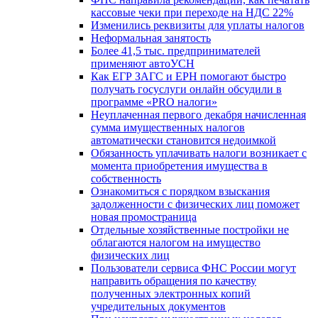
кассовые чеки при переходе на НДС 22%
Изменились реквизиты для уплаты налогов
Неформальная занятость
Более 41,5 тыс. предпринимателей
применяют автоУСН
Как ЕГР ЗАГС и ЕРН помогают быстро
получать госуслуги онлайн обсудили в
программе «PRO налоги»
Неуплаченная первого декабря начисленная
сумма имущественных налогов
автоматически становится недоимкой
Обязанность уплачивать налоги возникает с
момента приобретения имущества в
собственность
Ознакомиться с порядком взыскания
задолженности с физических лиц поможет
новая промостраница
Отдельные хозяйственные постройки не
облагаются налогом на имущество
физических лиц
Пользователи сервиса ФНС России могут
направить обращения по качеству
полученных электронных копий
учредительных документов