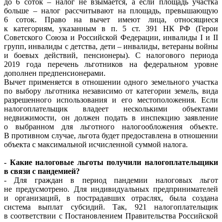
до 6 соток – налог не взымается, а если площадь участка
больше – налог рассчитывают на площадь, превышающую
6 соток. Право на вычет имеют лица, относящиеся
к категориям, указанным в п. 5 ст. 391 НК РФ (Герои
Советского Союза и Российской Федерации, инвалиды I и II
групп, инвалиды с детства, дети – инвалиды, ветераны войны
и боевых действий, пенсионеры). С налогового периода
2019 года перечень льготников на федеральном уровне
дополнен предпенсионерами.
Вычет применяется в отношении одного земельного участка
по выбору льготника независимо от категории земель, вида
разрешенного использования и его местоположения. Если
налогоплательщик владеет несколькими объектами
недвижимости, он должен подать в инспекцию заявление
о выбранном для льготного налогообложения объекте.
В противном случае, льгота будет предоставлена в отношении
объекта с максимальной исчисленной суммой налога.
- Какие налоговые льготы получили налогоплательщики
в связи с пандемией?
- Для граждан в период пандемии налоговых льгот
не предусмотрено. Для индивидуальных предпринимателей
и организаций, в пострадавших отраслях, была создана
система выплат субсидий. Так, 921 налогоплательщик
в соответствии с Постановлением Правительства Российской