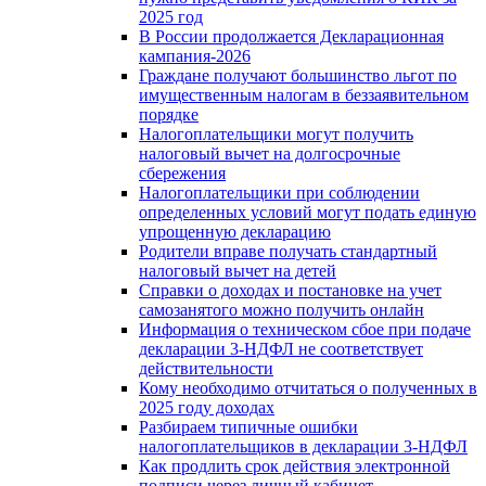
2025 год
В России продолжается Декларационная
кампания-2026
Граждане получают большинство льгот по
имущественным налогам в беззаявительном
порядке
Налогоплательщики могут получить
налоговый вычет на долгосрочные
сбережения
Налогоплательщики при соблюдении
определенных условий могут подать единую
упрощенную декларацию
Родители вправе получать стандартный
налоговый вычет на детей
Справки о доходах и постановке на учет
самозанятого можно получить онлайн
Информация о техническом сбое при подаче
декларации 3-НДФЛ не соответствует
действительности
Кому необходимо отчитаться о полученных в
2025 году доходах
Разбираем типичные ошибки
налогоплательщиков в декларации 3-НДФЛ
Как продлить срок действия электронной
подписи через личный кабинет