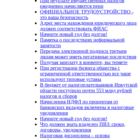
При неуплате имущественных налогов
ежедневно начисляются пени
ОФИЦИАЛЬНОЕ ТРУДОУСТРОЙСТВО -
это ваша безопасность
Адрес места нахождения юридического лица
должен соответствовать ФИАС
Начните новый год без долгов!
Памятка о последствиях неформальной
занятости
Передача электронной подписи третьим
лицам может иметь негативные последствия
Получая зарплату в конверте, вы теряете
При регистрации бизнеса общества с
ограниченной ответственностью все чаще
используют типовые уставы
В бюджет от налогоплательщиков Иркутской
области поступило почти 553 млрд рублей
налогов и сборов
Начисления НДФЛ по процентам от
банковских вкладов включены в налоговые
уведомления
Начните новый год без долгов!
Что должен знать владелец ПВЗ: сроки,
договоры, уведомления
Налоговая дисциплина – основа