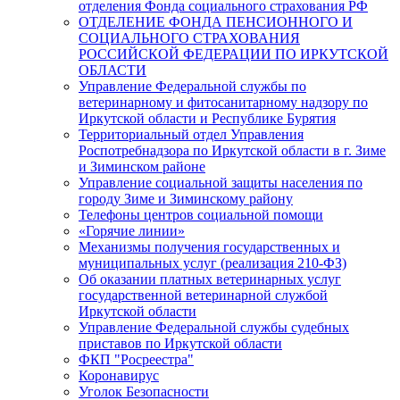
отделения Фонда социального страхования РФ
ОТДЕЛЕНИЕ ФОНДА ПЕНСИОННОГО И
СОЦИАЛЬНОГО СТРАХОВАНИЯ
РОССИЙСКОЙ ФЕДЕРАЦИИ ПО ИРКУТСКОЙ
ОБЛАСТИ
Управление Федеральной службы по
ветеринарному и фитосанитарному надзору по
Иркутской области и Республике Бурятия
Территориальный отдел Управления
Роспотребнадзора по Иркутской области в г. Зиме
и Зиминском районе
Управление социальной защиты населения по
городу Зиме и Зиминскому району
Телефоны центров социальной помощи
«Горячие линии»
Механизмы получения государственных и
муниципальных услуг (реализация 210-ФЗ)
Об оказании платных ветеринарных услуг
государственной ветеринарной службой
Иркутской области
Управление Федеральной службы судебных
приставов по Иркутской области
ФКП "Росреестра"
Коронавирус
Уголок Безопасности