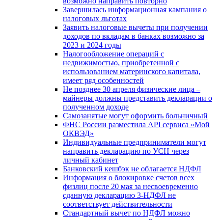
возможно направить повторно
Завершилась информационная кампания о
налоговых льготах
Заявить налоговые вычеты при получении
доходов по вкладам в банках возможно за
2023 и 2024 годы
Налогообложение операций с
недвижимостью, приобретенной с
использованием материнского капитала,
имеет ряд особенностей
Не позднее 30 апреля физические лица –
майнеры должны представить декларации о
полученном доходе
Самозанятые могут оформить больничный
ФНС России разместила API сервиса «Мой
ОКВЭД»
Индивидуальные предприниматели могут
направить декларацию по УСН через
личный кабинет
Банковский кешбэк не облагается НДФЛ
Информация о блокировке счетов всех
физлиц после 20 мая за несвоевременно
сданную декларацию 3-НДФЛ не
соответствует действительности
Стандартный вычет по НДФЛ можно