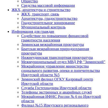
Общество
Средства массовой информации
ЖКХ, архитектура и строительство
ЖКХ, транспорт, связь
Архитектура, градостроительство
Градостроительное зонирование
Муниципальный контроль
Информация для граждан
Содействие по повышению финансовой
грамотности населения
Зиминская межрайонная прокуратура
Братская межрайонная природоохранная
прокуратура
Нижнеудинская транспортная прокуратура
Межмуниципальный отдел МВД РФ "Зиминский"
Межрайонное управление министерства
социального развития, опеки и попечительства
Иркутской области №5
Зиминский филиал ОГКУ Кадровый центр
Иркутской области
Служба Гостехнадзора Иркутской области
Телефоны экстренных и аварийных служб
Межрайонная ИФНС России № 6 по Иркутской
области
Филиал №15 Иркутского регионального