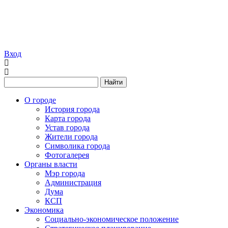
Вход
Найти
О городе
История города
Карта города
Устав города
Жители города
Символика города
Фотогалерея
Органы власти
Мэр города
Администрация
Дума
КСП
Экономика
Социально-экономическое положение