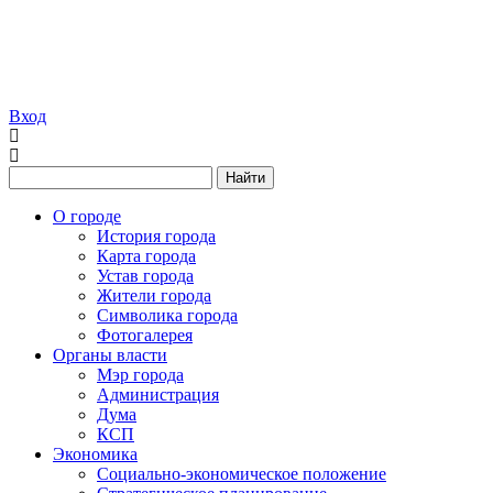
Вход
Найти
О городе
История города
Карта города
Устав города
Жители города
Символика города
Фотогалерея
Органы власти
Мэр города
Администрация
Дума
КСП
Экономика
Социально-экономическое положение