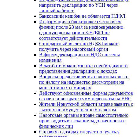
направить декларацию по УСН через
личный кабинет
Банковский кешбэк не облагается НДФЛ
Информация о блокировке счетов всех
физлиц после 20 мая за несвоевременно
сданную декларацию 3-НДФЛ не
соответствует действительности
Стандартный вычет по НДФЛ можно
получить через налоговый орган
В форму декларации по НДС внесены
изменения
В чат-боте можно узнать о необходимости
представления декларации о доходах
Вопросы предоставления налоговых льгот
по налогу на имущество рассмотрели на
многотемных семинарах
Действуют обновленные формы документов
о зачете и возврате сумм переплаты на ЕНС
Жители Иркутской области вправе заявить о
льготах по имущественным налогам
Налоговые органы вправе самостоятельно
производить взыскание задолженности с
физических лиц
Справку о доходах следует получать у