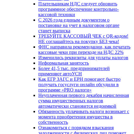
Плательщикам НДС следует обновить
программное обеспечение контрольно-
кассовой техники
С 2026 года единым документом о
постановке на учет в налоговом органе
станет выписка
ТРЕБУЙТЕ КАССОВЫЙ ЧЕК с QR-кодом!
НЕ соглашайтесь на покупку БЕЗ чека!
ФНС направила рекомендации, как печатать
кассовые чеки при переходе на НДС 22%
Изменились реквизиты для уплаты налогов
Неформальная занятость
Более 41,5 тыс. предпринимателей
применяют автоУСН
Как ЕГР ЗАГС и ЕРН помогают быстро
получать госуслуги онлайн обсудили в
программе «PRO налоги»
Неуплаченная первого декабря начисленная
сумма имущественных налогов
автоматически становится недоимкой
Обязанность уплачивать налоги возникает с
момента приобретения имущества в
собственность
Ознакомиться с порядком взыскания
задолженности с физических лиц поможет