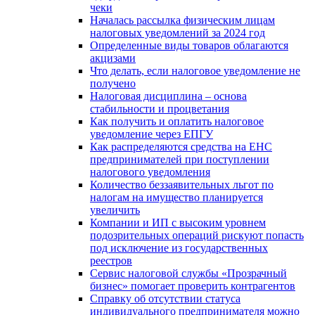
чеки
Началась рассылка физическим лицам
налоговых уведомлений за 2024 год
Определенные виды товаров облагаются
акцизами
Что делать, если налоговое уведомление не
получено
Налоговая дисциплина – основа
стабильности и процветания
Как получить и оплатить налоговое
уведомление через ЕПГУ
Как распределяются средства на ЕНС
предпринимателей при поступлении
налогового уведомления
Количество беззаявительных льгот по
налогам на имущество планируется
увеличить
Компании и ИП с высоким уровнем
подозрительных операций рискуют попасть
под исключение из государственных
реестров
Сервис налоговой службы «Прозрачный
бизнес» помогает проверить контрагентов
Справку об отсутствии статуса
индивидуального предпринимателя можно