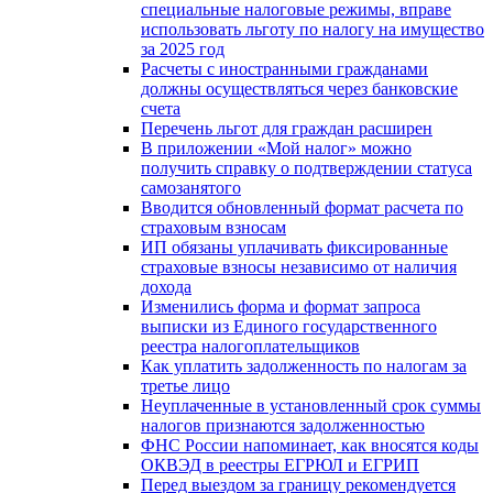
специальные налоговые режимы, вправе
использовать льготу по налогу на имущество
за 2025 год
Расчеты с иностранными гражданами
должны осуществляться через банковские
счета
Перечень льгот для граждан расширен
В приложении «Мой налог» можно
получить справку о подтверждении статуса
самозанятого
Вводится обновленный формат расчета по
страховым взносам
ИП обязаны уплачивать фиксированные
страховые взносы независимо от наличия
дохода
Изменились форма и формат запроса
выписки из Единого государственного
реестра налогоплательщиков
Как уплатить задолженность по налогам за
третье лицо
Неуплаченные в установленный срок суммы
налогов признаются задолженностью
ФНС России напоминает, как вносятся коды
ОКВЭД в реестры ЕГРЮЛ и ЕГРИП
Перед выездом за границу рекомендуется