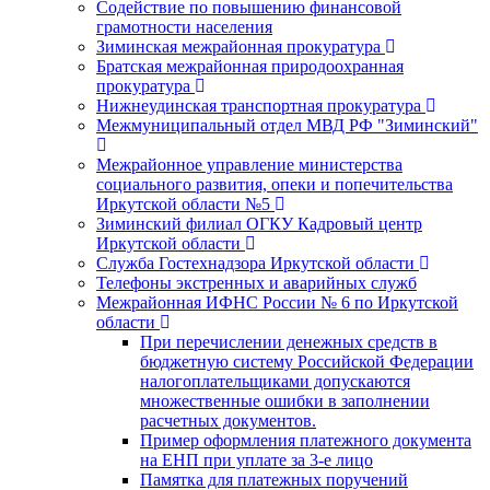
Содействие по повышению финансовой
грамотности населения
Зиминская межрайонная прокуратура
Братская межрайонная природоохранная
прокуратура
Нижнеудинская транспортная прокуратура
Межмуниципальный отдел МВД РФ "Зиминский"
Межрайонное управление министерства
социального развития, опеки и попечительства
Иркутской области №5
Зиминский филиал ОГКУ Кадровый центр
Иркутской области
Служба Гостехнадзора Иркутской области
Телефоны экстренных и аварийных служб
Межрайонная ИФНС России № 6 по Иркутской
области
При перечислении денежных средств в
бюджетную систему Российской Федерации
налогоплательщиками допускаются
множественные ошибки в заполнении
расчетных документов.
Пример оформления платежного документа
на ЕНП при уплате за 3-е лицо
Памятка для платежных поручений