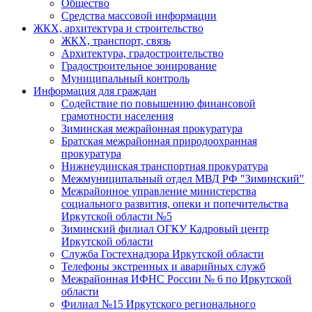
Общество
Средства массовой информации
ЖКХ, архитектура и строительство
ЖКХ, транспорт, связь
Архитектура, градостроительство
Градостроительное зонирование
Муниципальный контроль
Информация для граждан
Содействие по повышению финансовой
грамотности населения
Зиминская межрайонная прокуратура
Братская межрайонная природоохранная
прокуратура
Нижнеудинская транспортная прокуратура
Межмуниципальный отдел МВД РФ "Зиминский"
Межрайонное управление министерства
социального развития, опеки и попечительства
Иркутской области №5
Зиминский филиал ОГКУ Кадровый центр
Иркутской области
Служба Гостехнадзора Иркутской области
Телефоны экстренных и аварийных служб
Межрайонная ИФНС России № 6 по Иркутской
области
Филиал №15 Иркутского регионального