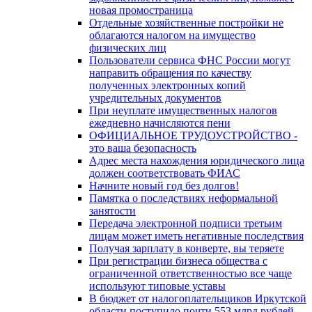
новая промостраница
Отдельные хозяйственные постройки не
облагаются налогом на имущество
физических лиц
Пользователи сервиса ФНС России могут
направить обращения по качеству
полученных электронных копий
учредительных документов
При неуплате имущественных налогов
ежедневно начисляются пени
ОФИЦИАЛЬНОЕ ТРУДОУСТРОЙСТВО -
это ваша безопасность
Адрес места нахождения юридического лица
должен соответствовать ФИАС
Начните новый год без долгов!
Памятка о последствиях неформальной
занятости
Передача электронной подписи третьим
лицам может иметь негативные последствия
Получая зарплату в конверте, вы теряете
При регистрации бизнеса общества с
ограниченной ответственностью все чаще
используют типовые уставы
В бюджет от налогоплательщиков Иркутской
области поступило почти 553 млрд рублей