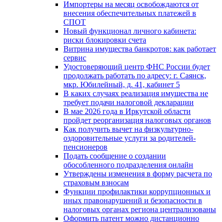
Импортеры на месяц освобождаются от
внесения обеспечительных платежей в
СПОТ
Новый функционал личного кабинета:
риски блокировки счета
Витрина имущества банкротов: как работает
сервис
Удостоверяющий центр ФНС России будет
продолжать работать по адресу: г. Саянск,
мкр. Юбилейный, д. 41, кабинет 5
В каких случаях реализация имущества не
требует подачи налоговой декларации
В мае 2026 года в Иркутской области
пройдет реорганизация налоговых органов
Как получить вычет на физкультурно-
оздоровительные услуги за родителей-
пенсионеров
Подать сообщение о создании
обособленного подразделения онлайн
Утверждены изменения в форму расчета по
страховым взносам
Функции профилактики коррупционных и
иных правонарушений и безопасности в
налоговых органах региона централизованы
Оформить патент можно дистанционно