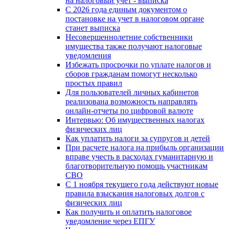
на налоговый учёт - выписка
С 2026 года единым документом о
постановке на учет в налоговом органе
станет выписка
Несовершеннолетние собственники
имущества также получают налоговые
уведомления
Избежать просрочки по уплате налогов и
сборов гражданам помогут несколько
простых правил
Для пользователей личных кабинетов
реализована возможность направлять
онлайн-отчеты по цифровой валюте
Интервью: Об имущественных налогах
физических лиц
Как уплатить налоги за супругов и детей
При расчете налога на прибыль организации
вправе учесть в расходах гуманитарную и
благотворительную помощь участникам
СВО
С 1 ноября текущего года действуют новые
правила взыскания налоговых долгов с
физических лиц
Как получить и оплатить налоговое
уведомление через ЕПГУ