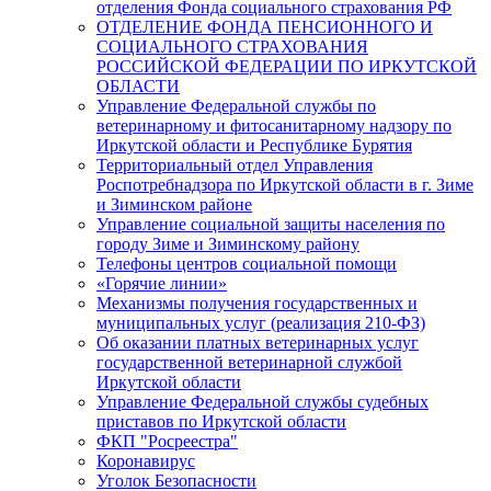
отделения Фонда социального страхования РФ
ОТДЕЛЕНИЕ ФОНДА ПЕНСИОННОГО И
СОЦИАЛЬНОГО СТРАХОВАНИЯ
РОССИЙСКОЙ ФЕДЕРАЦИИ ПО ИРКУТСКОЙ
ОБЛАСТИ
Управление Федеральной службы по
ветеринарному и фитосанитарному надзору по
Иркутской области и Республике Бурятия
Территориальный отдел Управления
Роспотребнадзора по Иркутской области в г. Зиме
и Зиминском районе
Управление социальной защиты населения по
городу Зиме и Зиминскому району
Телефоны центров социальной помощи
«Горячие линии»
Механизмы получения государственных и
муниципальных услуг (реализация 210-ФЗ)
Об оказании платных ветеринарных услуг
государственной ветеринарной службой
Иркутской области
Управление Федеральной службы судебных
приставов по Иркутской области
ФКП "Росреестра"
Коронавирус
Уголок Безопасности