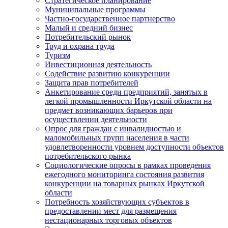
Стратегическое планирование
Муниципальные программы
Частно-государственное партнерство
Малый и средний бизнес
Потребительский рынок
Труд и охрана труда
Туризм
Инвестиционная деятельность
Содействие развитию конкуренции
Защита прав потребителей
Анкетирование среди предприятий, занятых в
легкой промышленности Иркутской области на
предмет возникающих барьеров при
осуществлении деятельности
Опрос для граждан с инвалидностью и
маломобильных групп населения в части
удовлетворенности уровнем доступности объектов
потребительского рынка
Социологические опросы в рамках проведения
ежегодного мониторинга состояния развития
конкуренции на товарных рынках Иркутской
области
Потребность хозяйствующих субъектов в
предоставлении мест для размещения
нестационарных торговых объектов