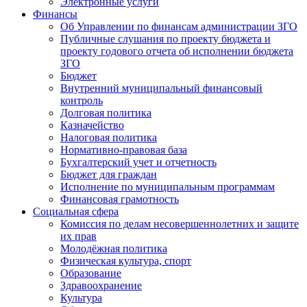
Электронные услуги
Финансы
Об Управлении по финансам администрации ЗГО
Публичные слушания по проекту бюджета и
проекту годового отчета об исполнении бюджета
ЗГО
Бюджет
Внутренний муниципальный финансовый
контроль
Долговая политика
Казначейство
Налоговая политика
Нормативно-правовая база
Бухгалтерский учет и отчетность
Бюджет для граждан
Исполнение по муниципальным программам
Финансовая грамотность
Социальная сфера
Комиссия по делам несовершеннолетних и защите
их прав
Молодёжная политика
Физическая культура, спорт
Образование
Здравоохранение
Культура