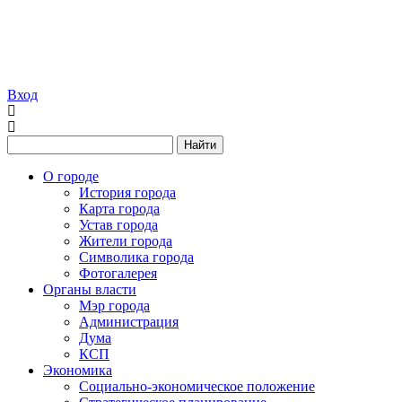
Вход
Найти
О городе
История города
Карта города
Устав города
Жители города
Символика города
Фотогалерея
Органы власти
Мэр города
Администрация
Дума
КСП
Экономика
Социально-экономическое положение