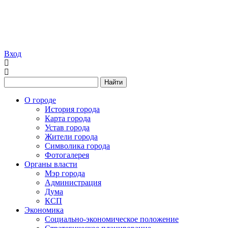
Вход
Найти
О городе
История города
Карта города
Устав города
Жители города
Символика города
Фотогалерея
Органы власти
Мэр города
Администрация
Дума
КСП
Экономика
Социально-экономическое положение