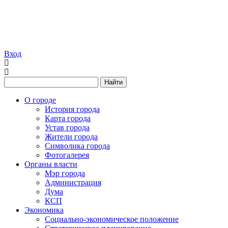
Вход
Найти
О городе
История города
Карта города
Устав города
Жители города
Символика города
Фотогалерея
Органы власти
Мэр города
Администрация
Дума
КСП
Экономика
Социально-экономическое положение