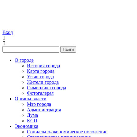
Вход
Найти
О городе
История города
Карта города
Устав города
Жители города
Символика города
Фотогалерея
Органы власти
Мэр города
Администрация
Дума
КСП
Экономика
Социально-экономическое положение