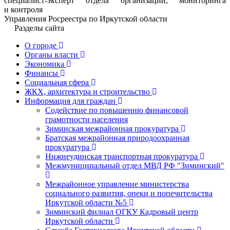
специалист-эксперт отдела организации, мониторинга
и контроля
Управления Росреестра по Иркутской области
Разделы сайта
О городе
Органы власти
Экономика
Финансы
Социальная сфера
ЖКХ, архитектура и строительство
Информация для граждан
Содействие по повышению финансовой
грамотности населения
Зиминская межрайонная прокуратура
Братская межрайонная природоохранная
прокуратура
Нижнеудинская транспортная прокуратура
Межмуниципальный отдел МВД РФ "Зиминский"
Межрайонное управление министерства
социального развития, опеки и попечительства
Иркутской области №5
Зиминский филиал ОГКУ Кадровый центр
Иркутской области