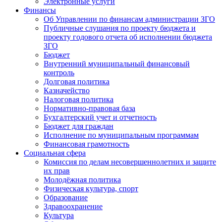
Электронные услуги
Финансы
Об Управлении по финансам администрации ЗГО
Публичные слушания по проекту бюджета и
проекту годового отчета об исполнении бюджета
ЗГО
Бюджет
Внутренний муниципальный финансовый
контроль
Долговая политика
Казначейство
Налоговая политика
Нормативно-правовая база
Бухгалтерский учет и отчетность
Бюджет для граждан
Исполнение по муниципальным программам
Финансовая грамотность
Социальная сфера
Комиссия по делам несовершеннолетних и защите
их прав
Молодёжная политика
Физическая культура, спорт
Образование
Здравоохранение
Культура