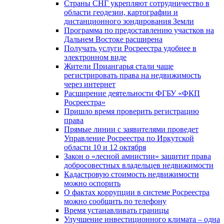
Страны СНГ укрепляют сотрудничество в
области геодезии, картографии и
дистанционного зондирования Земли
Программа по предоставлению участков на
Дальнем Востоке расширена
Получать услуги Росреестра удобнее в
электронном виде
Жители Приангарья стали чаще
регистрировать права на недвижимость
через интернет
Расширение деятельности ФГБУ «ФКП
Росреестра»
Пришло время проверить регистрацию
права
Прямые линии с заявителями проведет
Управление Росреестра по Иркутской
области 10 и 12 октября
Закон о «лесной амнистии» защитит права
добросовестных владельцев недвижимости
Кадастровую стоимость недвижимости
можно оспорить
О фактах коррупции в системе Росреестра
можно сообщить по телефону
Время устанавливать границы
Улучшение инвестиционного климата – одна