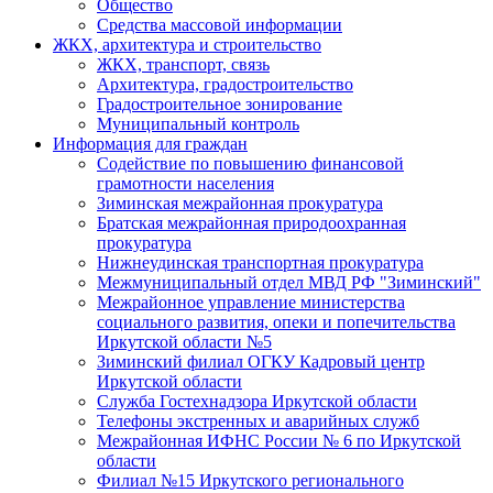
Общество
Средства массовой информации
ЖКХ, архитектура и строительство
ЖКХ, транспорт, связь
Архитектура, градостроительство
Градостроительное зонирование
Муниципальный контроль
Информация для граждан
Содействие по повышению финансовой
грамотности населения
Зиминская межрайонная прокуратура
Братская межрайонная природоохранная
прокуратура
Нижнеудинская транспортная прокуратура
Межмуниципальный отдел МВД РФ "Зиминский"
Межрайонное управление министерства
социального развития, опеки и попечительства
Иркутской области №5
Зиминский филиал ОГКУ Кадровый центр
Иркутской области
Служба Гостехнадзора Иркутской области
Телефоны экстренных и аварийных служб
Межрайонная ИФНС России № 6 по Иркутской
области
Филиал №15 Иркутского регионального