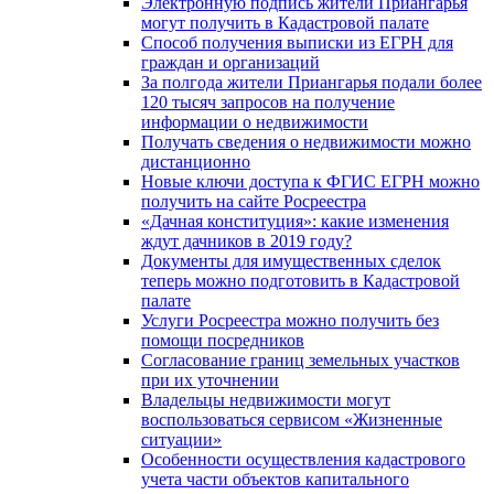
Электронную подпись жители Приангарья
могут получить в Кадастровой палате
Способ получения выписки из ЕГРН для
граждан и организаций
За полгода жители Приангарья подали более
120 тысяч запросов на получение
информации о недвижимости
Получать сведения о недвижимости можно
дистанционно
Новые ключи доступа к ФГИС ЕГРН можно
получить на сайте Росреестра
«Дачная конституция»: какие изменения
ждут дачников в 2019 году?
Документы для имущественных сделок
теперь можно подготовить в Кадастровой
палате
Услуги Росреестра можно получить без
помощи посредников
Согласование границ земельных участков
при их уточнении
Владельцы недвижимости могут
воспользоваться сервисом «Жизненные
ситуации»
Особенности осуществления кадастрового
учета части объектов капитального