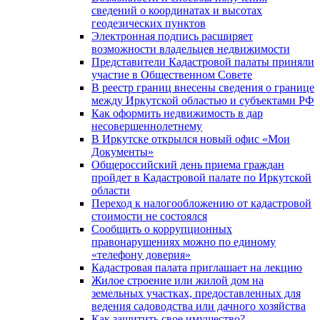
сведений о координатах и высотах
геодезических пунктов
Электронная подпись расширяет
возможности владельцев недвижимости
Представители Кадастровой палаты приняли
участие в Общественном Совете
В реестр границ внесены сведения о границе
между Иркутской областью и субъектами РФ
Как оформить недвижимость в дар
несовершеннолетнему
В Иркутске открылся новый офис «Мои
Документы»
Общероссийский день приема граждан
пройдет в Кадастровой палате по Иркутской
области
Переход к налогообложению от кадастровой
стоимости не состоялся
Сообщить о коррупционных
правонарушениях можно по единому
«телефону доверия»
Кадастровая палата приглашает на лекцию
Жилое строение или жилой дом на
земельных участках, предоставленных для
ведения садоводства или дачного хозяйства
Как защитить свое имущество?