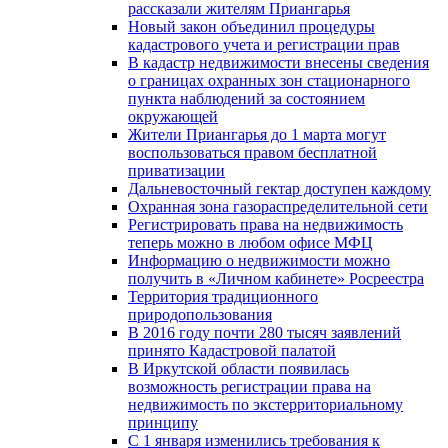
рассказали жителям Приангарья
Новый закон объединил процедуры
кадастрового учета и регистрации прав
В кадастр недвижимости внесены сведения
о границах охранных зон стационарного
пункта наблюдений за состоянием
окружающей
Жители Приангарья до 1 марта могут
воспользоваться правом бесплатной
приватизации
Дальневосточный гектар доступен каждому
Охранная зона газораспределительной сети
Регистрировать права на недвижимость
теперь можно в любом офисе МФЦ
Информацию о недвижимости можно
получить в «Личном кабинете» Росреестра
Территория традиционного
природопользования
В 2016 году почти 280 тысяч заявлений
принято Кадастровой палатой
В Иркутской области появилась
возможность регистрации права на
недвижимость по экстерриториальному
принципу
C 1 января изменились требования к