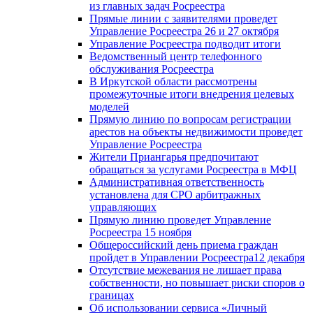
из главных задач Росреестра
Прямые линии с заявителями проведет
Управление Росреестра 26 и 27 октября
Управление Росреестра подводит итоги
Ведомственный центр телефонного
обслуживания Росреестра
В Иркутской области рассмотрены
промежуточные итоги внедрения целевых
моделей
Прямую линию по вопросам регистрации
арестов на объекты недвижимости проведет
Управление Росреестра
Жители Приангарья предпочитают
обращаться за услугами Росреестра в МФЦ
Административная ответственность
установлена для СРО арбитражных
управляющих
Прямую линию проведет Управление
Росреестра 15 ноября
Общероссийский день приема граждан
пройдет в Управлении Росреестра12 декабря
Отсутствие межевания не лишает права
собственности, но повышает риски споров о
границах
Об использовании сервиса «Личный