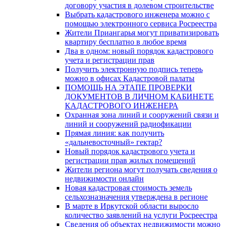
договору участия в долевом строительстве
Выбрать кадастрового инженера можно с
помощью электронного сервиса Росреестра
Жители Приангарья могут приватизировать
квартиру бесплатно в любое время
Два в одном: новый порядок кадастрового
учета и регистрации прав
Получить электронную подпись теперь
можно в офисах Кадастровой палаты
ПОМОЩЬ НА ЭТАПЕ ПРОВЕРКИ
ДОКУМЕНТОВ В ЛИЧНОМ КАБИНЕТЕ
КАДАСТРОВОГО ИНЖЕНЕРА
Охранная зона линий и сооружений связи и
линий и сооружений радиофикации
Прямая линия: как получить
«дальневосточный» гектар?
Новый порядок кадастрового учета и
регистрации прав жилых помещений
Жители региона могут получать сведения о
недвижимости онлайн
Новая кадастровая стоимость земель
сельхозназначения утверждена в регионе
В марте в Иркутской области выросло
количество заявлений на услуги Росреестра
Сведения об объектах недвижимости можно