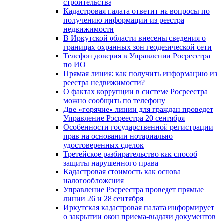
строительства
Кадастровая палата ответит на вопросы по
получению информации из реестра
недвижимости
В Иркутской области внесены сведения о
границах охранных зон геодезической сети
Телефон доверия в Управлении Росреестра
по ИО
Прямая линия: как получить информацию из
реестра недвижимости?
О фактах коррупции в системе Росреестра
можно сообщить по телефону
Две «горячие» линии для граждан проведет
Управление Росреестра 20 сентября
Особенности государственной регистрации
прав на основании нотариально
удостоверенных сделок
Третейское разбирательство как способ
защиты нарушенного права
Кадастровая стоимость как основа
налогообложения
Управление Росреестра проведет прямые
линии 26 и 28 сентября
Иркутская кадастровая палата информирует
о закрытии окон приема-выдачи документов