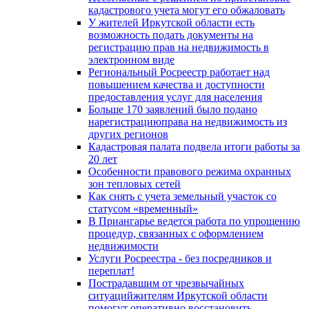
кадастрового учета могут его обжаловать
У жителей Иркутской области есть
возможность подать документы на
регистрацию прав на недвижимость в
электронном виде
Региональный Росреестр работает над
повышением качества и доступности
предоставления услуг для населения
Больше 170 заявлений было подано
нарегистрациюправа на недвижимость из
других регионов
Кадастровая палата подвела итоги работы за
20 лет
Особенности правового режима охранных
зон тепловых сетей
Как снять с учета земельный участок со
статусом «временный»
В Приангарье ведется работа по упрощению
процедур, связанных с оформлением
недвижимости
Услуги Росреестра - без посредников и
переплат!
Пострадавшим от чрезвычайных
ситуацийжителям Иркутской области
помогут оперативно восстановить