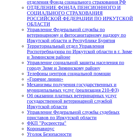
отделения Фонда социального страхования РФ
ОТДЕЛЕНИЕ ФОНДА ПЕНСИОННОГО И
СОЦИАЛЬНОГО СТРАХОВАНИЯ
РОССИЙСКОЙ ФЕДЕРАЦИИ ПО ИРКУТСКОЙ
ОБЛАСТИ
Управление Федеральной службы по
ветеринарному и фитосанитарному надзору по
Иркутской области и Республике Бурятия
Территориальный отдел Управления
Роспотребнадзора по Иркутской области в г. Зиме
и Зиминском районе
Управление социальной защиты населения по
городу Зиме и Зиминскому району
Телефоны центров социальной помощи
«Горячие линии»
Механизмы получения государственных и
муниципальных услуг (реализация 210-ФЗ)
Об оказании платных ветеринарных услуг
государственной ветеринарной службой
Иркутской области
Управление Федеральной службы судебных
приставов по Иркутской области
ФКП "Росреестра"
Коронавирус
Уголок Безопасности