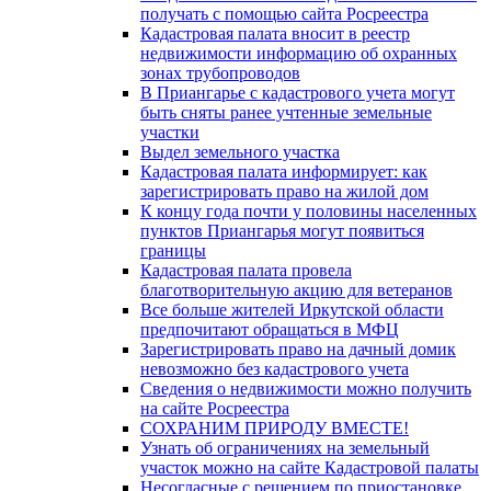
получать с помощью сайта Росреестра
Кадастровая палата вносит в реестр
недвижимости информацию об охранных
зонах трубопроводов
В Приангарье с кадастрового учета могут
быть сняты ранее учтенные земельные
участки
Выдел земельного участка
Кадастровая палата информирует: как
зарегистрировать право на жилой дом
К концу года почти у половины населенных
пунктов Приангарья могут появиться
границы
Кадастровая палата провела
благотворительную акцию для ветеранов
Все больше жителей Иркутской области
предпочитают обращаться в МФЦ
Зарегистрировать право на дачный домик
невозможно без кадастрового учета
Сведения о недвижимости можно получить
на сайте Росреестра
СОХРАНИМ ПРИРОДУ ВМЕСТЕ!
Узнать об ограничениях на земельный
участок можно на сайте Кадастровой палаты
Несогласные с решением по приостановке