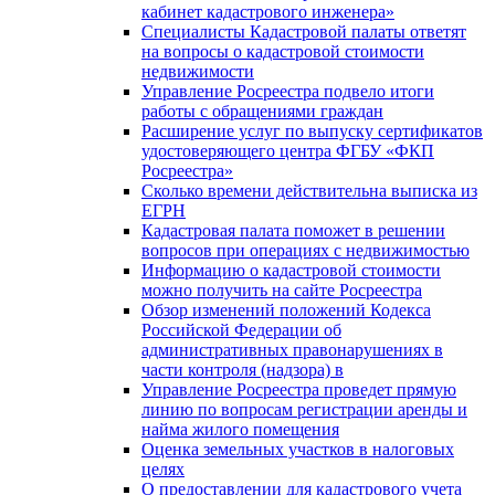
кабинет кадастрового инженера»
Специалисты Кадастровой палаты ответят
на вопросы о кадастровой стоимости
недвижимости
Управление Росреестра подвело итоги
работы с обращениями граждан
Расширение услуг по выпуску сертификатов
удостоверяющего центра ФГБУ «ФКП
Росреестра»
Сколько времени действительна выписка из
ЕГРН
Кадастровая палата поможет в решении
вопросов при операциях с недвижимостью
Информацию о кадастровой стоимости
можно получить на сайте Росреестра
Обзор изменений положений Кодекса
Российской Федерации об
административных правонарушениях в
части контроля (надзора) в
Управление Росреестра проведет прямую
линию по вопросам регистрации аренды и
найма жилого помещения
Оценка земельных участков в налоговых
целях
О предоставлении для кадастрового учета