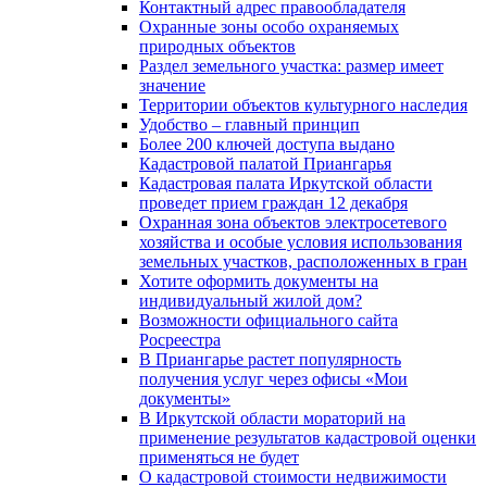
Контактный адрес правообладателя
Охранные зоны особо охраняемых
природных объектов
Раздел земельного участка: размер имеет
значение
Территории объектов культурного наследия
Удобство – главный принцип
Более 200 ключей доступа выдано
Кадастровой палатой Приангарья
Кадастровая палата Иркутской области
проведет прием граждан 12 декабря
Охранная зона объектов электросетевого
хозяйства и особые условия использования
земельных участков, расположенных в гран
Хотите оформить документы на
индивидуальный жилой дом?
Возможности официального сайта
Росреестра
В Приангарье растет популярность
получения услуг через офисы «Мои
документы»
В Иркутской области мораторий на
применение результатов кадастровой оценки
применяться не будет
О кадастровой стоимости недвижимости