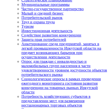
Стратегическое планирование
Муниципальные программы
Частно-государственное партнерство
Малый и средний бизнес
Потребительский рынок
Труд и охрана труда
Туризм
Инвестиционная деятельность
Содействие развитию конкуренции
Защита прав потребителей
Анкетирование среди предприятий, занятых в
легкой промышленности Иркутской области на
предмет возникающих барьеров при
осуществлении деятельности
Опрос для граждан с инвалидностью и
маломобильных групп населения в части
удовлетворенности уровнем доступности объектов
потребительского рынка
Социологические опросы в рамках проведения
ежегодного мониторинга состояния развития
конкуренции на товарных рынках Иркутской
области
Потребность хозяйствующих субъектов в
предоставлении мест для размещения
нестационарных торговых объектов