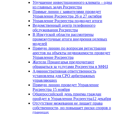
Улучшение инвестиционного климата – одна
из главных задач Росреестра
Прямые линии с заявителями проведет
Управление Росреестра 26 и 27 октября
Управление Росреестра подводит итоги
Ведомственный центр телефонного
обслуживания Росреестра
В Иркутской области рассмотрены
промежуточные итоги внедрения целевых
моделей
Прямую линию по вопросам регистрации
арестов на объекты недвижимости проведет
Управление Росреестра
Жители Приангарья предпочитают
обращаться за услугами Росреестра в МФЦ
Административная ответственность
установлена для СРО арбитражных
управляющих
Прямую линию проведет Управление
Росреестра 15 ноября
Общероссийский день приема граждан
пройдет в Управлении Росреестра12 декабря
Отсутствие межевания не лишает права
собственности, но повышает риски споров о
границах