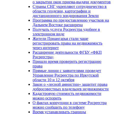
о закрытии окон приема-выдачи документов
Страны СНГ укрепляют сотрудничество в
области геодезии, картографии и
дистанционного зондирования Земли
Программа по предоставлению участков на
Дальнем Востоке расширена
Получать услуги Росреестра удобнее в
электронном виде
Жители Приангарья стали чаще
регистрировать права на недвижимость
через интернет
Расширение деятельности ФГБУ «ФКП
Росреестра»
Пришло время проверить регистрацию
права
Прямые линии с заявителями проведет
Управление Росреестра по Иркутской
области 10 и 12 октября
Закон о «лесной амнистии» защитит права
добросовестных владельцев недвижимости
Кадастровую стоимость недвижимости
можно оспорить
О фактах коррупции в системе Росреестра
можно сообщить по телефону
Время устанавливать границы