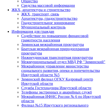
Общество
Средства массовой информации
ЖКХ, архитектура и строительство
ЖКХ, транспорт, связь
Архитектура, градостроительство
Градостроительное зонирование
Муниципальный контроль
Информация для граждан
Содействие по повышению финансовой
грамотности населения
Зиминская межрайонная прокуратура
Братская межрайонная природоохранная
прокуратура
Нижнеудинская транспортная прокуратура
Межмуниципальный отдел МВД РФ "Зиминский"
Межрайонное управление министерства
социального развития, опеки и попечительства
Иркутской области №5
Зиминский филиал ОГКУ Кадровый центр
Иркутской области
Служба Гостехнадзора Иркутской области
Телефоны экстренных и аварийных служб
Межрайонная ИФНС России № 6 по Иркутской
области
Филиал №15 Иркутского регионального