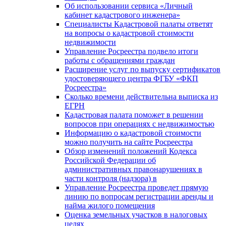
Об использовании сервиса «Личный
кабинет кадастрового инженера»
Специалисты Кадастровой палаты ответят
на вопросы о кадастровой стоимости
недвижимости
Управление Росреестра подвело итоги
работы с обращениями граждан
Расширение услуг по выпуску сертификатов
удостоверяющего центра ФГБУ «ФКП
Росреестра»
Сколько времени действительна выписка из
ЕГРН
Кадастровая палата поможет в решении
вопросов при операциях с недвижимостью
Информацию о кадастровой стоимости
можно получить на сайте Росреестра
Обзор изменений положений Кодекса
Российской Федерации об
административных правонарушениях в
части контроля (надзора) в
Управление Росреестра проведет прямую
линию по вопросам регистрации аренды и
найма жилого помещения
Оценка земельных участков в налоговых
целях