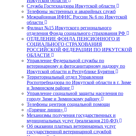
Иркутской области
Служба Гостехнадзора Иркутской области
Телефоны экстренных и аварийных служб
Межрайонная ИФНС России № 6 по Иркутской
области
Филиал №15 Иркутского регионального
отделения Фонда социального страхования РФ
ОТДЕЛЕНИЕ ФОНДА ПЕНСИОННОГО И
СОЦИАЛЬНОГО СТРАХОВАНИЯ
РОССИЙСКОЙ ФЕДЕРАЦИИ ПО ИРКУТСКОЙ
ОБЛАСТИ
Управление Федеральной службы по
ветеринарному и фитосанитарному надзору по
Иркутской области и Республике Бурятия
Территориальный отдел Управления
Роспотребнадзора по Иркутской области в г. Зиме
и Зиминском районе
Управление социальной защиты населения по
городу Зиме и Зиминскому району
Телефоны центров социальной помощи
«Горячие линии»
Механизмы получения государственных и
муниципальных услуг (реализация 210-ФЗ)
Об оказании платных ветеринарных услуг
государственной ветеринарной службой