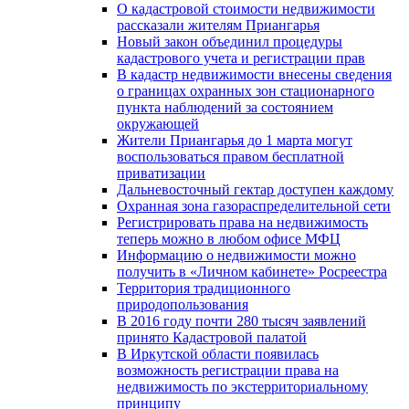
О кадастровой стоимости недвижимости
рассказали жителям Приангарья
Новый закон объединил процедуры
кадастрового учета и регистрации прав
В кадастр недвижимости внесены сведения
о границах охранных зон стационарного
пункта наблюдений за состоянием
окружающей
Жители Приангарья до 1 марта могут
воспользоваться правом бесплатной
приватизации
Дальневосточный гектар доступен каждому
Охранная зона газораспределительной сети
Регистрировать права на недвижимость
теперь можно в любом офисе МФЦ
Информацию о недвижимости можно
получить в «Личном кабинете» Росреестра
Территория традиционного
природопользования
В 2016 году почти 280 тысяч заявлений
принято Кадастровой палатой
В Иркутской области появилась
возможность регистрации права на
недвижимость по экстерриториальному
принципу