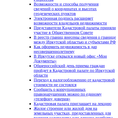
Возможности и способы получения
сведений о координатах и высотах
геодезических пунктов
Электронная подпись расширяет
возможности владельцев недвижимости
Представители Кадастровой палаты приняли
участие в Общественном Совете
В реестр границ внесены сведения о границе
между Иркутской областью и субъектами РФ
Как оформить недвижимость в дар
несовершеннолетнему
В Иркутске открылся новый офис «Мои
Документы»
Общероссийский день приема граждан
пройдет в Кадастровой палате по Иркутской
области
Переход к налогообложению от кадастровой
стоимости не состоялся
Сообщить о коррупционных
правонарушениях можно по единому
«телефону доверия»
Кадастровая палата приглашает на лекцию
Жилое строение или жилой дом на
земельных участках, предоставленных для
ведения садоводства или дачного хозяйства