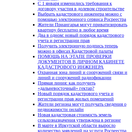
C 1 января изменились требования к
договору участия в долевом строительстве
Выбрать кадастрового инженера можно с
помощью электронного сервиса Росреестра
Жители Приангарья могут приватизировать
квартиру бесплатно в любое время
Два в одном: новый порядок кадастрового
учета и регистрации прав
Получить электронную подпись теперь
можно в офисах Кадастровой палаты
ПОМОЩЬ НА ЭТАПЕ ПРОВЕРКИ
ДОКУМЕНТОВ В ЛИЧНОМ КАБИНЕТЕ
КАДАСТРОВОГО ИНЖЕНЕРА
Охранная зона линий и сооружений связи и
линий и сооружений радиофикации
Прямая линия: как получить
«дальневосточный» гектар?
Новый порядок кадастрового учета и
регистрации прав жилых помещений
Жители региона могут получать сведения о
недвижимости онлайн
Новая кадастровая стоимость земель
сельхозназначения утверждена в регионе
В марте в Иркутской области выросло
количество заявлений на услуги Росреестра