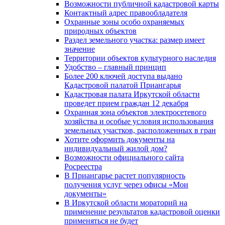
Возможности публичной кадастровой карты
Контактный адрес правообладателя
Охранные зоны особо охраняемых
природных объектов
Раздел земельного участка: размер имеет
значение
Территории объектов культурного наследия
Удобство – главный принцип
Более 200 ключей доступа выдано
Кадастровой палатой Приангарья
Кадастровая палата Иркутской области
проведет прием граждан 12 декабря
Охранная зона объектов электросетевого
хозяйства и особые условия использования
земельных участков, расположенных в гран
Хотите оформить документы на
индивидуальный жилой дом?
Возможности официального сайта
Росреестра
В Приангарье растет популярность
получения услуг через офисы «Мои
документы»
В Иркутской области мораторий на
применение результатов кадастровой оценки
применяться не будет