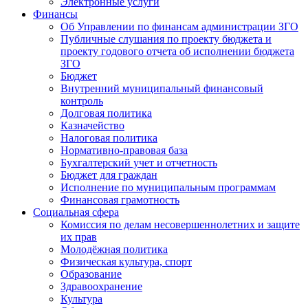
Электронные услуги
Финансы
Об Управлении по финансам администрации ЗГО
Публичные слушания по проекту бюджета и
проекту годового отчета об исполнении бюджета
ЗГО
Бюджет
Внутренний муниципальный финансовый
контроль
Долговая политика
Казначейство
Налоговая политика
Нормативно-правовая база
Бухгалтерский учет и отчетность
Бюджет для граждан
Исполнение по муниципальным программам
Финансовая грамотность
Социальная сфера
Комиссия по делам несовершеннолетних и защите
их прав
Молодёжная политика
Физическая культура, спорт
Образование
Здравоохранение
Культура