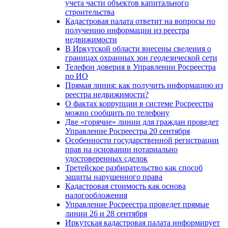
учета части объектов капитального
строительства
Кадастровая палата ответит на вопросы по
получению информации из реестра
недвижимости
В Иркутской области внесены сведения о
границах охранных зон геодезической сети
Телефон доверия в Управлении Росреестра
по ИО
Прямая линия: как получить информацию из
реестра недвижимости?
О фактах коррупции в системе Росреестра
можно сообщить по телефону
Две «горячие» линии для граждан проведет
Управление Росреестра 20 сентября
Особенности государственной регистрации
прав на основании нотариально
удостоверенных сделок
Третейское разбирательство как способ
защиты нарушенного права
Кадастровая стоимость как основа
налогообложения
Управление Росреестра проведет прямые
линии 26 и 28 сентября
Иркутская кадастровая палата информирует