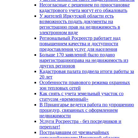
Несогласные с решением по приостановке
кадастрового учета могут его обжаловать
У жителей Иркутской области есть
возможность подать документы на
регистрацию прав на недвижимость в
электронном виде
Региональный Росреестр работает над
повышением качества и доступности
предоставления услуг для населения
Больше 170 заявлений было подано
нарегистрациюправа на недвижимость из
других регионов
Кадастровая палата подвела итоги работы за
20 лет
Особенности правового режима охранных
зон тепловых сетей
Как снять с учета земельный участок со
статусом «временный»
В Приангарье ведется работа по упрощению
процедур, связанных с оформлением
недвижимости
Услуги Росреестра - без посредников и
переплат!
Пострадавшим от чрезвычайных
ситуацийжителям Иркутской области