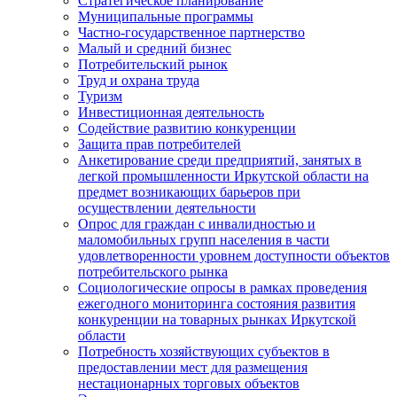
Стратегическое планирование
Муниципальные программы
Частно-государственное партнерство
Малый и средний бизнес
Потребительский рынок
Труд и охрана труда
Туризм
Инвестиционная деятельность
Содействие развитию конкуренции
Защита прав потребителей
Анкетирование среди предприятий, занятых в
легкой промышленности Иркутской области на
предмет возникающих барьеров при
осуществлении деятельности
Опрос для граждан с инвалидностью и
маломобильных групп населения в части
удовлетворенности уровнем доступности объектов
потребительского рынка
Социологические опросы в рамках проведения
ежегодного мониторинга состояния развития
конкуренции на товарных рынках Иркутской
области
Потребность хозяйствующих субъектов в
предоставлении мест для размещения
нестационарных торговых объектов