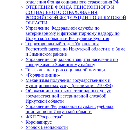
отделения Фонда социального страхования РФ
ОТДЕЛЕНИЕ ФОНДА ПЕНСИОННОГО И
СОЦИАЛЬНОГО СТРАХОВАНИЯ
РОССИЙСКОЙ ФЕДЕРАЦИИ ПО ИРКУТСКОЙ
ОБЛАСТИ
Управление Федеральной службы по
ветеринарному и фитосанитарному надзору по
Иркутской области и Республике Бурятия
Территориальный отдел Управления
Роспотребнадзора по Иркутской области в г. Зиме
и Зиминском районе
Управление социальной защиты населения по
городу Зиме и Зиминскому району
Телефоны центров социальной помощи
«Горячие линии»
Механизмы получения государственных и
муниципальных услуг (реализация 210-ФЗ)
Об оказании платных ветеринарных услуг
государственной ветеринарной службой
Иркутской области
Управление Федеральной службы судебных
приставов по Иркутской области
ФКП "Росреестра"
Коронавирус
Уголок Безопасности