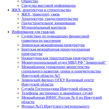
Общество
Средства массовой информации
ЖКХ, архитектура и строительство
ЖКХ, транспорт, связь
Архитектура, градостроительство
Градостроительное зонирование
Муниципальный контроль
Информация для граждан
Содействие по повышению финансовой
грамотности населения
Зиминская межрайонная прокуратура
Братская межрайонная природоохранная
прокуратура
Нижнеудинская транспортная прокуратура
Межмуниципальный отдел МВД РФ "Зиминский"
Межрайонное управление министерства
социального развития, опеки и попечительства
Иркутской области №5
Зиминский филиал ОГКУ Кадровый центр
Иркутской области
Служба Гостехнадзора Иркутской области
Телефоны экстренных и аварийных служб
Межрайонная ИФНС России № 6 по Иркутской
области
Филиал №15 Иркутского регионального