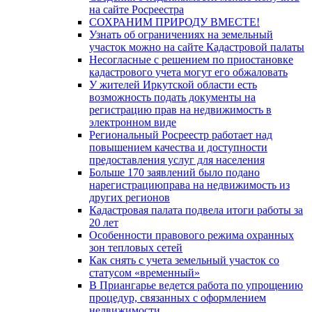
на сайте Росреестра
СОХРАНИМ ПРИРОДУ ВМЕСТЕ!
Узнать об ограничениях на земельный
участок можно на сайте Кадастровой палаты
Несогласные с решением по приостановке
кадастрового учета могут его обжаловать
У жителей Иркутской области есть
возможность подать документы на
регистрацию прав на недвижимость в
электронном виде
Региональный Росреестр работает над
повышением качества и доступности
предоставления услуг для населения
Больше 170 заявлений было подано
нарегистрациюправа на недвижимость из
других регионов
Кадастровая палата подвела итоги работы за
20 лет
Особенности правового режима охранных
зон тепловых сетей
Как снять с учета земельный участок со
статусом «временный»
В Приангарье ведется работа по упрощению
процедур, связанных с оформлением
недвижимости