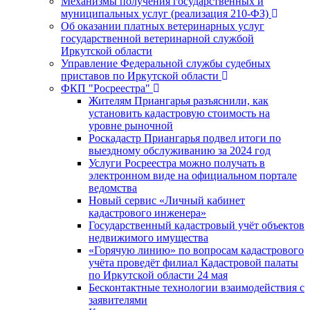
Механизмы получения государственных и
муниципальных услуг (реализация 210-ФЗ)
Об оказании платных ветеринарных услуг
государственной ветеринарной службой
Иркутской области
Управление Федеральной службы судебных
приставов по Иркутской области
ФКП "Росреестра"
Жителям Приангарья разъяснили, как
установить кадастровую стоимость на
уровне рыночной
Роскадастр Приангарья подвел итоги по
выездному обслуживанию за 2024 год
Услуги Росреестра можно получать в
электронном виде на официальном портале
ведомства
Новый сервис «Личный кабинет
кадастрового инженера»
Государственный кадастровый учёт объектов
недвижимого имущества
«Горячую линию» по вопросам кадастрового
учёта проведёт филиал Кадастровой палаты
по Иркутской области 24 мая
Бесконтактные технологии взаимодействия с
заявителями