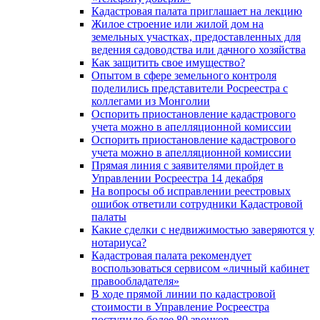
Кадастровая палата приглашает на лекцию
Жилое строение или жилой дом на
земельных участках, предоставленных для
ведения садоводства или дачного хозяйства
Как защитить свое имущество?
Опытом в сфере земельного контроля
поделились представители Росреестра с
коллегами из Монголии
Оспорить приостановление кадастрового
учета можно в апелляционной комиссии
Оспорить приостановление кадастрового
учета можно в апелляционной комиссии
Прямая линия с заявителями пройдет в
Управлении Росреестра 14 декабря
На вопросы об исправлении реестровых
ошибок ответили сотрудники Кадастровой
палаты
Какие сделки с недвижимостью заверяются у
нотариуса?
Кадастровая палата рекомендует
воспользоваться сервисом «личный кабинет
правообладателя»
В ходе прямой линии по кадастровой
стоимости в Управление Росреестра
поступило более 80 звонков