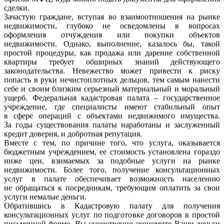
сделки.
Зачастую граждане, вступая во взаимоотношения на рынке
недвижимости, глубоко не осведомлены в вопросах
оформления отчуждения или покупки объектов
недвижимости. Однако, выполнение, казалось бы, такой
простой процедуры, как продажа или дарение собственной
квартиры требует обширных знаний действующего
законодательства. Невежество может привести к риску
попасть в руки нечистоплотных дельцов, тем самым нанести
себе и своим близким серьезный материальный и моральный
ущерб. Федеральная кадастровая палата – государственное
учреждение, где специалисты имеют стабильный опыт
в сфере операций с объектами недвижимого имущества.
За годы существования палаты наработаны и заслуженный
кредит доверия, и добротная репутация.
Вместе с тем, по причине того, что услуга, оказывается
бюджетным учреждением, ее стоимость установлена гораздо
ниже цен, взимаемых за подобные услуги на рынке
недвижимости. Более того, получение консультационных
услуг в палате обеспечивает возможность населению
не обращаться к посредникам, требующим оплатить за свои
услуги немалые деньги.
Обратившись в Кадастровую палату для получения
консультационных услуг по подготовке договоров в простой
письменной форме, Вы существенно экономите Ваши деньги