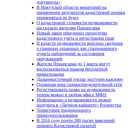
документы»
В Иркутской области мораторий на
применение результатов кадастровой оценки
применяться не будет
О кадастровой стоимости недвижимости
рассказали жителям Приангарья
Новый закон объединил процедуры
кадастрового учета и регистрации прав
В кадастр недвижимости внесены сведения
о границах охранных зон стационарного
пункта наблюдений за состоянием
окружающей
Жители Приангарья до 1 марта могут
воспользоваться правом бесплатной
приватизации
Дальневосточный гектар доступен каждому
Охранная зона газораспределительной сети
Регистрировать права на недвижимость
теперь можно в любом офисе МФЦ
Информацию о недвижимости можно
получить в «Личном кабинете» Росреестра
Территория традиционного
природопользования
В 2016 году почти 280 тысяч заявлений
принято Кадастровой палатой