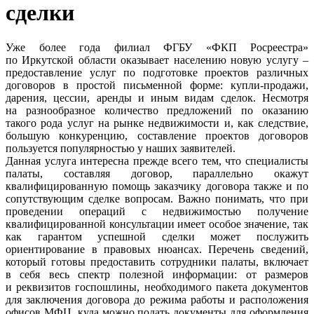
сделки
Уже более года филиал ФГБУ «ФКП Росреестра»
по Иркутской области оказывает населению новую услугу –
предоставление услуг по подготовке проектов различных
договоров в простой письменной форме: купли-продажи,
дарения, цессии, аренды и иным видам сделок. Несмотря
на разнообразное количество предложений по оказанию
такого рода услуг на рынке недвижимости и, как следствие,
большую конкуренцию, составление проектов договоров
пользуется популярностью у наших заявителей.
Данная услуга интересна прежде всего тем, что специалисты
палаты, составляя договор, параллельно окажут
квалифицированную помощь заказчику договора также и по
сопутствующим сделке вопросам. Важно понимать, что при
проведении операций с недвижимостью получение
квалифицированной консультации имеет особое значение, так
как гарантом успешной сделки может послужить
ориентирование в правовых нюансах. Перечень сведений,
который готовы предоставить сотрудники палаты, включает
в себя весь спектр полезной информации: от размеров
и реквизитов госпошлины, необходимого пакета документов
для заключения договора до режима работы и расположения
офисов МФЦ, куда можно подать документы для оформления