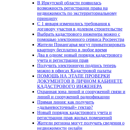
В Иркутской области появилась
возможность регистрации права на
недвижимость по экстерриториальному
принципу
C 1 января изменились требования к
договору участия в долевом строительстве
Выбрать кадастрового инженера можно с
помощью электронного сервиса Росреестра
Жители Приангарья могут приватизировать
квартиру бесплатно в любое время
Два в одном: новый порядок кадастрового
учета и регистрации прав
Получить электронную подпись теперь
можно в офисах Кадастровой палаты
ПОМОЩЬ НА ЭТАПЕ ПРОВЕРКИ
ДОКУМЕНТОВ В ЛИЧНОМ КАБИНЕТЕ
КАДАСТРОВОГО ИНЖЕНЕРА
Охранная зона линий и сооружений связи и
линий и сооружений радиофикации
Прямая линия: как получить
«дальневосточный» гектар?
Новый порядок кадастрового учета и
регистрации прав жилых помещений
Жители региона могут получать сведения о
недвижимости онлайн