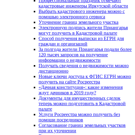
Профессиональный праздник отмечают
кадастровые инженеры Иркутской области
Выбрать кадастрового инженера можно с
помощью электронного сервиса
Уточнение границ земельного участка
Электронную подпись жители Приангарья
могут получить в Кадастровой палате
Способ получения выписки из ЕГРН для
граждан и организаций
За полгода жители Приангарья подали более
120 тысяч запросов на получение
информации о недвижимости
Получать сведения о недвижимости можно
дистанционно
Новые ключи доступа к ФГИС ЕГРН можно
получить на сайте Росреестра
«Дачная конституция»: какие изменения
ждут дачников в 2019 году?
Документы для имущественных сделок
теперь можно подготовить в Кадастровой
палате
Услуги Росреестра можно получить без
помощи посредников
Согласование границ земельных участков
при их уточнении