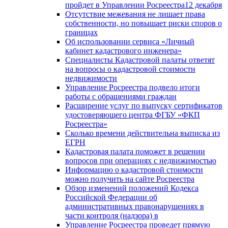
пройдет в Управлении Росреестра12 декабря
Отсутствие межевания не лишает права
собственности, но повышает риски споров о
границах
Об использовании сервиса «Личный
кабинет кадастрового инженера»
Специалисты Кадастровой палаты ответят
на вопросы о кадастровой стоимости
недвижимости
Управление Росреестра подвело итоги
работы с обращениями граждан
Расширение услуг по выпуску сертификатов
удостоверяющего центра ФГБУ «ФКП
Росреестра»
Сколько времени действительна выписка из
ЕГРН
Кадастровая палата поможет в решении
вопросов при операциях с недвижимостью
Информацию о кадастровой стоимости
можно получить на сайте Росреестра
Обзор изменений положений Кодекса
Российской Федерации об
административных правонарушениях в
части контроля (надзора) в
Управление Росреестра проведет прямую