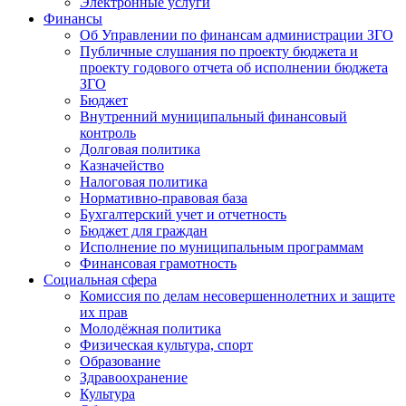
Электронные услуги
Финансы
Об Управлении по финансам администрации ЗГО
Публичные слушания по проекту бюджета и
проекту годового отчета об исполнении бюджета
ЗГО
Бюджет
Внутренний муниципальный финансовый
контроль
Долговая политика
Казначейство
Налоговая политика
Нормативно-правовая база
Бухгалтерский учет и отчетность
Бюджет для граждан
Исполнение по муниципальным программам
Финансовая грамотность
Социальная сфера
Комиссия по делам несовершеннолетних и защите
их прав
Молодёжная политика
Физическая культура, спорт
Образование
Здравоохранение
Культура