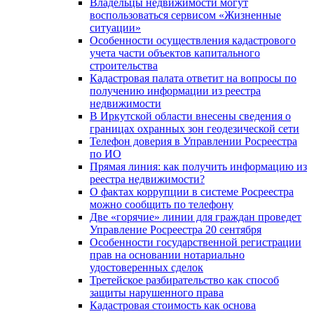
Владельцы недвижимости могут
воспользоваться сервисом «Жизненные
ситуации»
Особенности осуществления кадастрового
учета части объектов капитального
строительства
Кадастровая палата ответит на вопросы по
получению информации из реестра
недвижимости
В Иркутской области внесены сведения о
границах охранных зон геодезической сети
Телефон доверия в Управлении Росреестра
по ИО
Прямая линия: как получить информацию из
реестра недвижимости?
О фактах коррупции в системе Росреестра
можно сообщить по телефону
Две «горячие» линии для граждан проведет
Управление Росреестра 20 сентября
Особенности государственной регистрации
прав на основании нотариально
удостоверенных сделок
Третейское разбирательство как способ
защиты нарушенного права
Кадастровая стоимость как основа