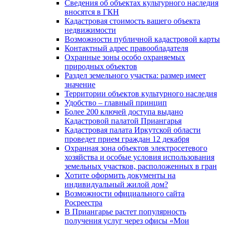
Сведения об объектах культурного наследия
вносятся в ГКН
Кадастровая стоимость вашего объекта
недвижимости
Возможности публичной кадастровой карты
Контактный адрес правообладателя
Охранные зоны особо охраняемых
природных объектов
Раздел земельного участка: размер имеет
значение
Территории объектов культурного наследия
Удобство – главный принцип
Более 200 ключей доступа выдано
Кадастровой палатой Приангарья
Кадастровая палата Иркутской области
проведет прием граждан 12 декабря
Охранная зона объектов электросетевого
хозяйства и особые условия использования
земельных участков, расположенных в гран
Хотите оформить документы на
индивидуальный жилой дом?
Возможности официального сайта
Росреестра
В Приангарье растет популярность
получения услуг через офисы «Мои