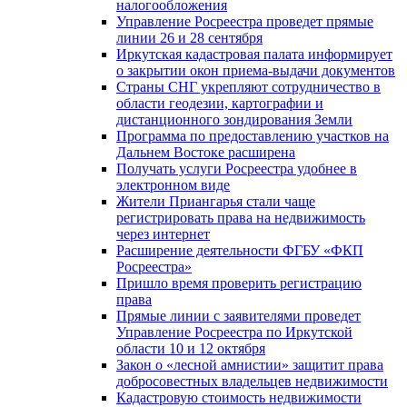
налогообложения
Управление Росреестра проведет прямые
линии 26 и 28 сентября
Иркутская кадастровая палата информирует
о закрытии окон приема-выдачи документов
Страны СНГ укрепляют сотрудничество в
области геодезии, картографии и
дистанционного зондирования Земли
Программа по предоставлению участков на
Дальнем Востоке расширена
Получать услуги Росреестра удобнее в
электронном виде
Жители Приангарья стали чаще
регистрировать права на недвижимость
через интернет
Расширение деятельности ФГБУ «ФКП
Росреестра»
Пришло время проверить регистрацию
права
Прямые линии с заявителями проведет
Управление Росреестра по Иркутской
области 10 и 12 октября
Закон о «лесной амнистии» защитит права
добросовестных владельцев недвижимости
Кадастровую стоимость недвижимости