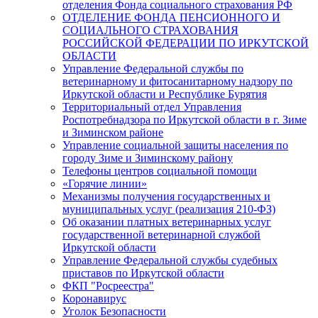
отделения Фонда социального страхования РФ
ОТДЕЛЕНИЕ ФОНДА ПЕНСИОННОГО И
СОЦИАЛЬНОГО СТРАХОВАНИЯ
РОССИЙСКОЙ ФЕДЕРАЦИИ ПО ИРКУТСКОЙ
ОБЛАСТИ
Управление Федеральной службы по
ветеринарному и фитосанитарному надзору по
Иркутской области и Республике Бурятия
Территориальный отдел Управления
Роспотребнадзора по Иркутской области в г. Зиме
и Зиминском районе
Управление социальной защиты населения по
городу Зиме и Зиминскому району
Телефоны центров социальной помощи
«Горячие линии»
Механизмы получения государственных и
муниципальных услуг (реализация 210-ФЗ)
Об оказании платных ветеринарных услуг
государственной ветеринарной службой
Иркутской области
Управление Федеральной службы судебных
приставов по Иркутской области
ФКП "Росреестра"
Коронавирус
Уголок Безопасности