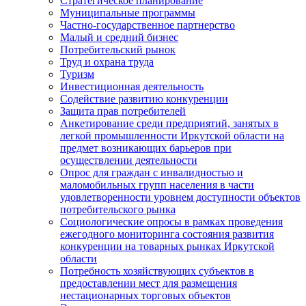
Стратегическое планирование
Муниципальные программы
Частно-государственное партнерство
Малый и средний бизнес
Потребительский рынок
Труд и охрана труда
Туризм
Инвестиционная деятельность
Содействие развитию конкуренции
Защита прав потребителей
Анкетирование среди предприятий, занятых в
легкой промышленности Иркутской области на
предмет возникающих барьеров при
осуществлении деятельности
Опрос для граждан с инвалидностью и
маломобильных групп населения в части
удовлетворенности уровнем доступности объектов
потребительского рынка
Социологические опросы в рамках проведения
ежегодного мониторинга состояния развития
конкуренции на товарных рынках Иркутской
области
Потребность хозяйствующих субъектов в
предоставлении мест для размещения
нестационарных торговых объектов