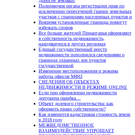
Дорогие земляки!
Полномочия органа регистрации прав по
исключению пересечений границ земельных
участков с границами населенных пунктов и
Вовремя установленные границы помогут
избежать споров
Все больше жителей Приангарья оформляют
в собственность недвижимость,
находящуюся в других регионах
Единый государственный реестр
недвижимости пополнился сведениями о
границах охранных зон пунктов
государственной
Изменение местоположения и режима
работы офисов МФЦ
СВЕДЕНИЯ ОБ ОБЪЕКТАХ
НЕДВИЖИМОСТИ В РЕЖИМЕ ONLINE
Если при оформлении недвижимости
допущена ошибка…
Объект долевого строительства: как
оформить право собственности?
Как изменится кадастровая стоимость земли
в 2018 году
МЕЖВЕДОМСТВЕННОЕ
ВЗАИМОДЕЙСТВИЕ УПРОЩАЕТ