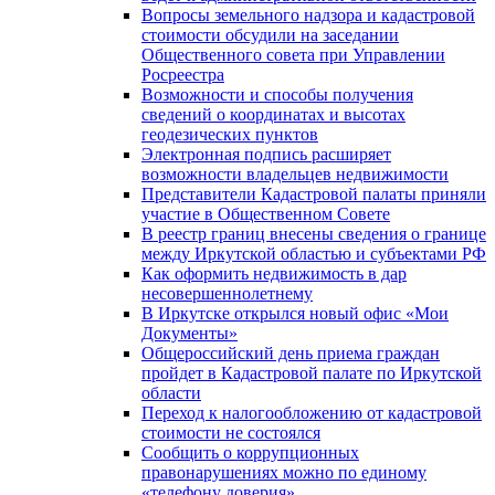
Вопросы земельного надзора и кадастровой
стоимости обсудили на заседании
Общественного совета при Управлении
Росреестра
Возможности и способы получения
сведений о координатах и высотах
геодезических пунктов
Электронная подпись расширяет
возможности владельцев недвижимости
Представители Кадастровой палаты приняли
участие в Общественном Совете
В реестр границ внесены сведения о границе
между Иркутской областью и субъектами РФ
Как оформить недвижимость в дар
несовершеннолетнему
В Иркутске открылся новый офис «Мои
Документы»
Общероссийский день приема граждан
пройдет в Кадастровой палате по Иркутской
области
Переход к налогообложению от кадастровой
стоимости не состоялся
Сообщить о коррупционных
правонарушениях можно по единому
«телефону доверия»