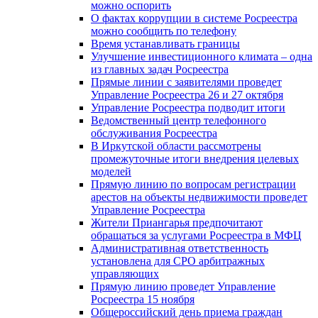
можно оспорить
О фактах коррупции в системе Росреестра
можно сообщить по телефону
Время устанавливать границы
Улучшение инвестиционного климата – одна
из главных задач Росреестра
Прямые линии с заявителями проведет
Управление Росреестра 26 и 27 октября
Управление Росреестра подводит итоги
Ведомственный центр телефонного
обслуживания Росреестра
В Иркутской области рассмотрены
промежуточные итоги внедрения целевых
моделей
Прямую линию по вопросам регистрации
арестов на объекты недвижимости проведет
Управление Росреестра
Жители Приангарья предпочитают
обращаться за услугами Росреестра в МФЦ
Административная ответственность
установлена для СРО арбитражных
управляющих
Прямую линию проведет Управление
Росреестра 15 ноября
Общероссийский день приема граждан