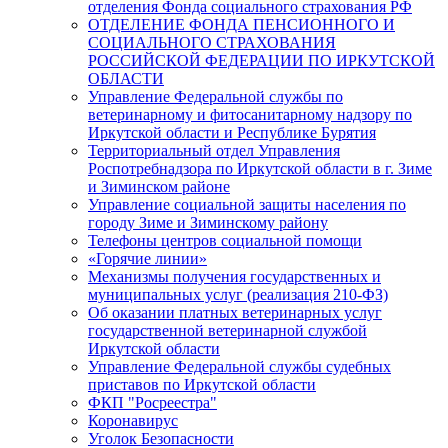
отделения Фонда социального страхования РФ
ОТДЕЛЕНИЕ ФОНДА ПЕНСИОННОГО И
СОЦИАЛЬНОГО СТРАХОВАНИЯ
РОССИЙСКОЙ ФЕДЕРАЦИИ ПО ИРКУТСКОЙ
ОБЛАСТИ
Управление Федеральной службы по
ветеринарному и фитосанитарному надзору по
Иркутской области и Республике Бурятия
Территориальный отдел Управления
Роспотребнадзора по Иркутской области в г. Зиме
и Зиминском районе
Управление социальной защиты населения по
городу Зиме и Зиминскому району
Телефоны центров социальной помощи
«Горячие линии»
Механизмы получения государственных и
муниципальных услуг (реализация 210-ФЗ)
Об оказании платных ветеринарных услуг
государственной ветеринарной службой
Иркутской области
Управление Федеральной службы судебных
приставов по Иркутской области
ФКП "Росреестра"
Коронавирус
Уголок Безопасности