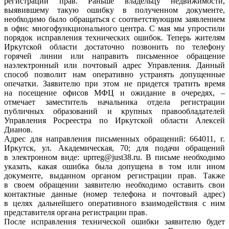
регистрации прав. Раньше владельцу недвижимости,
выявившему такую ошибку в полученном документе,
необходимо было обращаться с соответствующим заявлением
в офис многофункционального центра. С мая мы упростили
порядок исправления технических ошибок. Теперь жителям
Иркутской области достаточно позвонить по телефону
горячей линии или направить письменное обращение
наэлектронный или почтовый адрес Управления. Данный
способ позволит нам оперативно устранять допущенные
опечатки. Заявителю при этом не придется тратить время
на посещение офисов МФЦ и ожидание в очередях, –
отмечает заместитель начальника отдела регистрации
публичных образований и крупных правообладателей
Управления Росреестра по Иркутской области Алексей
Дианов.
Адрес для направления письменных обращений: 664011, г.
Иркутск, ул. Академическая, 70; для подачи обращений
в электронном виде: uprreg@just38.ru. В письме необходимо
указать, какая ошибка была допущена в том или ином
документе, выданном органом регистрации прав. Также
в своем обращении заявителю необходимо оставить свои
контактные данные (номер телефона и почтовый адрес)
в целях дальнейшего оперативного взаимодействия с ним
представителя органа регистрации прав.
После исправления технической ошибки заявителю будет