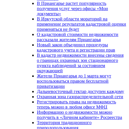
В Приангарье растет популярность
получения услуг через офисы «Мои
документы»
В Иркутской области мораторий на
применение результатов кадастровой оценки
применяться не будет
О кадастровой стоимости недвижимости
рассказали жителям Приангарья
Новый закон объединил процедуры
кадастрового учета и регистрации прав
В кадастр недвижимости внесены сведения
о границах охранных зон стационарного
пункта наблюдений за состоянием
окружающей
Жители Приангарья до 1 марта могут
воспользоваться правом бесплатной
приватизации
Дальневосточный гектар доступен каждому
Охранная зона газораспределительной сети
Регистрировать права на недвижимость
теперь можно в любом офисе МФЦ
Информацию о недвижимости можно
получить в «Личном кабинете» Росреестра
Территория традиционного
природопользования