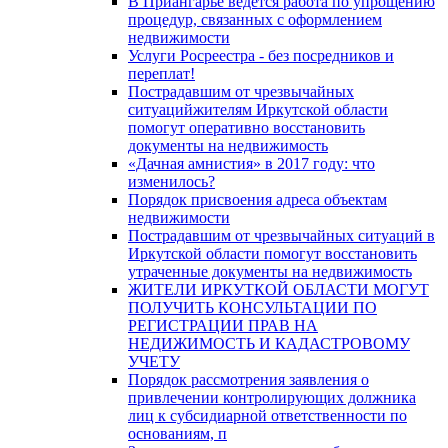
В Приангарье ведется работа по упрощению
процедур, связанных с оформлением
недвижимости
Услуги Росреестра - без посредников и
переплат!
Пострадавшим от чрезвычайных
ситуацийжителям Иркутской области
помогут оперативно восстановить
документы на недвижимость
«Дачная амнистия» в 2017 году: что
изменилось?
Порядок присвоения адреса объектам
недвижимости
Пострадавшим от чрезвычайных ситуаций в
Иркутской области помогут восстановить
утраченные документы на недвижимость
ЖИТЕЛИ ИРКУТКОЙ ОБЛАСТИ МОГУТ
ПОЛУЧИТЬ КОНСУЛЬТАЦИИ ПО
РЕГИСТРАЦИИ ПРАВ НА
НЕДИЖИМОСТЬ И КАДАСТРОВОМУ
УЧЕТУ
Порядок рассмотрения заявления о
привлечении контролирующих должника
лиц к субсидиарной ответственности по
основаниям, п