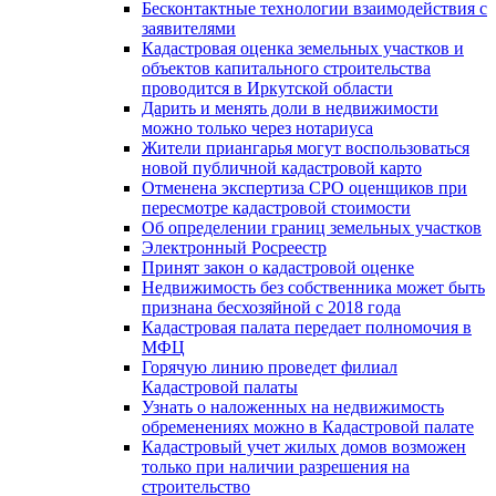
Бесконтактные технологии взаимодействия с
заявителями
Кадастровая оценка земельных участков и
объектов капитального строительства
проводится в Иркутской области
Дарить и менять доли в недвижимости
можно только через нотариуса
Жители приангарья могут воспользоваться
новой публичной кадастровой карто
Отменена экспертиза СРО оценщиков при
пересмотре кадастровой стоимости
Об определении границ земельных участков
Электронный Росреестр
Принят закон о кадастровой оценке
Недвижимость без собственника может быть
признана бесхозяйной с 2018 года
Кадастровая палата передает полномочия в
МФЦ
Горячую линию проведет филиал
Кадастровой палаты
Узнать о наложенных на недвижимость
обременениях можно в Кадастровой палате
Кадастровый учет жилых домов возможен
только при наличии разрешения на
строительство