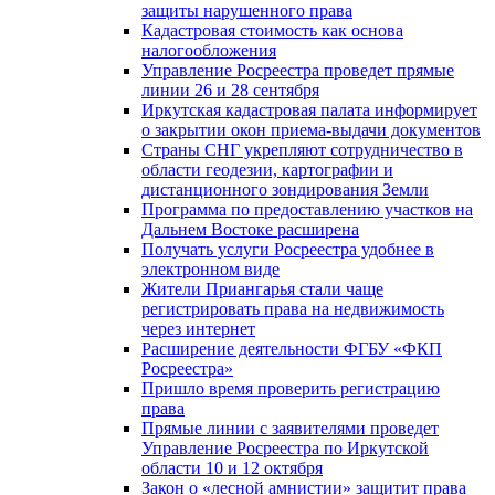
защиты нарушенного права
Кадастровая стоимость как основа
налогообложения
Управление Росреестра проведет прямые
линии 26 и 28 сентября
Иркутская кадастровая палата информирует
о закрытии окон приема-выдачи документов
Страны СНГ укрепляют сотрудничество в
области геодезии, картографии и
дистанционного зондирования Земли
Программа по предоставлению участков на
Дальнем Востоке расширена
Получать услуги Росреестра удобнее в
электронном виде
Жители Приангарья стали чаще
регистрировать права на недвижимость
через интернет
Расширение деятельности ФГБУ «ФКП
Росреестра»
Пришло время проверить регистрацию
права
Прямые линии с заявителями проведет
Управление Росреестра по Иркутской
области 10 и 12 октября
Закон о «лесной амнистии» защитит права