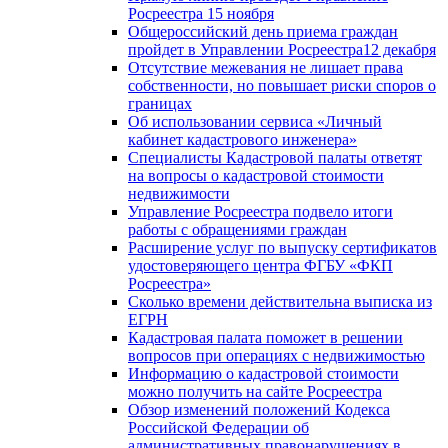
Росреестра 15 ноября
Общероссийский день приема граждан
пройдет в Управлении Росреестра12 декабря
Отсутствие межевания не лишает права
собственности, но повышает риски споров о
границах
Об использовании сервиса «Личный
кабинет кадастрового инженера»
Специалисты Кадастровой палаты ответят
на вопросы о кадастровой стоимости
недвижимости
Управление Росреестра подвело итоги
работы с обращениями граждан
Расширение услуг по выпуску сертификатов
удостоверяющего центра ФГБУ «ФКП
Росреестра»
Сколько времени действительна выписка из
ЕГРН
Кадастровая палата поможет в решении
вопросов при операциях с недвижимостью
Информацию о кадастровой стоимости
можно получить на сайте Росреестра
Обзор изменений положений Кодекса
Российской Федерации об
административных правонарушениях в