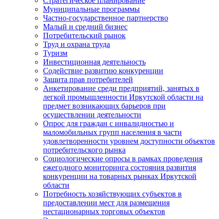
Стратегическое планирование
Муниципальные программы
Частно-государственное партнерство
Малый и средний бизнес
Потребительский рынок
Труд и охрана труда
Туризм
Инвестиционная деятельность
Содействие развитию конкуренции
Защита прав потребителей
Анкетирование среди предприятий, занятых в
легкой промышленности Иркутской области на
предмет возникающих барьеров при
осуществлении деятельности
Опрос для граждан с инвалидностью и
маломобильных групп населения в части
удовлетворенности уровнем доступности объектов
потребительского рынка
Социологические опросы в рамках проведения
ежегодного мониторинга состояния развития
конкуренции на товарных рынках Иркутской
области
Потребность хозяйствующих субъектов в
предоставлении мест для размещения
нестационарных торговых объектов