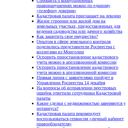
Сообщить о коррупционных
правонарушениях можно по единому
«телефону доверия»
Кадастровая палата приглашает на лекцию
Жилое строение или жилой дом на
земельных участках, предоставленных для
ведения садоводства или дачного хозяйства
Как защитить свое имущество?
Опытом в сфере земельного контроля
поделились представители Росреестра с
коллегами из Монголии
Оспорить приостановление кадастрового
учета можно в апелляционной комиссии
Оспорить приостановление кадастрового
учета можно в апелляционной комиссии
Прямая линия с заявителями пройдет в
Управлении Росреестра 14 декабря
На вопросы об исправлении реестровых
ошибок ответили сотрудники Кадастровой
палаты
Какие сделки с недвижимостью заверяются у
нотариуса?
Кадастровая палата рекомендует
воспользоваться сервисом «личный кабинет
правообладателя»