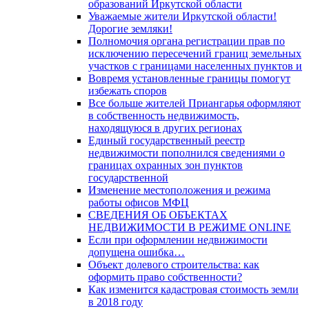
образований Иркутской области
Уважаемые жители Иркутской области!
Дорогие земляки!
Полномочия органа регистрации прав по
исключению пересечений границ земельных
участков с границами населенных пунктов и
Вовремя установленные границы помогут
избежать споров
Все больше жителей Приангарья оформляют
в собственность недвижимость,
находящуюся в других регионах
Единый государственный реестр
недвижимости пополнился сведениями о
границах охранных зон пунктов
государственной
Изменение местоположения и режима
работы офисов МФЦ
СВЕДЕНИЯ ОБ ОБЪЕКТАХ
НЕДВИЖИМОСТИ В РЕЖИМЕ ONLINE
Если при оформлении недвижимости
допущена ошибка…
Объект долевого строительства: как
оформить право собственности?
Как изменится кадастровая стоимость земли
в 2018 году