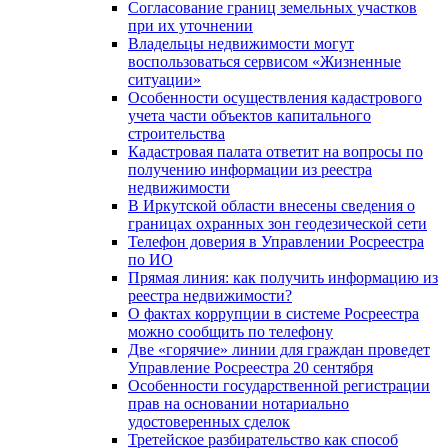
Согласование границ земельных участков
при их уточнении
Владельцы недвижимости могут
воспользоваться сервисом «Жизненные
ситуации»
Особенности осуществления кадастрового
учета части объектов капитального
строительства
Кадастровая палата ответит на вопросы по
получению информации из реестра
недвижимости
В Иркутской области внесены сведения о
границах охранных зон геодезической сети
Телефон доверия в Управлении Росреестра
по ИО
Прямая линия: как получить информацию из
реестра недвижимости?
О фактах коррупции в системе Росреестра
можно сообщить по телефону
Две «горячие» линии для граждан проведет
Управление Росреестра 20 сентября
Особенности государственной регистрации
прав на основании нотариально
удостоверенных сделок
Третейское разбирательство как способ