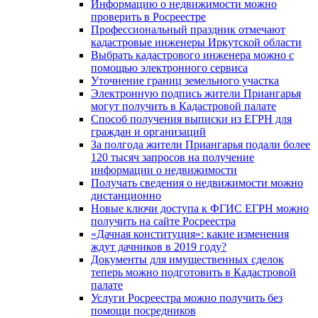
Информацию о недвижимости можно
проверить в Росреестре
Профессиональный праздник отмечают
кадастровые инженеры Иркутской области
Выбрать кадастрового инженера можно с
помощью электронного сервиса
Уточнение границ земельного участка
Электронную подпись жители Приангарья
могут получить в Кадастровой палате
Способ получения выписки из ЕГРН для
граждан и организаций
За полгода жители Приангарья подали более
120 тысяч запросов на получение
информации о недвижимости
Получать сведения о недвижимости можно
дистанционно
Новые ключи доступа к ФГИС ЕГРН можно
получить на сайте Росреестра
«Дачная конституция»: какие изменения
ждут дачников в 2019 году?
Документы для имущественных сделок
теперь можно подготовить в Кадастровой
палате
Услуги Росреестра можно получить без
помощи посредников