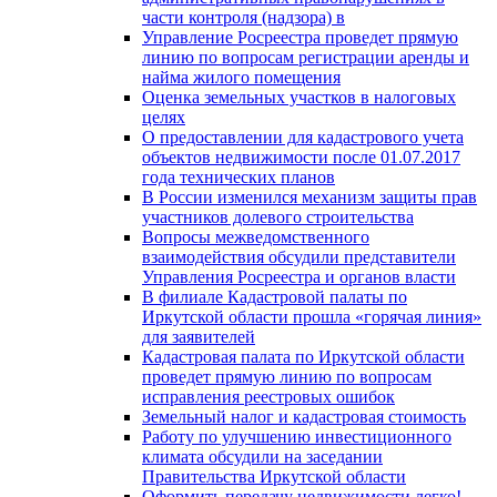
части контроля (надзора) в
Управление Росреестра проведет прямую
линию по вопросам регистрации аренды и
найма жилого помещения
Оценка земельных участков в налоговых
целях
О предоставлении для кадастрового учета
объектов недвижимости после 01.07.2017
года технических планов
В России изменился механизм защиты прав
участников долевого строительства
Вопросы межведомственного
взаимодействия обсудили представители
Управления Росреестра и органов власти
В филиале Кадастровой палаты по
Иркутской области прошла «горячая линия»
для заявителей
Кадастровая палата по Иркутской области
проведет прямую линию по вопросам
исправления реестровых ошибок
Земельный налог и кадастровая стоимость
Работу по улучшению инвестиционного
климата обсудили на заседании
Правительства Иркутской области
Оформить передачу недвижимости легко!