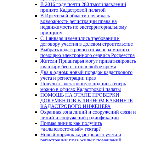
В 2016 году почти 280 тысяч заявлений
принято Кадастровой палатой
В Иркутской области появилась
возможность регистрации права на
недвижимость по экстерриториальному
принципу
C 1 января изменились требования к
договору участия в долевом строительстве
Выбрать кадастрового инженера можно с
помощью электронного сервиса Росреестра
Жители Приангарья могут приватизировать
квартиру бесплатно в любое время
Два в одном: новый порядок кадастрового
учета и регистрации прав
Получить электронную подпись теперь
можно в офисах Кадастровой палаты
ПОМОЩЬ НА ЭТАПЕ ПРОВЕРКИ
ДОКУМЕНТОВ В ЛИЧНОМ КАБИНЕТЕ
КАДАСТРОВОГО ИНЖЕНЕРА
Охранная зона линий и сооружений связи и
линий и сооружений радиофикации
Прямая линия: как получить
«дальневосточный» гектар?
Новый порядок кадастрового учета и
регистрации прав жилых помещений