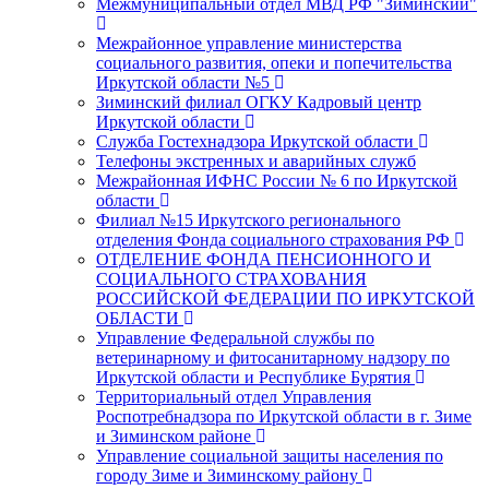
Межмуниципальный отдел МВД РФ "Зиминский"
Межрайонное управление министерства
социального развития, опеки и попечительства
Иркутской области №5
Зиминский филиал ОГКУ Кадровый центр
Иркутской области
Служба Гостехнадзора Иркутской области
Телефоны экстренных и аварийных служб
Межрайонная ИФНС России № 6 по Иркутской
области
Филиал №15 Иркутского регионального
отделения Фонда социального страхования РФ
ОТДЕЛЕНИЕ ФОНДА ПЕНСИОННОГО И
СОЦИАЛЬНОГО СТРАХОВАНИЯ
РОССИЙСКОЙ ФЕДЕРАЦИИ ПО ИРКУТСКОЙ
ОБЛАСТИ
Управление Федеральной службы по
ветеринарному и фитосанитарному надзору по
Иркутской области и Республике Бурятия
Территориальный отдел Управления
Роспотребнадзора по Иркутской области в г. Зиме
и Зиминском районе
Управление социальной защиты населения по
городу Зиме и Зиминскому району