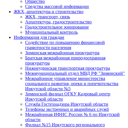
Общество
Средства массовой информации
ЖКХ, архитектура и строительство
ЖКХ, транспорт, связь
Архитектура, градостроительство
Градостроительное зонирование
Муниципальный контроль
Информация для граждан
Содействие по повышению финансовой
грамотности населения
Зиминская межрайонная прокуратура
Братская межрайонная природоохранная
прокуратура
Нижнеудинская транспортная прокуратура
Межмуниципальный отдел МВД РФ "Зиминский"
Межрайонное управление министерства
социального развития, опеки и попечительства
Иркутской области №5
Зиминский филиал ОГКУ Кадровый центр
Иркутской области
Служба Гостехнадзора Иркутской области
Телефоны экстренных и аварийных служб
Межрайонная ИФНС России № 6 по Иркутской
области
Филиал №15 Иркутского регионального