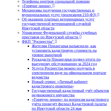
Телефоны центров социальной помощи
«Горячие линии»
Механизмы получения государственных и
муниципальных услуг (реализация 210-ФЗ)
Об оказании платных ветеринарных услуг
государственной ветеринарной службой
Иркутской области
Управление Федеральной службы судебных
приставов по Иркутской области
ФКП "Росреестра"
Жителям Приангарья разъяснили, как
установить кадастровую стоимость на
уровне рыночной
Роскадастр Приангарья подвел итоги по
выездному обслуживанию за 2024 год
Услуги Росреестра можно получать в
электронном виде на официальном портале
ведомства
Новый сервис «Личный кабинет
кадастрового инженера»
Государственный кадастровый учёт объектов
недвижимого имущества
«Горячую линию» по вопросам кадастрового
учёта проведёт филиал Кадастровой палаты
по Иркутской области 24 мая