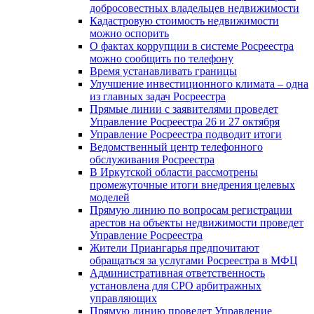
добросовестных владельцев недвижимости
Кадастровую стоимость недвижимости
можно оспорить
О фактах коррупции в системе Росреестра
можно сообщить по телефону
Время устанавливать границы
Улучшение инвестиционного климата – одна
из главных задач Росреестра
Прямые линии с заявителями проведет
Управление Росреестра 26 и 27 октября
Управление Росреестра подводит итоги
Ведомственный центр телефонного
обслуживания Росреестра
В Иркутской области рассмотрены
промежуточные итоги внедрения целевых
моделей
Прямую линию по вопросам регистрации
арестов на объекты недвижимости проведет
Управление Росреестра
Жители Приангарья предпочитают
обращаться за услугами Росреестра в МФЦ
Административная ответственность
установлена для СРО арбитражных
управляющих
Прямую линию проведет Управление