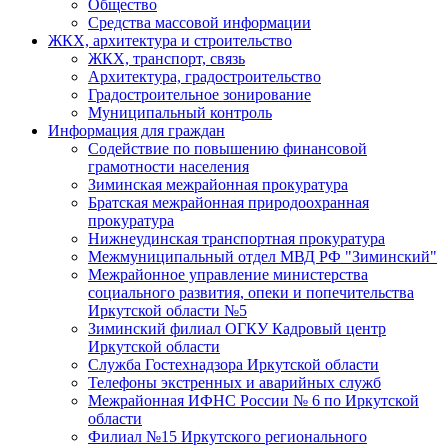
Общество
Средства массовой информации
ЖКХ, архитектура и строительство
ЖКХ, транспорт, связь
Архитектура, градостроительство
Градостроительное зонирование
Муниципальный контроль
Информация для граждан
Содействие по повышению финансовой
грамотности населения
Зиминская межрайонная прокуратура
Братская межрайонная природоохранная
прокуратура
Нижнеудинская транспортная прокуратура
Межмуниципальный отдел МВД РФ "Зиминский"
Межрайонное управление министерства
социального развития, опеки и попечительства
Иркутской области №5
Зиминский филиал ОГКУ Кадровый центр
Иркутской области
Служба Гостехнадзора Иркутской области
Телефоны экстренных и аварийных служб
Межрайонная ИФНС России № 6 по Иркутской
области
Филиал №15 Иркутского регионального