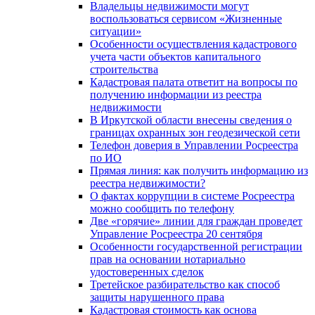
Владельцы недвижимости могут
воспользоваться сервисом «Жизненные
ситуации»
Особенности осуществления кадастрового
учета части объектов капитального
строительства
Кадастровая палата ответит на вопросы по
получению информации из реестра
недвижимости
В Иркутской области внесены сведения о
границах охранных зон геодезической сети
Телефон доверия в Управлении Росреестра
по ИО
Прямая линия: как получить информацию из
реестра недвижимости?
О фактах коррупции в системе Росреестра
можно сообщить по телефону
Две «горячие» линии для граждан проведет
Управление Росреестра 20 сентября
Особенности государственной регистрации
прав на основании нотариально
удостоверенных сделок
Третейское разбирательство как способ
защиты нарушенного права
Кадастровая стоимость как основа