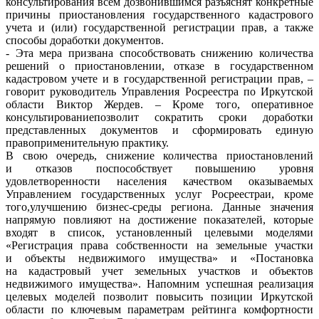
консультирования всем дозвонившимся разъяснят конкретные
причины приостановления государственного кадастрового
учета и (или) государственной регистрации прав, а также
способы доработки документов.
- Эта мера призвана способствовать снижению количества
решений о приостановлении, отказе в государственном
кадастровом учете и в государственной регистрации прав, –
говорит руководитель Управления Росреестра по Иркутской
области Виктор Жердев. – Кроме того, оперативное
консультированиепозволит сократить сроки доработки
представленных документов и сформировать единую
правоприменительную практику.
В свою очередь, снижение количества приостановлений
и отказов поспособствует повышению уровня
удовлетворенности населения качеством оказываемых
Управлением государственных услуг Росреестраи, кроме
того,улучшению бизнес-среды региона. Данные значения
напрямую повлияют на достижение показателей, которые
входят в список, установленный целевыми моделями
«Регистрация права собственности на земельные участки
и объекты недвижимого имущества» и «Постановка
на кадастровый учет земельных участков и объектов
недвижимого имущества». Напомним успешная реализация
целевых моделей позволит повысить позиции Иркутской
области по ключевым параметрам рейтинга комфортности