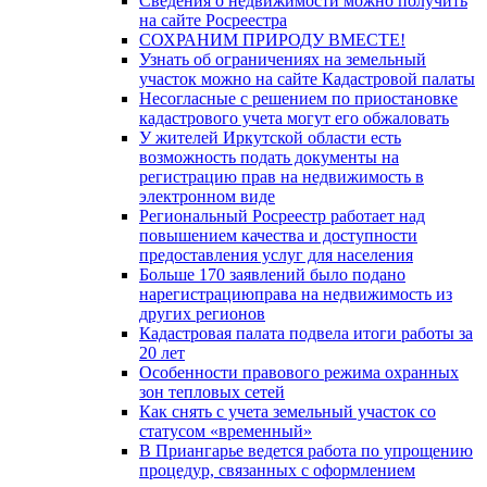
Сведения о недвижимости можно получить
на сайте Росреестра
СОХРАНИМ ПРИРОДУ ВМЕСТЕ!
Узнать об ограничениях на земельный
участок можно на сайте Кадастровой палаты
Несогласные с решением по приостановке
кадастрового учета могут его обжаловать
У жителей Иркутской области есть
возможность подать документы на
регистрацию прав на недвижимость в
электронном виде
Региональный Росреестр работает над
повышением качества и доступности
предоставления услуг для населения
Больше 170 заявлений было подано
нарегистрациюправа на недвижимость из
других регионов
Кадастровая палата подвела итоги работы за
20 лет
Особенности правового режима охранных
зон тепловых сетей
Как снять с учета земельный участок со
статусом «временный»
В Приангарье ведется работа по упрощению
процедур, связанных с оформлением