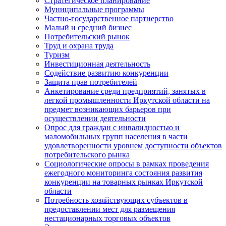
Стратегическое планирование
Муниципальные программы
Частно-государственное партнерство
Малый и средний бизнес
Потребительский рынок
Труд и охрана труда
Туризм
Инвестиционная деятельность
Содействие развитию конкуренции
Защита прав потребителей
Анкетирование среди предприятий, занятых в
легкой промышленности Иркутской области на
предмет возникающих барьеров при
осуществлении деятельности
Опрос для граждан с инвалидностью и
маломобильных групп населения в части
удовлетворенности уровнем доступности объектов
потребительского рынка
Социологические опросы в рамках проведения
ежегодного мониторинга состояния развития
конкуренции на товарных рынках Иркутской
области
Потребность хозяйствующих субъектов в
предоставлении мест для размещения
нестационарных торговых объектов