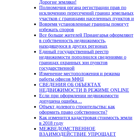
Дорогие земляки!
Полномочия органа регистрации прав по
исключению пересечений границ земельных
участков с границами населенных пунктов и
Вовремя установленные границы помогут
избежать споров
Все больше жителей Приангарья оформляют
в собственность недвижимость,
находящуюся в других регионах
Единый государственный реестр
недвижимости пополнился сведениями о
границах охранных зон пунктов
государственной
Изменение местоположения и режима
работы офисов МФЦ
СВЕДЕНИЯ ОБ ОБЪЕКТАХ
НЕДВИЖИМОСТИ В РЕЖИМЕ ONLINE
Если при оформлении недвижимости
допущена ошибка…
Объект долевого строительства: как
оформить право собственности?
Как изменится кадастровая стоимость земли
в 2018 году
МЕЖВЕДОМСТВЕННОЕ
ВЗАИМОДЕЙСТВИЕ УПРОЩАЕТ