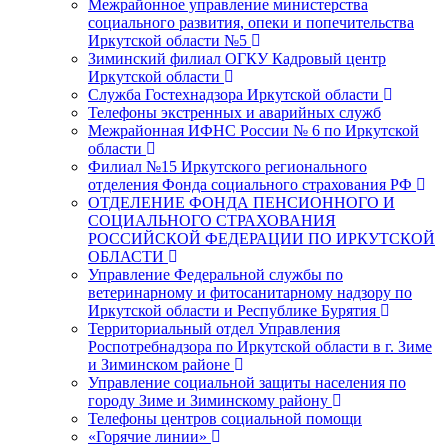
Межрайонное управление министерства
социального развития, опеки и попечительства
Иркутской области №5
Зиминский филиал ОГКУ Кадровый центр
Иркутской области
Служба Гостехнадзора Иркутской области
Телефоны экстренных и аварийных служб
Межрайонная ИФНС России № 6 по Иркутской
области
Филиал №15 Иркутского регионального
отделения Фонда социального страхования РФ
ОТДЕЛЕНИЕ ФОНДА ПЕНСИОННОГО И
СОЦИАЛЬНОГО СТРАХОВАНИЯ
РОССИЙСКОЙ ФЕДЕРАЦИИ ПО ИРКУТСКОЙ
ОБЛАСТИ
Управление Федеральной службы по
ветеринарному и фитосанитарному надзору по
Иркутской области и Республике Бурятия
Территориальный отдел Управления
Роспотребнадзора по Иркутской области в г. Зиме
и Зиминском районе
Управление социальной защиты населения по
городу Зиме и Зиминскому району
Телефоны центров социальной помощи
«Горячие линии»