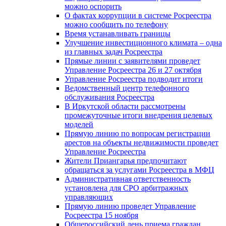
можно оспорить
О фактах коррупции в системе Росреестра
можно сообщить по телефону
Время устанавливать границы
Улучшение инвестиционного климата – одна
из главных задач Росреестра
Прямые линии с заявителями проведет
Управление Росреестра 26 и 27 октября
Управление Росреестра подводит итоги
Ведомственный центр телефонного
обслуживания Росреестра
В Иркутской области рассмотрены
промежуточные итоги внедрения целевых
моделей
Прямую линию по вопросам регистрации
арестов на объекты недвижимости проведет
Управление Росреестра
Жители Приангарья предпочитают
обращаться за услугами Росреестра в МФЦ
Административная ответственность
установлена для СРО арбитражных
управляющих
Прямую линию проведет Управление
Росреестра 15 ноября
Общероссийский день приема граждан