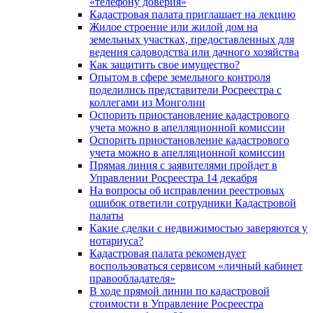
«телефону доверия»
Кадастровая палата приглашает на лекцию
Жилое строение или жилой дом на
земельных участках, предоставленных для
ведения садоводства или дачного хозяйства
Как защитить свое имущество?
Опытом в сфере земельного контроля
поделились представители Росреестра с
коллегами из Монголии
Оспорить приостановление кадастрового
учета можно в апелляционной комиссии
Оспорить приостановление кадастрового
учета можно в апелляционной комиссии
Прямая линия с заявителями пройдет в
Управлении Росреестра 14 декабря
На вопросы об исправлении реестровых
ошибок ответили сотрудники Кадастровой
палаты
Какие сделки с недвижимостью заверяются у
нотариуса?
Кадастровая палата рекомендует
воспользоваться сервисом «личный кабинет
правообладателя»
В ходе прямой линии по кадастровой
стоимости в Управление Росреестра