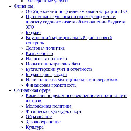
Электронные услуги
Финансы
Об Управлении по финансам администрации ЗГО
Публичные слушания по проекту бюджета и
проекту годового отчета об исполнении бюджета
ЗГО
Бюджет
Внутренний муниципальный финансовый
контроль
Долговая политика
Казначейство
Налоговая политика
Нормативно-правовая база
Бухгалтерский учет и отчетность
Бюджет для граждан
Исполнение по муниципальным программам
Финансовая грамотность
Социальная сфера
Комиссия по делам несовершеннолетних и защите
их прав
Молодёжная политика
Физическая культура, спорт
Образование
Здравоохранение
Культура