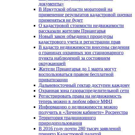
документы»
В Иркутской области мораторий на
применение результатов кадастровой оценки
применяться не будет
О кадастровой стоимости недвижимости
рассказали жителям Приангарья
Новый закон объединил процедуры
кадастрового учета и регистрации прав
В кадастр недвижимости внесены сведения
о границах охранных зон стационарного
пункта наблюдений за состоянием
окружающей
Жители Приангарья до 1 марта могут
воспользоваться правом бесплатной
приватизации
Дальневосточный гектар доступен каждому
Охранная зона газораспределительной сети
Регистрировать права на недвижимость
теперь можно в любом офисе МФЦ
Информацию о недвижимости можно
получить в «Личном кабинете» Росреестра
Территория традиционного
природопользования
В 2016 году почти 280 тысяч заявлений
принято Кадастровой палатой