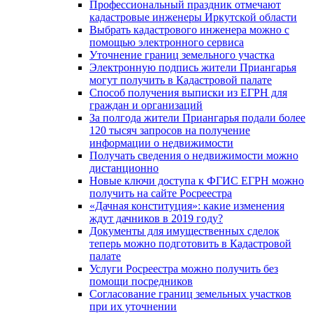
Профессиональный праздник отмечают
кадастровые инженеры Иркутской области
Выбрать кадастрового инженера можно с
помощью электронного сервиса
Уточнение границ земельного участка
Электронную подпись жители Приангарья
могут получить в Кадастровой палате
Способ получения выписки из ЕГРН для
граждан и организаций
За полгода жители Приангарья подали более
120 тысяч запросов на получение
информации о недвижимости
Получать сведения о недвижимости можно
дистанционно
Новые ключи доступа к ФГИС ЕГРН можно
получить на сайте Росреестра
«Дачная конституция»: какие изменения
ждут дачников в 2019 году?
Документы для имущественных сделок
теперь можно подготовить в Кадастровой
палате
Услуги Росреестра можно получить без
помощи посредников
Согласование границ земельных участков
при их уточнении