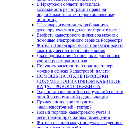
В Иркутской области появилась
возможность регистрации права на
недвижимость по экстерриториальному
принципу
C 1 января изменились требования к
договору участия в долевом строительстве
Выбрать кадастрового инженера можно с
помощью электронного сервиса Росреестра
Жители Приангарья могут приватизировать
квартиру бесплатно в любое время
Два в одном: новый порядок кадастрового
учета и регистрации прав
Получить электронную подпись теперь
можно в офисах Кадастровой палаты
ПОМОЩЬ НА ЭТАПЕ ПРОВЕРКИ
ДОКУМЕНТОВ В ЛИЧНОМ КАБИНЕТЕ
КАДАСТРОВОГО ИНЖЕНЕРА
Охранная зона линий и сооружений связи и
линий и сооружений радиофикации
Прямая линия: как получить
«дальневосточный» гектар?
Новый порядок кадастрового учета и
регистрации прав жилых помещений
Жители региона могут получать сведения о
недвижимости онлайн