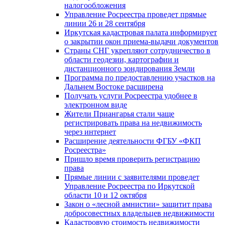
налогообложения
Управление Росреестра проведет прямые
линии 26 и 28 сентября
Иркутская кадастровая палата информирует
о закрытии окон приема-выдачи документов
Страны СНГ укрепляют сотрудничество в
области геодезии, картографии и
дистанционного зондирования Земли
Программа по предоставлению участков на
Дальнем Востоке расширена
Получать услуги Росреестра удобнее в
электронном виде
Жители Приангарья стали чаще
регистрировать права на недвижимость
через интернет
Расширение деятельности ФГБУ «ФКП
Росреестра»
Пришло время проверить регистрацию
права
Прямые линии с заявителями проведет
Управление Росреестра по Иркутской
области 10 и 12 октября
Закон о «лесной амнистии» защитит права
добросовестных владельцев недвижимости
Кадастровую стоимость недвижимости