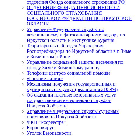
отделения Фонда социального страхования РФ
ОТДЕЛЕНИЕ ФОНДА ПЕНСИОННОГО И
СОЦИАЛЬНОГО СТРАХОВАНИЯ
РОССИЙСКОЙ ФЕДЕРАЦИИ ПО ИРКУТСКОЙ
ОБЛАСТИ
Управление Федеральной службы по
ветеринарному и фитосанитарному надзору по
Иркутской области и Республике Бурятия
Территориальный отдел Управления
Роспотребнадзора по Иркутской области в г. Зиме
и Зиминском районе
Управление социальной защиты населения по
городу Зиме и Зиминскому району
Телефоны центров социальной помощи
«Горячие линии»
Механизмы получения государственных и
муниципальных услуг (реализация 210-ФЗ)
Об оказании платных ветеринарных услуг
государственной ветеринарной службой
Иркутской области
Управление Федеральной службы судебных
приставов по Иркутской области
ФКП "Росреестра"
Коронавирус
Уголок Безопасности