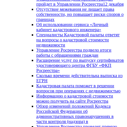
пройдет в Управлении Росреестра12 декабря
Отсутствие межевания не лишает права
собственности, но повышает риски споров о
границах
Об использовании сервиса «Личный
кабинет кадастрового инженера»
Специалисты Кадастровой палаты ответят
на вопросы о кадастровой стоимости
недвижимости
Управление Росреестра подвело итоги
работы с обращениями граждан
Расширение услуг по выпуску сертификатов
удостоверяющего центра ФГБУ «ФКП
Росреестра»
Сколько времени действительна выписка из
ЕГРН
Кадастровая палата поможет в решении
вопросов при операциях с недвижимостью
Информацию о кадастровой стоимости
можно получить на сайте Росреестра
Обзор изменений положений Кодекса
Российской Федерации об
административных правонарушениях в
части контроля (надзора) в
Управление Росреестра проведет прямую