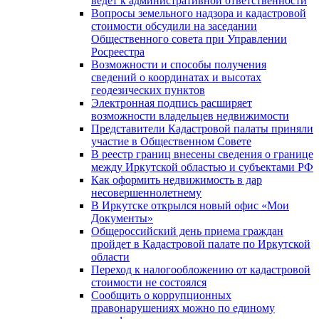
ведет к административной ответственности
Вопросы земельного надзора и кадастровой
стоимости обсудили на заседании
Общественного совета при Управлении
Росреестра
Возможности и способы получения
сведений о координатах и высотах
геодезических пунктов
Электронная подпись расширяет
возможности владельцев недвижимости
Представители Кадастровой палаты приняли
участие в Общественном Совете
В реестр границ внесены сведения о границе
между Иркутской областью и субъектами РФ
Как оформить недвижимость в дар
несовершеннолетнему
В Иркутске открылся новый офис «Мои
Документы»
Общероссийский день приема граждан
пройдет в Кадастровой палате по Иркутской
области
Переход к налогообложению от кадастровой
стоимости не состоялся
Сообщить о коррупционных
правонарушениях можно по единому