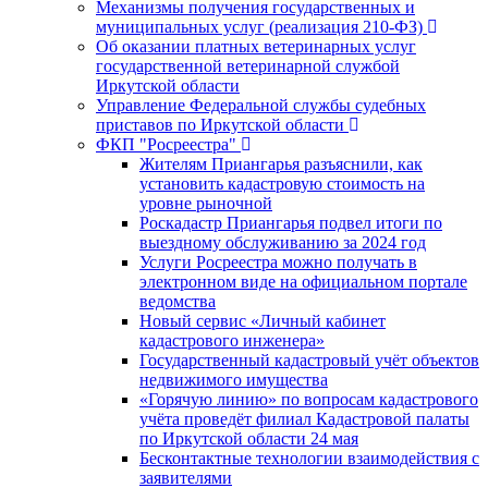
Механизмы получения государственных и
муниципальных услуг (реализация 210-ФЗ)
Об оказании платных ветеринарных услуг
государственной ветеринарной службой
Иркутской области
Управление Федеральной службы судебных
приставов по Иркутской области
ФКП "Росреестра"
Жителям Приангарья разъяснили, как
установить кадастровую стоимость на
уровне рыночной
Роскадастр Приангарья подвел итоги по
выездному обслуживанию за 2024 год
Услуги Росреестра можно получать в
электронном виде на официальном портале
ведомства
Новый сервис «Личный кабинет
кадастрового инженера»
Государственный кадастровый учёт объектов
недвижимого имущества
«Горячую линию» по вопросам кадастрового
учёта проведёт филиал Кадастровой палаты
по Иркутской области 24 мая
Бесконтактные технологии взаимодействия с
заявителями