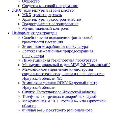
Общество
Средства массовой информации
ЖКХ, архитектура и строительство
ЖКХ, транспорт, связь
Архитектура, градостроительство
Градостроительное зонирование
Муниципальный контроль
Информация для граждан
Содействие по повышению финансовой
грамотности населения
Зиминская межрайонная прокуратура
Братская межрайонная природоохранная
прокуратура
Нижнеудинская транспортная прокуратура
Межмуниципальный отдел МВД РФ "Зиминский"
Межрайонное управление министерства
социального развития, опеки и попечительства
Иркутской области №5
Зиминский филиал ОГКУ Кадровый центр
Иркутской области
Служба Гостехнадзора Иркутской области
Телефоны экстренных и аварийных служб
Межрайонная ИФНС России № 6 по Иркутской
области
Филиал №15 Иркутского регионального