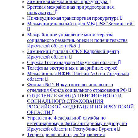
Зиминская межрайонная прокуратура
Братская межрайонная природоохранная
прокуратура
Нижнеудинская транспортная прокуратура
Межмуниципальный отдел МВД РФ "Зиминский"
Межрайонное управление министерства
социального развития, опеки и попечительства
Иркутской области №5
Зиминский филиал ОГКУ Кадровый центр
Иркутской области
Служба Гостехнадзора Иркутской области
Телефоны экстренных и аварийных служб
Межрайонная ИФНС России № 6 по Иркутской
области
Филиал №15 Иркутского регионального
отделения Фонда социального страхования РФ
ОТДЕЛЕНИЕ ФОНДА ПЕНСИОННОГО И
СОЦИАЛЬНОГО СТРАХОВАНИЯ
РОССИЙСКОЙ ФЕДЕРАЦИИ ПО ИРКУТСКОЙ
ОБЛАСТИ
Управление Федеральной службы по
ветеринарному и фитосанитарному надзору по
Иркутской области и Республике Бурятия
Территориальный отдел Управления