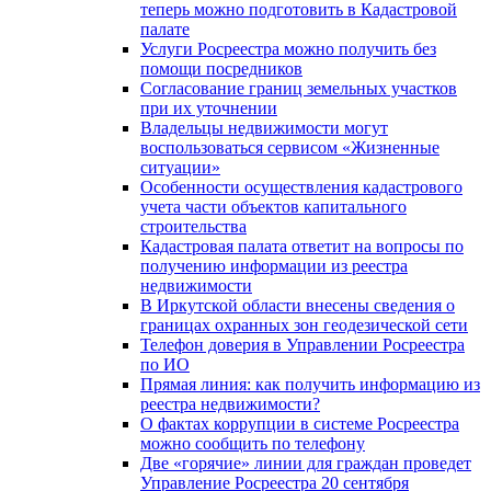
теперь можно подготовить в Кадастровой
палате
Услуги Росреестра можно получить без
помощи посредников
Согласование границ земельных участков
при их уточнении
Владельцы недвижимости могут
воспользоваться сервисом «Жизненные
ситуации»
Особенности осуществления кадастрового
учета части объектов капитального
строительства
Кадастровая палата ответит на вопросы по
получению информации из реестра
недвижимости
В Иркутской области внесены сведения о
границах охранных зон геодезической сети
Телефон доверия в Управлении Росреестра
по ИО
Прямая линия: как получить информацию из
реестра недвижимости?
О фактах коррупции в системе Росреестра
можно сообщить по телефону
Две «горячие» линии для граждан проведет
Управление Росреестра 20 сентября