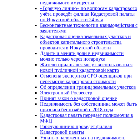
недвижимого имущества
«Горячую линию» по вопросам кадастрового
учёта проведёт филиал Кадастровой палаты
по Иркутской области 24 мая
Бесконтактные технологии взаимодействия с
заявителями
Кадастровая оценка земельных участков и
объектов капитального строительства
проводится в Иркутской области
Дарить и менять доли в недвижимости
можно только через нотариуса
Жители приангарья могут воспользоваться
новой публичной кадастровой карто
Отменена экспертиза СРО оценщиков при
пересмотре кадастровой стоимости
Об определении границ земельных участков
Электронный Росреестр
Принят закон о кадастровой оценке
Недвижимость без собственника может быть
признана бесхозяйной с 2018 года
Кадастровая палата передает полномочия в
МФЦ
Горячую линию проведет филиал
Кадастровой палаты
Узнать о наложенных на недвижимость