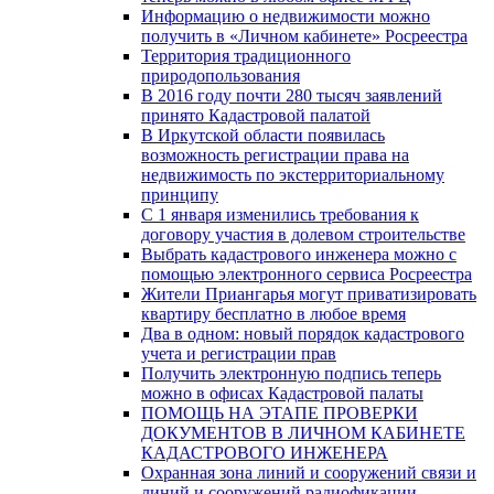
Информацию о недвижимости можно
получить в «Личном кабинете» Росреестра
Территория традиционного
природопользования
В 2016 году почти 280 тысяч заявлений
принято Кадастровой палатой
В Иркутской области появилась
возможность регистрации права на
недвижимость по экстерриториальному
принципу
C 1 января изменились требования к
договору участия в долевом строительстве
Выбрать кадастрового инженера можно с
помощью электронного сервиса Росреестра
Жители Приангарья могут приватизировать
квартиру бесплатно в любое время
Два в одном: новый порядок кадастрового
учета и регистрации прав
Получить электронную подпись теперь
можно в офисах Кадастровой палаты
ПОМОЩЬ НА ЭТАПЕ ПРОВЕРКИ
ДОКУМЕНТОВ В ЛИЧНОМ КАБИНЕТЕ
КАДАСТРОВОГО ИНЖЕНЕРА
Охранная зона линий и сооружений связи и
линий и сооружений радиофикации