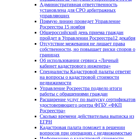
Административная ответственность
установлена для СРО арбитражных
управляющих
Прямую линию проведет Управление
Росреестра 15 ноября
Общероссийский день приема граждан
пройдет в Управлении Росреестра12 декабря
Отсутствие межевания не лишает права
собственности, но повышает риски споров о
границах
Об использовании сервиса «Личный
кабинет кадастрового инженера»
Специалисты Кадастровой палаты ответят
на вопросы о кадастровой стоимости
недвижимости
Управление Росреестра подвело итоги
работы с обращениями граждан
Расширение услуг по выпуску сертификатов
удостоверяющего центра ФГБУ «ФКП
Росреестра»
Сколько времени действительна выписка из
ЕГРН
Кадастровая палата поможет в решении
вопросов при операциях с недвижимостью
Информацию о кадастровой стоимости