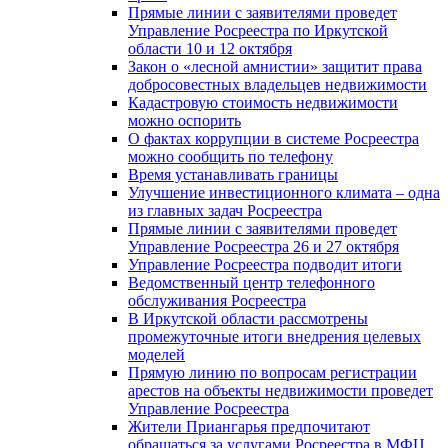
Прямые линии с заявителями проведет
Управление Росреестра по Иркутской
области 10 и 12 октября
Закон о «лесной амнистии» защитит права
добросовестных владельцев недвижимости
Кадастровую стоимость недвижимости
можно оспорить
О фактах коррупции в системе Росреестра
можно сообщить по телефону
Время устанавливать границы
Улучшение инвестиционного климата – одна
из главных задач Росреестра
Прямые линии с заявителями проведет
Управление Росреестра 26 и 27 октября
Управление Росреестра подводит итоги
Ведомственный центр телефонного
обслуживания Росреестра
В Иркутской области рассмотрены
промежуточные итоги внедрения целевых
моделей
Прямую линию по вопросам регистрации
арестов на объекты недвижимости проведет
Управление Росреестра
Жители Приангарья предпочитают
обращаться за услугами Росреестра в МФЦ