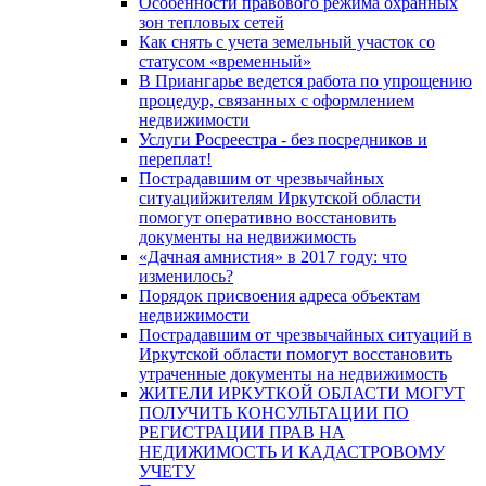
Особенности правового режима охранных
зон тепловых сетей
Как снять с учета земельный участок со
статусом «временный»
В Приангарье ведется работа по упрощению
процедур, связанных с оформлением
недвижимости
Услуги Росреестра - без посредников и
переплат!
Пострадавшим от чрезвычайных
ситуацийжителям Иркутской области
помогут оперативно восстановить
документы на недвижимость
«Дачная амнистия» в 2017 году: что
изменилось?
Порядок присвоения адреса объектам
недвижимости
Пострадавшим от чрезвычайных ситуаций в
Иркутской области помогут восстановить
утраченные документы на недвижимость
ЖИТЕЛИ ИРКУТКОЙ ОБЛАСТИ МОГУТ
ПОЛУЧИТЬ КОНСУЛЬТАЦИИ ПО
РЕГИСТРАЦИИ ПРАВ НА
НЕДИЖИМОСТЬ И КАДАСТРОВОМУ
УЧЕТУ