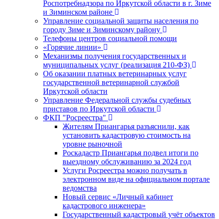
Роспотребнадзора по Иркутской области в г. Зиме
и Зиминском районе
Управление социальной защиты населения по
городу Зиме и Зиминскому району
Телефоны центров социальной помощи
«Горячие линии»
Механизмы получения государственных и
муниципальных услуг (реализация 210-ФЗ)
Об оказании платных ветеринарных услуг
государственной ветеринарной службой
Иркутской области
Управление Федеральной службы судебных
приставов по Иркутской области
ФКП "Росреестра"
Жителям Приангарья разъяснили, как
установить кадастровую стоимость на
уровне рыночной
Роскадастр Приангарья подвел итоги по
выездному обслуживанию за 2024 год
Услуги Росреестра можно получать в
электронном виде на официальном портале
ведомства
Новый сервис «Личный кабинет
кадастрового инженера»
Государственный кадастровый учёт объектов