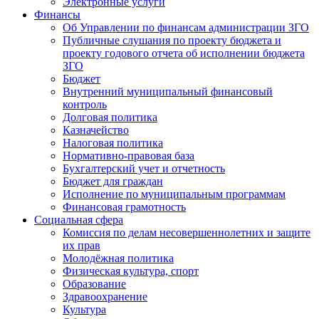
Электронные услуги
Финансы
Об Управлении по финансам администрации ЗГО
Публичные слушания по проекту бюджета и
проекту годового отчета об исполнении бюджета
ЗГО
Бюджет
Внутренний муниципальный финансовый
контроль
Долговая политика
Казначейство
Налоговая политика
Нормативно-правовая база
Бухгалтерский учет и отчетность
Бюджет для граждан
Исполнение по муниципальным программам
Финансовая грамотность
Социальная сфера
Комиссия по делам несовершеннолетних и защите
их прав
Молодёжная политика
Физическая культура, спорт
Образование
Здравоохранение
Культура