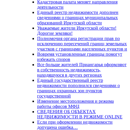
Кадастровая палата меняет направления
деятельности
Единый реестр недвижимости дополнен
сведениями о границах муниципальных
образований Иркутской области
Уважаемые жители Иркутской области!
Дорогие земляки!
Полномочия органа регистрации прав по
исключению пересечений границ земельных
участков с границами населенных пунктов и
Вовремя установленные границы помогут
избежать споров
Все больше жителей Приангарья оформляют
в собственность недвижимость,
находящуюся в других регионах
Единый государственный реестр
недвижимости пополнился сведениями о
границах охранных зон пунктов
государственной
Изменение местоположения и режима
работы офисов МФЦ
СВЕДЕНИЯ ОБ ОБЪЕКТАХ
НЕДВИЖИМОСТИ В РЕЖИМЕ ONLINE
Если при оформлении недвижимости
допущена ошибка…