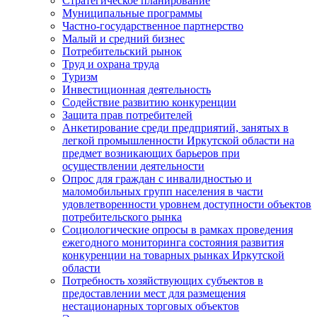
Стратегическое планирование
Муниципальные программы
Частно-государственное партнерство
Малый и средний бизнес
Потребительский рынок
Труд и охрана труда
Туризм
Инвестиционная деятельность
Содействие развитию конкуренции
Защита прав потребителей
Анкетирование среди предприятий, занятых в
легкой промышленности Иркутской области на
предмет возникающих барьеров при
осуществлении деятельности
Опрос для граждан с инвалидностью и
маломобильных групп населения в части
удовлетворенности уровнем доступности объектов
потребительского рынка
Социологические опросы в рамках проведения
ежегодного мониторинга состояния развития
конкуренции на товарных рынках Иркутской
области
Потребность хозяйствующих субъектов в
предоставлении мест для размещения
нестационарных торговых объектов