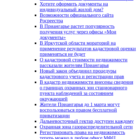
Хотите оформить документы на
индивидуальный жилой дом?
Возможности официального сайта
Росреестра
В Приангарье растет популярность
получения услуг через офисы «Мои
документы»
В Иркутской области мораторий на
применение результатов кадастровой оценки
применяться не будет
О кадастровой стоимости недвижимости
рассказали жителям Приангарья
Новый закон объединил процедуры
кадастрового учета и регистрации прав
В кадастр недвижимости внесены сведения
о границах охранных зон стационарного
пункта наблюдений за состоянием
окружающей
Жители Приангарья до 1 марта могут
воспользоваться правом бесплатной
приватизации
Дальневосточный гектар доступен каждому
Охранная зона газораспределительной сети
Регистрировать права на недвижимость
теперь можно в любом офисе МФЦ