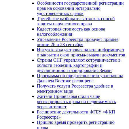
Особенности государственной регистрации
прав на основании нотариально
удостоверенных сделок
Третейское разбирательство как способ
защиты нарушенного права
Кадастровая стоимость как основа
налогообложения
Управление Росреестра проведет прямые
линии 26 и 28 сентября
Иркутская кадастровая палата информирует
о закрытии окон приема-выдачи документов
Страны СНГ укрепляют сотрудничество в
области геодезии, картографии и
дистанционного зондирования Земли
Программа по предоставлению участков на
Дальнем Востоке расширена
Получать услуги Росреестра удобнее в
электронном виде
Жители Приангарья стали чаще
регистрировать права на недвижимость
через интернет
Расширение деятельности ФГБУ «ФКП
Росреестра»
Пришло время проверить регистрацию
права