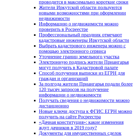
проводится в максимально короткие сроки
Жители Иркутской области пользуются
новыми возможностями при оформлении
недвижимости
Информацию о недвижимости можно
проверить в Росреестре
Профессиональный праздник отмечают
кадастровые инженеры Иркутской области
Выбрать кадастрового инженера можно с
помощью электронного сервиса
Уточнение границ земельного участка
Электронную подпись жители Приангарья
могут получить в Кадастровой палате
Способ получения выписки из ЕГРН для
граждан и организаций
За полгода жители Приангарья подали более
120 тысяч запросов на получение
информации о недвижимости
Получать сведения о недвижимости можно
дистанционно
Новые ключи доступа к ФГИС ЕГРН можно
получить на сайте Росреестра
«Дачная конституция»: какие изменения
ждут дачников в 2019 году?
Документы для имущественных сделок