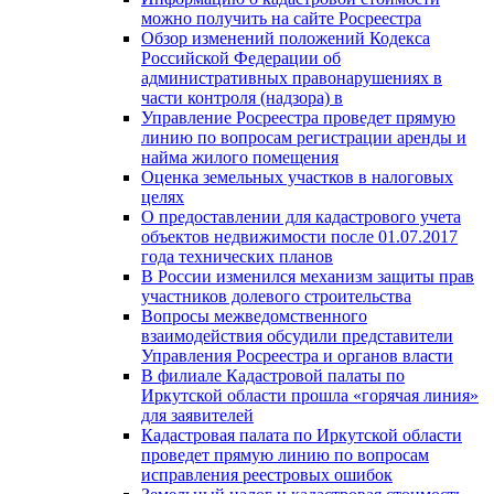
можно получить на сайте Росреестра
Обзор изменений положений Кодекса
Российской Федерации об
административных правонарушениях в
части контроля (надзора) в
Управление Росреестра проведет прямую
линию по вопросам регистрации аренды и
найма жилого помещения
Оценка земельных участков в налоговых
целях
О предоставлении для кадастрового учета
объектов недвижимости после 01.07.2017
года технических планов
В России изменился механизм защиты прав
участников долевого строительства
Вопросы межведомственного
взаимодействия обсудили представители
Управления Росреестра и органов власти
В филиале Кадастровой палаты по
Иркутской области прошла «горячая линия»
для заявителей
Кадастровая палата по Иркутской области
проведет прямую линию по вопросам
исправления реестровых ошибок