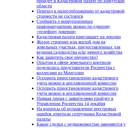
пройдет в Кадастровой палате по Иркутской
области
Переход к налогообложению от кадастровой
стоимости не состоялся
Сообщить о коррупционных
правонарушениях можно по единому
«телефону доверия»
Кадастровая палата приглашает на лекцию
Жилое строение или жилой дом на
земельных участках, предоставленных для
ведения садоводства или дачного хозяйства
Как защитить свое имущество?
Опытом в сфере земельного контроля
поделились представители Росреестра с
коллегами из Монголии
Оспорить приостановление кадастрового
учета можно в апелляционной комиссии
Оспорить приостановление кадастрового
учета можно в апелляционной комиссии
Прямая линия с заявителями пройдет в
Управлении Росреестра 14 декабря
На вопросы об исправлении реестровых
ошибок ответили сотрудники Кадастровой
палаты
Какие сделки с недвижимостью заверяются у