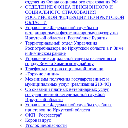
отделения Фонда социального страхования РФ
ОТДЕЛЕНИЕ ФОНДА ПЕНСИОННОГО И
СОЦИАЛЬНОГО СТРАХОВАНИЯ
РОССИЙСКОЙ ФЕДЕРАЦИИ ПО ИРКУТСКОЙ
ОБЛАСТИ
Управление Федеральной службы по
ветеринарному и фитосанитарному надзору по
Иркутской области и Республике Бурятия
Территориальный отдел Управления
Роспотребнадзора по Иркутской области в г. Зиме
и Зиминском районе
Управление социальной защиты населения по
городу Зиме и Зиминскому району
Телефоны центров социальной помощи
«Горячие линии»
Механизмы получения государственных и
муниципальных услуг (реализация 210-ФЗ)
Об оказании платных ветеринарных услуг
государственной ветеринарной службой
Иркутской области
Управление Федеральной службы судебных
приставов по Иркутской области
ФКП "Росреестра"
Коронавирус
Уголок Безопасности