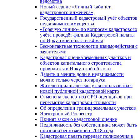
ведомства
Новый сервис «Личный кабинет
кадастрового инженера»
Государственный кадастровый учёт объектов
недвижимого имущества
«Горячую линию» по вопросам кадастрового
учёта проведёт филиал Кадастровой палаты
по Иркутской области 24 мая
Бесконтактные технологии взаимодействия с
заявителями
Кадастровая оценка земельных участков и
объектов капитального строительства
проводится в Иркутской области
Дарить и менять доли в недвижимости
можно только через нотариуса
Жители приангарья могут воспользоваться
новой публичной кадастровой карто
Отменена экспертиза СРО оценщиков при
пересмотре кадастровой стоимости
Об определении границ земельных участков
Электронный Росреестр
Принят закон о кадастровой оценке
Недвижимость без собственника может быть
признана бесхозяйной с 2018 года
Кадастровая палата передает полномочия в