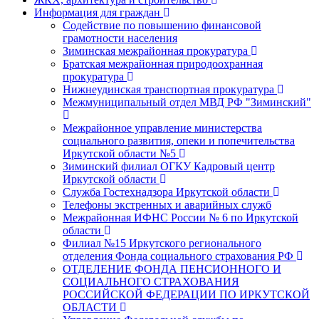
Информация для граждан
Содействие по повышению финансовой
грамотности населения
Зиминская межрайонная прокуратура
Братская межрайонная природоохранная
прокуратура
Нижнеудинская транспортная прокуратура
Межмуниципальный отдел МВД РФ "Зиминский"
Межрайонное управление министерства
социального развития, опеки и попечительства
Иркутской области №5
Зиминский филиал ОГКУ Кадровый центр
Иркутской области
Служба Гостехнадзора Иркутской области
Телефоны экстренных и аварийных служб
Межрайонная ИФНС России № 6 по Иркутской
области
Филиал №15 Иркутского регионального
отделения Фонда социального страхования РФ
ОТДЕЛЕНИЕ ФОНДА ПЕНСИОННОГО И
СОЦИАЛЬНОГО СТРАХОВАНИЯ
РОССИЙСКОЙ ФЕДЕРАЦИИ ПО ИРКУТСКОЙ
ОБЛАСТИ