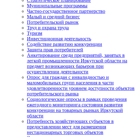
Стратегическое планирование
Муниципальные программы
Частно-государственное партнерство
Малый и средний бизнес
Потребительский рынок
Труд и охрана труда
Туризм
Инвестиционная деятельность
Содействие развитию конкуренции
Защита прав потребителей
Анкетирование среди предприятий, занятых в
легкой промышленности Иркутской области на
предмет возникающих барьеров при
осуществлении деятельности
Опрос для граждан с инвалидностью и
маломобильных групп населения в части
удовлетворенности уровнем доступности объектов
потребительского рынка
Социологические опросы в рамках проведения
ежегодного мониторинга состояния развития
конкуренции на товарных рынках Иркутской
области
Потребность хозяйствующих субъектов в
предоставлении мест для размещения
нестационарных торговых объектов