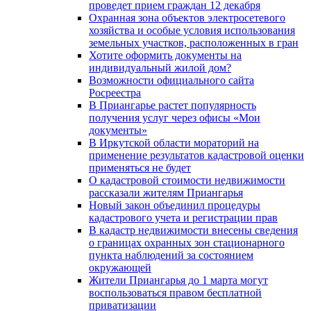
проведет прием граждан 12 декабря
Охранная зона объектов электросетевого
хозяйства и особые условия использования
земельных участков, расположенных в гран
Хотите оформить документы на
индивидуальный жилой дом?
Возможности официального сайта
Росреестра
В Приангарье растет популярность
получения услуг через офисы «Мои
документы»
В Иркутской области мораторий на
применение результатов кадастровой оценки
применяться не будет
О кадастровой стоимости недвижимости
рассказали жителям Приангарья
Новый закон объединил процедуры
кадастрового учета и регистрации прав
В кадастр недвижимости внесены сведения
о границах охранных зон стационарного
пункта наблюдений за состоянием
окружающей
Жители Приангарья до 1 марта могут
воспользоваться правом бесплатной
приватизации