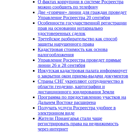
О фактах коррупции в системе Росреестра
можно сообщить по телефону
Две «горячие» линии для граждан проведет
Управление Росреестра 20 сентября
Особенности государственной регистрации
прав на основании нотариально
удостоверенных сделок
Третейское разбирательство как способ
защиты нарушенного права
Кадастровая стоимость как основа
налогообложения
Управление Росреестра проведет прямые
линии 26 и 28 сентября
Иркутская кадастровая палата информирует
о закрытии окон приема-выдачи документов
Страны СНГ укрепляют сотрудничество в
области геодезии, картографии и
дистанционного зондирования Земли
Программа по предоставлению участков на
Дальнем Востоке расширена
Получать услуги Росреестра удобнее в
электронном виде
Жители Приангарья стали чаще
регистрировать права на недвижимость
через интернет