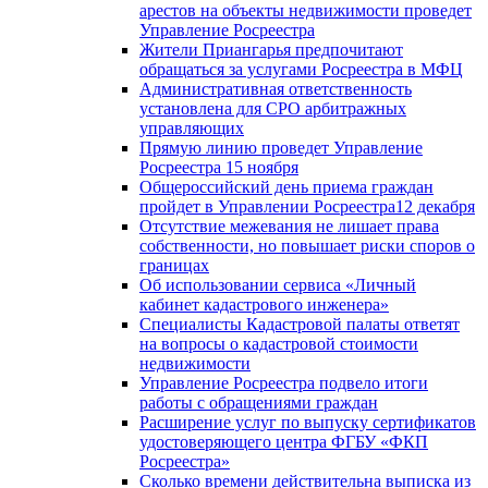
арестов на объекты недвижимости проведет
Управление Росреестра
Жители Приангарья предпочитают
обращаться за услугами Росреестра в МФЦ
Административная ответственность
установлена для СРО арбитражных
управляющих
Прямую линию проведет Управление
Росреестра 15 ноября
Общероссийский день приема граждан
пройдет в Управлении Росреестра12 декабря
Отсутствие межевания не лишает права
собственности, но повышает риски споров о
границах
Об использовании сервиса «Личный
кабинет кадастрового инженера»
Специалисты Кадастровой палаты ответят
на вопросы о кадастровой стоимости
недвижимости
Управление Росреестра подвело итоги
работы с обращениями граждан
Расширение услуг по выпуску сертификатов
удостоверяющего центра ФГБУ «ФКП
Росреестра»
Сколько времени действительна выписка из