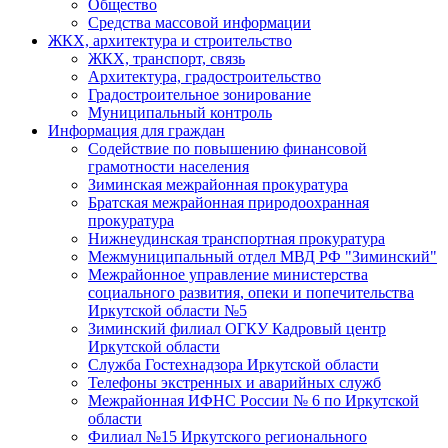
Общество
Средства массовой информации
ЖКХ, архитектура и строительство
ЖКХ, транспорт, связь
Архитектура, градостроительство
Градостроительное зонирование
Муниципальный контроль
Информация для граждан
Содействие по повышению финансовой
грамотности населения
Зиминская межрайонная прокуратура
Братская межрайонная природоохранная
прокуратура
Нижнеудинская транспортная прокуратура
Межмуниципальный отдел МВД РФ "Зиминский"
Межрайонное управление министерства
социального развития, опеки и попечительства
Иркутской области №5
Зиминский филиал ОГКУ Кадровый центр
Иркутской области
Служба Гостехнадзора Иркутской области
Телефоны экстренных и аварийных служб
Межрайонная ИФНС России № 6 по Иркутской
области
Филиал №15 Иркутского регионального