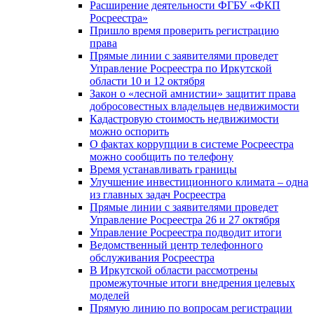
Расширение деятельности ФГБУ «ФКП
Росреестра»
Пришло время проверить регистрацию
права
Прямые линии с заявителями проведет
Управление Росреестра по Иркутской
области 10 и 12 октября
Закон о «лесной амнистии» защитит права
добросовестных владельцев недвижимости
Кадастровую стоимость недвижимости
можно оспорить
О фактах коррупции в системе Росреестра
можно сообщить по телефону
Время устанавливать границы
Улучшение инвестиционного климата – одна
из главных задач Росреестра
Прямые линии с заявителями проведет
Управление Росреестра 26 и 27 октября
Управление Росреестра подводит итоги
Ведомственный центр телефонного
обслуживания Росреестра
В Иркутской области рассмотрены
промежуточные итоги внедрения целевых
моделей
Прямую линию по вопросам регистрации