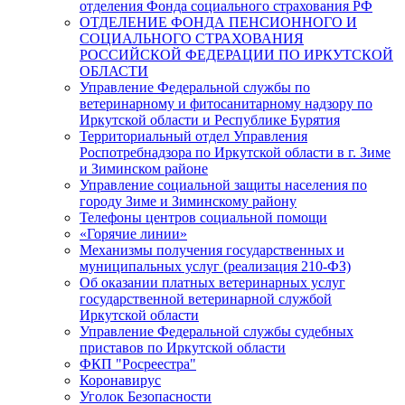
отделения Фонда социального страхования РФ
ОТДЕЛЕНИЕ ФОНДА ПЕНСИОННОГО И
СОЦИАЛЬНОГО СТРАХОВАНИЯ
РОССИЙСКОЙ ФЕДЕРАЦИИ ПО ИРКУТСКОЙ
ОБЛАСТИ
Управление Федеральной службы по
ветеринарному и фитосанитарному надзору по
Иркутской области и Республике Бурятия
Территориальный отдел Управления
Роспотребнадзора по Иркутской области в г. Зиме
и Зиминском районе
Управление социальной защиты населения по
городу Зиме и Зиминскому району
Телефоны центров социальной помощи
«Горячие линии»
Механизмы получения государственных и
муниципальных услуг (реализация 210-ФЗ)
Об оказании платных ветеринарных услуг
государственной ветеринарной службой
Иркутской области
Управление Федеральной службы судебных
приставов по Иркутской области
ФКП "Росреестра"
Коронавирус
Уголок Безопасности