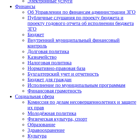
Электронные услуги
Финансы
Об Управлении по финансам администрации ЗГО
Публичные слушания по проекту бюджета и
проекту годового отчета об исполнении бюджета
ЗГО
Бюджет
Внутренний муниципальный финансовый
контроль
Долговая политика
Казначейство
Налоговая политика
Нормативно-правовая база
Бухгалтерский учет и отчетность
Бюджет для граждан
Исполнение по муниципальным программам
Финансовая грамотность
Социальная сфера
Комиссия по делам несовершеннолетних и защите
их прав
Молодёжная политика
Физическая культура, спорт
Образование
Здравоохранение
Культура