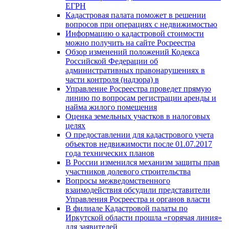
ЕГРН
Кадастровая палата поможет в решении
вопросов при операциях с недвижимостью
Информацию о кадастровой стоимости
можно получить на сайте Росреестра
Обзор изменений положений Кодекса
Российской Федерации об
административных правонарушениях в
части контроля (надзора) в
Управление Росреестра проведет прямую
линию по вопросам регистрации аренды и
найма жилого помещения
Оценка земельных участков в налоговых
целях
О предоставлении для кадастрового учета
объектов недвижимости после 01.07.2017
года технических планов
В России изменился механизм защиты прав
участников долевого строительства
Вопросы межведомственного
взаимодействия обсудили представители
Управления Росреестра и органов власти
В филиале Кадастровой палаты по
Иркутской области прошла «горячая линия»
для заявителей