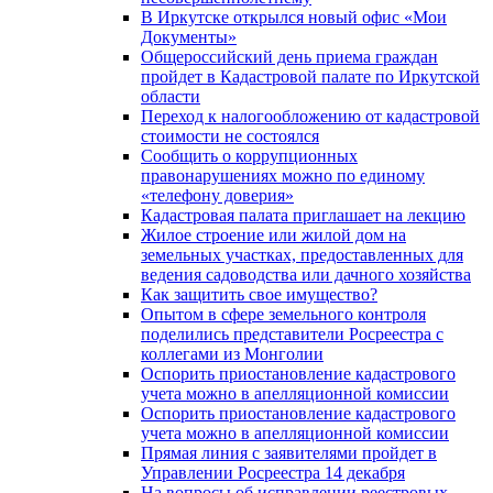
В Иркутске открылся новый офис «Мои
Документы»
Общероссийский день приема граждан
пройдет в Кадастровой палате по Иркутской
области
Переход к налогообложению от кадастровой
стоимости не состоялся
Сообщить о коррупционных
правонарушениях можно по единому
«телефону доверия»
Кадастровая палата приглашает на лекцию
Жилое строение или жилой дом на
земельных участках, предоставленных для
ведения садоводства или дачного хозяйства
Как защитить свое имущество?
Опытом в сфере земельного контроля
поделились представители Росреестра с
коллегами из Монголии
Оспорить приостановление кадастрового
учета можно в апелляционной комиссии
Оспорить приостановление кадастрового
учета можно в апелляционной комиссии
Прямая линия с заявителями пройдет в
Управлении Росреестра 14 декабря
На вопросы об исправлении реестровых