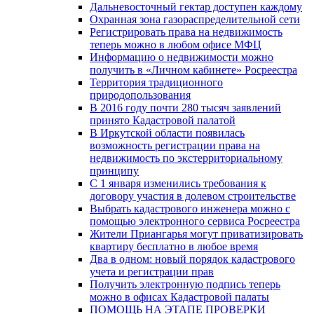
Дальневосточный гектар доступен каждому
Охранная зона газораспределительной сети
Регистрировать права на недвижимость
теперь можно в любом офисе МФЦ
Информацию о недвижимости можно
получить в «Личном кабинете» Росреестра
Территория традиционного
природопользования
В 2016 году почти 280 тысяч заявлений
принято Кадастровой палатой
В Иркутской области появилась
возможность регистрации права на
недвижимость по экстерриториальному
принципу
C 1 января изменились требования к
договору участия в долевом строительстве
Выбрать кадастрового инженера можно с
помощью электронного сервиса Росреестра
Жители Приангарья могут приватизировать
квартиру бесплатно в любое время
Два в одном: новый порядок кадастрового
учета и регистрации прав
Получить электронную подпись теперь
можно в офисах Кадастровой палаты
ПОМОЩЬ НА ЭТАПЕ ПРОВЕРКИ