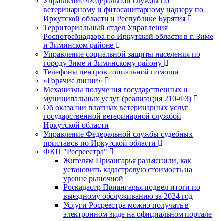
Управление Федеральной службы по
ветеринарному и фитосанитарному надзору по
Иркутской области и Республике Бурятия
Территориальный отдел Управления
Роспотребнадзора по Иркутской области в г. Зиме
и Зиминском районе
Управление социальной защиты населения по
городу Зиме и Зиминскому району
Телефоны центров социальной помощи
«Горячие линии»
Механизмы получения государственных и
муниципальных услуг (реализация 210-ФЗ)
Об оказании платных ветеринарных услуг
государственной ветеринарной службой
Иркутской области
Управление Федеральной службы судебных
приставов по Иркутской области
ФКП "Росреестра"
Жителям Приангарья разъяснили, как
установить кадастровую стоимость на
уровне рыночной
Роскадастр Приангарья подвел итоги по
выездному обслуживанию за 2024 год
Услуги Росреестра можно получать в
электронном виде на официальном портале