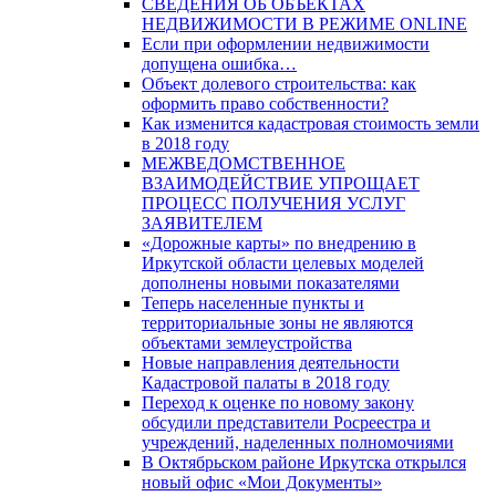
СВЕДЕНИЯ ОБ ОБЪЕКТАХ
НЕДВИЖИМОСТИ В РЕЖИМЕ ONLINE
Если при оформлении недвижимости
допущена ошибка…
Объект долевого строительства: как
оформить право собственности?
Как изменится кадастровая стоимость земли
в 2018 году
МЕЖВЕДОМСТВЕННОЕ
ВЗАИМОДЕЙСТВИЕ УПРОЩАЕТ
ПРОЦЕСС ПОЛУЧЕНИЯ УСЛУГ
ЗАЯВИТЕЛЕМ
«Дорожные карты» по внедрению в
Иркутской области целевых моделей
дополнены новыми показателями
Теперь населенные пункты и
территориальные зоны не являются
объектами землеустройства
Новые направления деятельности
Кадастровой палаты в 2018 году
Переход к оценке по новому закону
обсудили представители Росреестра и
учреждений, наделенных полномочиями
В Октябрьском районе Иркутска открылся
новый офис «Мои Документы»