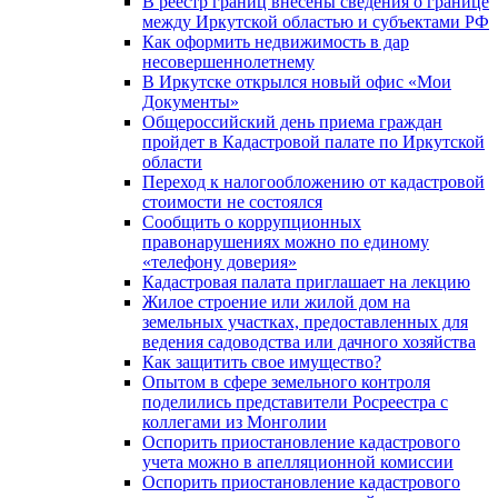
В реестр границ внесены сведения о границе
между Иркутской областью и субъектами РФ
Как оформить недвижимость в дар
несовершеннолетнему
В Иркутске открылся новый офис «Мои
Документы»
Общероссийский день приема граждан
пройдет в Кадастровой палате по Иркутской
области
Переход к налогообложению от кадастровой
стоимости не состоялся
Сообщить о коррупционных
правонарушениях можно по единому
«телефону доверия»
Кадастровая палата приглашает на лекцию
Жилое строение или жилой дом на
земельных участках, предоставленных для
ведения садоводства или дачного хозяйства
Как защитить свое имущество?
Опытом в сфере земельного контроля
поделились представители Росреестра с
коллегами из Монголии
Оспорить приостановление кадастрового
учета можно в апелляционной комиссии
Оспорить приостановление кадастрового