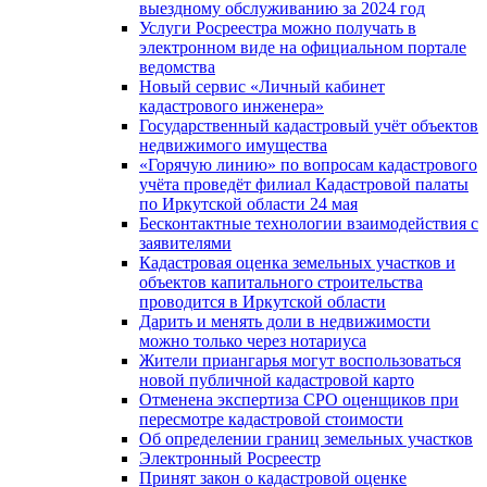
выездному обслуживанию за 2024 год
Услуги Росреестра можно получать в
электронном виде на официальном портале
ведомства
Новый сервис «Личный кабинет
кадастрового инженера»
Государственный кадастровый учёт объектов
недвижимого имущества
«Горячую линию» по вопросам кадастрового
учёта проведёт филиал Кадастровой палаты
по Иркутской области 24 мая
Бесконтактные технологии взаимодействия с
заявителями
Кадастровая оценка земельных участков и
объектов капитального строительства
проводится в Иркутской области
Дарить и менять доли в недвижимости
можно только через нотариуса
Жители приангарья могут воспользоваться
новой публичной кадастровой карто
Отменена экспертиза СРО оценщиков при
пересмотре кадастровой стоимости
Об определении границ земельных участков
Электронный Росреестр
Принят закон о кадастровой оценке