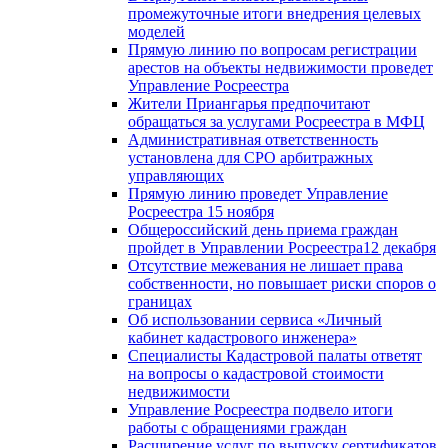
промежуточные итоги внедрения целевых
моделей
Прямую линию по вопросам регистрации
арестов на объекты недвижимости проведет
Управление Росреестра
Жители Приангарья предпочитают
обращаться за услугами Росреестра в МФЦ
Административная ответственность
установлена для СРО арбитражных
управляющих
Прямую линию проведет Управление
Росреестра 15 ноября
Общероссийский день приема граждан
пройдет в Управлении Росреестра12 декабря
Отсутствие межевания не лишает права
собственности, но повышает риски споров о
границах
Об использовании сервиса «Личный
кабинет кадастрового инженера»
Специалисты Кадастровой палаты ответят
на вопросы о кадастровой стоимости
недвижимости
Управление Росреестра подвело итоги
работы с обращениями граждан
Расширение услуг по выпуску сертификатов