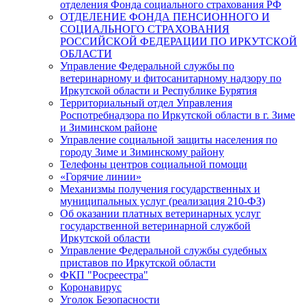
отделения Фонда социального страхования РФ
ОТДЕЛЕНИЕ ФОНДА ПЕНСИОННОГО И
СОЦИАЛЬНОГО СТРАХОВАНИЯ
РОССИЙСКОЙ ФЕДЕРАЦИИ ПО ИРКУТСКОЙ
ОБЛАСТИ
Управление Федеральной службы по
ветеринарному и фитосанитарному надзору по
Иркутской области и Республике Бурятия
Территориальный отдел Управления
Роспотребнадзора по Иркутской области в г. Зиме
и Зиминском районе
Управление социальной защиты населения по
городу Зиме и Зиминскому району
Телефоны центров социальной помощи
«Горячие линии»
Механизмы получения государственных и
муниципальных услуг (реализация 210-ФЗ)
Об оказании платных ветеринарных услуг
государственной ветеринарной службой
Иркутской области
Управление Федеральной службы судебных
приставов по Иркутской области
ФКП "Росреестра"
Коронавирус
Уголок Безопасности