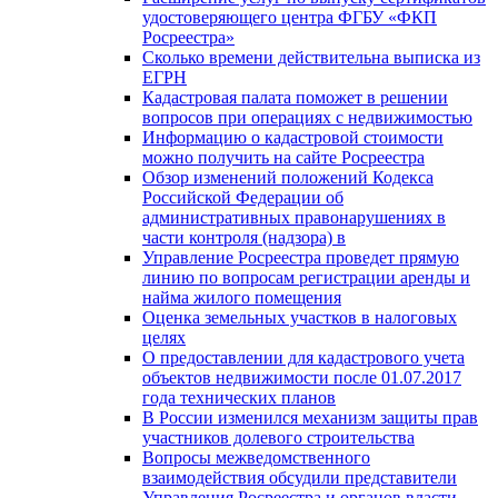
удостоверяющего центра ФГБУ «ФКП
Росреестра»
Сколько времени действительна выписка из
ЕГРН
Кадастровая палата поможет в решении
вопросов при операциях с недвижимостью
Информацию о кадастровой стоимости
можно получить на сайте Росреестра
Обзор изменений положений Кодекса
Российской Федерации об
административных правонарушениях в
части контроля (надзора) в
Управление Росреестра проведет прямую
линию по вопросам регистрации аренды и
найма жилого помещения
Оценка земельных участков в налоговых
целях
О предоставлении для кадастрового учета
объектов недвижимости после 01.07.2017
года технических планов
В России изменился механизм защиты прав
участников долевого строительства
Вопросы межведомственного
взаимодействия обсудили представители
Управления Росреестра и органов власти