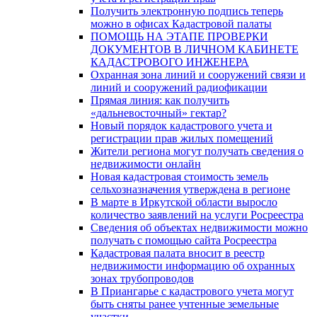
Получить электронную подпись теперь
можно в офисах Кадастровой палаты
ПОМОЩЬ НА ЭТАПЕ ПРОВЕРКИ
ДОКУМЕНТОВ В ЛИЧНОМ КАБИНЕТЕ
КАДАСТРОВОГО ИНЖЕНЕРА
Охранная зона линий и сооружений связи и
линий и сооружений радиофикации
Прямая линия: как получить
«дальневосточный» гектар?
Новый порядок кадастрового учета и
регистрации прав жилых помещений
Жители региона могут получать сведения о
недвижимости онлайн
Новая кадастровая стоимость земель
сельхозназначения утверждена в регионе
В марте в Иркутской области выросло
количество заявлений на услуги Росреестра
Сведения об объектах недвижимости можно
получать с помощью сайта Росреестра
Кадастровая палата вносит в реестр
недвижимости информацию об охранных
зонах трубопроводов
В Приангарье с кадастрового учета могут
быть сняты ранее учтенные земельные
участки