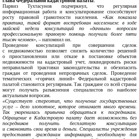
глава Федеральной кадастровой палаты
.
Парвиз Тухтасунов подчеркнул, что регулярная
информационная работа и консультирование способствуют
росту правовой грамотности населения. «
Как показала
практика, такой формат востребован населением: в ходе
майской недели консультаций по «дачным» вопросам
профессиональную правовую помощь получили более пяти
тысяч человек
», – напомнил он.
Проведение консультаций при совершении сделок
с недвижимостью позволяет снизить количество решений
о приостановлении или отказе в постановке объектов
недвижимости на кадастровый учет, ликвидировать риски
неправильной трактовки законодательства и обезопасить
граждан от проведения непрозрачных сделок. Проведение
тематических «горячих линий» Федеральной кадастровой
палатой становится регулярным. Так граждане со всей страны
могут получать разъяснения специалистов по наиболее
актуальным вопросам.
«Существует стереотип, что получение государственных
услуг – дело хлопотное, которое отнимает много времени.
Так укоренилась привычка обращаться к посредникам.
Обращение в Кадастровую палату дает возможность без
посредников получить бесплатную консультацию
и сэкономить свои время и деньги. Специалисты учреждения
предоставят гражданам информацию, необходимую для