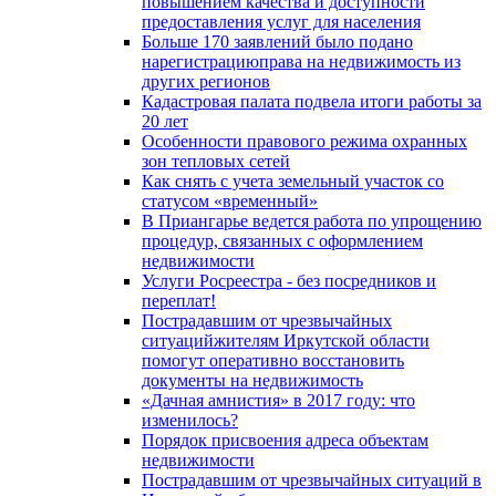
повышением качества и доступности
предоставления услуг для населения
Больше 170 заявлений было подано
нарегистрациюправа на недвижимость из
других регионов
Кадастровая палата подвела итоги работы за
20 лет
Особенности правового режима охранных
зон тепловых сетей
Как снять с учета земельный участок со
статусом «временный»
В Приангарье ведется работа по упрощению
процедур, связанных с оформлением
недвижимости
Услуги Росреестра - без посредников и
переплат!
Пострадавшим от чрезвычайных
ситуацийжителям Иркутской области
помогут оперативно восстановить
документы на недвижимость
«Дачная амнистия» в 2017 году: что
изменилось?
Порядок присвоения адреса объектам
недвижимости
Пострадавшим от чрезвычайных ситуаций в