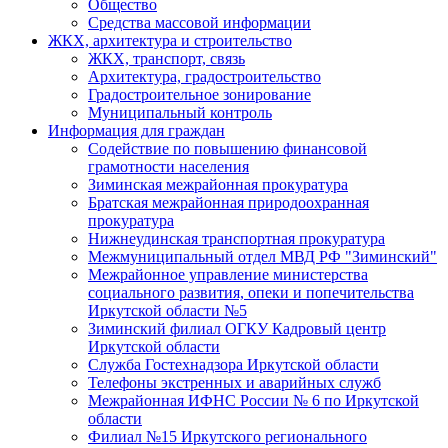
Общество
Средства массовой информации
ЖКХ, архитектура и строительство
ЖКХ, транспорт, связь
Архитектура, градостроительство
Градостроительное зонирование
Муниципальный контроль
Информация для граждан
Содействие по повышению финансовой
грамотности населения
Зиминская межрайонная прокуратура
Братская межрайонная природоохранная
прокуратура
Нижнеудинская транспортная прокуратура
Межмуниципальный отдел МВД РФ "Зиминский"
Межрайонное управление министерства
социального развития, опеки и попечительства
Иркутской области №5
Зиминский филиал ОГКУ Кадровый центр
Иркутской области
Служба Гостехнадзора Иркутской области
Телефоны экстренных и аварийных служб
Межрайонная ИФНС России № 6 по Иркутской
области
Филиал №15 Иркутского регионального