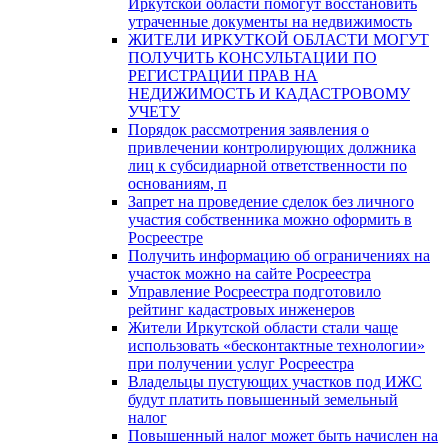
Иркутской области помогут восстановить
утраченные документы на недвижимость
ЖИТЕЛИ ИРКУТКОЙ ОБЛАСТИ МОГУТ
ПОЛУЧИТЬ КОНСУЛЬТАЦИИ ПО
РЕГИСТРАЦИИ ПРАВ НА
НЕДИЖИМОСТЬ И КАДАСТРОВОМУ
УЧЕТУ
Порядок рассмотрения заявления о
привлечении контролирующих должника
лиц к субсидиарной ответственности по
основаниям, п
Запрет на проведение сделок без личного
участия собственника можно оформить в
Росреестре
Получить информацию об ограничениях на
участок можно на сайте Росреестра
Управление Росреестра подготовило
рейтинг кадастровых инженеров
Жители Иркутской области стали чаще
использовать «бесконтактные технологии»
при получении услуг Росреестра
Владельцы пустующих участков под ИЖС
будут платить повышенный земельный
налог
Повышенный налог может быть начислен на