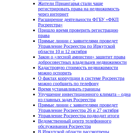
Жители Приангарья стали чаще
регистрировать права на недвижимость
через интернет
Расширение деятельности ФГБУ «ФКП
Росреестра»
Пришло время проверить регистрацию
права
Прямые линии с заявителями проведет
Управление Росреестра по Иркутской
области 10 и 12 октября
Закон о «лесной амнистии» защитит права
добросовестных владельцев недвижимости
Кадастровую стоимость недвижимости
можно оспорить
О фактах коррупции в системе Росреестра
можно сообщить по телефону
Время устанавливать границы
Улучшение инвестиционного климата – одна
из главных задач Росреестра
Прямые линии с заявителями проведет
Управление Росреестра 26 и 27 октября
Управление Росреестра подводит итоги
Ведомственный центр телефонного
обслуживания Росреестра
В Иркутской области рассмотрены