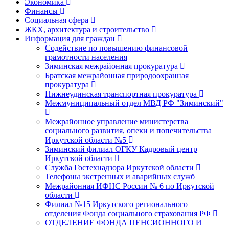
Экономика
Финансы
Социальная сфера
ЖКХ, архитектура и строительство
Информация для граждан
Содействие по повышению финансовой
грамотности населения
Зиминская межрайонная прокуратура
Братская межрайонная природоохранная
прокуратура
Нижнеудинская транспортная прокуратура
Межмуниципальный отдел МВД РФ "Зиминский"
Межрайонное управление министерства
социального развития, опеки и попечительства
Иркутской области №5
Зиминский филиал ОГКУ Кадровый центр
Иркутской области
Служба Гостехнадзора Иркутской области
Телефоны экстренных и аварийных служб
Межрайонная ИФНС России № 6 по Иркутской
области
Филиал №15 Иркутского регионального
отделения Фонда социального страхования РФ
ОТДЕЛЕНИЕ ФОНДА ПЕНСИОННОГО И