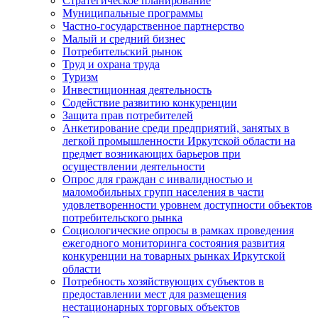
Стратегическое планирование
Муниципальные программы
Частно-государственное партнерство
Малый и средний бизнес
Потребительский рынок
Труд и охрана труда
Туризм
Инвестиционная деятельность
Содействие развитию конкуренции
Защита прав потребителей
Анкетирование среди предприятий, занятых в
легкой промышленности Иркутской области на
предмет возникающих барьеров при
осуществлении деятельности
Опрос для граждан с инвалидностью и
маломобильных групп населения в части
удовлетворенности уровнем доступности объектов
потребительского рынка
Социологические опросы в рамках проведения
ежегодного мониторинга состояния развития
конкуренции на товарных рынках Иркутской
области
Потребность хозяйствующих субъектов в
предоставлении мест для размещения
нестационарных торговых объектов