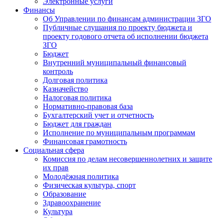
Электронные услуги
Финансы
Об Управлении по финансам администрации ЗГО
Публичные слушания по проекту бюджета и
проекту годового отчета об исполнении бюджета
ЗГО
Бюджет
Внутренний муниципальный финансовый
контроль
Долговая политика
Казначейство
Налоговая политика
Нормативно-правовая база
Бухгалтерский учет и отчетность
Бюджет для граждан
Исполнение по муниципальным программам
Финансовая грамотность
Социальная сфера
Комиссия по делам несовершеннолетних и защите
их прав
Молодёжная политика
Физическая культура, спорт
Образование
Здравоохранение
Культура