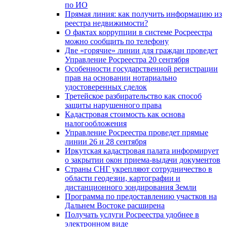
по ИО
Прямая линия: как получить информацию из
реестра недвижимости?
О фактах коррупции в системе Росреестра
можно сообщить по телефону
Две «горячие» линии для граждан проведет
Управление Росреестра 20 сентября
Особенности государственной регистрации
прав на основании нотариально
удостоверенных сделок
Третейское разбирательство как способ
защиты нарушенного права
Кадастровая стоимость как основа
налогообложения
Управление Росреестра проведет прямые
линии 26 и 28 сентября
Иркутская кадастровая палата информирует
о закрытии окон приема-выдачи документов
Страны СНГ укрепляют сотрудничество в
области геодезии, картографии и
дистанционного зондирования Земли
Программа по предоставлению участков на
Дальнем Востоке расширена
Получать услуги Росреестра удобнее в
электронном виде