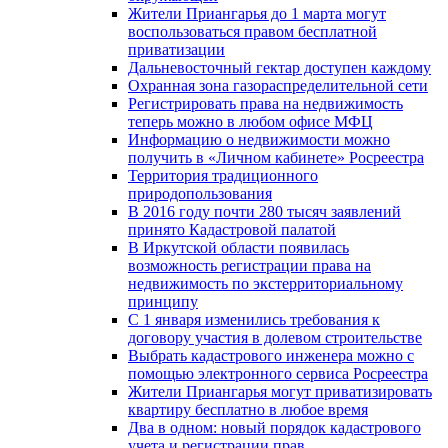
Жители Приангарья до 1 марта могут
воспользоваться правом бесплатной
приватизации
Дальневосточный гектар доступен каждому
Охранная зона газораспределительной сети
Регистрировать права на недвижимость
теперь можно в любом офисе МФЦ
Информацию о недвижимости можно
получить в «Личном кабинете» Росреестра
Территория традиционного
природопользования
В 2016 году почти 280 тысяч заявлений
принято Кадастровой палатой
В Иркутской области появилась
возможность регистрации права на
недвижимость по экстерриториальному
принципу
C 1 января изменились требования к
договору участия в долевом строительстве
Выбрать кадастрового инженера можно с
помощью электронного сервиса Росреестра
Жители Приангарья могут приватизировать
квартиру бесплатно в любое время
Два в одном: новый порядок кадастрового
учета и регистрации прав