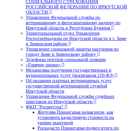
СОЦИАЛЬНОГО СТРАХОВАНИЯ
РОССИЙСКОЙ ФЕДЕРАЦИИ ПО ИРКУТСКОЙ
ОБЛАСТИ
Управление Федеральной службы по
ветеринарному и фитосанитарному надзору по
Иркутской области и Республике Бурятия
Территориальный отдел Управления
Роспотребнадзора по Иркутской области в г. Зиме
и Зиминском районе
Управление социальной защиты населения по
городу Зиме и Зиминскому району
Телефоны центров социальной помощи
«Горячие линии»
Механизмы получения государственных и
муниципальных услуг (реализация 210-ФЗ)
Об оказании платных ветеринарных услуг
государственной ветеринарной службой
Иркутской области
Управление Федеральной службы судебных
приставов по Иркутской области
ФКП "Росреестра"
Жителям Приангарья разъяснили, как
установить кадастровую стоимость на
уровне рыночной
Роскадастр Приангарья подвел итоги по