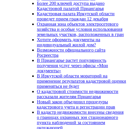
Более 200 ключей доступа выдано
Кадастровой палатой Приангарья
Кадастровая палата Иркутской области
проведет прием граждан 12 декабря
Охранная зона объектов электросетевого
хозяйства и особые условия использования
земельных участков, расположенных в гран
Хотите оформить документы на
индивидуальный жилой дом?
Возможности официального сайта
Росреестра
В Приангарье растет популярность
получения услуг через офисы «Мои
документы»
В Иркутской области мораторий на
применение результатов кадастровой оценки
применяться не будет
О кадастровой стоимости недвижимости
рассказали жителям Приангарья
Новый закон объединил процедуры
кадастрового учета и регистрации прав
В кадастр недвижимости внесены сведения
о границах охранных зон стационарного
пункта наблюдений за состоянием
окружающей