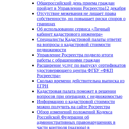
Общероссийский день приема граждан
пройдет в Управлении Росреестра12 декабря
Отсутствие межевания не лишает права
собственности, но повышает риски споров о
границах
Об использовании сервиса «Личный
кабинет кадастрового инженера»
Специалисты Кадастровой палаты ответят
на вопросы о кадастровой стоимости
недвижимости
Управление Росреестра подвело итоги
работы с обращениями граждан
Расширение услуг по выпуску сертификатов
удостоверяющего центра ФГБУ «ФКП
Росреестра»
Сколько времени действительна выписка из
ЕГРН
Кадастровая палата поможет в решении
вопросов при операциях с недвижимостью
Информацию о кадастровой стоимости
можно получить на сайте Росреестра
Обзор изменений положений Кодекса
Российской Федерации об
административных правонарушениях в
части контроля (надзора) в