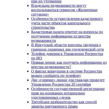
при их уточнении
Владельцы недвижимости могут
воспользоваться сервисом «Жизненные
ситуации»
Особенности осуществления кадастрового
учета части объектов капитального
строительства
Кадастровая палата ответит на вопросы по
получению информации из реестра
недвижимости
В Иркутской области внесены сведения о
границах охранных зон геодезической сети
Телефон доверия в Управлении Росреестра
по ИО
Прямая линия: как получить информацию из
реестра недвижимости?
О фактах коррупции в системе Росреестра
можно сообщить по телефону
Две «горячие» линии для граждан проведет
Управление Росреестра 20 сентября
Особенности государственной регистрации
прав на основании нотариально
удостоверенных сделок
Третейское разбирательство как способ
защиты нарушенного права