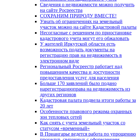
Сведения о недвижимости можно получить
на сайте Росреестра
СОХРАНИМ ПРИРОДУ ВМЕСТЕ!
Узнать об ограничениях на земельный
участок можно на сайте Кадастровой палаты
Несогласные с решением по приостановке
кадастрового учета могут его обжаловать
У жителей Иркутской области есть
возможность подать документы на
регистрацию прав на недвижимость в
электронном виде
Региональный Росреестр работает над
повышением качества и доступности
предоставления услуг для населения
Больше 170 заявлений было подано
нарегистрациюправа на недвижимость из
других регионов
Кадастровая палата подвела итоги работы за
20 лет
Особенности правового режима охранных
зон тепловых сетей
Как снять с учета земельный участок со
статусом «временный»
В Приангарье ведется работа по упрощению
процедур, связанных с оформлением