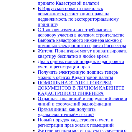
принято Кадастровой палатой
В Иркутской области появилась
возможность регистрации права на
недвижимость по экстерриториальному
принципу
C 1 января изменились требования к
договору участия в долевом строительстве
Выбрать кадастрового инженера можно с
помощью электронного сервиса Росреестра
Жители Приангарья могут приватизировать
квартиру бесплатно в любое время
Два в одном: новый порядок кадастрового
учета и регистрации прав
Получить электронную подпись теперь
можно в офисах Кадастровой палаты
ПОМОЩЬ НА ЭТАПЕ ПРОВЕРКИ
ДОКУМЕНТОВ В ЛИЧНОМ КАБИНЕТЕ
КАДАСТРОВОГО ИНЖЕНЕРА
Охранная зона линий и сооружений связи и
линий и сооружений радиофикации
Прямая линия: как получить
«дальневосточный» гектар?
Новый порядок кадастрового учета и
регистрации прав жилых помещений
Жители региона могут получать сведения о