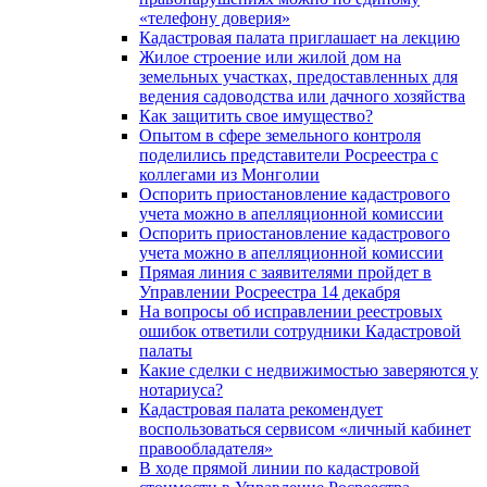
«телефону доверия»
Кадастровая палата приглашает на лекцию
Жилое строение или жилой дом на
земельных участках, предоставленных для
ведения садоводства или дачного хозяйства
Как защитить свое имущество?
Опытом в сфере земельного контроля
поделились представители Росреестра с
коллегами из Монголии
Оспорить приостановление кадастрового
учета можно в апелляционной комиссии
Оспорить приостановление кадастрового
учета можно в апелляционной комиссии
Прямая линия с заявителями пройдет в
Управлении Росреестра 14 декабря
На вопросы об исправлении реестровых
ошибок ответили сотрудники Кадастровой
палаты
Какие сделки с недвижимостью заверяются у
нотариуса?
Кадастровая палата рекомендует
воспользоваться сервисом «личный кабинет
правообладателя»
В ходе прямой линии по кадастровой