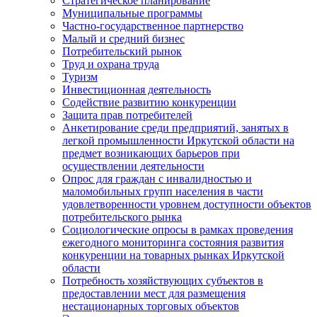
Стратегическое планирование
Муниципальные программы
Частно-государственное партнерство
Малый и средний бизнес
Потребительский рынок
Труд и охрана труда
Туризм
Инвестиционная деятельность
Содействие развитию конкуренции
Защита прав потребителей
Анкетирование среди предприятий, занятых в
легкой промышленности Иркутской области на
предмет возникающих барьеров при
осуществлении деятельности
Опрос для граждан с инвалидностью и
маломобильных групп населения в части
удовлетворенности уровнем доступности объектов
потребительского рынка
Социологические опросы в рамках проведения
ежегодного мониторинга состояния развития
конкуренции на товарных рынках Иркутской
области
Потребность хозяйствующих субъектов в
предоставлении мест для размещения
нестационарных торговых объектов