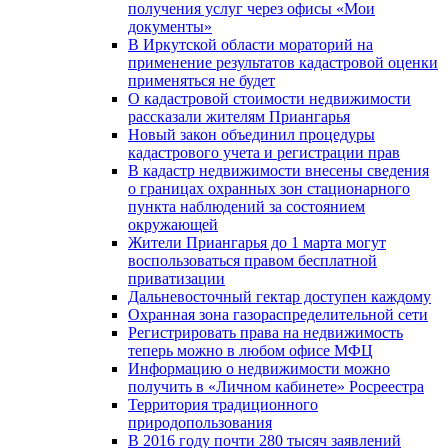
получения услуг через офисы «Мои
документы»
В Иркутской области мораторий на
применение результатов кадастровой оценки
применяться не будет
О кадастровой стоимости недвижимости
рассказали жителям Приангарья
Новый закон объединил процедуры
кадастрового учета и регистрации прав
В кадастр недвижимости внесены сведения
о границах охранных зон стационарного
пункта наблюдений за состоянием
окружающей
Жители Приангарья до 1 марта могут
воспользоваться правом бесплатной
приватизации
Дальневосточный гектар доступен каждому
Охранная зона газораспределительной сети
Регистрировать права на недвижимость
теперь можно в любом офисе МФЦ
Информацию о недвижимости можно
получить в «Личном кабинете» Росреестра
Территория традиционного
природопользования
В 2016 году почти 280 тысяч заявлений