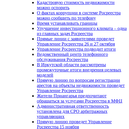
Кадастровую стоимость недвижимости
можно оспорить
О фактах коррупции в системе Росреестра
можно сообщить по телефону
Время устанавливать границы
Улучшение инвестиционного климата – одна
из главных задач Росреестра
Прямые линии с заявителями проведет
Управление Росреестра 26 и 27 октября
Управление Росреестра подводит итоги
Ведомственный центр телефонного
обслуживания Росреестра
В Иркутской области рассмотрены
промежуточные итоги внедрения целевых
моделей
Прямую линию по вопросам регистрации
арестов на объекты недвижимости проведет
Управление Росреестра
Жители Приангарья предпочитают
обращаться за услугами Росреестра в МФЦ
Административная ответственность
установлена для СРО арбитражных
управляющих
Прямую линию проведет Управление
Росреестра 15 ноября