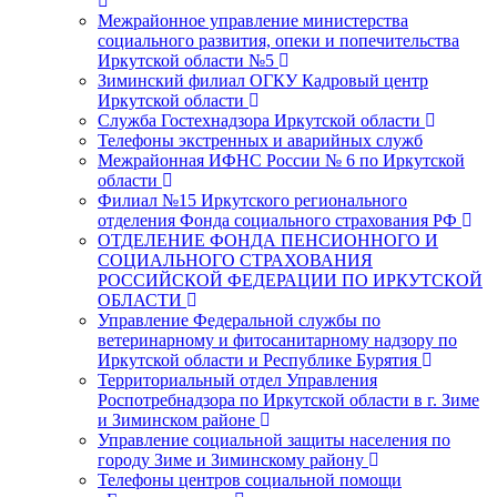
Межрайонное управление министерства
социального развития, опеки и попечительства
Иркутской области №5
Зиминский филиал ОГКУ Кадровый центр
Иркутской области
Служба Гостехнадзора Иркутской области
Телефоны экстренных и аварийных служб
Межрайонная ИФНС России № 6 по Иркутской
области
Филиал №15 Иркутского регионального
отделения Фонда социального страхования РФ
ОТДЕЛЕНИЕ ФОНДА ПЕНСИОННОГО И
СОЦИАЛЬНОГО СТРАХОВАНИЯ
РОССИЙСКОЙ ФЕДЕРАЦИИ ПО ИРКУТСКОЙ
ОБЛАСТИ
Управление Федеральной службы по
ветеринарному и фитосанитарному надзору по
Иркутской области и Республике Бурятия
Территориальный отдел Управления
Роспотребнадзора по Иркутской области в г. Зиме
и Зиминском районе
Управление социальной защиты населения по
городу Зиме и Зиминскому району
Телефоны центров социальной помощи