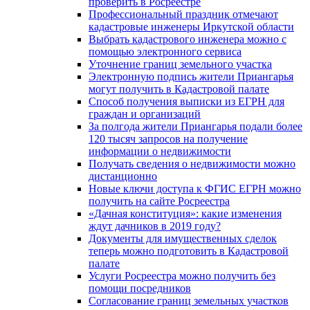
проверить в Росреестре
Профессиональный праздник отмечают
кадастровые инженеры Иркутской области
Выбрать кадастрового инженера можно с
помощью электронного сервиса
Уточнение границ земельного участка
Электронную подпись жители Приангарья
могут получить в Кадастровой палате
Способ получения выписки из ЕГРН для
граждан и организаций
За полгода жители Приангарья подали более
120 тысяч запросов на получение
информации о недвижимости
Получать сведения о недвижимости можно
дистанционно
Новые ключи доступа к ФГИС ЕГРН можно
получить на сайте Росреестра
«Дачная конституция»: какие изменения
ждут дачников в 2019 году?
Документы для имущественных сделок
теперь можно подготовить в Кадастровой
палате
Услуги Росреестра можно получить без
помощи посредников
Согласование границ земельных участков