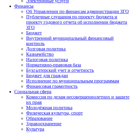
Электронные услуги
Финансы
Об Управлении по финансам администрации ЗГО
Публичные слушания по проекту бюджета и
проекту годового отчета об исполнении бюджета
ЗГО
Бюджет
Внутренний муниципальный финансовый
контроль
Долговая политика
Казначейство
Налоговая политика
Нормативно-правовая база
Бухгалтерский учет и отчетность
Бюджет для граждан
Исполнение по муниципальным программам
Финансовая грамотность
Социальная сфера
Комиссия по делам несовершеннолетних и защите
их прав
Молодёжная политика
Физическая культура, спорт
Образование
Здравоохранение
Культура