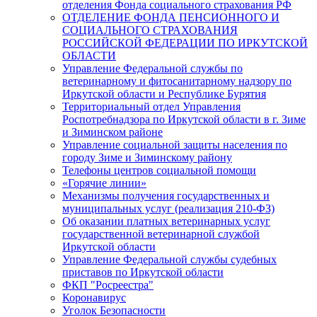
отделения Фонда социального страхования РФ
ОТДЕЛЕНИЕ ФОНДА ПЕНСИОННОГО И
СОЦИАЛЬНОГО СТРАХОВАНИЯ
РОССИЙСКОЙ ФЕДЕРАЦИИ ПО ИРКУТСКОЙ
ОБЛАСТИ
Управление Федеральной службы по
ветеринарному и фитосанитарному надзору по
Иркутской области и Республике Бурятия
Территориальный отдел Управления
Роспотребнадзора по Иркутской области в г. Зиме
и Зиминском районе
Управление социальной защиты населения по
городу Зиме и Зиминскому району
Телефоны центров социальной помощи
«Горячие линии»
Механизмы получения государственных и
муниципальных услуг (реализация 210-ФЗ)
Об оказании платных ветеринарных услуг
государственной ветеринарной службой
Иркутской области
Управление Федеральной службы судебных
приставов по Иркутской области
ФКП "Росреестра"
Коронавирус
Уголок Безопасности