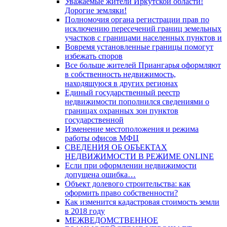
Уважаемые жители Иркутской области!
Дорогие земляки!
Полномочия органа регистрации прав по
исключению пересечений границ земельных
участков с границами населенных пунктов и
Вовремя установленные границы помогут
избежать споров
Все больше жителей Приангарья оформляют
в собственность недвижимость,
находящуюся в других регионах
Единый государственный реестр
недвижимости пополнился сведениями о
границах охранных зон пунктов
государственной
Изменение местоположения и режима
работы офисов МФЦ
СВЕДЕНИЯ ОБ ОБЪЕКТАХ
НЕДВИЖИМОСТИ В РЕЖИМЕ ONLINE
Если при оформлении недвижимости
допущена ошибка…
Объект долевого строительства: как
оформить право собственности?
Как изменится кадастровая стоимость земли
в 2018 году
МЕЖВЕДОМСТВЕННОЕ