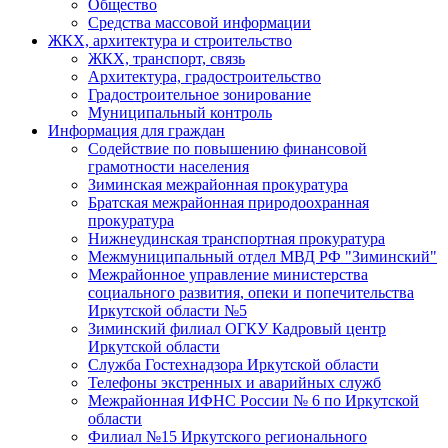
Общество
Средства массовой информации
ЖКХ, архитектура и строительство
ЖКХ, транспорт, связь
Архитектура, градостроительство
Градостроительное зонирование
Муниципальный контроль
Информация для граждан
Содействие по повышению финансовой
грамотности населения
Зиминская межрайонная прокуратура
Братская межрайонная природоохранная
прокуратура
Нижнеудинская транспортная прокуратура
Межмуниципальный отдел МВД РФ "Зиминский"
Межрайонное управление министерства
социального развития, опеки и попечительства
Иркутской области №5
Зиминский филиал ОГКУ Кадровый центр
Иркутской области
Служба Гостехнадзора Иркутской области
Телефоны экстренных и аварийных служб
Межрайонная ИФНС России № 6 по Иркутской
области
Филиал №15 Иркутского регионального