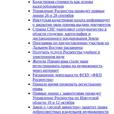
Кадастровая стоимость как основа
налогообложения
Управление Росреестра проведет прямые
линии 26 и 28 сентября
Иркутская кадастровая палата информирует
о закрытии окон приема-выдачи документов
Страны СНГ укрепляют сотрудничество в
области геодезии, картографии и
дистанционного зондирования Земли
Программа по предоставлению участков на
Дальнем Востоке расширена
Получать услуги Росреестра удобнее в
электронном виде
Жители Приангарья стали чаще
регистрировать права на недвижимость
через интернет
Расширение деятельности ФГБУ «ФКП
Росреестра»
Пришло время проверить регистрацию
права
Прямые линии с заявителями проведет
Управление Росреестра по Иркутской
области 10 и 12 октября
Закон о «лесной амнистии» защитит права
добросовестных владельцев недвижимости