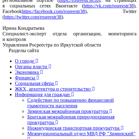
региональном портале (
https://rosreestr38.ru
), на страницах
в социальных сетях Вконтакте (
https://vk.com/rosreestr38
),
Facebook
https://facebook.com/rosreestr38
), Twitter
(
https://twitter.com/rosreestr38
).
Ирина Кондратьева
Специалист-эксперт отдела организации, мониторинга
и контроля
Управления Росреестра по Иркутской области
Разделы сайта
О городе
Органы власти
Экономика
Финансы
Социальная сфера
ЖКХ, архитектура и строительство
Информация для граждан
Содействие по повышению финансовой
грамотности населения
Зиминская межрайонная прокуратура
Братская межрайонная природоохранная
прокуратура
Нижнеудинская транспортная прокуратура
Межмуниципальный отдел МВД РФ "Зиминский"