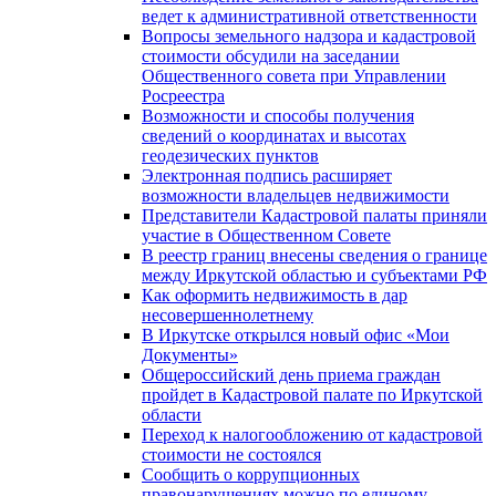
ведет к административной ответственности
Вопросы земельного надзора и кадастровой
стоимости обсудили на заседании
Общественного совета при Управлении
Росреестра
Возможности и способы получения
сведений о координатах и высотах
геодезических пунктов
Электронная подпись расширяет
возможности владельцев недвижимости
Представители Кадастровой палаты приняли
участие в Общественном Совете
В реестр границ внесены сведения о границе
между Иркутской областью и субъектами РФ
Как оформить недвижимость в дар
несовершеннолетнему
В Иркутске открылся новый офис «Мои
Документы»
Общероссийский день приема граждан
пройдет в Кадастровой палате по Иркутской
области
Переход к налогообложению от кадастровой
стоимости не состоялся
Сообщить о коррупционных
правонарушениях можно по единому