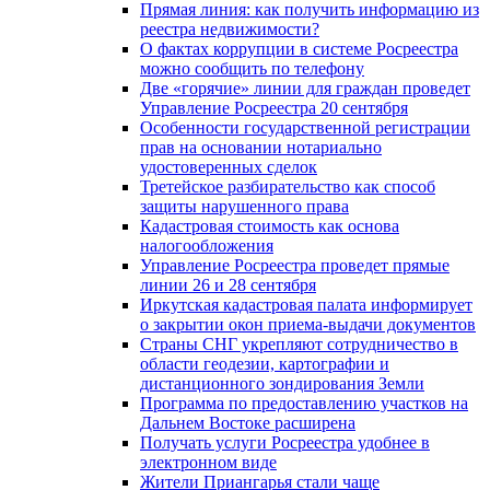
Прямая линия: как получить информацию из
реестра недвижимости?
О фактах коррупции в системе Росреестра
можно сообщить по телефону
Две «горячие» линии для граждан проведет
Управление Росреестра 20 сентября
Особенности государственной регистрации
прав на основании нотариально
удостоверенных сделок
Третейское разбирательство как способ
защиты нарушенного права
Кадастровая стоимость как основа
налогообложения
Управление Росреестра проведет прямые
линии 26 и 28 сентября
Иркутская кадастровая палата информирует
о закрытии окон приема-выдачи документов
Страны СНГ укрепляют сотрудничество в
области геодезии, картографии и
дистанционного зондирования Земли
Программа по предоставлению участков на
Дальнем Востоке расширена
Получать услуги Росреестра удобнее в
электронном виде
Жители Приангарья стали чаще