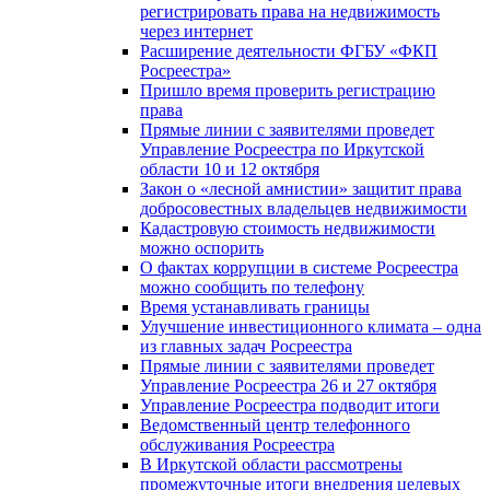
регистрировать права на недвижимость
через интернет
Расширение деятельности ФГБУ «ФКП
Росреестра»
Пришло время проверить регистрацию
права
Прямые линии с заявителями проведет
Управление Росреестра по Иркутской
области 10 и 12 октября
Закон о «лесной амнистии» защитит права
добросовестных владельцев недвижимости
Кадастровую стоимость недвижимости
можно оспорить
О фактах коррупции в системе Росреестра
можно сообщить по телефону
Время устанавливать границы
Улучшение инвестиционного климата – одна
из главных задач Росреестра
Прямые линии с заявителями проведет
Управление Росреестра 26 и 27 октября
Управление Росреестра подводит итоги
Ведомственный центр телефонного
обслуживания Росреестра
В Иркутской области рассмотрены
промежуточные итоги внедрения целевых