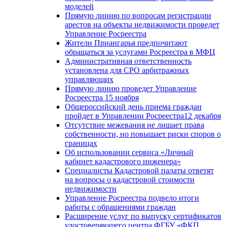
моделей
Прямую линию по вопросам регистрации
арестов на объекты недвижимости проведет
Управление Росреестра
Жители Приангарья предпочитают
обращаться за услугами Росреестра в МФЦ
Административная ответственность
установлена для СРО арбитражных
управляющих
Прямую линию проведет Управление
Росреестра 15 ноября
Общероссийский день приема граждан
пройдет в Управлении Росреестра12 декабря
Отсутствие межевания не лишает права
собственности, но повышает риски споров о
границах
Об использовании сервиса «Личный
кабинет кадастрового инженера»
Специалисты Кадастровой палаты ответят
на вопросы о кадастровой стоимости
недвижимости
Управление Росреестра подвело итоги
работы с обращениями граждан
Расширение услуг по выпуску сертификатов
удостоверяющего центра ФГБУ «ФКП