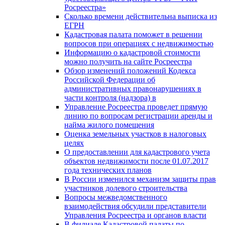
Росреестра»
Сколько времени действительна выписка из
ЕГРН
Кадастровая палата поможет в решении
вопросов при операциях с недвижимостью
Информацию о кадастровой стоимости
можно получить на сайте Росреестра
Обзор изменений положений Кодекса
Российской Федерации об
административных правонарушениях в
части контроля (надзора) в
Управление Росреестра проведет прямую
линию по вопросам регистрации аренды и
найма жилого помещения
Оценка земельных участков в налоговых
целях
О предоставлении для кадастрового учета
объектов недвижимости после 01.07.2017
года технических планов
В России изменился механизм защиты прав
участников долевого строительства
Вопросы межведомственного
взаимодействия обсудили представители
Управления Росреестра и органов власти
В филиале Кадастровой палаты по