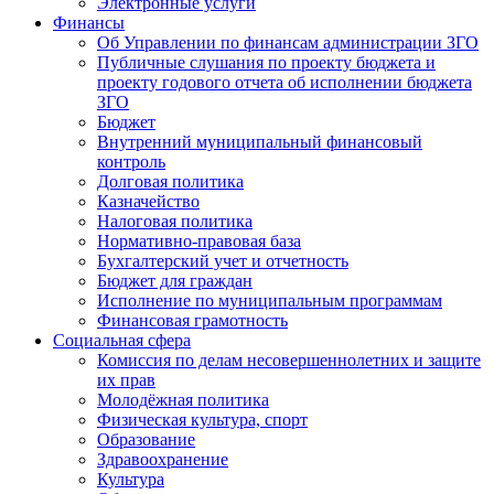
Электронные услуги
Финансы
Об Управлении по финансам администрации ЗГО
Публичные слушания по проекту бюджета и
проекту годового отчета об исполнении бюджета
ЗГО
Бюджет
Внутренний муниципальный финансовый
контроль
Долговая политика
Казначейство
Налоговая политика
Нормативно-правовая база
Бухгалтерский учет и отчетность
Бюджет для граждан
Исполнение по муниципальным программам
Финансовая грамотность
Социальная сфера
Комиссия по делам несовершеннолетних и защите
их прав
Молодёжная политика
Физическая культура, спорт
Образование
Здравоохранение
Культура