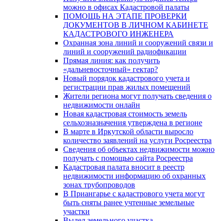
можно в офисах Кадастровой палаты
ПОМОЩЬ НА ЭТАПЕ ПРОВЕРКИ
ДОКУМЕНТОВ В ЛИЧНОМ КАБИНЕТЕ
КАДАСТРОВОГО ИНЖЕНЕРА
Охранная зона линий и сооружений связи и
линий и сооружений радиофикации
Прямая линия: как получить
«дальневосточный» гектар?
Новый порядок кадастрового учета и
регистрации прав жилых помещений
Жители региона могут получать сведения о
недвижимости онлайн
Новая кадастровая стоимость земель
сельхозназначения утверждена в регионе
В марте в Иркутской области выросло
количество заявлений на услуги Росреестра
Сведения об объектах недвижимости можно
получать с помощью сайта Росреестра
Кадастровая палата вносит в реестр
недвижимости информацию об охранных
зонах трубопроводов
В Приангарье с кадастрового учета могут
быть сняты ранее учтенные земельные
участки
Выдел земельного участка