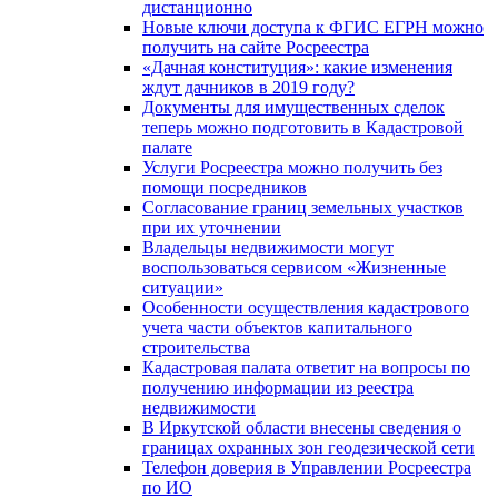
дистанционно
Новые ключи доступа к ФГИС ЕГРН можно
получить на сайте Росреестра
«Дачная конституция»: какие изменения
ждут дачников в 2019 году?
Документы для имущественных сделок
теперь можно подготовить в Кадастровой
палате
Услуги Росреестра можно получить без
помощи посредников
Согласование границ земельных участков
при их уточнении
Владельцы недвижимости могут
воспользоваться сервисом «Жизненные
ситуации»
Особенности осуществления кадастрового
учета части объектов капитального
строительства
Кадастровая палата ответит на вопросы по
получению информации из реестра
недвижимости
В Иркутской области внесены сведения о
границах охранных зон геодезической сети
Телефон доверия в Управлении Росреестра
по ИО