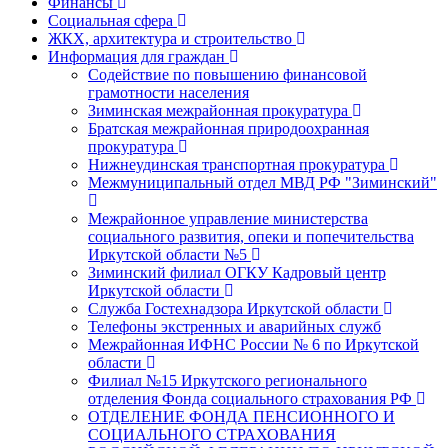
Финансы
Социальная сфера
ЖКХ, архитектура и строительство
Информация для граждан
Содействие по повышению финансовой
грамотности населения
Зиминская межрайонная прокуратура
Братская межрайонная природоохранная
прокуратура
Нижнеудинская транспортная прокуратура
Межмуниципальный отдел МВД РФ "Зиминский"
Межрайонное управление министерства
социального развития, опеки и попечительства
Иркутской области №5
Зиминский филиал ОГКУ Кадровый центр
Иркутской области
Служба Гостехнадзора Иркутской области
Телефоны экстренных и аварийных служб
Межрайонная ИФНС России № 6 по Иркутской
области
Филиал №15 Иркутского регионального
отделения Фонда социального страхования РФ
ОТДЕЛЕНИЕ ФОНДА ПЕНСИОННОГО И
СОЦИАЛЬНОГО СТРАХОВАНИЯ