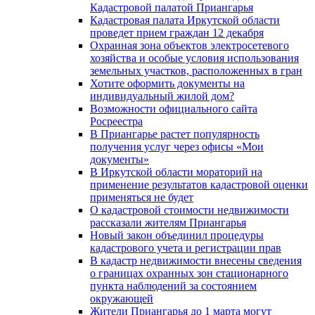
Кадастровой палатой Приангарья
Кадастровая палата Иркутской области
проведет прием граждан 12 декабря
Охранная зона объектов электросетевого
хозяйства и особые условия использования
земельных участков, расположенных в гран
Хотите оформить документы на
индивидуальный жилой дом?
Возможности официального сайта
Росреестра
В Приангарье растет популярность
получения услуг через офисы «Мои
документы»
В Иркутской области мораторий на
применение результатов кадастровой оценки
применяться не будет
О кадастровой стоимости недвижимости
рассказали жителям Приангарья
Новый закон объединил процедуры
кадастрового учета и регистрации прав
В кадастр недвижимости внесены сведения
о границах охранных зон стационарного
пункта наблюдений за состоянием
окружающей
Жители Приангарья до 1 марта могут