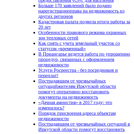
предоставления услуг для населения
Больше 170 заявлений было подано
нарегистрациюправа на недвижимость из
других регионов
Кадастровая палата подвела итоги работы за
20 лет
Особенности правового режима охранных
зон тепловых сетей
Как снять с учета земельный участок со
статусом «временный»
В Приангарье ведется работа по упрощению
процедур, связанных с оформлением
недвижимости
Услуги Росреестра - без посредников и
переплат!
Пострадавшим от чрезвычайных
ситуацийжителям Иркутской области
помогут оперативно восстановить
документы на недвижимость
«Дачная амнистия» в 2017 году: что
изменилось?
Порядок присвоения адреса объектам
недвижимости
Пострадавшим от чрезвычайных ситуаций в
Иркутской области помогут восстановить