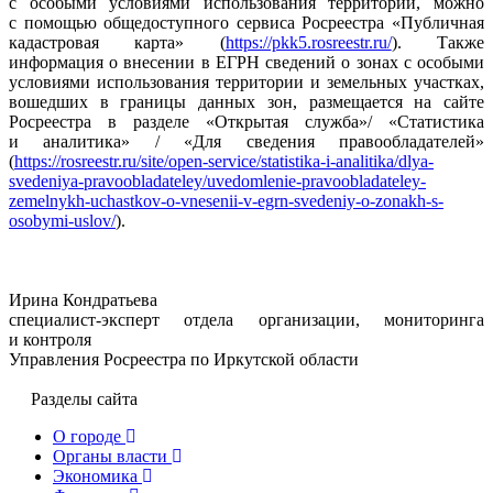
с особыми условиями использования территории, можно
с помощью общедоступного сервиса Росреестра «Публичная
кадастровая карта» (
https://pkk5.rosreestr.ru/
). Также
информация о внесении в ЕГРН сведений о зонах с особыми
условиями использования территории и земельных участках,
вошедших в границы данных зон, размещается на сайте
Росреестра в разделе «Открытая служба»/ «Статистика
и аналитика» / «Для сведения правообладателей»
(
https://rosreestr.ru/site/open-service/statistika-i-analitika/dlya-
svedeniya-pravoobladateley/uvedomlenie-pravoobladateley-
zemelnykh-uchastkov-o-vnesenii-v-egrn-svedeniy-o-zonakh-s-
osobymi-uslov/
).
Ирина Кондратьева
специалист-эксперт отдела организации, мониторинга
и контроля
Управления Росреестра по Иркутской области
Разделы сайта
О городе
Органы власти
Экономика