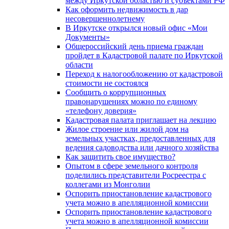
между Иркутской областью и субъектами РФ
Как оформить недвижимость в дар
несовершеннолетнему
В Иркутске открылся новый офис «Мои
Документы»
Общероссийский день приема граждан
пройдет в Кадастровой палате по Иркутской
области
Переход к налогообложению от кадастровой
стоимости не состоялся
Сообщить о коррупционных
правонарушениях можно по единому
«телефону доверия»
Кадастровая палата приглашает на лекцию
Жилое строение или жилой дом на
земельных участках, предоставленных для
ведения садоводства или дачного хозяйства
Как защитить свое имущество?
Опытом в сфере земельного контроля
поделились представители Росреестра с
коллегами из Монголии
Оспорить приостановление кадастрового
учета можно в апелляционной комиссии
Оспорить приостановление кадастрового
учета можно в апелляционной комиссии