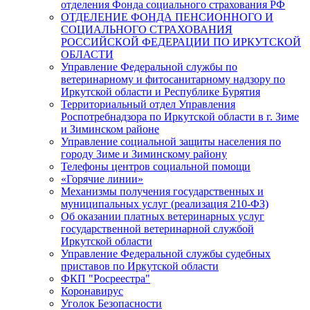
отделения Фонда социального страхования РФ
ОТДЕЛЕНИЕ ФОНДА ПЕНСИОННОГО И
СОЦИАЛЬНОГО СТРАХОВАНИЯ
РОССИЙСКОЙ ФЕДЕРАЦИИ ПО ИРКУТСКОЙ
ОБЛАСТИ
Управление Федеральной службы по
ветеринарному и фитосанитарному надзору по
Иркутской области и Республике Бурятия
Территориальный отдел Управления
Роспотребнадзора по Иркутской области в г. Зиме
и Зиминском районе
Управление социальной защиты населения по
городу Зиме и Зиминскому району
Телефоны центров социальной помощи
«Горячие линии»
Механизмы получения государственных и
муниципальных услуг (реализация 210-ФЗ)
Об оказании платных ветеринарных услуг
государственной ветеринарной службой
Иркутской области
Управление Федеральной службы судебных
приставов по Иркутской области
ФКП "Росреестра"
Коронавирус
Уголок Безопасности