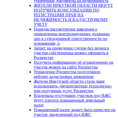
утраченные документы на недвижимость
ЖИТЕЛИ ИРКУТКОЙ ОБЛАСТИ МОГУТ
ПОЛУЧИТЬ КОНСУЛЬТАЦИИ ПО
РЕГИСТРАЦИИ ПРАВ НА
НЕДИЖИМОСТЬ И КАДАСТРОВОМУ
УЧЕТУ
Порядок рассмотрения заявления о
привлечении контролирующих должника
лиц к субсидиарной ответственности по
основаниям, п
Запрет на проведение сделок без личного
участия собственника можно оформить в
Росреестре
Получить информацию об ограничениях на
участок можно на сайте Росреестра
Управление Росреестра подготовило
рейтинг кадастровых инженеров
Жители Иркутской области стали чаще
использовать «бесконтактные технологии»
при получении услуг Росреестра
Владельцы пустующих участков под ИЖС
будут платить повышенный земельный
налог
Повышенный налог может быть начислен на
участок, выделенный под ИЖС