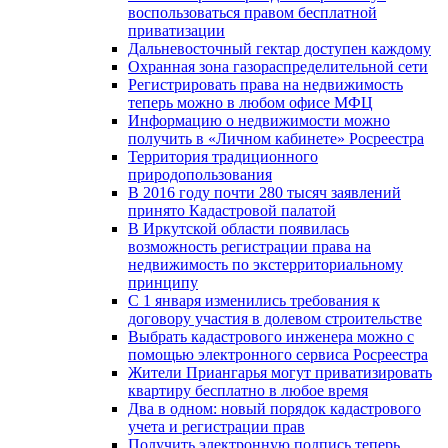
воспользоваться правом бесплатной
приватизации
Дальневосточный гектар доступен каждому
Охранная зона газораспределительной сети
Регистрировать права на недвижимость
теперь можно в любом офисе МФЦ
Информацию о недвижимости можно
получить в «Личном кабинете» Росреестра
Территория традиционного
природопользования
В 2016 году почти 280 тысяч заявлений
принято Кадастровой палатой
В Иркутской области появилась
возможность регистрации права на
недвижимость по экстерриториальному
принципу
C 1 января изменились требования к
договору участия в долевом строительстве
Выбрать кадастрового инженера можно с
помощью электронного сервиса Росреестра
Жители Приангарья могут приватизировать
квартиру бесплатно в любое время
Два в одном: новый порядок кадастрового
учета и регистрации прав
Получить электронную подпись теперь