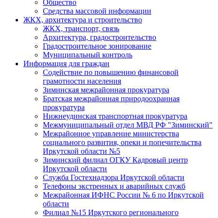
Общество
Средства массовой информации
ЖКХ, архитектура и строительство
ЖКХ, транспорт, связь
Архитектура, градостроительство
Градостроительное зонирование
Муниципальный контроль
Информация для граждан
Содействие по повышению финансовой
грамотности населения
Зиминская межрайонная прокуратура
Братская межрайонная природоохранная
прокуратура
Нижнеудинская транспортная прокуратура
Межмуниципальный отдел МВД РФ "Зиминский"
Межрайонное управление министерства
социального развития, опеки и попечительства
Иркутской области №5
Зиминский филиал ОГКУ Кадровый центр
Иркутской области
Служба Гостехнадзора Иркутской области
Телефоны экстренных и аварийных служб
Межрайонная ИФНС России № 6 по Иркутской
области
Филиал №15 Иркутского регионального