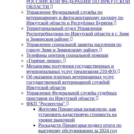
РОССИЙСКОЙ ФЕДЕРАЦИИ ПО ИРКУТСКОЙ
ОБЛАСТИ
Управление Федеральной службы по
ветеринарному и фитосанитарному надзору по
Иркутской области и Республике Бурятия
Территориальный отдел Управления
Роспотребнадзора по Иркутской области в г. Зиме
и Зиминском районе
Управление социальной защиты населения по
городу Зиме и Зиминскому району
Телефоны центров социальной помощи
«Горячие линии»
Механизмы получения государственных и
муниципальных услуг (реализация 210-ФЗ)
Об оказании платных ветеринарных услуг
государственной ветеринарной службой
Иркутской области
Управление Федеральной службы судебных
приставов по Иркутской области
ФКП "Росреестра"
Жителям Приангарья разъяснили, как
установить кадастровую стоимость на
уровне рыночной
Роскадастр Приангарья подвел итоги по
выездному обслуживанию за 2024 год