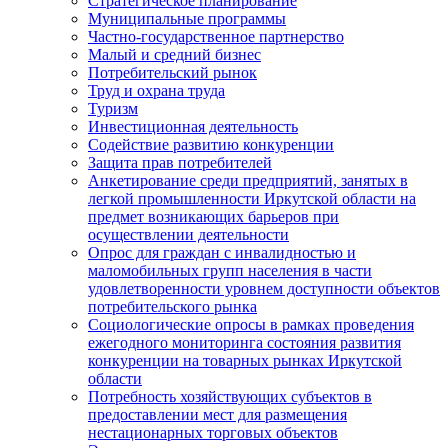
Стратегическое планирование
Муниципальные программы
Частно-государственное партнерство
Малый и средний бизнес
Потребительский рынок
Труд и охрана труда
Туризм
Инвестиционная деятельность
Содействие развитию конкуренции
Защита прав потребителей
Анкетирование среди предприятий, занятых в
легкой промышленности Иркутской области на
предмет возникающих барьеров при
осуществлении деятельности
Опрос для граждан с инвалидностью и
маломобильных групп населения в части
удовлетворенности уровнем доступности объектов
потребительского рынка
Социологические опросы в рамках проведения
ежегодного мониторинга состояния развития
конкуренции на товарных рынках Иркутской
области
Потребность хозяйствующих субъектов в
предоставлении мест для размещения
нестационарных торговых объектов