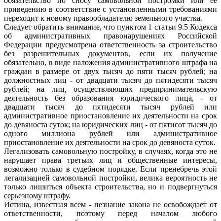
обязательство по сносу самовольной постромки или ее
приведению в соответствие с установленными требованиями
переходит к новому правообладателю земельного участка.
Следует обратить внимание, что пунктом 1 статьи 9.5 Кодекса
об административных правонарушениях Российской
Федерации предусмотрена ответственность за строительство
без разрешительных документов, если их получение
обязательно, в виде наложения административного штрафа на
граждан в размере от двух тысяч до пяти тысяч рублей; на
должностных лиц - от двадцати тысяч до пятидесяти тысяч
рублей; на лиц, осуществляющих предпринимательскую
деятельность без образования юридического лица, - от
двадцати тысяч до пятидесяти тысяч рублей или
административное приостановление их деятельности на срок
до девяноста суток; на юридических лиц - от пятисот тысяч до
одного миллиона рублей или административное
приостановление их деятельности на срок до девяноста суток.
Легализовать самовольную постройку, в случаях, когда это не
нарушает права третьих лиц и общественные интересы,
возможно только в судебном порядке. Если пренебречь этой
легализацией самовольной постройки, велика вероятность не
только лишиться объекта строительства, но и подвергнуться
серьезному штрафу.
Истина, известная всем - незнание закона не освобождает от
ответственности, поэтому перед началом любого