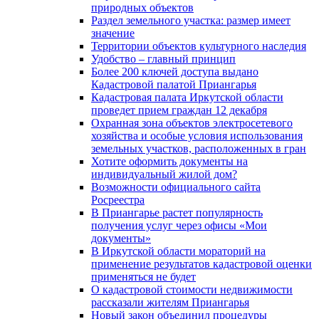
природных объектов
Раздел земельного участка: размер имеет
значение
Территории объектов культурного наследия
Удобство – главный принцип
Более 200 ключей доступа выдано
Кадастровой палатой Приангарья
Кадастровая палата Иркутской области
проведет прием граждан 12 декабря
Охранная зона объектов электросетевого
хозяйства и особые условия использования
земельных участков, расположенных в гран
Хотите оформить документы на
индивидуальный жилой дом?
Возможности официального сайта
Росреестра
В Приангарье растет популярность
получения услуг через офисы «Мои
документы»
В Иркутской области мораторий на
применение результатов кадастровой оценки
применяться не будет
О кадастровой стоимости недвижимости
рассказали жителям Приангарья
Новый закон объединил процедуры