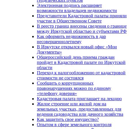
геодезических пунктов
Электронная подпись расширяет
возможности владельцев недвижимости
Представители Кадастровой палаты приняли
участие в Общественном Совете
В реестр границ внесены сведения о границе
между Иркутской областью и субъектами РФ
Как оформить недвижимость в дар
несовершеннолетнему
В Иркутске открылся новый офис «Мои
Документы»
Общероссийский день приема граждан
пройдет в Кадастровой палате по Иркутской
области
Переход к налогообложению от кадастровой
стоимости не состоялся
Сообщить о коррупционных
правонарушениях можно по единому
«телефону доверия»
Кадастровая палата приглашает на лекцию
Жилое строение или жилой дом на
земельных участках, предоставленных для
ведения садоводства или дачного хозяйства
Как защитить свое имущество?
Опытом в сфере земельного контроля