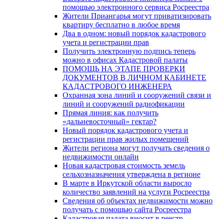
помощью электронного сервиса Росреестра
Жители Приангарья могут приватизировать
квартиру бесплатно в любое время
Два в одном: новый порядок кадастрового
учета и регистрации прав
Получить электронную подпись теперь
можно в офисах Кадастровой палаты
ПОМОЩЬ НА ЭТАПЕ ПРОВЕРКИ
ДОКУМЕНТОВ В ЛИЧНОМ КАБИНЕТЕ
КАДАСТРОВОГО ИНЖЕНЕРА
Охранная зона линий и сооружений связи и
линий и сооружений радиофикации
Прямая линия: как получить
«дальневосточный» гектар?
Новый порядок кадастрового учета и
регистрации прав жилых помещений
Жители региона могут получать сведения о
недвижимости онлайн
Новая кадастровая стоимость земель
сельхозназначения утверждена в регионе
В марте в Иркутской области выросло
количество заявлений на услуги Росреестра
Сведения об объектах недвижимости можно
получать с помощью сайта Росреестра
Кадастровая палата вносит в реестр