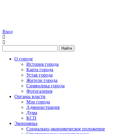
Вход
Найти
О городе
История города
Карта города
Устав города
Жители города
Символика города
Фотогалерея
Органы власти
Мэр города
Администрация
Дума
КСП
Экономика
Социально-экономическое положение