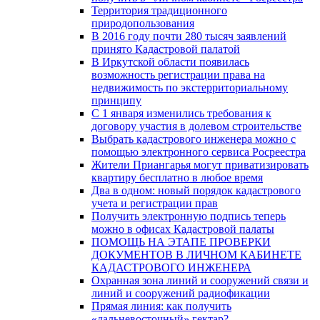
Территория традиционного
природопользования
В 2016 году почти 280 тысяч заявлений
принято Кадастровой палатой
В Иркутской области появилась
возможность регистрации права на
недвижимость по экстерриториальному
принципу
C 1 января изменились требования к
договору участия в долевом строительстве
Выбрать кадастрового инженера можно с
помощью электронного сервиса Росреестра
Жители Приангарья могут приватизировать
квартиру бесплатно в любое время
Два в одном: новый порядок кадастрового
учета и регистрации прав
Получить электронную подпись теперь
можно в офисах Кадастровой палаты
ПОМОЩЬ НА ЭТАПЕ ПРОВЕРКИ
ДОКУМЕНТОВ В ЛИЧНОМ КАБИНЕТЕ
КАДАСТРОВОГО ИНЖЕНЕРА
Охранная зона линий и сооружений связи и
линий и сооружений радиофикации
Прямая линия: как получить
«дальневосточный» гектар?