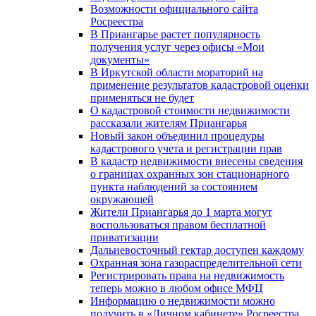
Возможности официального сайта
Росреестра
В Приангарье растет популярность
получения услуг через офисы «Мои
документы»
В Иркутской области мораторий на
применение результатов кадастровой оценки
применяться не будет
О кадастровой стоимости недвижимости
рассказали жителям Приангарья
Новый закон объединил процедуры
кадастрового учета и регистрации прав
В кадастр недвижимости внесены сведения
о границах охранных зон стационарного
пункта наблюдений за состоянием
окружающей
Жители Приангарья до 1 марта могут
воспользоваться правом бесплатной
приватизации
Дальневосточный гектар доступен каждому
Охранная зона газораспределительной сети
Регистрировать права на недвижимость
теперь можно в любом офисе МФЦ
Информацию о недвижимости можно
получить в «Личном кабинете» Росреестра