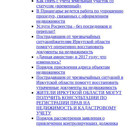
Как снять с учета земельный участок со
статусом «временный»
В Приангарье ведется работа по упрощению
процедур, связанных с оформлением
недвижимости
Услуги Росреестра - без посредников и
переплат!
Пострадавшим от чрезвычайных
ситуацийжителям Иркутской области
помогут оперативно восстановить
документы на недвижимость
«Дачная амнистия» в 2017 году: что
изменилось?
Порядок присвоения адреса объектам
недвижимости
Пострадавшим от чрезвычайных ситуаций в
Иркутской области помогут восстановить
утраченные документы на недвижимость
ЖИТЕЛИ ИРКУТКОЙ ОБЛАСТИ МОГУТ
ПОЛУЧИТЬ КОНСУЛЬТАЦИИ ПО
РЕГИСТРАЦИИ ПРАВ НА
НЕДИЖИМОСТЬ И КАДАСТРОВОМУ
УЧЕТУ
Порядок рассмотрения заявления о
привлечении контролирующих должника