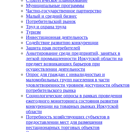
Стратегическое планирование
Муниципальные программы
Частно-государственное партнерство
Малый и средний бизнес
Потребительский рынок
Труд и охрана труда
Туризм
Инвестиционная деятельность
Содействие развитию конкуренции
Защита прав потребителей
Анкетирование среди предприятий, занятых в
легкой промышленности Иркутской области на
предмет возникающих барьеров при
осуществлении деятельности
Опрос для граждан с инвалидностью и
маломобильных групп населения в части
удовлетворенности уровнем доступности объектов
потребительского рынка
Социологические опросы в рамках проведения
ежегодного мониторинга состояния развития
конкуренции на товарных рынках Иркутской
области
Потребность хозяйствующих субъектов в
предоставлении мест для размещения
нестационарных торговых объектов