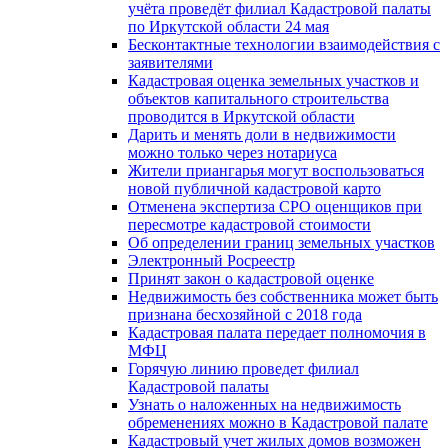
учёта проведёт филиал Кадастровой палаты
по Иркутской области 24 мая
Бесконтактные технологии взаимодействия с
заявителями
Кадастровая оценка земельных участков и
объектов капитального строительства
проводится в Иркутской области
Дарить и менять доли в недвижимости
можно только через нотариуса
Жители приангарья могут воспользоваться
новой публичной кадастровой карто
Отменена экспертиза СРО оценщиков при
пересмотре кадастровой стоимости
Об определении границ земельных участков
Электронный Росреестр
Принят закон о кадастровой оценке
Недвижимость без собственника может быть
признана бесхозяйной с 2018 года
Кадастровая палата передает полномочия в
МФЦ
Горячую линию проведет филиал
Кадастровой палаты
Узнать о наложенных на недвижимость
обременениях можно в Кадастровой палате
Кадастровый учет жилых домов возможен