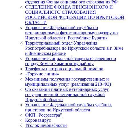
отделения Фонда социального страхования РФ
ОТДЕЛЕНИЕ ФОНДА ПЕНСИОННОГО И
СОЦИАЛЬНОГО СТРАХОВАНИЯ
РОССИЙСКОЙ ФЕДЕРАЦИИ ПО ИРКУТСКОЙ
ОБЛАСТИ
Управление Федеральной службы по
ветеринарному и фитосанитарному надзору по
Иркутской области и Республике Бурятия
Территориальный отдел Управления
Роспотребнадзора по Иркутской области в г. Зиме
и Зиминском районе
Управление социальной защиты населения по
городу Зиме и Зиминскому району
Телефоны центров социальной помощи
«Горячие линии»
Механизмы получения государственных и
муниципальных услуг (реализация 210-ФЗ)
Об оказании платных ветеринарных услуг
государственной ветеринарной службой
Иркутской области
Управление Федеральной службы судебных
приставов по Иркутской области
ФКП "Росреестра"
Коронавирус
Уголок Безопасности