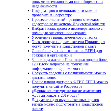
новыми возможностями при оформлении
недвижимости
Информацию о недвижимости можно
проверить в Росреестре
Профессиональный праздник отмечают
кадастровые инженеры Иркутской области
Выбрать кадастрового инженера можно с
помощью электронного сервиса
Уточнение границ земельного участка
Электронную подпись жители Приангарья
могут получить в Кадастровой палате
Способ получения выписки из ЕГРН для
граждан и организаций
За полгода жители Приангарья подали более
120 тысяч запросов на получение
информации о недвижимости
Получать сведения о недвижимости можно
дистанционно
Новые ключи доступа к ФГИС ЕГРН можно
получить на сайте Росреестра
«Дачная конституция»: какие изменения
ждут дачников в 2019 году?
Документы для имущественных сделок
теперь можно подготовить в Кадастровой
палате