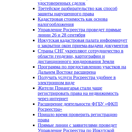
удостоверенных сделок
Третейское разбирательство как способ
защиты нарушенного права
Кадастровая стоимость как основа
налогообложения
Управление Росреестра проведет прямые
линии 26 и 28 сентября
Иркутская кадастровая палата информирует
о закрытии окон приема-выдачи документов
Страны СНГ укрепляют сотрудничество в
области геодезии, картографии и
дистанционного зондирования Земли
Программа по предоставлению участков на
Дальнем Востоке расширена
Получать услуги Росреестра удобнее в
электронном виде
Жители Приангарья стали чаще
регистрировать права на недвижимость
через интернет
Расширение деятельности ФГБУ «ФКП
Росреестра»
Пришло время проверить регистрацию
права
Прямые линии с заявителями проведет
Управление Росреестра по Иркутской