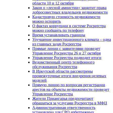
области 10 и 12 октября
Закон о «лесной амнистии» защитит права
добросовестных владельцев недвижимости
Кадастровую стоимость недвижимости
можно оспорить
О фактах коррупции в системе Росреестра
можно сообщить по телефону
Время устанавливать границы
Улучшение инвестиционного климата – одна
из главных задач Росреестра
Прямые линии с заявителями проведет
Управление Росреестра 26 и 27 октября
Управление Росреестра подводит итоги
Ведомственный центр телефонного
обслуживания Росреестра
В Иркутской области рассмотрены
промежуточные итоги внедрения целевых
моделей
Прямую линию по вопросам регистрации
арестов на объекты недвижимости проведет
Управление Росреестра
Жители Приангарья предпочитают
обращаться за услугами Росреестра в МФЦ
Административная ответственность
установлена для СРО арбитражных