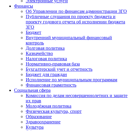
Электронные услуги
Финансы
Об Управлении по финансам администрации ЗГО
Публичные слушания по проекту бюджета и
проекту годового отчета об исполнении бюджета
ЗГО
Бюджет
Внутренний муниципальный финансовый
контроль
Долговая политика
Казначейство
Налоговая политика
Нормативно-правовая база
Бухгалтерский учет и отчетность
Бюджет для граждан
Исполнение по муниципальным программам
Финансовая грамотность
Социальная сфера
Комиссия по делам несовершеннолетних и защите
их прав
Молодёжная политика
Физическая культура, спорт
Образование
Здравоохранение
Культура