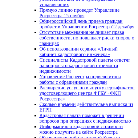
управляющих
Прямую линию проведет Управление
Росреестра 15 ноября
Общероссийский день приема граждан
пройдет в Управлении Росреестра12 декабря
Отсутствие межевания не лишает права
собственности, но повышает риски споров о
границах
Об использовании сервиса «Личный
кабинет кадастрового инженера»
Специалисты Кадастровой палаты ответят
на вопросы о кадастровой стоимости
недвижимости
Управление Росреестра подвело итоги
работы с обращениями граждан
Расширение услуг по выпуску сертификатов
удостоверяющего центра ФГБУ «ФКП
Росреестра»
Сколько времени действительна выписка из
ЕГРН
Кадастровая палата поможет в решении
вопросов при операциях с недвижимостью
Информацию о кадастровой стоимости
можно получить на сайте Росреестра
Обзор изменений положений Кодекса