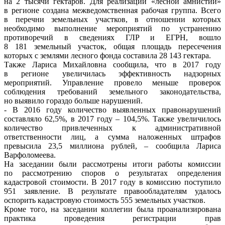
на 2 тысячи гектаров. Для реализации «лесной амнистии»
в регионе создана межведомственная рабочая группа. Всего
в перечни земельных участков, в отношении которых
необходимо выполнение мероприятий по устранению
противоречий в сведениях ГЛР и ЕГРН, вошло
8 181 земельный участок, общая площадь пересечения
которых с землями лесного фонда составила 28 143 гектара.
Также Лариса Михайловна сообщила, что в 2017 году
в регионе увеличилась эффективность надзорных
мероприятий. Управление провело меньше проверок
соблюдения требований земельного законодательства,
но выявило гораздо больше нарушений.
- В 2016 году количество выявленных правонарушений
составляло 62,5%, в 2017 году – 104,5%. Также увеличилось
количество привлеченных к административной
ответственности лиц, а сумма наложенных штрафов
превысила 23,5 миллиона рублей, – сообщила Лариса
Варфоломеева.
На заседании были рассмотрены итоги работы комиссии
по рассмотрению споров о результатах определения
кадастровой стоимости. В 2017 году в комиссию поступило
951 заявление. В результате правообладателям удалось
оспорить кадастровую стоимость 555 земельных участков.
Кроме того, на заседании коллегии была проанализирована
практика проведения регистрации прав