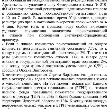
Как сообщила на заседании заместитель руководителя Оксана
Арсентьева, вступление в силу Федерального закона № 218-
ФЗ «О государственной регистрации недвижимости» привело
к сокращению сроков государственной регистрации прав
с 10 до 7 дней. В настоящее время Управление проводит
регистрацию прав в максимально короткие сроки – всего за 3-
4 дня. Кроме того, в прошлом году особое внимание
уделялось сокращению количества приостановлений
и отказов при проведении учетно-регистрационных
процедур.
- Если в январе количество приостановлений от общего
количества поступивших заявлений составляло 7,7%, то к
концу года мы снизили данный показатель до 2%. Также мы в
разы уменьшили количество отказов. Так, в январе доля
отказов в государственной регистрации прав составляла 2%,
а к концу года данный показатель уменьшился до 0,5%, –
сообщила Оксана Викторовна.
Заместитель руководителя Лариса Варфоломеева рассказала,
что в октябре 2017 года в регионе началась реализация закона
о «лесной амнистии». На тот момент показатели Единого
государственного реестра недвижимости (ЕГРН) по землям
лесного фонда превышали показатели государственного
лесного реестра (ГЛР) на 26% и были больше площади всей
территории Иркутской области на 13%. К концу года площадь
пересечения лесных участков в ЕГРН уменьшилась более чем