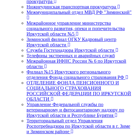
прокуратура
Нижнеудинская транспортная прокуратура
Межмуниципальный отдел МВД РФ "Зиминский"
Межрайонное управление министерства
социального развития, опеки и попечительства
Иркутской области №5
Зиминский филиал ОГКУ Кадровый центр
Иркутской области
Служба Гостехнадзора Иркутской области
Телефоны экстренных и аварийных служб
Межрайонная ИФНС России № 6 по Иркутской
области
Филиал №15 Иркутского регионального
отделения Фонда социального страхования РФ
ОТДЕЛЕНИЕ ФОНДА ПЕНСИОННОГО И
СОЦИАЛЬНОГО СТРАХОВАНИЯ
РОССИЙСКОЙ ФЕДЕРАЦИИ ПО ИРКУТСКОЙ
ОБЛАСТИ
Управление Федеральной службы по
ветеринарному и фитосанитарному надзору по
Иркутской области и Республике Бурятия
Территориальный отдел Управления
Роспотребнадзора по Иркутской области в г. Зиме
и Зиминском районе