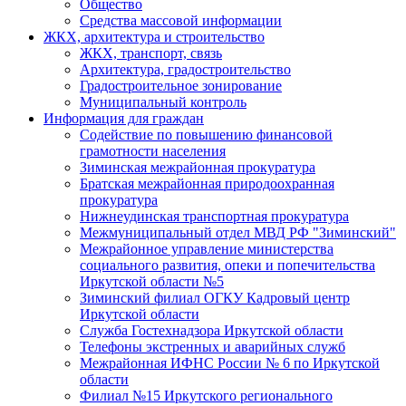
Общество
Средства массовой информации
ЖКХ, архитектура и строительство
ЖКХ, транспорт, связь
Архитектура, градостроительство
Градостроительное зонирование
Муниципальный контроль
Информация для граждан
Содействие по повышению финансовой
грамотности населения
Зиминская межрайонная прокуратура
Братская межрайонная природоохранная
прокуратура
Нижнеудинская транспортная прокуратура
Межмуниципальный отдел МВД РФ "Зиминский"
Межрайонное управление министерства
социального развития, опеки и попечительства
Иркутской области №5
Зиминский филиал ОГКУ Кадровый центр
Иркутской области
Служба Гостехнадзора Иркутской области
Телефоны экстренных и аварийных служб
Межрайонная ИФНС России № 6 по Иркутской
области
Филиал №15 Иркутского регионального