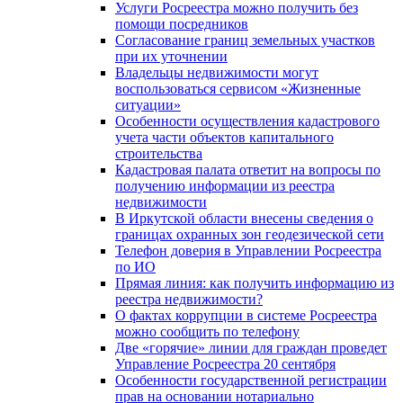
Услуги Росреестра можно получить без
помощи посредников
Согласование границ земельных участков
при их уточнении
Владельцы недвижимости могут
воспользоваться сервисом «Жизненные
ситуации»
Особенности осуществления кадастрового
учета части объектов капитального
строительства
Кадастровая палата ответит на вопросы по
получению информации из реестра
недвижимости
В Иркутской области внесены сведения о
границах охранных зон геодезической сети
Телефон доверия в Управлении Росреестра
по ИО
Прямая линия: как получить информацию из
реестра недвижимости?
О фактах коррупции в системе Росреестра
можно сообщить по телефону
Две «горячие» линии для граждан проведет
Управление Росреестра 20 сентября
Особенности государственной регистрации
прав на основании нотариально