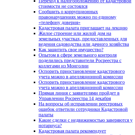
Переход к налогообложению от кадастровой
стоимости не состоялся
Сообщить о коррупционных
правонарушениях можно по единому
«телефону доверия»
Кадастровая палата приглашает на лекцию
Жилое строение или жилой дом на
земельных участках, предоставленных для
ведения садоводства или дачного хозяйства
Как защитить свое имущество?
Опытом в сфере земельного контроля
поделились представители Росреестра с
коллегами из Монголии
Оспорить приостановление кадастрового
учета можно в апелляционной комиссии
Оспорить приостановление кадастрового
учета можно в апелляционной комиссии
Прямая линия с заявителями пройдет в
Управлении Росреестра 14 декабря
На вопросы об исправлении реестровых
ошибок ответили сотрудники Кадастровой
палаты
Какие сделки с недвижимостью заверяются у
нотариуса?
Кадастровая палата рекомендует