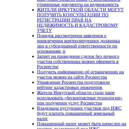
утраченные документы на недвижимость
ЖИТЕЛИ ИРКУТКОЙ ОБЛАСТИ МОГУТ
ПОЛУЧИТЬ КОНСУЛЬТАЦИИ ПО
РЕГИСТРАЦИИ ПРАВ НА
НЕДИЖИМОСТЬ И КАДАСТРОВОМУ
УЧЕТУ
Порядок рассмотрения заявления о
привлечении контролирующих должника
лиц к субсидиарной ответственности по
основаниям, п
Запрет на проведение сделок без личного
участия собственника можно оформить в
Росреестре
Получить информацию об ограничениях на
участок можно на сайте Росреестра
Управление Росреестра подготовило
рейтинг кадастровых инженеров
Жители Иркутской области стали чаще
использовать «бесконтактные технологии»
при получении услуг Росреестра
Владельцы пустующих участков под ИЖС
будут платить повышенный земельный
налог
Повышенный налог может быть начислен на
участок, выделенный под ИЖС