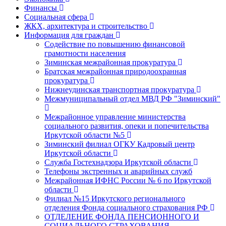
Финансы
Социальная сфера
ЖКХ, архитектура и строительство
Информация для граждан
Содействие по повышению финансовой
грамотности населения
Зиминская межрайонная прокуратура
Братская межрайонная природоохранная
прокуратура
Нижнеудинская транспортная прокуратура
Межмуниципальный отдел МВД РФ "Зиминский"
Межрайонное управление министерства
социального развития, опеки и попечительства
Иркутской области №5
Зиминский филиал ОГКУ Кадровый центр
Иркутской области
Служба Гостехнадзора Иркутской области
Телефоны экстренных и аварийных служб
Межрайонная ИФНС России № 6 по Иркутской
области
Филиал №15 Иркутского регионального
отделения Фонда социального страхования РФ
ОТДЕЛЕНИЕ ФОНДА ПЕНСИОННОГО И
СОЦИАЛЬНОГО СТРАХОВАНИЯ