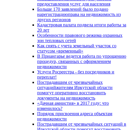
предоставления услуг для населения
Больше 170 заявлений было подано
нарегистрациюправа на недвижимость из
других регионов
Кадастровая палата подвела итоги работы за
20 лет
Особенности правового режима охранных
зон тепловых сетей
Как снять с учета земельный участок со
статусом «временный»
В Приангарье ведется работа по упрощению
процедур, связанных с оформлением
недвижимости
Услуги Росреестра - без посредников и
переплат!
Пострадавшим от чрезвычайных
ситуацийжителям Иркутской области
помогут оперативно восстановить
документы на недвижимость
«Дачная амнистия» в 2017 году: что
изменилось?
Порядок присвоения адреса объектам
недвижимости
Пострадавшим от чрезвычайных ситуаций в
Иркутской области помогут восстановить