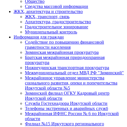
Общество
Средства массовой информации
ЖКХ, архитектура и строительство
ЖКХ, транспорт, связь
Архитектура, градостроительство
Градостроительное зонирование
Муниципальный контроль
Информация для граждан
Содействие по повышению финансовой
грамотности населения
Зиминская межрайонная прокуратура
Братская межрайонная природоохранная
прокуратура
Нижнеудинская транспортная прокуратура
Межмуниципальный отдел МВД РФ "Зиминский"
Межрайонное управление министерства
социального развития, опеки и попечительства
Иркутской области №5
Зиминский филиал ОГКУ Кадровый центр
Иркутской области
Служба Гостехнадзора Иркутской области
Телефоны экстренных и аварийных служб
Межрайонная ИФНС России № 6 по Иркутской
области
Филиал №15 Иркутского регионального