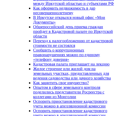
между Иркутской областью и субъектами РФ
Как оформить недвижимость в дар
несовершеннолетнему
В Иркутске открылся новый офис «Мои
Документы»
Общероссийский день приема граждан
пройдет в Кадастровой палате по Иркутской
области
Переход к налогообложению от кадастровой
стоимости не состоялся
Сообщить о коррупционных
правонарушениях можно по единому
«телефону доверия»
Кадастровая палата приглашает на лекцию
Жилое строение или жилой дом на
земельных участках, предоставленных для
ведения садоводства или дачного хозяйства
Как защитить свое имущество?
Опытом в сфере земельного контроля
поделились представители Росреестра с
коллегами из Монголии
Оспорить приостановление кадастрового
учета можно в апелляционной комиссии
Оспорить приостановление кадастрового
учета можно в апелляционной комиссии