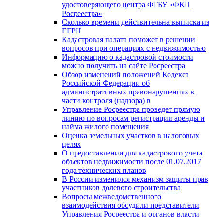
удостоверяющего центра ФГБУ «ФКП
Росреестра»
Сколько времени действительна выписка из
ЕГРН
Кадастровая палата поможет в решении
вопросов при операциях с недвижимостью
Информацию о кадастровой стоимости
можно получить на сайте Росреестра
Обзор изменений положений Кодекса
Российской Федерации об
административных правонарушениях в
части контроля (надзора) в
Управление Росреестра проведет прямую
линию по вопросам регистрации аренды и
найма жилого помещения
Оценка земельных участков в налоговых
целях
О предоставлении для кадастрового учета
объектов недвижимости после 01.07.2017
года технических планов
В России изменился механизм защиты прав
участников долевого строительства
Вопросы межведомственного
взаимодействия обсудили представители
Управления Росреестра и органов власти