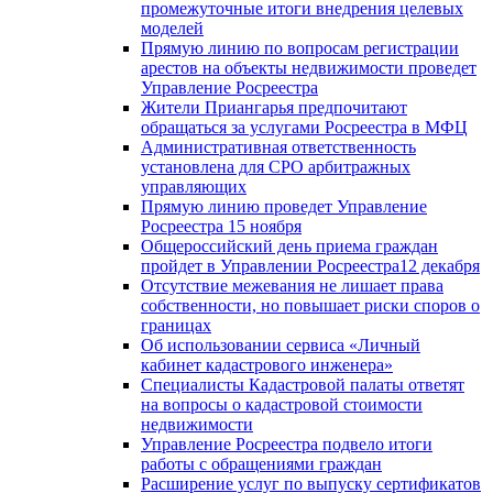
промежуточные итоги внедрения целевых
моделей
Прямую линию по вопросам регистрации
арестов на объекты недвижимости проведет
Управление Росреестра
Жители Приангарья предпочитают
обращаться за услугами Росреестра в МФЦ
Административная ответственность
установлена для СРО арбитражных
управляющих
Прямую линию проведет Управление
Росреестра 15 ноября
Общероссийский день приема граждан
пройдет в Управлении Росреестра12 декабря
Отсутствие межевания не лишает права
собственности, но повышает риски споров о
границах
Об использовании сервиса «Личный
кабинет кадастрового инженера»
Специалисты Кадастровой палаты ответят
на вопросы о кадастровой стоимости
недвижимости
Управление Росреестра подвело итоги
работы с обращениями граждан
Расширение услуг по выпуску сертификатов