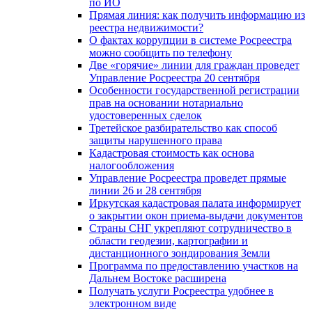
по ИО
Прямая линия: как получить информацию из
реестра недвижимости?
О фактах коррупции в системе Росреестра
можно сообщить по телефону
Две «горячие» линии для граждан проведет
Управление Росреестра 20 сентября
Особенности государственной регистрации
прав на основании нотариально
удостоверенных сделок
Третейское разбирательство как способ
защиты нарушенного права
Кадастровая стоимость как основа
налогообложения
Управление Росреестра проведет прямые
линии 26 и 28 сентября
Иркутская кадастровая палата информирует
о закрытии окон приема-выдачи документов
Страны СНГ укрепляют сотрудничество в
области геодезии, картографии и
дистанционного зондирования Земли
Программа по предоставлению участков на
Дальнем Востоке расширена
Получать услуги Росреестра удобнее в
электронном виде