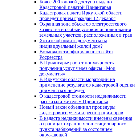
Более 200 ключей доступа выдано
Кадастровой палатой Приангарья
Кадастровая палата Иркутской области
проведет прием граждан 12 декабря
Охранная зона объектов электросетевого
хозяйства и особые условия использования
земельных участков, расположенных в гран
Хотите оформить документы на
индивидуальный жилой дом?
Возможности официального сайта
Росреестра
В Приангарье растет популярность
получения услуг через офисы «Мои
документы»
В Иркутской области мораторий на
применение результатов кадастровой оценки
применяться не будет
О кадастровой стоимости недвижимости
рассказали жителям Приангарья
Новый закон объединил процедуры
кадастрового учета и регистрации прав
В кадастр недвижимости внесены сведения
о границах охранных зон стационарного
пункта наблюдений за состоянием
окружающей