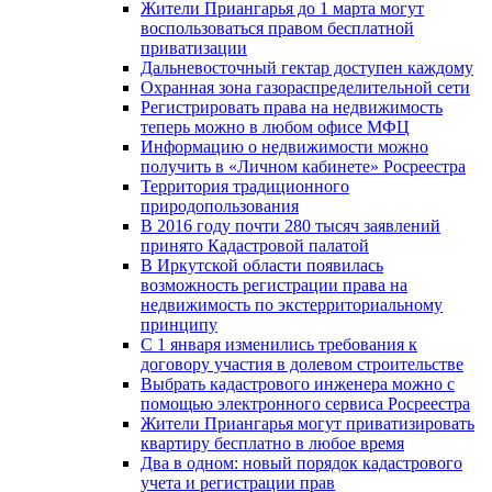
Жители Приангарья до 1 марта могут
воспользоваться правом бесплатной
приватизации
Дальневосточный гектар доступен каждому
Охранная зона газораспределительной сети
Регистрировать права на недвижимость
теперь можно в любом офисе МФЦ
Информацию о недвижимости можно
получить в «Личном кабинете» Росреестра
Территория традиционного
природопользования
В 2016 году почти 280 тысяч заявлений
принято Кадастровой палатой
В Иркутской области появилась
возможность регистрации права на
недвижимость по экстерриториальному
принципу
C 1 января изменились требования к
договору участия в долевом строительстве
Выбрать кадастрового инженера можно с
помощью электронного сервиса Росреестра
Жители Приангарья могут приватизировать
квартиру бесплатно в любое время
Два в одном: новый порядок кадастрового
учета и регистрации прав