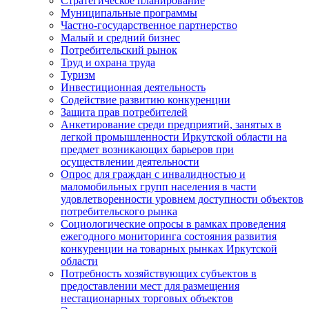
Стратегическое планирование
Муниципальные программы
Частно-государственное партнерство
Малый и средний бизнес
Потребительский рынок
Труд и охрана труда
Туризм
Инвестиционная деятельность
Содействие развитию конкуренции
Защита прав потребителей
Анкетирование среди предприятий, занятых в
легкой промышленности Иркутской области на
предмет возникающих барьеров при
осуществлении деятельности
Опрос для граждан с инвалидностью и
маломобильных групп населения в части
удовлетворенности уровнем доступности объектов
потребительского рынка
Социологические опросы в рамках проведения
ежегодного мониторинга состояния развития
конкуренции на товарных рынках Иркутской
области
Потребность хозяйствующих субъектов в
предоставлении мест для размещения
нестационарных торговых объектов