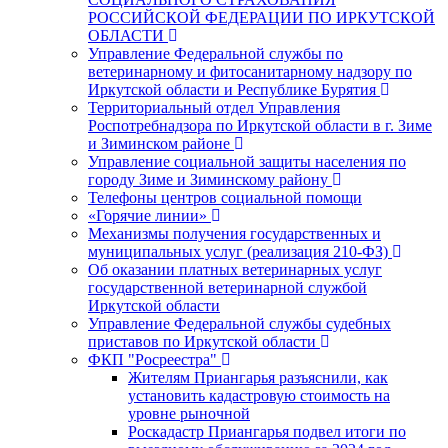
РОССИЙСКОЙ ФЕДЕРАЦИИ ПО ИРКУТСКОЙ
ОБЛАСТИ
Управление Федеральной службы по
ветеринарному и фитосанитарному надзору по
Иркутской области и Республике Бурятия
Территориальный отдел Управления
Роспотребнадзора по Иркутской области в г. Зиме
и Зиминском районе
Управление социальной защиты населения по
городу Зиме и Зиминскому району
Телефоны центров социальной помощи
«Горячие линии»
Механизмы получения государственных и
муниципальных услуг (реализация 210-ФЗ)
Об оказании платных ветеринарных услуг
государственной ветеринарной службой
Иркутской области
Управление Федеральной службы судебных
приставов по Иркутской области
ФКП "Росреестра"
Жителям Приангарья разъяснили, как
установить кадастровую стоимость на
уровне рыночной
Роскадастр Приангарья подвел итоги по