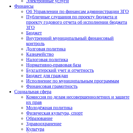
Электронные услуги
Финансы
Об Управлении по финансам администрации ЗГО
Публичные слушания по проекту бюджета и
проекту годового отчета об исполнении бюджета
ЗГО
Бюджет
Внутренний муниципальный финансовый
контроль
Долговая политика
Казначейство
Налоговая политика
Нормативно-правовая база
Бухгалтерский учет и отчетность
Бюджет для граждан
Исполнение по муниципальным программам
Финансовая грамотность
Социальная сфера
Комиссия по делам несовершеннолетних и защите
их прав
Молодёжная политика
Физическая культура, спорт
Образование
Здравоохранение
Культура