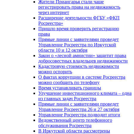
Жители Приангарья стали чаще
регистрировать права на недвижимость
через интернет
Расширение деятельности ФГБУ «ФКП
Росреестра»
Пришло время проверить регистрацию
права
Прямые линии с заявителями проведет
Управление Росреестра по Иркутской
области 10 и 12 октября
Закон о «лесной амнистии» защитит права
добросовестных владельцев недвижимости
Кадастровую стоимость недвижимости
можно оспорить
О фактах коррупции в системе Росреестра
можно сообщить по телефону
Время устанавливать границы
Улучшение инвестиционного климата – одна
из главных задач Росреестра
Прямые линии с заявителями проведет
Управление Росреестра 26 и 27 октября
Управление Росреестра подводит итоги
Ведомственный центр телефонного
обслуживания Росреестра
В Иркутской области рассмотрены