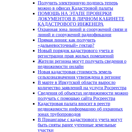
Получить электронную подпись теперь
можно в офисах Кадастровой палаты
ПОМОЩЬ НА ЭТАПЕ ПРОВЕРКИ
ДОКУМЕНТОВ В ЛИЧНОМ КАБИНЕТЕ
КАДАСТРОВОГО ИНЖЕНЕРА
Охранная зона линий и сооружений связи и
линий и сооружений радиофикации
Прямая линия: как получить
«дальневосточный» гектар?
Новый порядок кадастрового учета и
регистрации прав жилых помещений
Жители региона могут получать сведения о
недвижимости онлайн
Новая кадастровая стоимость земель
сельхозназначения утверждена в регионе
В марте в Иркутской области выросло
количество заявлений на услуги Росреестра
Сведения об объектах недвижимости можно
получать с помощью сайта Росреестра
Кадастровая палата вносит в реестр
недвижимости информацию об охранных
зонах трубопроводов
В Приангарье с кадастрового учета могут
быть сняты ранее учтенные земельные
участки