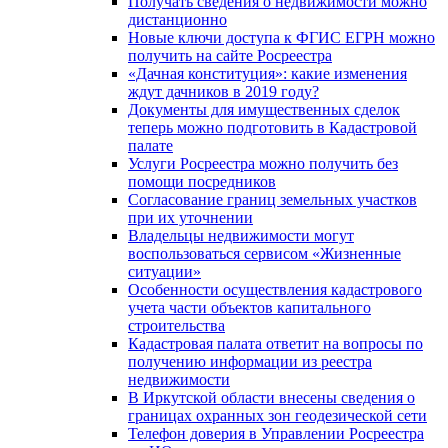
Получать сведения о недвижимости можно
дистанционно
Новые ключи доступа к ФГИС ЕГРН можно
получить на сайте Росреестра
«Дачная конституция»: какие изменения
ждут дачников в 2019 году?
Документы для имущественных сделок
теперь можно подготовить в Кадастровой
палате
Услуги Росреестра можно получить без
помощи посредников
Согласование границ земельных участков
при их уточнении
Владельцы недвижимости могут
воспользоваться сервисом «Жизненные
ситуации»
Особенности осуществления кадастрового
учета части объектов капитального
строительства
Кадастровая палата ответит на вопросы по
получению информации из реестра
недвижимости
В Иркутской области внесены сведения о
границах охранных зон геодезической сети
Телефон доверия в Управлении Росреестра