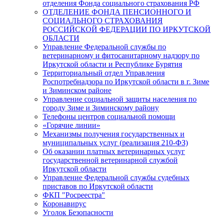
отделения Фонда социального страхования РФ
ОТДЕЛЕНИЕ ФОНДА ПЕНСИОННОГО И
СОЦИАЛЬНОГО СТРАХОВАНИЯ
РОССИЙСКОЙ ФЕДЕРАЦИИ ПО ИРКУТСКОЙ
ОБЛАСТИ
Управление Федеральной службы по
ветеринарному и фитосанитарному надзору по
Иркутской области и Республике Бурятия
Территориальный отдел Управления
Роспотребнадзора по Иркутской области в г. Зиме
и Зиминском районе
Управление социальной защиты населения по
городу Зиме и Зиминскому району
Телефоны центров социальной помощи
«Горячие линии»
Механизмы получения государственных и
муниципальных услуг (реализация 210-ФЗ)
Об оказании платных ветеринарных услуг
государственной ветеринарной службой
Иркутской области
Управление Федеральной службы судебных
приставов по Иркутской области
ФКП "Росреестра"
Коронавирус
Уголок Безопасности