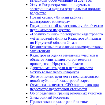
выездному обслуживанию за 2024 год
Услуги Росреестра можно получать в
электронном виде на официальном портале
ведомства
Новый сервис «Личный кабинет
кадастрового инженера»
Государственный кадастровый учёт объектов
недвижимого имущества
«Горячую линию» по вопросам кадастрового
учёта проведёт филиал Кадастровой палаты
по Иркутской области 24 мая
Бесконтактные технологии взаимодействия с
заявителями
Кадастровая оценка земельных участков и
объектов капитального строительства
проводится в Иркутской области
Дарить и менять доли в недвижимости
можно только через нотариуса
Жители приангарья могут воспользоваться
новой публичной кадастровой карто
Отменена экспертиза СРО оценщиков при
пересмотре кадастровой стоимости
Об определении границ земельных участков
Электронный Росреестр
Принят закон о кадастровой оценке