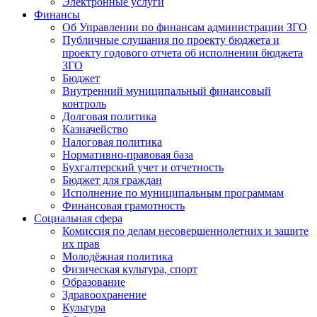
Электронные услуги
Финансы
Об Управлении по финансам администрации ЗГО
Публичные слушания по проекту бюджета и
проекту годового отчета об исполнении бюджета
ЗГО
Бюджет
Внутренний муниципальный финансовый
контроль
Долговая политика
Казначейство
Налоговая политика
Нормативно-правовая база
Бухгалтерский учет и отчетность
Бюджет для граждан
Исполнение по муниципальным программам
Финансовая грамотность
Социальная сфера
Комиссия по делам несовершеннолетних и защите
их прав
Молодёжная политика
Физическая культура, спорт
Образование
Здравоохранение
Культура