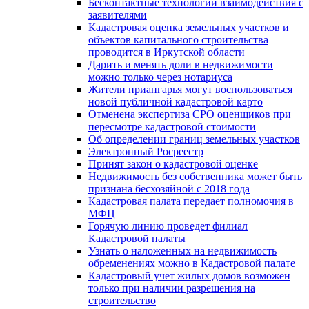
Бесконтактные технологии взаимодействия с
заявителями
Кадастровая оценка земельных участков и
объектов капитального строительства
проводится в Иркутской области
Дарить и менять доли в недвижимости
можно только через нотариуса
Жители приангарья могут воспользоваться
новой публичной кадастровой карто
Отменена экспертиза СРО оценщиков при
пересмотре кадастровой стоимости
Об определении границ земельных участков
Электронный Росреестр
Принят закон о кадастровой оценке
Недвижимость без собственника может быть
признана бесхозяйной с 2018 года
Кадастровая палата передает полномочия в
МФЦ
Горячую линию проведет филиал
Кадастровой палаты
Узнать о наложенных на недвижимость
обременениях можно в Кадастровой палате
Кадастровый учет жилых домов возможен
только при наличии разрешения на
строительство