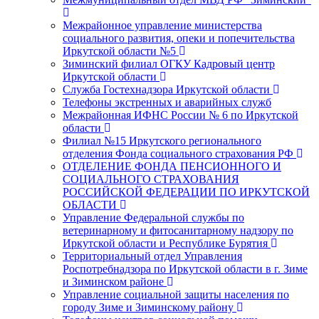
Межрайонное управление министерства
социального развития, опеки и попечительства
Иркутской области №5
Зиминский филиал ОГКУ Кадровый центр
Иркутской области
Служба Гостехнадзора Иркутской области
Телефоны экстренных и аварийных служб
Межрайонная ИФНС России № 6 по Иркутской
области
Филиал №15 Иркутского регионального
отделения Фонда социального страхования РФ
ОТДЕЛЕНИЕ ФОНДА ПЕНСИОННОГО И
СОЦИАЛЬНОГО СТРАХОВАНИЯ
РОССИЙСКОЙ ФЕДЕРАЦИИ ПО ИРКУТСКОЙ
ОБЛАСТИ
Управление Федеральной службы по
ветеринарному и фитосанитарному надзору по
Иркутской области и Республике Бурятия
Территориальный отдел Управления
Роспотребнадзора по Иркутской области в г. Зиме
и Зиминском районе
Управление социальной защиты населения по
городу Зиме и Зиминскому району