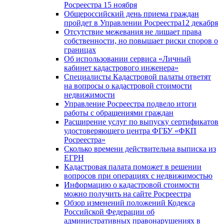
Росреестра 15 ноября
Общероссийский день приема граждан
пройдет в Управлении Росреестра12 декабря
Отсутствие межевания не лишает права
собственности, но повышает риски споров о
границах
Об использовании сервиса «Личный
кабинет кадастрового инженера»
Специалисты Кадастровой палаты ответят
на вопросы о кадастровой стоимости
недвижимости
Управление Росреестра подвело итоги
работы с обращениями граждан
Расширение услуг по выпуску сертификатов
удостоверяющего центра ФГБУ «ФКП
Росреестра»
Сколько времени действительна выписка из
ЕГРН
Кадастровая палата поможет в решении
вопросов при операциях с недвижимостью
Информацию о кадастровой стоимости
можно получить на сайте Росреестра
Обзор изменений положений Кодекса
Российской Федерации об
административных правонарушениях в