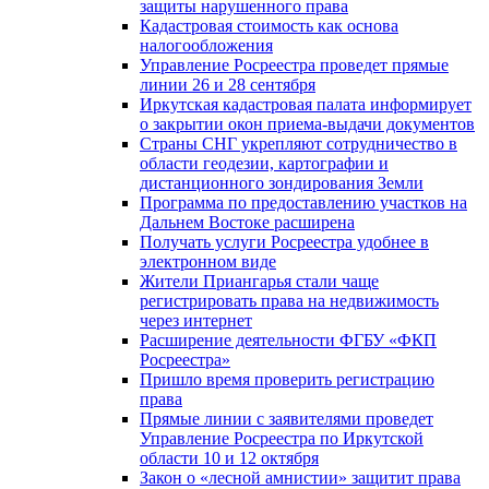
защиты нарушенного права
Кадастровая стоимость как основа
налогообложения
Управление Росреестра проведет прямые
линии 26 и 28 сентября
Иркутская кадастровая палата информирует
о закрытии окон приема-выдачи документов
Страны СНГ укрепляют сотрудничество в
области геодезии, картографии и
дистанционного зондирования Земли
Программа по предоставлению участков на
Дальнем Востоке расширена
Получать услуги Росреестра удобнее в
электронном виде
Жители Приангарья стали чаще
регистрировать права на недвижимость
через интернет
Расширение деятельности ФГБУ «ФКП
Росреестра»
Пришло время проверить регистрацию
права
Прямые линии с заявителями проведет
Управление Росреестра по Иркутской
области 10 и 12 октября
Закон о «лесной амнистии» защитит права