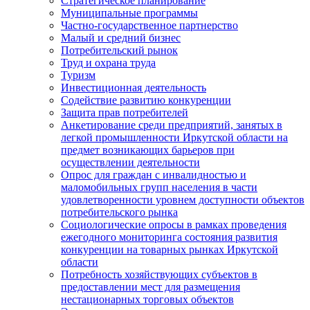
Стратегическое планирование
Муниципальные программы
Частно-государственное партнерство
Малый и средний бизнес
Потребительский рынок
Труд и охрана труда
Туризм
Инвестиционная деятельность
Содействие развитию конкуренции
Защита прав потребителей
Анкетирование среди предприятий, занятых в
легкой промышленности Иркутской области на
предмет возникающих барьеров при
осуществлении деятельности
Опрос для граждан с инвалидностью и
маломобильных групп населения в части
удовлетворенности уровнем доступности объектов
потребительского рынка
Социологические опросы в рамках проведения
ежегодного мониторинга состояния развития
конкуренции на товарных рынках Иркутской
области
Потребность хозяйствующих субъектов в
предоставлении мест для размещения
нестационарных торговых объектов