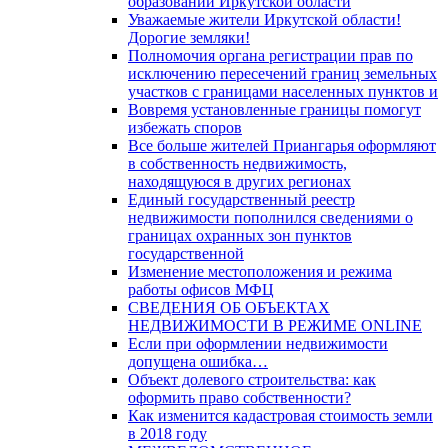
образований Иркутской области
Уважаемые жители Иркутской области!
Дорогие земляки!
Полномочия органа регистрации прав по
исключению пересечений границ земельных
участков с границами населенных пунктов и
Вовремя установленные границы помогут
избежать споров
Все больше жителей Приангарья оформляют
в собственность недвижимость,
находящуюся в других регионах
Единый государственный реестр
недвижимости пополнился сведениями о
границах охранных зон пунктов
государственной
Изменение местоположения и режима
работы офисов МФЦ
СВЕДЕНИЯ ОБ ОБЪЕКТАХ
НЕДВИЖИМОСТИ В РЕЖИМЕ ONLINE
Если при оформлении недвижимости
допущена ошибка…
Объект долевого строительства: как
оформить право собственности?
Как изменится кадастровая стоимость земли
в 2018 году