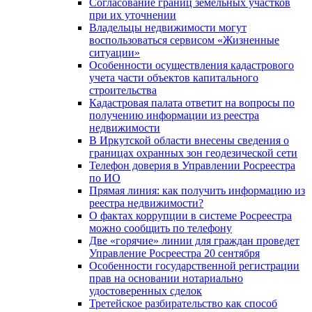
Согласование границ земельных участков
при их уточнении
Владельцы недвижимости могут
воспользоваться сервисом «Жизненные
ситуации»
Особенности осуществления кадастрового
учета части объектов капитального
строительства
Кадастровая палата ответит на вопросы по
получению информации из реестра
недвижимости
В Иркутской области внесены сведения о
границах охранных зон геодезической сети
Телефон доверия в Управлении Росреестра
по ИО
Прямая линия: как получить информацию из
реестра недвижимости?
О фактах коррупции в системе Росреестра
можно сообщить по телефону
Две «горячие» линии для граждан проведет
Управление Росреестра 20 сентября
Особенности государственной регистрации
прав на основании нотариально
удостоверенных сделок
Третейское разбирательство как способ