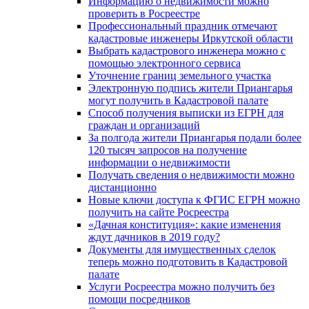
Информацию о недвижимости можно
проверить в Росреестре
Профессиональный праздник отмечают
кадастровые инженеры Иркутской области
Выбрать кадастрового инженера можно с
помощью электронного сервиса
Уточнение границ земельного участка
Электронную подпись жители Приангарья
могут получить в Кадастровой палате
Способ получения выписки из ЕГРН для
граждан и организаций
За полгода жители Приангарья подали более
120 тысяч запросов на получение
информации о недвижимости
Получать сведения о недвижимости можно
дистанционно
Новые ключи доступа к ФГИС ЕГРН можно
получить на сайте Росреестра
«Дачная конституция»: какие изменения
ждут дачников в 2019 году?
Документы для имущественных сделок
теперь можно подготовить в Кадастровой
палате
Услуги Росреестра можно получить без
помощи посредников