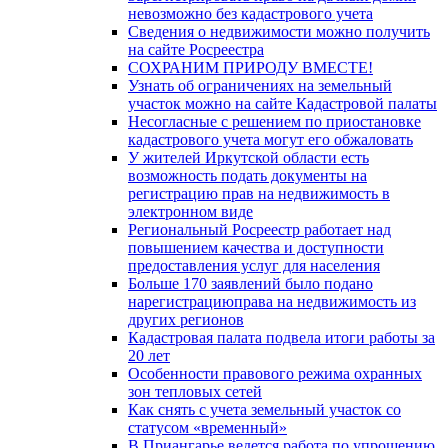
невозможно без кадастрового учета
Сведения о недвижимости можно получить
на сайте Росреестра
СОХРАНИМ ПРИРОДУ ВМЕСТЕ!
Узнать об ограничениях на земельный
участок можно на сайте Кадастровой палаты
Несогласные с решением по приостановке
кадастрового учета могут его обжаловать
У жителей Иркутской области есть
возможность подать документы на
регистрацию прав на недвижимость в
электронном виде
Региональный Росреестр работает над
повышением качества и доступности
предоставления услуг для населения
Больше 170 заявлений было подано
нарегистрациюправа на недвижимость из
других регионов
Кадастровая палата подвела итоги работы за
20 лет
Особенности правового режима охранных
зон тепловых сетей
Как снять с учета земельный участок со
статусом «временный»
В Приангарье ведется работа по упрощению