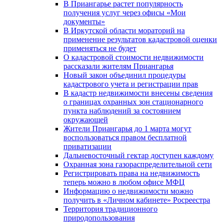
В Приангарье растет популярность
получения услуг через офисы «Мои
документы»
В Иркутской области мораторий на
применение результатов кадастровой оценки
применяться не будет
О кадастровой стоимости недвижимости
рассказали жителям Приангарья
Новый закон объединил процедуры
кадастрового учета и регистрации прав
В кадастр недвижимости внесены сведения
о границах охранных зон стационарного
пункта наблюдений за состоянием
окружающей
Жители Приангарья до 1 марта могут
воспользоваться правом бесплатной
приватизации
Дальневосточный гектар доступен каждому
Охранная зона газораспределительной сети
Регистрировать права на недвижимость
теперь можно в любом офисе МФЦ
Информацию о недвижимости можно
получить в «Личном кабинете» Росреестра
Территория традиционного
природопользования