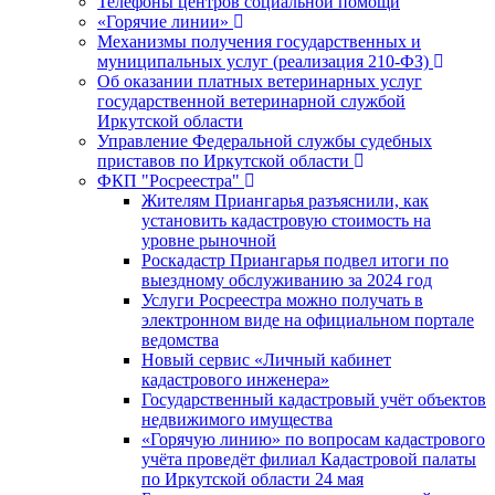
Телефоны центров социальной помощи
«Горячие линии»
Механизмы получения государственных и
муниципальных услуг (реализация 210-ФЗ)
Об оказании платных ветеринарных услуг
государственной ветеринарной службой
Иркутской области
Управление Федеральной службы судебных
приставов по Иркутской области
ФКП "Росреестра"
Жителям Приангарья разъяснили, как
установить кадастровую стоимость на
уровне рыночной
Роскадастр Приангарья подвел итоги по
выездному обслуживанию за 2024 год
Услуги Росреестра можно получать в
электронном виде на официальном портале
ведомства
Новый сервис «Личный кабинет
кадастрового инженера»
Государственный кадастровый учёт объектов
недвижимого имущества
«Горячую линию» по вопросам кадастрового
учёта проведёт филиал Кадастровой палаты
по Иркутской области 24 мая