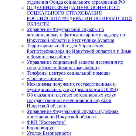
отделения Фонда социального страхования РФ
ОТДЕЛЕНИЕ ФОНДА ПЕНСИОННОГО И
СОЦИАЛЬНОГО СТРАХОВАНИЯ
РОССИЙСКОЙ ФЕДЕРАЦИИ ПО ИРКУТСКОЙ
ОБЛАСТИ
Управление Федеральной службы по
ветеринарному и фитосанитарному надзору по
Иркутской области и Республике Бурятия
Территориальный отдел Управления
Роспотребнадзора по Иркутской области в г. Зиме
и Зиминском районе
Управление социальной защиты населения по
городу Зиме и Зиминскому району
Телефоны центров социальной помощи
«Горячие линии»
Механизмы получения государственных и
муниципальных услуг (реализация 210-ФЗ)
Об оказании платных ветеринарных услуг
государственной ветеринарной службой
Иркутской области
Управление Федеральной службы судебных
приставов по Иркутской области
ФКП "Росреестра"
Коронавирус
Уголок Безопасности