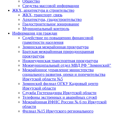
Общество
Средства массовой информации
ЖКХ, архитектура и строительство
ЖКХ, транспорт, связь
Архитектура, градостроительство
Градостроительное зонирование
Муниципальный контроль
Информация для граждан
Содействие по повышению финансовой
грамотности населения
Зиминская межрайонная прокуратура
Братская межрайонная природоохранная
прокуратура
Нижнеудинская транспортная прокуратура
Межмуниципальный отдел МВД РФ "Зиминский"
Межрайонное управление министерства
социального развития, опеки и попечительства
Иркутской области №5
Зиминский филиал ОГКУ Кадровый центр
Иркутской области
Служба Гостехнадзора Иркутской области
Телефоны экстренных и аварийных служб
Межрайонная ИФНС России № 6 по Иркутской
области
Филиал №15 Иркутского регионального