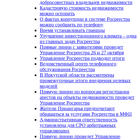
добросовестных владельцев недвижимости
Кадастровую стоимость недвижимости
можно оспорить
О фактах коррупции в системе Росреестра
можно сообщить по телефону
Время устанавливать границы
Улучшение инвестиционного климата – одна
из главных задач Росреестра
Прямые линии с заявителями проведет
Управление Росреестра 26 и 27 октября
Управление Росреестра подводит итоги
Ведомственный центр телефонного
обслуживания Росреестра
В Иркутской области рассмотрены
промежуточные итоги внедрения целевых
моделей
Прямую линию по вопросам регистрации
арестов на объекты недвижимости проведет
Управление Росреестра
Жители Приангарья предпочитают
обращаться за услугами Росреестра в МФЦ
Административная ответственность
установлена для СРО арбитражных
управляющих
Прямую линию проведет Управление