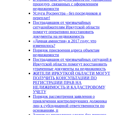
процедур, связанных с оформлением
недвижимости
Услуги Росреестра - без посредников и
переплат!
Пострадавшим от чрезвычайных
ситуацийжителям Иркутской области
помогут оперативно восстановить
документы на недвижимость
«Дачная амнистия» в 2017 году: что
изменилось?
Порядок присвоения адреса объектам
недвижимости
Пострадавшим от чрезвычайных ситуаций в
Иркутской области помогут восстановить
утраченные документы на недвижимость
ЖИТЕЛИ ИРКУТКОЙ ОБЛАСТИ МОГУТ
ПОЛУЧИТЬ КОНСУЛЬТАЦИИ ПО
РЕГИСТРАЦИИ ПРАВ НА
НЕДИЖИМОСТЬ И КАДАСТРОВОМУ
УЧЕТУ
Порядок рассмотрения заявления о
привлечении контролирующих должника
лиц к субсидиарной ответственности по
основаниям, п
Запрет на проведение сделок без личного