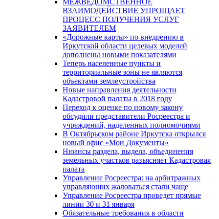
МЕЖВЕДОМСТВЕННОЕ
ВЗАИМОДЕЙСТВИЕ УПРОЩАЕТ
ПРОЦЕСС ПОЛУЧЕНИЯ УСЛУГ
ЗАЯВИТЕЛЕМ
«Дорожные карты» по внедрению в
Иркутской области целевых моделей
дополнены новыми показателями
Теперь населенные пункты и
территориальные зоны не являются
объектами землеустройства
Новые направления деятельности
Кадастровой палаты в 2018 году
Переход к оценке по новому закону
обсудили представители Росреестра и
учреждений, наделенных полномочиями
В Октябрьском районе Иркутска открылся
новый офис «Мои Документы»
Нюансы раздела, выдела, объединения
земельных участков разъясняет Кадастровая
палата
Управление Росреестра: на арбитражных
управляющих жаловаться стали чаще
Управление Росреестра проведет прямые
линии 30 и 31 января
Обязательные требования в области