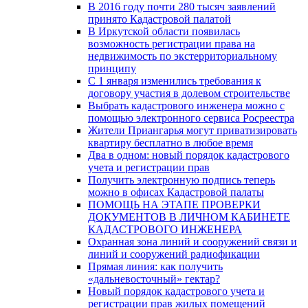
В 2016 году почти 280 тысяч заявлений
принято Кадастровой палатой
В Иркутской области появилась
возможность регистрации права на
недвижимость по экстерриториальному
принципу
C 1 января изменились требования к
договору участия в долевом строительстве
Выбрать кадастрового инженера можно с
помощью электронного сервиса Росреестра
Жители Приангарья могут приватизировать
квартиру бесплатно в любое время
Два в одном: новый порядок кадастрового
учета и регистрации прав
Получить электронную подпись теперь
можно в офисах Кадастровой палаты
ПОМОЩЬ НА ЭТАПЕ ПРОВЕРКИ
ДОКУМЕНТОВ В ЛИЧНОМ КАБИНЕТЕ
КАДАСТРОВОГО ИНЖЕНЕРА
Охранная зона линий и сооружений связи и
линий и сооружений радиофикации
Прямая линия: как получить
«дальневосточный» гектар?
Новый порядок кадастрового учета и
регистрации прав жилых помещений