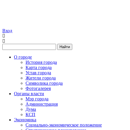
Вход
Найти
О городе
История города
Карта города
Устав города
Жители города
Символика города
Фотогалерея
Органы власти
Мэр города
Администрация
Дума
КСП
Экономика
Социально-экономическое положение