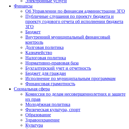
Электронные услуги
Финансы
Об Управлении по финансам администрации ЗГО
Публичные слушания по проекту бюджета и
проекту годового отчета об исполнении бюджета
ЗГО
Бюджет
Внутренний муниципальный финансовый
контроль
Долговая политика
Казначейство
Налоговая политика
Нормативно-правовая база
Бухгалтерский учет и отчетность
Бюджет для граждан
Исполнение по муниципальным программам
Финансовая грамотность
Социальная сфера
Комиссия по делам несовершеннолетних и защите
их прав
Молодёжная политика
Физическая культура, спорт
Образование
Здравоохранение
Культура