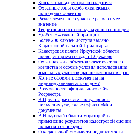
Контактный адрес правообладателя
Охранные зоны особо охраняемых
природных объектов
Раздел земельного участка: размер имеет
значение
Территории объектов культурного наследия
Удобство – главный принцип
Более 200 ключей доступа выдано
Кадастровой палатой Приангарья
Кадастровая палата Иркутской области
проведет прием граждан 12 декабря
Охранная зона объектов электросетевого
хозяйства и особые условия использования
земельных участков, расположенных в гран
Хотите оформить документы на
индивидуальный жилой дом?
Возможности официального сайта
Росреестра
В Приангарье растет популярность
получения услуг через офисы «Мои
документы»
В Иркутской области мораторий на
применение результатов кадастровой оценки
применяться не будет
О кадастровой стоимости недвижимости