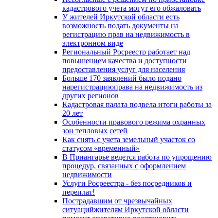
кадастрового учета могут его обжаловать
У жителей Иркутской области есть
возможность подать документы на
регистрацию прав на недвижимость в
электронном виде
Региональный Росреестр работает над
повышением качества и доступности
предоставления услуг для населения
Больше 170 заявлений было подано
нарегистрациюправа на недвижимость из
других регионов
Кадастровая палата подвела итоги работы за
20 лет
Особенности правового режима охранных
зон тепловых сетей
Как снять с учета земельный участок со
статусом «временный»
В Приангарье ведется работа по упрощению
процедур, связанных с оформлением
недвижимости
Услуги Росреестра - без посредников и
переплат!
Пострадавшим от чрезвычайных
ситуацийжителям Иркутской области