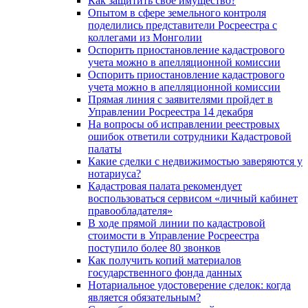
Как защитить свое имущество?
Опытом в сфере земельного контроля
поделились представители Росреестра с
коллегами из Монголии
Оспорить приостановление кадастрового
учета можно в апелляционной комиссии
Оспорить приостановление кадастрового
учета можно в апелляционной комиссии
Прямая линия с заявителями пройдет в
Управлении Росреестра 14 декабря
На вопросы об исправлении реестровых
ошибок ответили сотрудники Кадастровой
палаты
Какие сделки с недвижимостью заверяются у
нотариуса?
Кадастровая палата рекомендует
воспользоваться сервисом «личный кабинет
правообладателя»
В ходе прямой линии по кадастровой
стоимости в Управление Росреестра
поступило более 80 звонков
Как получить копий материалов
государственного фонда данных
Нотариальное удостоверение сделок: когда
является обязательным?