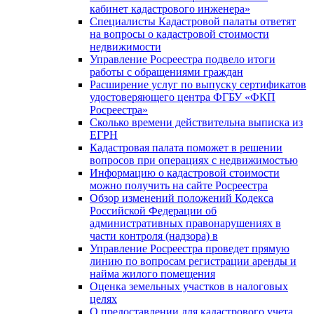
кабинет кадастрового инженера»
Специалисты Кадастровой палаты ответят
на вопросы о кадастровой стоимости
недвижимости
Управление Росреестра подвело итоги
работы с обращениями граждан
Расширение услуг по выпуску сертификатов
удостоверяющего центра ФГБУ «ФКП
Росреестра»
Сколько времени действительна выписка из
ЕГРН
Кадастровая палата поможет в решении
вопросов при операциях с недвижимостью
Информацию о кадастровой стоимости
можно получить на сайте Росреестра
Обзор изменений положений Кодекса
Российской Федерации об
административных правонарушениях в
части контроля (надзора) в
Управление Росреестра проведет прямую
линию по вопросам регистрации аренды и
найма жилого помещения
Оценка земельных участков в налоговых
целях
О предоставлении для кадастрового учета