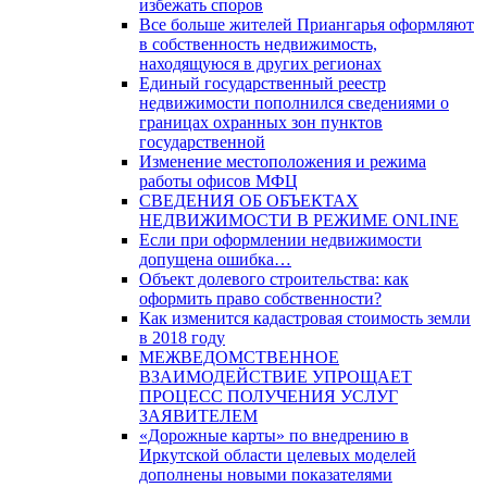
избежать споров
Все больше жителей Приангарья оформляют
в собственность недвижимость,
находящуюся в других регионах
Единый государственный реестр
недвижимости пополнился сведениями о
границах охранных зон пунктов
государственной
Изменение местоположения и режима
работы офисов МФЦ
СВЕДЕНИЯ ОБ ОБЪЕКТАХ
НЕДВИЖИМОСТИ В РЕЖИМЕ ONLINE
Если при оформлении недвижимости
допущена ошибка…
Объект долевого строительства: как
оформить право собственности?
Как изменится кадастровая стоимость земли
в 2018 году
МЕЖВЕДОМСТВЕННОЕ
ВЗАИМОДЕЙСТВИЕ УПРОЩАЕТ
ПРОЦЕСС ПОЛУЧЕНИЯ УСЛУГ
ЗАЯВИТЕЛЕМ
«Дорожные карты» по внедрению в
Иркутской области целевых моделей
дополнены новыми показателями