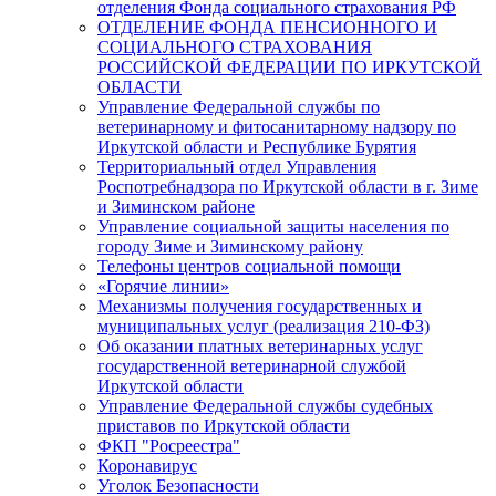
отделения Фонда социального страхования РФ
ОТДЕЛЕНИЕ ФОНДА ПЕНСИОННОГО И
СОЦИАЛЬНОГО СТРАХОВАНИЯ
РОССИЙСКОЙ ФЕДЕРАЦИИ ПО ИРКУТСКОЙ
ОБЛАСТИ
Управление Федеральной службы по
ветеринарному и фитосанитарному надзору по
Иркутской области и Республике Бурятия
Территориальный отдел Управления
Роспотребнадзора по Иркутской области в г. Зиме
и Зиминском районе
Управление социальной защиты населения по
городу Зиме и Зиминскому району
Телефоны центров социальной помощи
«Горячие линии»
Механизмы получения государственных и
муниципальных услуг (реализация 210-ФЗ)
Об оказании платных ветеринарных услуг
государственной ветеринарной службой
Иркутской области
Управление Федеральной службы судебных
приставов по Иркутской области
ФКП "Росреестра"
Коронавирус
Уголок Безопасности