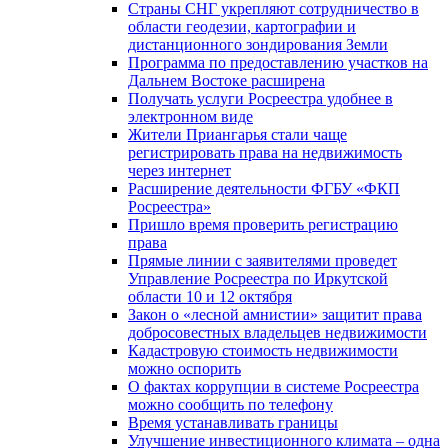
Страны СНГ укрепляют сотрудничество в
области геодезии, картографии и
дистанционного зондирования Земли
Программа по предоставлению участков на
Дальнем Востоке расширена
Получать услуги Росреестра удобнее в
электронном виде
Жители Приангарья стали чаще
регистрировать права на недвижимость
через интернет
Расширение деятельности ФГБУ «ФКП
Росреестра»
Пришло время проверить регистрацию
права
Прямые линии с заявителями проведет
Управление Росреестра по Иркутской
области 10 и 12 октября
Закон о «лесной амнистии» защитит права
добросовестных владельцев недвижимости
Кадастровую стоимость недвижимости
можно оспорить
О фактах коррупции в системе Росреестра
можно сообщить по телефону
Время устанавливать границы
Улучшение инвестиционного климата – одна