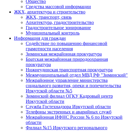
Общество
Средства массовой информации
ЖКХ, архитектура и строительство
ЖКХ, транспорт, связь
Архитектура, градостроительство
Градостроительное зонирование
Муниципальный контроль
Информация для граждан
Содействие по повышению финансовой
грамотности населения
Зиминская межрайонная прокуратура
Братская межрайонная природоохранная
прокуратура
Нижнеудинская транспортная прокуратура
Межмуниципальный отдел МВД РФ "Зиминский"
Межрайонное управление министерства
социального развития, опеки и попечительства
Иркутской области №5
Зиминский филиал ОГКУ Кадровый центр
Иркутской области
Служба Гостехнадзора Иркутской области
Телефоны экстренных и аварийных служб
Межрайонная ИФНС России № 6 по Иркутской
области
Филиал №15 Иркутского регионального