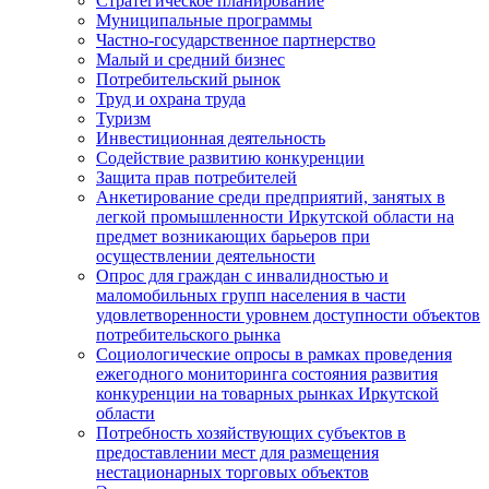
Стратегическое планирование
Муниципальные программы
Частно-государственное партнерство
Малый и средний бизнес
Потребительский рынок
Труд и охрана труда
Туризм
Инвестиционная деятельность
Содействие развитию конкуренции
Защита прав потребителей
Анкетирование среди предприятий, занятых в
легкой промышленности Иркутской области на
предмет возникающих барьеров при
осуществлении деятельности
Опрос для граждан с инвалидностью и
маломобильных групп населения в части
удовлетворенности уровнем доступности объектов
потребительского рынка
Социологические опросы в рамках проведения
ежегодного мониторинга состояния развития
конкуренции на товарных рынках Иркутской
области
Потребность хозяйствующих субъектов в
предоставлении мест для размещения
нестационарных торговых объектов