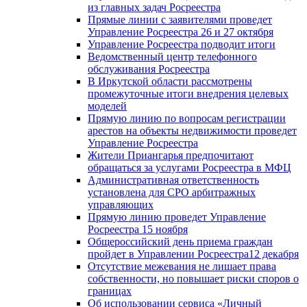
из главных задач Росреестра
Прямые линии с заявителями проведет
Управление Росреестра 26 и 27 октября
Управление Росреестра подводит итоги
Ведомственный центр телефонного
обслуживания Росреестра
В Иркутской области рассмотрены
промежуточные итоги внедрения целевых
моделей
Прямую линию по вопросам регистрации
арестов на объекты недвижимости проведет
Управление Росреестра
Жители Приангарья предпочитают
обращаться за услугами Росреестра в МФЦ
Административная ответственность
установлена для СРО арбитражных
управляющих
Прямую линию проведет Управление
Росреестра 15 ноября
Общероссийский день приема граждан
пройдет в Управлении Росреестра12 декабря
Отсутствие межевания не лишает права
собственности, но повышает риски споров о
границах
Об использовании сервиса «Личный