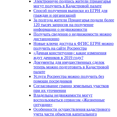
Электронную подпись жители Приангарья
могут получить в Кадастровой палате
Способ получения выписки из ЕГРН для
граждан и организаций
За полгода жители Приангарья подали более
120 тысяч запросов на получение
информации о недвижимости
Получать сведения о недвижимости можно
дистанционно
Новые ключи доступа к ФГИС ЕГРН можно
получить на сайте Росреестра
«Дачная конституция»: какие изменения
ждут дачников в 2019 году?
Документы для имущественных сделок
теперь можно подготовить в Кадастровой
палате
Услуги Росреестра можно получить без
помощи посредников
Согласование границ земельных участков
при их уточнении
Владельцы недвижимости могут
воспользоваться сервисом «Жизненные
ситуации»
Особенности осуществления кадастрового
учета части объектов капитального