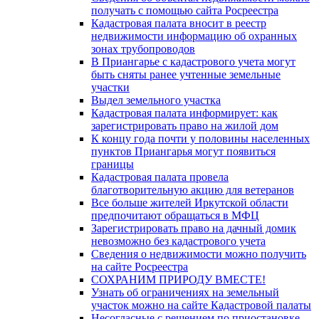
получать с помощью сайта Росреестра
Кадастровая палата вносит в реестр
недвижимости информацию об охранных
зонах трубопроводов
В Приангарье с кадастрового учета могут
быть сняты ранее учтенные земельные
участки
Выдел земельного участка
Кадастровая палата информирует: как
зарегистрировать право на жилой дом
К концу года почти у половины населенных
пунктов Приангарья могут появиться
границы
Кадастровая палата провела
благотворительную акцию для ветеранов
Все больше жителей Иркутской области
предпочитают обращаться в МФЦ
Зарегистрировать право на дачный домик
невозможно без кадастрового учета
Сведения о недвижимости можно получить
на сайте Росреестра
СОХРАНИМ ПРИРОДУ ВМЕСТЕ!
Узнать об ограничениях на земельный
участок можно на сайте Кадастровой палаты
Несогласные с решением по приостановке