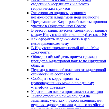
сведений о координатах и высотах
геодезических пунктов
Электронная подпись расширяет
возможности владельцев недвижимости
Представители Кадастровой палаты приняли
участие в Общественном Совете
В реестр границ внесены сведения о границе
между Иркутской областью и субъектами РФ
Как оформить недвижимость в дар
несовершеннолетнему
В Иркутске открылся новый офис «Мои
Документы»
Общероссийский день приема граждан
пройдет в Кадастровой палате по Иркутской
области
Переход к налогообложению от кадастровой
стоимости не состоялся
Сообщить о коррупционных
правонарушениях можно по единому
«телефону доверия»
Кадастровая палата приглашает на лекцию
Жилое строение или жилой дом на
земельных участках, предоставленных для
ведения садоводства или дачного хозяйства