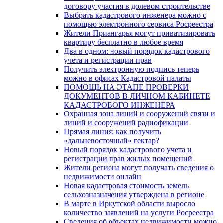
договору участия в долевом строительстве
Выбрать кадастрового инженера можно с
помощью электронного сервиса Росреестра
Жители Приангарья могут приватизировать
квартиру бесплатно в любое время
Два в одном: новый порядок кадастрового
учета и регистрации прав
Получить электронную подпись теперь
можно в офисах Кадастровой палаты
ПОМОЩЬ НА ЭТАПЕ ПРОВЕРКИ
ДОКУМЕНТОВ В ЛИЧНОМ КАБИНЕТЕ
КАДАСТРОВОГО ИНЖЕНЕРА
Охранная зона линий и сооружений связи и
линий и сооружений радиофикации
Прямая линия: как получить
«дальневосточный» гектар?
Новый порядок кадастрового учета и
регистрации прав жилых помещений
Жители региона могут получать сведения о
недвижимости онлайн
Новая кадастровая стоимость земель
сельхозназначения утверждена в регионе
В марте в Иркутской области выросло
количество заявлений на услуги Росреестра
Сведения об объектах недвижимости можно