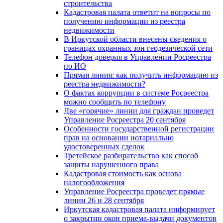
строительства
Кадастровая палата ответит на вопросы по
получению информации из реестра
недвижимости
В Иркутской области внесены сведения о
границах охранных зон геодезической сети
Телефон доверия в Управлении Росреестра
по ИО
Прямая линия: как получить информацию из
реестра недвижимости?
О фактах коррупции в системе Росреестра
можно сообщить по телефону
Две «горячие» линии для граждан проведет
Управление Росреестра 20 сентября
Особенности государственной регистрации
прав на основании нотариально
удостоверенных сделок
Третейское разбирательство как способ
защиты нарушенного права
Кадастровая стоимость как основа
налогообложения
Управление Росреестра проведет прямые
линии 26 и 28 сентября
Иркутская кадастровая палата информирует
о закрытии окон приема-выдачи документов