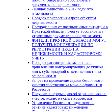
помогут оперативно восстановить
документы на недвижимость
«Дачная амнистия» в 2017 году: что
изменилось?
Порядок присвоения адреса объектам
недвижимости
Пострадавшим от чрезвычайных ситуаций в
Иркутской области помогут восстановить
утраченные документы на недвижимость
ЖИТЕЛИ ИРКУТКОЙ ОБЛАСТИ МОГУТ
ПОЛУЧИТЬ КОНСУЛЬТАЦИИ ПО
РЕГИСТРАЦИИ ПРАВ НА
НЕДИЖИМОСТЬ И КАДАСТРОВОМУ
УЧЕТУ
Порядок рассмотрения заявления о
привлечении контролирующих должника
лиц к субсидиарной ответственности по
основаниям, п
Запрет на проведение сделок без личного
участия собственника можно оформить в
Росреестре
Получить информацию об ограничениях на
участок можно на сайте Росреестра
Управление Росреестра подготовило
рейтинг кадастровых инженеров