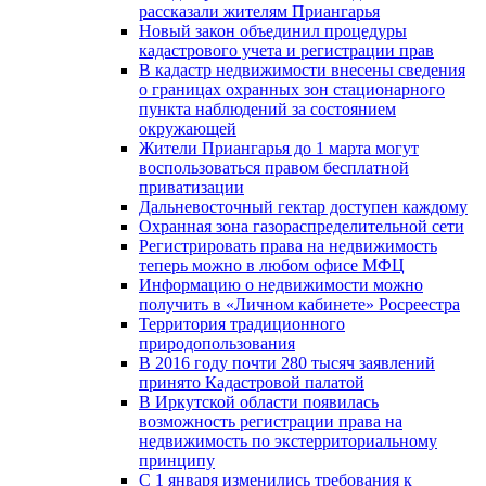
рассказали жителям Приангарья
Новый закон объединил процедуры
кадастрового учета и регистрации прав
В кадастр недвижимости внесены сведения
о границах охранных зон стационарного
пункта наблюдений за состоянием
окружающей
Жители Приангарья до 1 марта могут
воспользоваться правом бесплатной
приватизации
Дальневосточный гектар доступен каждому
Охранная зона газораспределительной сети
Регистрировать права на недвижимость
теперь можно в любом офисе МФЦ
Информацию о недвижимости можно
получить в «Личном кабинете» Росреестра
Территория традиционного
природопользования
В 2016 году почти 280 тысяч заявлений
принято Кадастровой палатой
В Иркутской области появилась
возможность регистрации права на
недвижимость по экстерриториальному
принципу
C 1 января изменились требования к