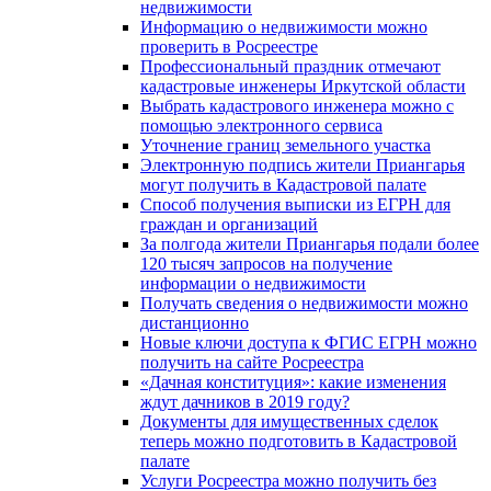
недвижимости
Информацию о недвижимости можно
проверить в Росреестре
Профессиональный праздник отмечают
кадастровые инженеры Иркутской области
Выбрать кадастрового инженера можно с
помощью электронного сервиса
Уточнение границ земельного участка
Электронную подпись жители Приангарья
могут получить в Кадастровой палате
Способ получения выписки из ЕГРН для
граждан и организаций
За полгода жители Приангарья подали более
120 тысяч запросов на получение
информации о недвижимости
Получать сведения о недвижимости можно
дистанционно
Новые ключи доступа к ФГИС ЕГРН можно
получить на сайте Росреестра
«Дачная конституция»: какие изменения
ждут дачников в 2019 году?
Документы для имущественных сделок
теперь можно подготовить в Кадастровой
палате
Услуги Росреестра можно получить без