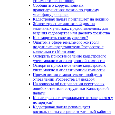
стоимости не состоялся
Сообщить о коррупционных
правонарушениях можно по единому
«телефону доверия»
Кадастровая палата приглашает на лекцию
Жилое строение или жилой дом на
земельных участках, предоставленных для
ведения садоводства или дачного хозяйства
Как защитить свое имущество?
Опытом в сфере земельного контроля
поделились представители Росреестра с
коллегами из Монголии
Оспорить приостановление кадастрового
учета можно в апелляционной комиссии
Оспорить приостановление кадастрового
учета можно в апелляционной комиссии
Прямая линия с заявителями пройдет в
Управлении Росреестра 14 декабря
На вопросы об исправлении реестровых
ошибок ответили сотрудники Кадастровой
палаты
Какие сделки с недвижимостью заверяются у
нотариуса?
Кадастровая палата рекомендует
воспользоваться сервисом «личный кабинет