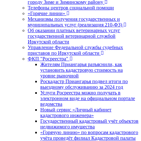
городу Зиме и Зиминскому району
Телефоны центров социальной помощи
«Горячие линии»
Механизмы получения государственных и
муниципальных услуг (реализация 210-ФЗ)
Об оказании платных ветеринарных услуг
государственной ветеринарной службой
Иркутской области
Управление Федеральной службы судебных
приставов по Иркутской области
ФКП "Росреестра"
Жителям Приангарья разъяснили, как
установить кадастровую стоимость на
уровне рыночной
Роскадастр Приангарья подвел итоги по
выездному обслуживанию за 2024 год
Услуги Росреестра можно получать в
электронном виде на официальном портале
ведомства
Новый сервис «Личный кабинет
кадастрового инженера»
Государственный кадастровый учёт объектов
недвижимого имущества
«Горячую линию» по вопросам кадастрового
учёта проведёт филиал Кадастровой палаты