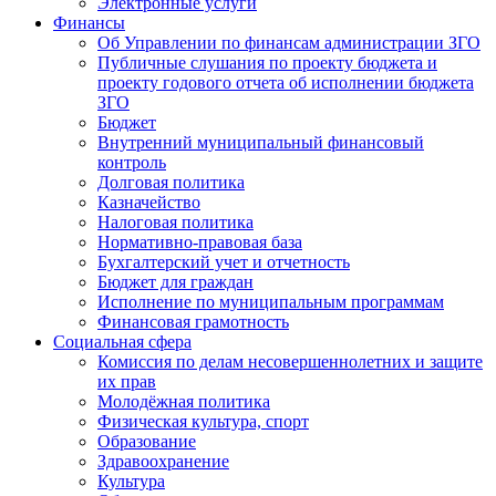
Электронные услуги
Финансы
Об Управлении по финансам администрации ЗГО
Публичные слушания по проекту бюджета и
проекту годового отчета об исполнении бюджета
ЗГО
Бюджет
Внутренний муниципальный финансовый
контроль
Долговая политика
Казначейство
Налоговая политика
Нормативно-правовая база
Бухгалтерский учет и отчетность
Бюджет для граждан
Исполнение по муниципальным программам
Финансовая грамотность
Социальная сфера
Комиссия по делам несовершеннолетних и защите
их прав
Молодёжная политика
Физическая культура, спорт
Образование
Здравоохранение
Культура