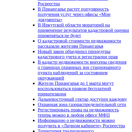
Росреестра
В Приангарье растет популярность
получения услуг через офисы «Мои
документы»
В Иркутской области мораторий на
применение результатов кадастровой оценки
применяться не будет
О кадастровой стоимости недвижимости
рассказали жителям Приангарья
Новый закон объединил процедуры
кадастрового учета и регистрации прав
В кадастр недвижимости внесены сведения
о границах охранных зон стационарного
пункта наблюдений за состоянием
окружающей
Жители Приангарья до 1 марта могут
воспользоваться правом бесплатной
приватизации
Дальневосточный гектар доступен каждому
Охранная зона газораспределительной сети
Регистрировать права на недвижимость
теперь можно в любом офисе МФЦ
Информацию о недвижимости можно
получить в «Личном кабинете» Росреестра
Территория традиционного