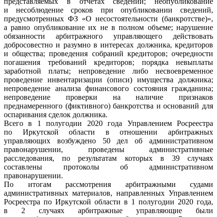
представляемых в отчетах сведений; неопубликование
и несоблюдение сроков при опубликовании сведений,
предусмотренных ФЗ «О несостоятельности (банкротстве)»,
а равно опубликование их не в полном объеме; нарушение
обязанности арбитражного управляющего действовать
добросовестно и разумно в интересах должника, кредиторов
и общества; проведения собраний кредиторов; очередности
погашения требований кредиторов; порядка невыплаты
заработной платы; непроведение либо несвоевременное
проведение инвентаризации (описи) имущества должника;
непроведение анализа финансового состояния гражданина;
непроведение проверки на наличие признаков
преднамеренного (фиктивного) банкротства и оснований для
оспаривания сделок должника.
Всего в 1 полугодии 2020 года Управлением Росреестра
по Иркутской области в отношении арбитражных
управляющих возбуждено 50 дел об административном
правонарушении, проведены административные
расследования, по результатам которых в 39 случаях
составлены протоколы об административном
правонарушении.
По итогам рассмотрения арбитражными судами
административных материалов, направленных Управлением
Росреестра по Иркутской области в 1 полугодии 2020 года,
в 2 случаях арбитражные управляющие были