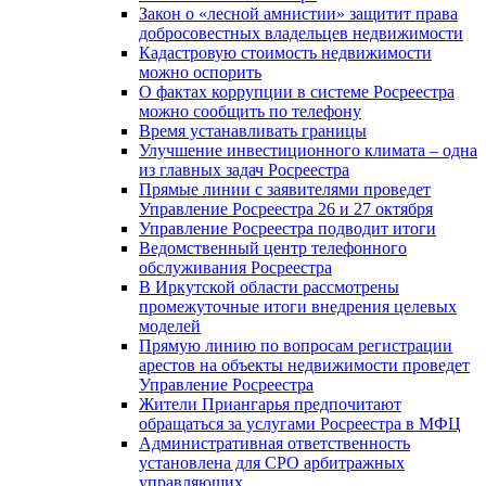
Закон о «лесной амнистии» защитит права
добросовестных владельцев недвижимости
Кадастровую стоимость недвижимости
можно оспорить
О фактах коррупции в системе Росреестра
можно сообщить по телефону
Время устанавливать границы
Улучшение инвестиционного климата – одна
из главных задач Росреестра
Прямые линии с заявителями проведет
Управление Росреестра 26 и 27 октября
Управление Росреестра подводит итоги
Ведомственный центр телефонного
обслуживания Росреестра
В Иркутской области рассмотрены
промежуточные итоги внедрения целевых
моделей
Прямую линию по вопросам регистрации
арестов на объекты недвижимости проведет
Управление Росреестра
Жители Приангарья предпочитают
обращаться за услугами Росреестра в МФЦ
Административная ответственность
установлена для СРО арбитражных
управляющих