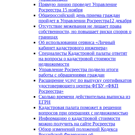
Прямую линию проведет Управление
Росреестра 15 ноября
Общероссийский день приема граждан
пройдет в Управлении Росреестра12 декабря
Отсутствие межевания не лишает права
собственности, но повышает риски споров о
границах
Об использовании сервиса «Личный
кабинет кадастрового инженера»
Специалисты Кадастровой палаты ответят
на вопросы о кадастровой стоимости
недвижимости
Управление Росреестра подвело итоги
работы с обращениями граждан
Расширение услуг по выпуску сертификатов
удостоверяющего центра ФГБУ «ФКП
Росреестра»
Сколько времени действительна выписка из
ЕГРН
Кадастровая палата поможет в решении
вопросов при операциях с недвижимостью
Информацию о кадастровой стоимости
можно получить на сайте Росреестра
Обзор изменений положений Кодекса
Российской Федерации об