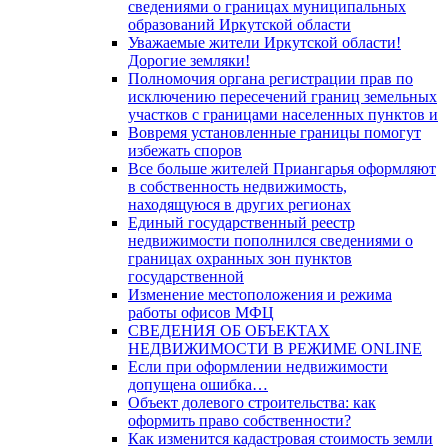
сведениями о границах муниципальных
образований Иркутской области
Уважаемые жители Иркутской области!
Дорогие земляки!
Полномочия органа регистрации прав по
исключению пересечений границ земельных
участков с границами населенных пунктов и
Вовремя установленные границы помогут
избежать споров
Все больше жителей Приангарья оформляют
в собственность недвижимость,
находящуюся в других регионах
Единый государственный реестр
недвижимости пополнился сведениями о
границах охранных зон пунктов
государственной
Изменение местоположения и режима
работы офисов МФЦ
СВЕДЕНИЯ ОБ ОБЪЕКТАХ
НЕДВИЖИМОСТИ В РЕЖИМЕ ONLINE
Если при оформлении недвижимости
допущена ошибка…
Объект долевого строительства: как
оформить право собственности?
Как изменится кадастровая стоимость земли