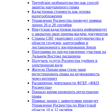
Третейское разбирательство как способ
защиты нарушенного права
Кадастровая стоимость как основа
налогообложения
Управление Росреестра проведет прямые
линии 26 и 28 сентября
Иркутская кадастровая палата информирует
о закрытии окон приема-выдачи документов
Страны СНГ укрепляют сотрудничество в
области геодезии, картографии и
дистанционного зондирования Земли
Программа по предоставлению участков на
Дальнем Востоке расширена
Получать услуги Росреестра удобнее в
электронном виде
Жители Приангарья стали чаще
регистрировать права на недвижимость
через интернет
Расширение деятельности ФГБУ «ФКП
Росреестра»
Пришло время проверить регистрацию
права
Прямые линии с заявителями проведет
Управление Росреестра по Иркутской
области 10 и 12 октября