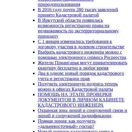
природопользования
В 2016 году почти 280 тысяч заявлений
принято Кадастровой палатой
В Иркутской области появилась
возможность регистрации права на
недвижимость по экстерриториальному
принципу
C 1 января изменились требования к
договору участия в долевом строительстве
Выбрать кадастрового инженера можно с
помощью электронного сервиса Росреестра
Жители Приангарья могут приватизировать
квартиру бесплатно в любое время
Два в одном: новый порядок кадастрового
учета и регистрации прав
Получить электронную подпись теперь
можно в офисах Кадастровой палаты
ПОМОЩЬ НА ЭТАПЕ ПРОВЕРКИ
ДОКУМЕНТОВ В ЛИЧНОМ КАБИНЕТЕ
КАДАСТРОВОГО ИНЖЕНЕРА
Охранная зона линий и сооружений связи и
линий и сооружений радиофикации
Прямая линия: как получить
«дальневосточный» гектар?
Новый порядок кадастрового учета и