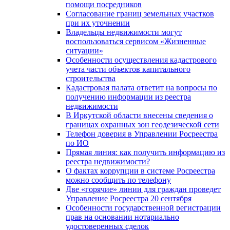
помощи посредников
Согласование границ земельных участков
при их уточнении
Владельцы недвижимости могут
воспользоваться сервисом «Жизненные
ситуации»
Особенности осуществления кадастрового
учета части объектов капитального
строительства
Кадастровая палата ответит на вопросы по
получению информации из реестра
недвижимости
В Иркутской области внесены сведения о
границах охранных зон геодезической сети
Телефон доверия в Управлении Росреестра
по ИО
Прямая линия: как получить информацию из
реестра недвижимости?
О фактах коррупции в системе Росреестра
можно сообщить по телефону
Две «горячие» линии для граждан проведет
Управление Росреестра 20 сентября
Особенности государственной регистрации
прав на основании нотариально
удостоверенных сделок