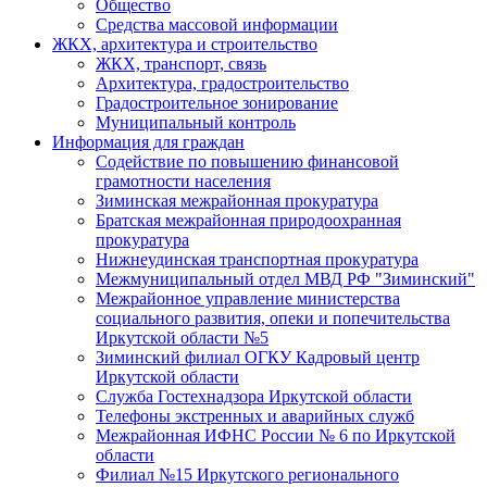
Общество
Средства массовой информации
ЖКХ, архитектура и строительство
ЖКХ, транспорт, связь
Архитектура, градостроительство
Градостроительное зонирование
Муниципальный контроль
Информация для граждан
Содействие по повышению финансовой
грамотности населения
Зиминская межрайонная прокуратура
Братская межрайонная природоохранная
прокуратура
Нижнеудинская транспортная прокуратура
Межмуниципальный отдел МВД РФ "Зиминский"
Межрайонное управление министерства
социального развития, опеки и попечительства
Иркутской области №5
Зиминский филиал ОГКУ Кадровый центр
Иркутской области
Служба Гостехнадзора Иркутской области
Телефоны экстренных и аварийных служб
Межрайонная ИФНС России № 6 по Иркутской
области
Филиал №15 Иркутского регионального