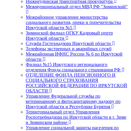
Нижнеудинская транспортная прокуратура
Межмуниципальный отдел МВД РФ "Зиминский"
Межрайонное управление министерства
социального развития, опеки и попечительства
Иркутской области №5
Зиминский филиал ОГКУ Кадровый центр
Иркутской области
Служба Гостехнадзора Иркутской области
Телефоны экстренных и аварийных служб
Межрайонная ИФНС России № 6 по Иркутской
области
Филиал №15 Иркутского регионального
отделения Фонда социального страхования РФ
ОТДЕЛЕНИЕ ФОНДА ПЕНСИОННОГО И
СОЦИАЛЬНОГО СТРАХОВАНИЯ
РОССИЙСКОЙ ФЕДЕРАЦИИ ПО ИРКУТСКОЙ
ОБЛАСТИ
Управление Федеральной службы по
ветеринарному и фитосанитарному надзору по
Иркутской области и Республике Бурятия
Территориальный отдел Управления
Роспотребнадзора по Иркутской области в г. Зиме
и Зиминском районе
Управление социальной защиты населения по