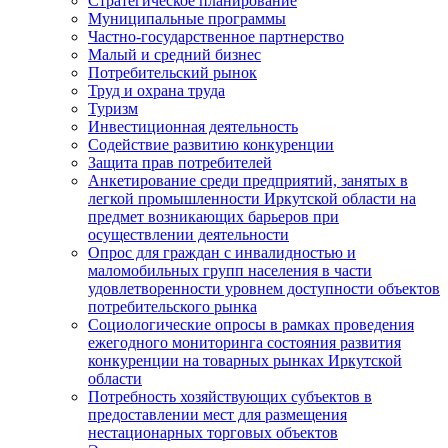
Стратегическое планирование
Муниципальные программы
Частно-государственное партнерство
Малый и средний бизнес
Потребительский рынок
Труд и охрана труда
Туризм
Инвестиционная деятельность
Содействие развитию конкуренции
Защита прав потребителей
Анкетирование среди предприятий, занятых в
легкой промышленности Иркутской области на
предмет возникающих барьеров при
осуществлении деятельности
Опрос для граждан с инвалидностью и
маломобильных групп населения в части
удовлетворенности уровнем доступности объектов
потребительского рынка
Социологические опросы в рамках проведения
ежегодного мониторинга состояния развития
конкуренции на товарных рынках Иркутской
области
Потребность хозяйствующих субъектов в
предоставлении мест для размещения
нестационарных торговых объектов