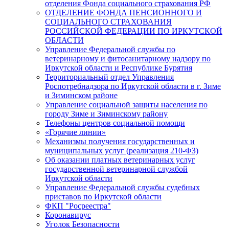
отделения Фонда социального страхования РФ
ОТДЕЛЕНИЕ ФОНДА ПЕНСИОННОГО И
СОЦИАЛЬНОГО СТРАХОВАНИЯ
РОССИЙСКОЙ ФЕДЕРАЦИИ ПО ИРКУТСКОЙ
ОБЛАСТИ
Управление Федеральной службы по
ветеринарному и фитосанитарному надзору по
Иркутской области и Республике Бурятия
Территориальный отдел Управления
Роспотребнадзора по Иркутской области в г. Зиме
и Зиминском районе
Управление социальной защиты населения по
городу Зиме и Зиминскому району
Телефоны центров социальной помощи
«Горячие линии»
Механизмы получения государственных и
муниципальных услуг (реализация 210-ФЗ)
Об оказании платных ветеринарных услуг
государственной ветеринарной службой
Иркутской области
Управление Федеральной службы судебных
приставов по Иркутской области
ФКП "Росреестра"
Коронавирус
Уголок Безопасности