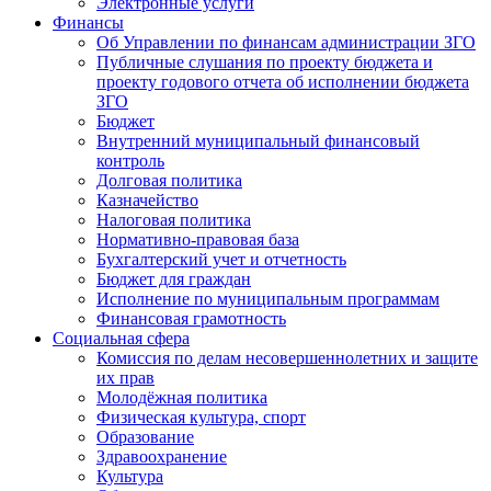
Электронные услуги
Финансы
Об Управлении по финансам администрации ЗГО
Публичные слушания по проекту бюджета и
проекту годового отчета об исполнении бюджета
ЗГО
Бюджет
Внутренний муниципальный финансовый
контроль
Долговая политика
Казначейство
Налоговая политика
Нормативно-правовая база
Бухгалтерский учет и отчетность
Бюджет для граждан
Исполнение по муниципальным программам
Финансовая грамотность
Социальная сфера
Комиссия по делам несовершеннолетних и защите
их прав
Молодёжная политика
Физическая культура, спорт
Образование
Здравоохранение
Культура