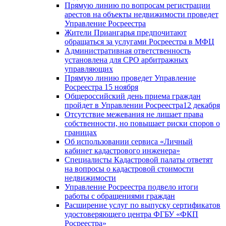
Прямую линию по вопросам регистрации
арестов на объекты недвижимости проведет
Управление Росреестра
Жители Приангарья предпочитают
обращаться за услугами Росреестра в МФЦ
Административная ответственность
установлена для СРО арбитражных
управляющих
Прямую линию проведет Управление
Росреестра 15 ноября
Общероссийский день приема граждан
пройдет в Управлении Росреестра12 декабря
Отсутствие межевания не лишает права
собственности, но повышает риски споров о
границах
Об использовании сервиса «Личный
кабинет кадастрового инженера»
Специалисты Кадастровой палаты ответят
на вопросы о кадастровой стоимости
недвижимости
Управление Росреестра подвело итоги
работы с обращениями граждан
Расширение услуг по выпуску сертификатов
удостоверяющего центра ФГБУ «ФКП
Росреестра»