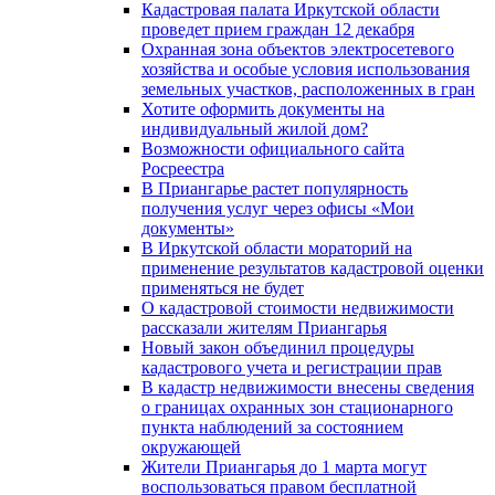
Кадастровая палата Иркутской области
проведет прием граждан 12 декабря
Охранная зона объектов электросетевого
хозяйства и особые условия использования
земельных участков, расположенных в гран
Хотите оформить документы на
индивидуальный жилой дом?
Возможности официального сайта
Росреестра
В Приангарье растет популярность
получения услуг через офисы «Мои
документы»
В Иркутской области мораторий на
применение результатов кадастровой оценки
применяться не будет
О кадастровой стоимости недвижимости
рассказали жителям Приангарья
Новый закон объединил процедуры
кадастрового учета и регистрации прав
В кадастр недвижимости внесены сведения
о границах охранных зон стационарного
пункта наблюдений за состоянием
окружающей
Жители Приангарья до 1 марта могут
воспользоваться правом бесплатной