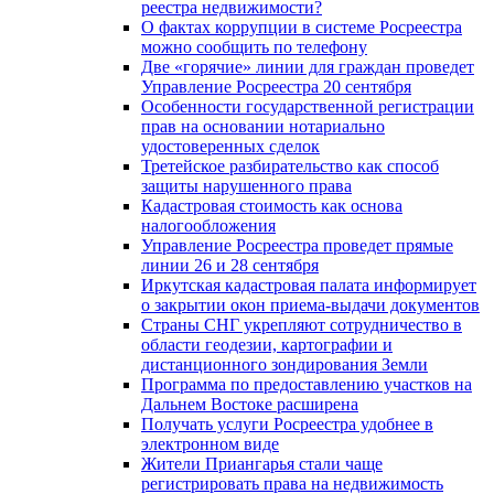
реестра недвижимости?
О фактах коррупции в системе Росреестра
можно сообщить по телефону
Две «горячие» линии для граждан проведет
Управление Росреестра 20 сентября
Особенности государственной регистрации
прав на основании нотариально
удостоверенных сделок
Третейское разбирательство как способ
защиты нарушенного права
Кадастровая стоимость как основа
налогообложения
Управление Росреестра проведет прямые
линии 26 и 28 сентября
Иркутская кадастровая палата информирует
о закрытии окон приема-выдачи документов
Страны СНГ укрепляют сотрудничество в
области геодезии, картографии и
дистанционного зондирования Земли
Программа по предоставлению участков на
Дальнем Востоке расширена
Получать услуги Росреестра удобнее в
электронном виде
Жители Приангарья стали чаще
регистрировать права на недвижимость