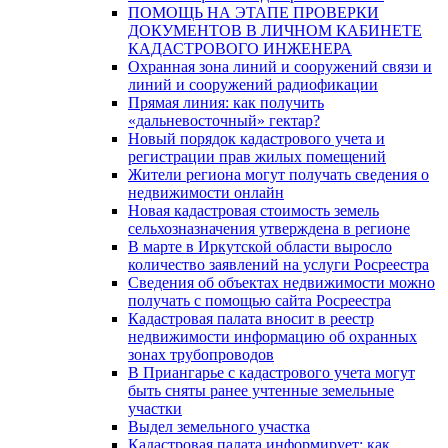
ПОМОЩЬ НА ЭТАПЕ ПРОВЕРКИ
ДОКУМЕНТОВ В ЛИЧНОМ КАБИНЕТЕ
КАДАСТРОВОГО ИНЖЕНЕРА
Охранная зона линий и сооружений связи и
линий и сооружений радиофикации
Прямая линия: как получить
«дальневосточный» гектар?
Новый порядок кадастрового учета и
регистрации прав жилых помещений
Жители региона могут получать сведения о
недвижимости онлайн
Новая кадастровая стоимость земель
сельхозназначения утверждена в регионе
В марте в Иркутской области выросло
количество заявлений на услуги Росреестра
Сведения об объектах недвижимости можно
получать с помощью сайта Росреестра
Кадастровая палата вносит в реестр
недвижимости информацию об охранных
зонах трубопроводов
В Приангарье с кадастрового учета могут
быть сняты ранее учтенные земельные
участки
Выдел земельного участка
Кадастровая палата информирует: как