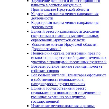
Улучшение делового и инвестиционного
климата в регионе обсудили в
Правительстве Иркутской области
Кадастровая палата меняет направления
деятельности
Кадастровая палата меняет направления
деятельности
Единый реестр недвижимости дополнен
сведениями о границах муниципальных
образований Иркутской области
Уважаемые жители Иркутской области!
Дорогие земляки!
Полномочия органа регистрации прав по
исключению пересечений границ земельных
участков с границами населенных пунктов и
Вовремя установленные границы помогут
избежать споров
Все больше жителей Приангарья оформляют
в собственность недвижимость,
находящуюся в других регионах
Единый государственный реестр
недвижимости пополнился сведениями о
границах охранных зон пунктов
государственной
Изменение местоположения и режима