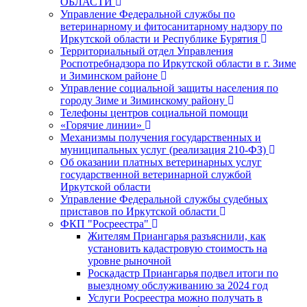
ОБЛАСТИ
Управление Федеральной службы по
ветеринарному и фитосанитарному надзору по
Иркутской области и Республике Бурятия
Территориальный отдел Управления
Роспотребнадзора по Иркутской области в г. Зиме
и Зиминском районе
Управление социальной защиты населения по
городу Зиме и Зиминскому району
Телефоны центров социальной помощи
«Горячие линии»
Механизмы получения государственных и
муниципальных услуг (реализация 210-ФЗ)
Об оказании платных ветеринарных услуг
государственной ветеринарной службой
Иркутской области
Управление Федеральной службы судебных
приставов по Иркутской области
ФКП "Росреестра"
Жителям Приангарья разъяснили, как
установить кадастровую стоимость на
уровне рыночной
Роскадастр Приангарья подвел итоги по
выездному обслуживанию за 2024 год
Услуги Росреестра можно получать в