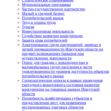
Стратегическое планирование
Муниципальные программы
Частно-государственное партнерство
Малый и средний бизнес
Потребительский рынок
Труд и охрана труда
Туризм
Инвестиционная деятельность
Содействие развитию конкуренции
Защита прав потребителей
Анкетирование среди предприятий, занятых в
легкой промышленности Иркутской области на
предмет возникающих барьеров при
осуществлении деятельности
Опрос для граждан с инвалидностью и
маломобильных групп населения в части
удовлетворенности уровнем доступности объектов
потребительского рынка
Социологические опросы в рамках проведения
ежегодного мониторинга состояния развития
конкуренции на товарных рынках Иркутской
области
Потребность хозяйствующих субъектов в
предоставлении мест для размещения
нестационарных торговых объектов