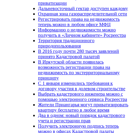
приватизации
Дальневосточный гектар доступен каждому
Охранная зона газораспределительной сети
Регистрировать права на недвижимость
теперь можно в любом офисе МФЦ
Информацию о недвижимости можно
получить в «Личном кабинете» Росреестра
Территория традиционного
природопользования
В 2016 году почти 280 тысяч заявлений
принято Кадастровой палатой
В Иркутской области появилась
возможность регистрации права на
недвижимость по экстерриториальному
принципу
C 1 января изменились требования к
договору участия в долевом строительстве
Выбрать кадастрового инженера можно с
помощью электронного сервиса Росреестра
Жители Приангарья могут приватизировать
квартиру бесплатно в любое время
Два в одном: новый порядок кадастрового
учета и регистрации прав
Получить электронную подпись теперь
можно в офисах Кадастровой палаты