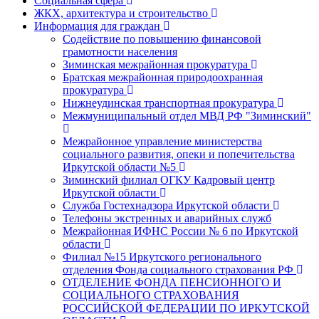
Социальная сфера
ЖКХ, архитектура и строительство
Информация для граждан
Содействие по повышению финансовой
грамотности населения
Зиминская межрайонная прокуратура
Братская межрайонная природоохранная
прокуратура
Нижнеудинская транспортная прокуратура
Межмуниципальный отдел МВД РФ "Зиминский"
Межрайонное управление министерства
социального развития, опеки и попечительства
Иркутской области №5
Зиминский филиал ОГКУ Кадровый центр
Иркутской области
Служба Гостехнадзора Иркутской области
Телефоны экстренных и аварийных служб
Межрайонная ИФНС России № 6 по Иркутской
области
Филиал №15 Иркутского регионального
отделения Фонда социального страхования РФ
ОТДЕЛЕНИЕ ФОНДА ПЕНСИОННОГО И
СОЦИАЛЬНОГО СТРАХОВАНИЯ
РОССИЙСКОЙ ФЕДЕРАЦИИ ПО ИРКУТСКОЙ