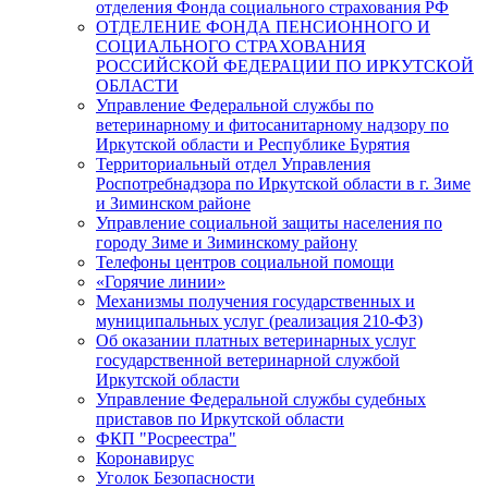
отделения Фонда социального страхования РФ
ОТДЕЛЕНИЕ ФОНДА ПЕНСИОННОГО И
СОЦИАЛЬНОГО СТРАХОВАНИЯ
РОССИЙСКОЙ ФЕДЕРАЦИИ ПО ИРКУТСКОЙ
ОБЛАСТИ
Управление Федеральной службы по
ветеринарному и фитосанитарному надзору по
Иркутской области и Республике Бурятия
Территориальный отдел Управления
Роспотребнадзора по Иркутской области в г. Зиме
и Зиминском районе
Управление социальной защиты населения по
городу Зиме и Зиминскому району
Телефоны центров социальной помощи
«Горячие линии»
Механизмы получения государственных и
муниципальных услуг (реализация 210-ФЗ)
Об оказании платных ветеринарных услуг
государственной ветеринарной службой
Иркутской области
Управление Федеральной службы судебных
приставов по Иркутской области
ФКП "Росреестра"
Коронавирус
Уголок Безопасности