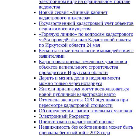
электронном виде на официальном портале
ведомства
Новый сервис «Личный кабинет
кадастрового инженера»
Государственный кадастровый учёт объектов
недвижимого имущества
«Горячую линию» по вопросам кадастрового
учёта проведёт филиал Кадастровой палаты
по Иркутской области 24 мая
Бесконтактные технологии взаимодействия с
заявителями
Кадастровая оценка земельных участков и
объектов капитального строительства
проводится в Иркутской области
Дарить и менять доли в недвижимости
можно только через нотариуса
Жители приангарья могут воспользоваться
новой публичной кадастровой карто
Отменена экспертиза СРО оценщиков при
пересмотре кадастровой стоимости
Об определении границ земельных участков
Электронный Росреестр
Принят закон о кадастровой оценке
Недвижимость без собственника может быть
признана бесхозяйной с 2018 года