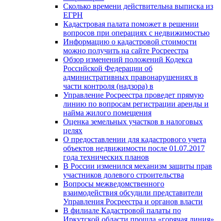
Сколько времени действительна выписка из
ЕГРН
Кадастровая палата поможет в решении
вопросов при операциях с недвижимостью
Информацию о кадастровой стоимости
можно получить на сайте Росреестра
Обзор изменений положений Кодекса
Российской Федерации об
административных правонарушениях в
части контроля (надзора) в
Управление Росреестра проведет прямую
линию по вопросам регистрации аренды и
найма жилого помещения
Оценка земельных участков в налоговых
целях
О предоставлении для кадастрового учета
объектов недвижимости после 01.07.2017
года технических планов
В России изменился механизм защиты прав
участников долевого строительства
Вопросы межведомственного
взаимодействия обсудили представители
Управления Росреестра и органов власти
В филиале Кадастровой палаты по
Иркутской области прошла «горячая линия»