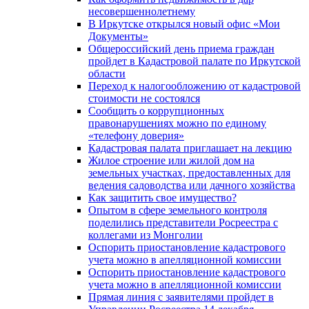
несовершеннолетнему
В Иркутске открылся новый офис «Мои
Документы»
Общероссийский день приема граждан
пройдет в Кадастровой палате по Иркутской
области
Переход к налогообложению от кадастровой
стоимости не состоялся
Сообщить о коррупционных
правонарушениях можно по единому
«телефону доверия»
Кадастровая палата приглашает на лекцию
Жилое строение или жилой дом на
земельных участках, предоставленных для
ведения садоводства или дачного хозяйства
Как защитить свое имущество?
Опытом в сфере земельного контроля
поделились представители Росреестра с
коллегами из Монголии
Оспорить приостановление кадастрового
учета можно в апелляционной комиссии
Оспорить приостановление кадастрового
учета можно в апелляционной комиссии
Прямая линия с заявителями пройдет в