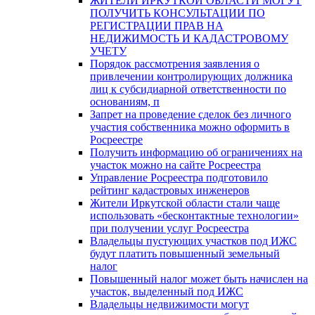
ЖИТЕЛИ ИРКУТКОЙ ОБЛАСТИ МОГУТ
ПОЛУЧИТЬ КОНСУЛЬТАЦИИ ПО
РЕГИСТРАЦИИ ПРАВ НА
НЕДИЖИМОСТЬ И КАДАСТРОВОМУ
УЧЕТУ
Порядок рассмотрения заявления о
привлечении контролирующих должника
лиц к субсидиарной ответственности по
основаниям, п
Запрет на проведение сделок без личного
участия собственника можно оформить в
Росреестре
Получить информацию об ограничениях на
участок можно на сайте Росреестра
Управление Росреестра подготовило
рейтинг кадастровых инженеров
Жители Иркутской области стали чаще
использовать «бесконтактные технологии»
при получении услуг Росреестра
Владельцы пустующих участков под ИЖС
будут платить повышенный земельный
налог
Повышенный налог может быть начислен на
участок, выделенный под ИЖС
Владельцы недвижимости могут