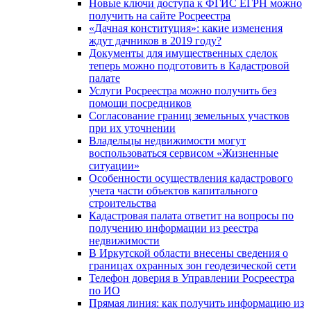
Новые ключи доступа к ФГИС ЕГРН можно
получить на сайте Росреестра
«Дачная конституция»: какие изменения
ждут дачников в 2019 году?
Документы для имущественных сделок
теперь можно подготовить в Кадастровой
палате
Услуги Росреестра можно получить без
помощи посредников
Согласование границ земельных участков
при их уточнении
Владельцы недвижимости могут
воспользоваться сервисом «Жизненные
ситуации»
Особенности осуществления кадастрового
учета части объектов капитального
строительства
Кадастровая палата ответит на вопросы по
получению информации из реестра
недвижимости
В Иркутской области внесены сведения о
границах охранных зон геодезической сети
Телефон доверия в Управлении Росреестра
по ИО
Прямая линия: как получить информацию из