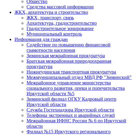
Общество
Средства массовой информации
ЖКХ, архитектура и строительство
ЖКХ, транспорт, связь
Архитектура, градостроительство
Градостроительное зонирование
Муниципальный контроль
Информация для граждан
Содействие по повышению финансовой
грамотности населения
Зиминская межрайонная прокуратура
Братская межрайонная природоохранная
прокуратура
Нижнеудинская транспортная прокуратура
Межмуниципальный отдел МВД РФ "Зиминский"
Межрайонное управление министерства
социального развития, опеки и попечительства
Иркутской области №5
Зиминский филиал ОГКУ Кадровый центр
Иркутской области
Служба Гостехнадзора Иркутской области
Телефоны экстренных и аварийных служб
Межрайонная ИФНС России № 6 по Иркутской
области
Филиал №15 Иркутского регионального