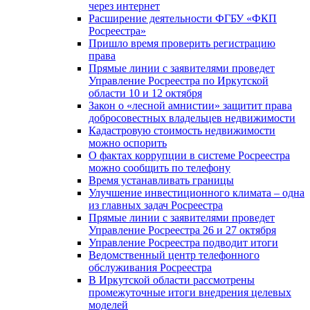
через интернет
Расширение деятельности ФГБУ «ФКП
Росреестра»
Пришло время проверить регистрацию
права
Прямые линии с заявителями проведет
Управление Росреестра по Иркутской
области 10 и 12 октября
Закон о «лесной амнистии» защитит права
добросовестных владельцев недвижимости
Кадастровую стоимость недвижимости
можно оспорить
О фактах коррупции в системе Росреестра
можно сообщить по телефону
Время устанавливать границы
Улучшение инвестиционного климата – одна
из главных задач Росреестра
Прямые линии с заявителями проведет
Управление Росреестра 26 и 27 октября
Управление Росреестра подводит итоги
Ведомственный центр телефонного
обслуживания Росреестра
В Иркутской области рассмотрены
промежуточные итоги внедрения целевых
моделей